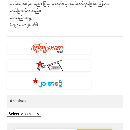
တင်ထားနှင့်ပါမည်။ ပြီးမှ တအုပ်လုံး ထပ်တင်မှာဖြစ်ကြောင်း
ဖော်ပြအပ်ပါသည်။
စာတည်းအဖွဲ့
(၁၉- ၁၀- ၂၀၁၆)
Archives
Archives
Search