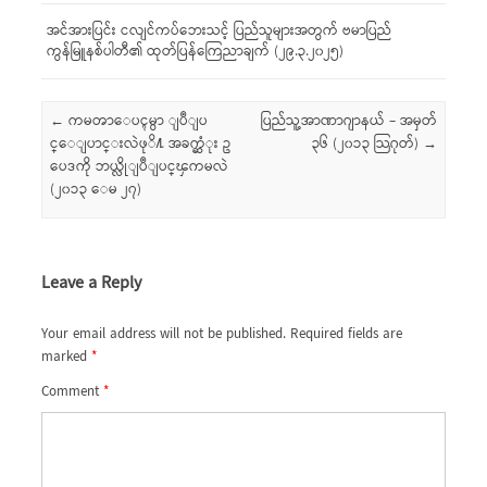
အင်အားပြင်း ငလျင်ကပ်ဘေးသင့် ပြည်သူများအတွက် ဗမာပြည်
ကွန်မြူနစ်ပါတီ၏ ထုတ်ပြန်ကြေညာချက် (၂၉.၃.၂၀၂၅)
Post navigation
←
ကမၻာေပၚမွာ ျပဳျပ
ပြည်သူ့အာဏာဂျာနယ် – အမှတ်
င္ေျပာင္းလဲဖုိ႔ အခက္ဆံုး ဥ
၃၆ (၂၀၁၃ သြဂုတ်)
→
ပေဒကို ဘယ္လိုျပဳျပင္ၾကမလဲ
(၂၀၁၃ ေမ ၂၇)
Leave a Reply
Your email address will not be published.
Required fields are
marked
*
Comment
*