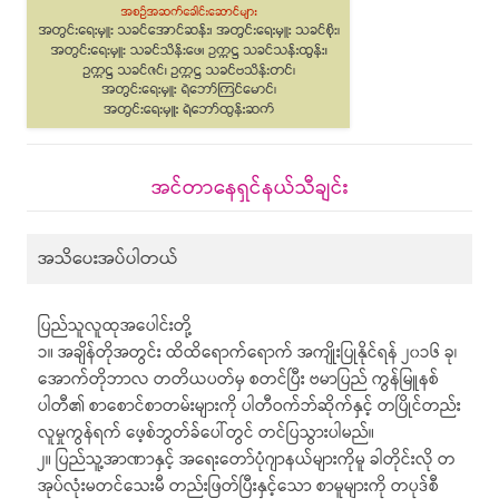
အင်တာနေရှင်နယ်သီချင်း
အသိပေးအပ်ပါတယ်
ပြည်သူလူထုအပေါင်းတို့
၁။ အချိန်တိုအတွင်း ထိထိရောက်ရောက် အကျိုးပြုနိုင်ရန် ၂၀၁၆ ခု၊
အောက်တိုဘာလ တတိယပတ်မှ စတင်ပြီး ဗမာပြည် ကွန်မြူနစ်
ပါတီ၏ စာစောင်စာတမ်းများကို ပါတီဝက်ဘ်ဆိုက်နှင့် တပြိုင်တည်း
လူမှုကွန်ရက် ဖေ့စ်ဘွတ်ခ်ပေါ်တွင် တင်ပြသွားပါမည်။
၂။ ပြည်သူ့အာဏာနှင့် အရေးတော်ပုံဂျာနယ်များကိုမူ ခါတိုင်းလို တ
အုပ်လုံးမတင်သေးမီ တည်းဖြတ်ပြီးနှင့်သော စာမူများကို တပုဒ်စီ