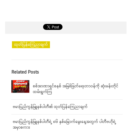
ထုတ်ပြန်ကြေညာချက်
Related Posts
စစ်အာဏာရှင်စနစ် အမြစ်ဖြတ်ရေးတာဝန်ကို ဆုံးခန်းတိုင်
ထမ်းရွက်ကြ
ဗမာပြည်ကွန်မြူနစ်ပါတီ၏ ထုတ်ပြန်ကြေညာချက်
ဗမာပြည်ကွန်မြူနစ်ပါတီရဲ့ ၈၆ နှစ်မြောက်မွေးနေ့အတွက် ပါတီဗဟိုရဲ့
အမှာစကား