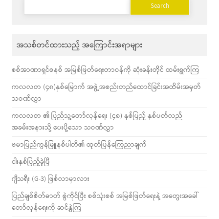
for:
အသစ်တင်ထားသည့် အကြောင်းအရာများ
စစ်အာဏာရှင်စနစ် အမြစ်ဖြတ်ရေးတာဝန်ကို ဆုံးခန်းတိုင် ထမ်းရွက်ကြ
ကလလတ (၄၈)နှစ်မြောက် အဖွဲ့အစည်းတည်ထောင်ခြင်းအထိမ်းအမှတ်
သဝဏ်လွှာ
ကလလတ ၏ ပြည်သူ့တော်လှန်ရေး (၄၈) နှစ်ပြည့် နှစ်ပတ်လည်
အခမ်းအနားသို့ ပေးပို့သော သဝဏ်လွှာ
ဗမာပြည်ကွန်မြူနစ်ပါတီ၏ ထုတ်ပြန်ကြေညာချက်
ငါးနှစ်ပြည့်ခဲ့ပြီ
ဂျီသရီး (G-3) ဖြစ်လာမှာလား
ပြည်ချစ်စိတ်ဓာတ် စွဲကိုင်ပြီး စစ်သုံးစစ် အမြစ်ဖြတ်ရေးနဲ့ အတွေးအခေါ်
တော်လှန်ရေးကို ဆင်နွှဲကြ