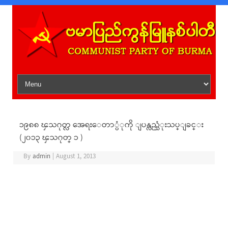
Skip to content
၁၉၈၈ ၾသဂုတ္လ အေရးေတာ္ပံုကို ျပန္လည္သံုးသပ္ျခင္း
(၂၀၁၃ ၾသဂုတ္ ၁ )
By
admin
|
August 1, 2013