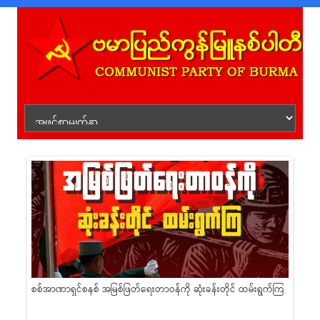
Skip to content
ဗမာပြည
ေးအခေါ်
စစ်အာဏာရှင်စနစ် အမြစ်ဖြတ်ရေးတာဝန်ကို ဆုံးခန်းတိုင် ထမ်းရွက်ကြ