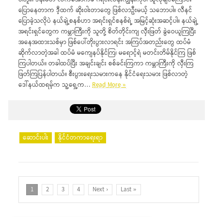
ပြောနေတာက ဒီ့ထက် ဆိုးဝါးတာတွေ ဖြစ်လာဦးမယ့် သဘောပါ။ လီနင်
ပြောခဲ့သလိုပဲ နယ်ချဲ့စနစ်ဟာ အရင်းရှင်စနစ်ရဲ့ အမြင့်ဆုံးအဆင့်ပါ။ နယ်ချဲ့
အရင်းရှင်တွေက ကမ္ဘာကြီးကို သူတို့ စိတ်တိုင်းကျ လှီးဖြတ် ခွဲဝေယူကြပြီး
အနေအထားသစ်မှာ ဖြစ်ပေါ်တိုးပွားလာရင်း အကြပ်အတည်းတွေ ထပ်မံ
ဆိုက်လာတဲ့အခါ ထပ်မံ မကျေနပ်နိုင်ကြ၊ မရောင့်ရဲ မတင်းတိမ်နိုင်ကြ ဖြစ်
ကြပါတယ်။ တခါထပ်ပြီး အချင်းချင်း စစ်ခင်းကြကာ ကမ္ဘာကြီးကို လှီးကြ
ဖြတ်ကြပြန်ပါတယ်။ စီးပွားရေးသမားကနေ နိုင်ငံရေးသမား ဖြစ်လာတဲ့
ဒေါ်နယ်ထရမ့်က သူ့ရှေ့က…
Read More »
ဆောင်းပါး
နိုင်ငံတကာရေးရာ
1
2
3
4
Next ›
Last »