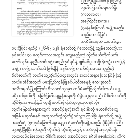
ပြည်လူမျိုးပေါင်းစုံ ပြည်သူ့
လွတ်မြောက်ရေးတပ်ဦး
(ကလလတ)
အကြောင်းအရာ။ ။
(၄၈)နှစ်မြောက် အဖွဲ့အစည်း
တည်ထောင်ခြင်း
အထိမ်းအမှတ် သဝဏ်လွှာ
ပေးပို့ခြင်း ရက်စွဲ / ၂၆-၆-၂၀၂၆ ရဲဘော်တို့ ရဲဘော်တို့နဲ့ ကျွန်တော်တို့ဟာ
နှစ်ပေါင်း ၄၀ ကျော်ကာလအတွင်း သွေးစည်းတဲ့ တိုက်ဖော်တိုက်ဖက်၊
တော်လှန်ရေးညီနောင်အဖွဲ့အစည်းနှစ်ရပ်ရဲ့ ချစ်ခင်မှု၊ တဦးနဲ့တဦး ၊ တဖွဲ့နဲ့
တဖွဲ့ ၊ တဖွဲ့အခက်အခဲ ဖြစ်ချိန် ကျန်တဖွဲ့က ဝန်းရံအားပေးကူညီတဲ့
စိတ်ဓာတ်ကို လက်တွေ့တိုက်ပွဲတွေအတွင်း အထင်အရှား ပြသနိုင်ခဲ့ ကြ
တယ်။ အဲဒီအတွက် ဗမာပြည်ကွန်မြူနစ်ပါတီအနေနဲ့ ကျေးဇူးတင်
အသိအမှတ်ပြုကြောင်း ဒီသဝဏ်လွှာမှာ ထပ်မံဖော်ပြလိုက်ပါတယ်။ ရှေ့
ခရီး စစ်၃စစ်ကို အမြစ်ဖြတ်ချေမှုန်းရေးတိုက်ပွဲတွေမှာလည်း ဒီစိတ်ဓာတ်ကို
ကိုင်စွဲကာ ဗမာပြည် လူမျိုးပေါင်းစုံပြည်သူလူထုတရပ်လုံး
လွတ်မြောက်ရေးအတွက် အောင်ပွဲရတဲ့အထိ ရင်းနှီးတဲ့ မဟာမိတ်တွေ
အဖြစ် မဆုတ်မနစ် အတူလက်တွဲတိုက်ပွဲဝင်သွားကြပါစို့။ ရဲဘော်တို့ အဖွဲ့
အစည်းရဲ့ (၄၈)နှစ်မြောက်မွေးနေ့မှာ ရဲဘော်တို့အဖွဲ့အစည်း ပိုမိုခိုင်မာကြီး
ထွားဖွံ့ဖြိုးပြီး ရန်သူကို တိုက်တဲ့ တိုက်ပွဲတွေနဲ့ တော်လှန်ရေးလုပ်ငန်း၊
လူထုလုပ်ငန်းတွေမှာ ပိုမိုကြီးမားတဲ့ အောင်ပွဲတွေ ရရှိပါ စေကြောင်း လှိုက်