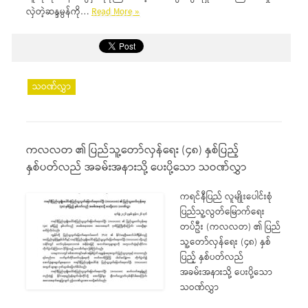
လှဲတဲ့ဆန္ဒမွန်ကို…
Read More »
သဝဏ်လွှာ
ကလလတ ၏ ပြည်သူ့တော်လှန်ရေး (၄၈) နှစ်ပြည့်
နှစ်ပတ်လည် အခမ်းအနားသို့ ပေးပို့သော သဝဏ်လွှာ
ကရင်နီပြည် လူမျိုးပေါင်းစုံ
ပြည်သူ့လွတ်မြောက်ရေး
တပ်ဦး (ကလလတ) ၏ ပြည်
သူ့တော်လှန်ရေး (၄၈) နှစ်
ပြည့် နှစ်ပတ်လည်
အခမ်းအနားသို့ ပေးပို့သော
သဝဏ်လွှာ