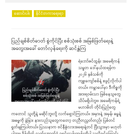
ဆောင်းပါး
နိုင်ငံတကာရေးရာ
ပြည်ချစ်စိတ်ဓာတ် စွဲကိုင်ပြီး စစ်သုံးစစ် အမြစ်ဖြတ်ရေးနဲ့
အတွေးအခေါ် တော်လှန်ရေးကို ဆင်နွှဲကြ
ရဲဘော်ဇင်ထွန်း အမေရိကန်
သမ္မတ ဒေါ်နယ်ထရမ့်က
၂၀၂၆ နှစ်သစ်ကို
ကျူးကျော်စစ်နဲ့ စဖွင့်လိုက်ပါ
တယ်။ ကမ္ဘာပေါ်မှာ ဒီကိစ္စကို
အားရဝမ်းသာ ဖြစ်နေသူတွေ
သိပ်မရှိပါဘူး။ အမေရိကန်ရဲ့
မဟာမိတ် တိုင်းပြည်တွေ
ကတောင် သူတို့နဲ့ မဆိုင်ဘူးလို့ လက်ရှောင်ကြတယ်။ အမှားနဲ့ အမှန်၊ ဓမ္မနဲ့
အဓမ္မကို ခွဲခြား နားလည်သူတွေကတော့ တညီတညွတ်တည်း ပြစ်တင်
ရှုတ်ချကြပါတယ်။ ပြဿနာက ဗင်နီဇွဲလားအရေးနဲ့တင် ပြီးသွားမှာ မဟုတ်
ပါဘူး။ ဒိန်းမိတ် လက်အောက်ခံ ဂရင်းလန်းကျွန်းကိုပါ သူလိုချင်ကြောင်း