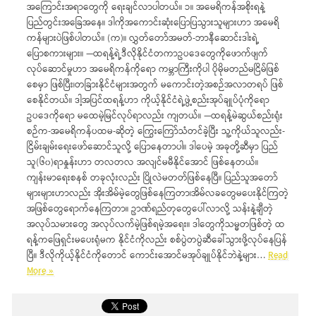
အကြောင်းအရာတွေကို ရေးချင်လာပါတယ်။ ၁။ အမေရိကန်အစိုးရနဲ့
ပြည်တွင်းအခြေအနေ။ ဒါကိုအကောင်းဆုံးပြောပြသွားသူများဟာ အမေရိ
ကန်များပဲဖြစ်ပါတယ်။ (က)။ လွှတ်တော်အမတ်-ဘာနီဆောင်းဒါးရဲ့
ပြောစကားများ။ —ထရန့်ရဲ့ဒီလိုနိုင်ငံတကာဥပဒေတွေကိုဖောက်ဖျက်
လုပ်ဆောင်မှုဟာ အမေရိကန်ကိုရော ကမ္ဘာကြီးကိုပါ ပိုမိုမတည်မငြိမ်ဖြစ်
စေမှာ ဖြစ်ပြီး၊တခြားနိုင်ငံများအတွက် မကောင်းတဲ့အစဉ်အလာတရပ် ဖြစ်
စေနိုင်တယ်။ ဒါ့အပြင်ထရန့်ဟာ ကိုယ့်နိုင်ငံရဲ့ဖွဲ့စည်းအုပ်ချုပ်ပုံကိုရော
ဥပဒေကိုရော မထေမဲ့မြင်လုပ်ရာလည်း ကျတယ်။ —ထရန့်မဲဆွယ်စည်းရုံး
စဉ်က-အမေရိကန်ပထမ-ဆိုတဲ့ ကြွေးကြော်သံတင်ခဲ့ပြီး သူ့ကိုယ်သူလည်း-
ငြိမ်းချမ်းရေးဖော်ဆောင်သူလို့ ပြောနေတာပါ။ ဒါပေမဲ့ အခုတို့ဆီမှာ ပြည်
သူ(၆၀)ရာနှုန်းဟာ တလတလ အလျင်မမီနိုင်အောင် ဖြစ်နေတယ်။
ကျန်းမာရေးစနစ် တခုလုံးလည်း ပြိုလဲမတတ်ဖြစ်‌နေပြီ။ ပြည်သူအတော်
များများဟာလည်း အိုးအိမ်မဲ့တွေဖြစ်နေကြတာ၊အိမ်လခတွေမပေးနိုင်ကြတဲ့
အဖြစ်တွေရောက်နေကြတာ။ ဥာဏ်ရည်တုတွေပေါ်လာလို့ သန်းနဲ့ချီတဲ့
အလုပ်သမားတွေ အလုပ်လက်မဲ့ဖြစ်ရမဲ့အရေး။ ဒါတွေကိုသမ္မတဖြစ်တဲ့ ထ
ရန့်ကဖြေရှင်းမပေးရုံမက နိုင်ငံကိုလည်း စစ်ပွဲတပွဲဆီခေါ်သွားဖို့လုပ်နေပြန်
ပြီ။ ဒီလိုကိုယ့်နိုင်ငံကိုတောင် ကောင်းအောင်မအုပ်ချုပ်နိုင်ဘဲနဲ့များ…
Read
More »