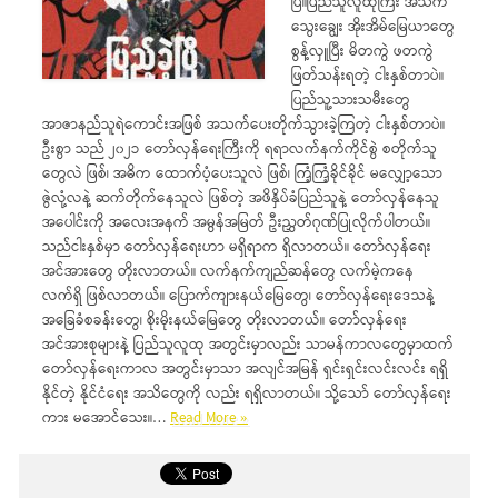
ပြီ။ပြည်သူလူထုကြီး အသက်
သွေးချွေး အိုးအိမ်မြေယာတွေ
စွန့်လှူပြီး မိတကွဲ ဖတကွဲ
ဖြတ်သန်းရတဲ့ ငါးနှစ်တာပဲ။
ပြည်သူ့သားသမီးတွေ
အာဇာနည်သူရဲကောင်းအဖြစ် အသက်ပေးတိုက်သွားခဲ့ကြတဲ့ ငါးနှစ်တာပဲ။
ဦးစွာ သည် ၂၀၂၁ တော်လှန်ရေးကြီးကို ရရာလက်နက်ကိုင်စွဲ စတိုက်သူ
တွေလဲ ဖြစ်၊ အဓိက ထောက်ပံ့ပေးသူလဲ ဖြစ်၊ ကြံ့ကြံ့ခိုင်ခိုင် မလျှော့သော
ဇွဲလုံ့လနဲ့ ဆက်တိုက်နေသူလဲ ဖြစ်တဲ့ အဖိနှိပ်ခံပြည်သူနဲ့ တော်လှန်နေသူ
အပေါင်းကို အလေးအနက် အမွန်အမြတ် ဦးညွှတ်ဂုဏ်ပြုလိုက်ပါတယ်။
သည်ငါးနှစ်မှာ တော်လှန်ရေးဟာ မရှိရာက ရှိလာတယ်။ တော်လှန်ရေး
အင်အားတွေ တိုးလာတယ်။ လက်နက်ကျည်ဆန်တွေ လက်မဲ့ကနေ
လက်ရှိ ဖြစ်လာတယ်။ ပြောက်ကျားနယ်မြေတွေ၊ တော်လှန်ရေးဒေသနဲ့
အခြေခံစခန်းတွေ၊ စိုးမိုးနယ်မြေတွေ တိုးလာတယ်။ တော်လှန်ရေး
အင်အားစုများနဲ့ ပြည်သူလူထု အတွင်းမှာလည်း သာမန်ကာလတွေမှာထက်
တော်လှန်‌ရေးကာလ အတွင်းမှာသာ အလျင်အမြန် ရှင်းရှင်းလင်းလင်း ရရှိ
နိုင်တဲ့ နိုင်ငံရေး အသိတွေကို လည်း ရရှိလာတယ်။ သို့သော် တော်လှန်ရေး
ကား မအောင်သေး။…
Read More »