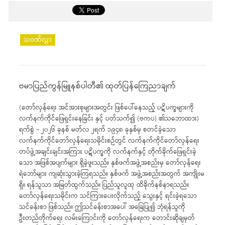
သဝဏ်လွှာ
ဗမာပြည်ကွန်မြူနစ်ပါတီ၏ ထုတ်ပြန်ကြေညာချက်
(တော်လှန်ရေး အင်အားစုများအတွင်း ဖြစ်ပေါ်နေသည့် ပဋိပက္ခများကို
လက်နက်ကိုင်ဖြေရှင်းနေခြင်း နှင့် ပတ်သက်၍ (ဗကပ) ၏သဘောထား)
ရက်စွဲ – ၂၀၂၆ ခုနစ် မတ်လ ၂ရက် ၁၉၄၈ ခုနှစ်မှ စတင်ခဲ့သော
လက်နက်ကိုင်တော်လှန်ရေးသမိုင်းစဉ်တွင် လက်နက်ကိုင်တော်လှန်ရေး
တပ်ဖွဲ့အချင်းချင်းအကြား ပဋိပက္ခကို လက်နက်နှင့် တိုက်ခိုက်ဖြေရှင်းခဲ့
သော အဖြစ်အပျက်များ ရှိခဲ့ဖူးသည်။ နှစ်ဖက်အဖွဲ့အစည်းမှ တော်လှန်ရေး
ရဲဘော်များ ကျဆုံးသွားခဲ့ကြရသည်။ နှစ်ဖက် အဖွဲ့အစည်းအတွက် အကျိုးမ
ရှိ။ ရန်သူသာ အမြတ်ထွက်သည်။ ပြည်သူလူထု ထိခိုက်နစ်နာရသည်။
တော်လှန်ရေးသမိုင်းက သင်ကြားပေးလိုက်သည့် သွေးနှင့် ရင်းခဲ့ရသော
သင်ခန်းစာ ဖြစ်သည်။ ဤသင်ခန်းစာအပေါ် အခြေပြု၍ ဘုံရန်သူကို
ဦးတည်တိုက်ရေး လမ်းကြောင်းကို တော်လှန်ရေးက တောင်းဆိုချမှတ်