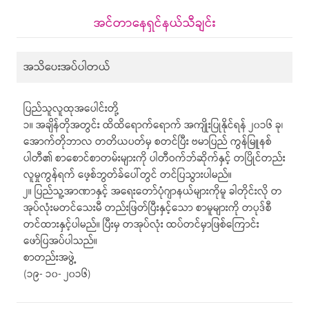
အင်တာနေရှင်နယ်သီချင်း
အသိပေးအပ်ပါတယ်
ပြည်သူလူထုအပေါင်းတို့
၁။ အချိန်တိုအတွင်း ထိထိရောက်ရောက် အကျိုးပြုနိုင်ရန် ၂၀၁၆ ခု၊
အောက်တိုဘာလ တတိယပတ်မှ စတင်ပြီး ဗမာပြည် ကွန်မြူနစ်
ပါတီ၏ စာစောင်စာတမ်းများကို ပါတီဝက်ဘ်ဆိုက်နှင့် တပြိုင်တည်း
လူမှုကွန်ရက် ဖေ့စ်ဘွတ်ခ်ပေါ်တွင် တင်ပြသွားပါမည်။
၂။ ပြည်သူ့အာဏာနှင့် အရေးတော်ပုံဂျာနယ်များကိုမူ ခါတိုင်းလို တ
အုပ်လုံးမတင်သေးမီ တည်းဖြတ်ပြီးနှင့်သော စာမူများကို တပုဒ်စီ
တင်ထားနှင့်ပါမည်။ ပြီးမှ တအုပ်လုံး ထပ်တင်မှာဖြစ်ကြောင်း
ဖော်ပြအပ်ပါသည်။
စာတည်းအဖွဲ့
(၁၉- ၁၀- ၂၀၁၆)