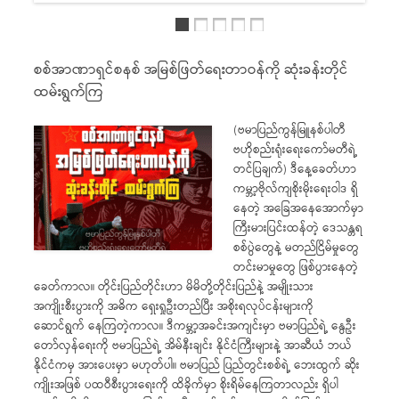
စစ်အာဏာရှင်စနစ် အမြစ်ဖြတ်ရေးတာဝန်ကို ဆုံးခန်းတိုင်
ထမ်းရွက်ကြ
(ဗမာပြည်ကွန်မြူနစ်ပါတီ
ဗဟိုစည်းရုံးရေးကော်မတီရဲ့
တင်ပြချက်) ဒီနေ့ခေတ်ဟာ
ကမ္ဘာ့ဗိုလ်ကျစိုးမိုးရေးဝါဒ ရှိ
နေတဲ့ အခြေအနေအောက်မှာ
ကြီးမားပြင်းထန်တဲ့ ဒေသန္တရ
စစ်ပွဲတွေနဲ့ မတည်ငြိမ်မှုတွေ
တင်းမာမှုတွေ ဖြစ်ပွားနေတဲ့
ခေတ်ကာလ။ တိုင်းပြည်တိုင်းဟာ မိမိတို့တိုင်းပြည်နဲ့ အမျိုးသား
အကျိုးစီးပွားကို အဓိက ရှေးရှုဦးတည်ပြီး အစိုးရလုပ်ငန်းများကို
ဆောင်ရွက် နေကြတဲ့ကာလ။ ဒီကမ္ဘာ့အခင်းအကျင်းမှာ ဗမာပြည်ရဲ့ နွေဦး
တော်လှန်ရေးကို ဗမာပြည်ရဲ့ အိမ်နီးချင်း နိုင်ငံကြီးများနဲ့ အာဆီယံ ဘယ်
နိုင်ငံကမှ အားပေးမှာ မဟုတ်ပါ။ ဗမာပြည် ပြည်တွင်းစစ်ရဲ့ ဘေးထွက် ဆိုး
ကျိုးအဖြစ် ပထဝီစီးပွားရေးကို ထိခိုက်မှာ စိုးရိမ်နေကြတာလည်း ရှိပါ