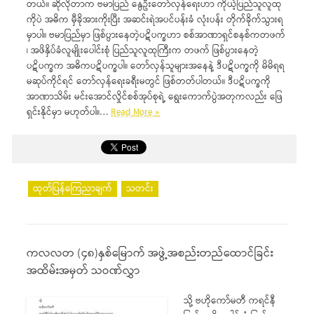
တယ်။ ဆိုလိုတာက ဗမာပြည် နွေဦးတော်လှန်ရေးဟာ ကိုယ့်ပြည်သူလူထု
ကိုပဲ အဓိက မှီခိုအားကိုးပြီး အဆင်းရဲအပင်ပန်းခံ လုံးပန်း တိုက်ခိုက်သွားရ
မှာပါ။ ဗမာပြည်မှာ ဖြစ်ပွားနေတဲ့ပဋိပက္ခဟာ စစ်အာဏာရှင်စနစ်ကတဖက်
၊ အဖိနှိပ်ခံလူမျိုးပေါင်းစုံ ပြည်သူလူထုကြီးက တဖက် ဖြစ်ပွားနေတဲ့
ပဋိပက္ခက အဓိကပဋိပက္ခပါ။ တော်လှန်သူများအနေနဲ့ ဒီပဋိပက္ခကို မိမိရရ
မဆုပ်ကိုင်ရင် တော်လှန်ရေးခရီးမတွင် ဖြစ်တတ်ပါတယ်။ ဒီပဋိပက္ခကို
အာဏာသိမ်း မင်းအောင်လှိုင်စစ်အုပ်စုရဲ့ ရွေးကောက်ပွဲအတုကလည်း ဖြေ
ရှင်းနိုင်မှာ မဟုတ်ပါ။…
Read More »
ထုတ်ပြန်ကြေညာချက်
သတင်း
ကလလတ (၄၈)နှစ်မြောက် အဖွဲ့အစည်းတည်ထောင်ခြင်း
အထိမ်းအမှတ် သဝဏ်လွှာ
သို့ ဗဟိုကော်မတီ ကရင်နီ