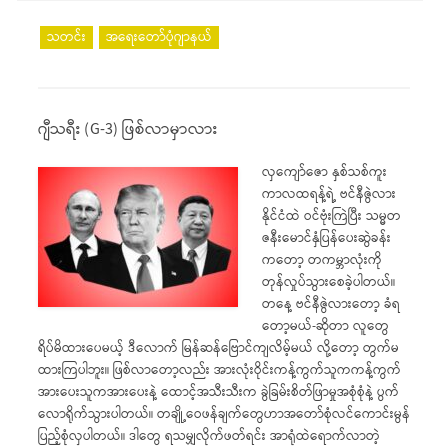
သတင်း
အရေးတော်ပုံဂျာနယ်
ဂျီသရီး (G-3) ဖြစ်လာမှာလား
လှကျော်ဇော နှစ်သစ်ကူး
ကာလထရန့်ရဲ့ ဗင်နီဇွဲလား
နိုင်ငံထဲ ဝင်ဗုံးကြဲပြီး သမ္မတ
ဇနီးမောင်နှံပြန်ပေးဆွဲခန်း
ကတော့ တကမ္ဘာလုံးကို
တုန်လှုပ်သွားစေခဲ့ပါတယ်။
တနေ့ ဗင်နီဇွဲလားတော့ ခံရ
တော့မယ်-ဆိုတာ လူတွေ
ရိပ်မိထားပေမယ့် ဒီလောက် မြန်ဆန်ဗြောင်ကျလိမ့်မယ် လို့တော့ တွက်မ
ထားကြပါဘူး။ ဖြစ်လာတော့လည်း အားလုံးဝိုင်းကန့်ကွက်သူကကန့်ကွက်
အားပေးသူကအားပေးနဲ့ ထောင့်အသီးသီးက ခွဲခြမ်းစိတ်ဖြာမှုအစုံစုံနဲ့ ပွက်
လောရိုက်သွားပါတယ်။ တချို့ဝေဖန်ချက်တွေဟာအတော်စုံလင်ကောင်းမွန်
ပြည့်စုံလှပါတယ်။ ဒါတွေ ရသမျှလိုက်ဖတ်ရင်း အာရုံထဲရောက်လာတဲ့