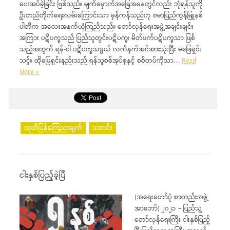
ပေးအပ်ခဲ့ခြင်း ဖြစ်သည်။ မျက်မှောက်အခြေအနေတွင်လည်း ဘုံရန်သူကို
ဦးတည်တိုက်ရေးလမ်းကြောင်းသာ မှန်ကန်သည်ဟု ဗမာပြည်ကွန်မြူနစ်
ပါတီက အလေးအနက်ယုံကြည်သည်။ တော်လှန်ရေးအဖွဲ့အချင်းချင်း
အကြား ပဋိပက္ခသည် ပြည်သူတွင်းပဋိပက္ခ၊ မိတ်ဖက်ပဋိပက္ခသာ ဖြစ်
သည့်အတွက် ရန်-ငါ ပဋိပက္ခသဖွယ် လက်နက်အင်အားသုံးပြီး မဖြေရှင်း
သင့်။ ထိုဖြေရှင်းနည်းသည် ရန်သူစစ်အုပ်စုနှင့် စစ်တပ်ကိုသာ…
Read
More »
ထုတ်ပြန်ကြေညာချက်
သတင်း
ငါးနှစ်ပြည့်ခဲ့ပြီ
(အရေးတော်ပုံ စာတည်းအဖွဲ့
အာဘော်) ၂၀၂၁ – ပြည်သူ့
တော်လှန်ရေးကြီး ငါးနှစ်ပြည့်