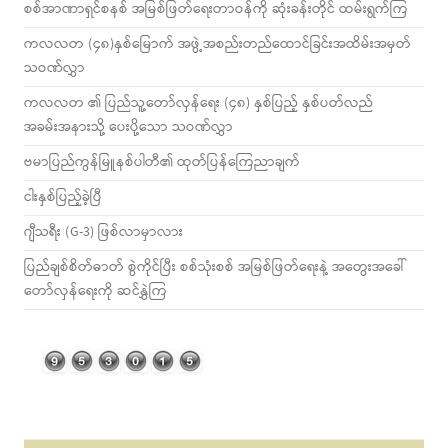
စစ်အာဏာရှင်စနစ် အမြစ်ဖြတ်ရေးတာဝန်ကို ဆုံးခန်းတိုင် ထမ်းရွက်ကြ
ကလလတ (၄၈)နှစ်မြောက် အဖွဲ့အစည်းတည်ထောင်ခြင်းအထိမ်းအမှတ်
သဝဏ်လွှာ
ကလလတ ၏ ပြည်သူ့တော်လှန်ရေး (၄၈) နှစ်ပြည့် နှစ်ပတ်လည်
အခမ်းအနားသို့ ပေးပို့သော သဝဏ်လွှာ
ဗမာပြည်ကွန်မြူနစ်ပါတီ၏ ထုတ်ပြန်ကြေညာချက်
ငါးနှစ်ပြည့်ခဲ့ပြီ
ဂျီသရီး (G-3) ဖြစ်လာမှာလား
ပြည်ချစ်စိတ်ဓာတ် စွဲကိုင်ပြီး စစ်သုံးစစ် အမြစ်ဖြတ်ရေးနဲ့ အတွေးအခေါ်
တော်လှန်ရေးကို ဆင်နွှဲကြ