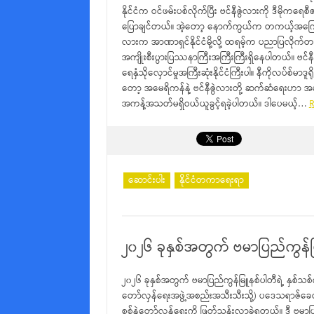
နိုင်ငံက ဝင်ဖမ်းပစ်လိုက်ပြီး ဗင်နီဇွဲလားကို ဒီမိုကရေ
ပြောချင်တယ်။ အဲ့တော့ နောက်ကွယ်က တကယ့်အကြော
လားက အာဏာရှင်နိုင်ငံမို့လို့ ထရမ့်က ပညာပြလိုက
အကျိုးစီးပွားပြဿနာကြီးအကြီးကြီးရှိနေပါတယ်။ ဗင
ရေနှံသိုလှောင်မှုအကြီးဆုံးနိုင်ငံကြီးပါ။ နီကိုလပ်စ
တော့ အမေရိကန်နဲ့ ဗင်နီဇွဲလားတို့ ဆက်ဆံရေးဟာ အဆ
အကန့်အသတ်မရှိဝယ်ယူခွင့်ရခဲ့ပါတယ်။ ဒါပေမယ့်…
R
ဆောင်းပါး
နိုင်ငံတကာရေးရာ
၂၀၂၆ ခုနှစ်အတွက် ဗမာပြည်ကွန်မ
၂၀၂၆ ခုနှစ်အတွက် ဗမာပြည်ကွန်မြူနစ်ပါတီရဲ့ နှစ်သစ်က
တော်လှန်ရေးအဖွဲ့အစည်းအသီးသီးသို့) ပဒေသရာဇ်ခေ
စစ်နဲ့တော်လှန်ရေးကို ဖြတ်သန်းလာခဲ့ရတယ်။ ဒီ ဗမာပ