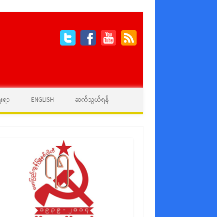
ေးရာ
ENGLISH
ဆက်သွယ်ရန်
န်မြူနစ်ပါတီ၏ ထုတ်ပြန်ကြေညာချက်