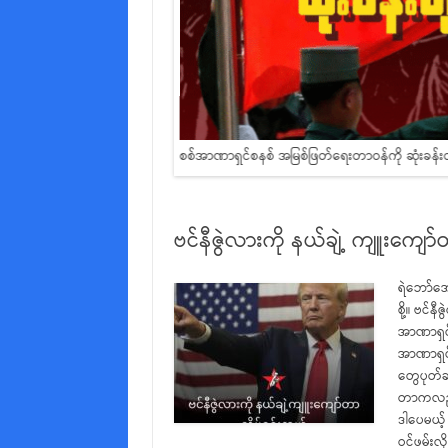
ဲကြ
စစ်အာဏာရှင်စနစ် အမြစ်ဖြတ်ရေးတာဝန်ကို ဆုံးခန်းတ
ဗင်နီဇွဲလားကို နယ်ချဲ့ ကျူးကျော
ရဲဘော်အော
စို့။ ဗင
အာဏာရှင်
အာဏာရှင်
တွေပုတ်ခ
တာကလည်း 
ဒါပေမယ့်
ဝင်ဖမ်းလ