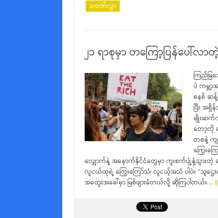
သဝဏ်လွှာ
၂၁ ရာစုမှာ တကြော့ပြန်ပေါ်လာတဲ့
ကြည်မြအေ
ပဲ ကမ္ဘာ့
စနစ် ဆန့်
ပြီး အရှိန
မျိုးဆက်လ
တော့လို 
တစနဲ့ ကျ
ကြွေးကြေ
လျှောက်နဲ့ အနောက်နိုင်ငံတွေမှာ ကူးစက်ပျံ့နှံ့သွားတဲ
လူငယ်ထုရဲ့ ကြွေးကြော်သံ၊ လူငယ့်အသံ ပါပဲ။ “သူဌေးတ
အတွေးအခေါ်မှာ မြစ်ဖျားခံတယ်လို့ ဆိုကြပါတယ်။…
R