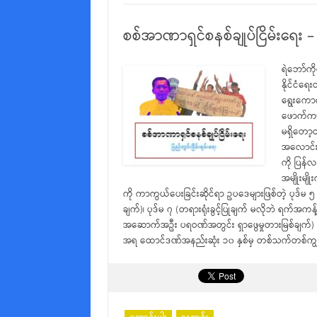
စစ်အာဏာရှင်စနစ်ချုပ်ငြိမ်းရေး – ပ
ရဲဘော်ကိ
နိုင်ငံရ
ရွေးကောက်
ဖောက်ကာ)
မရှိတော့
အလောင်းပ
ကို ပြန်
အမျိုးမျို
ကို ကာကွယ်ပေးခြင်းဆိုင်ရာ ဥပဒေများဖြစ်တဲ့ ပုဒ်မ
ချက်)၊ ပုဒ်မ ၇ (တရားရုံးခွင့်ပြုချက် မလိုဘဲ ရက်အကန့
အဆောက်အဦး ပရဝဏ်အတွင်း ရှာဖွေမှုတားမြစ်ချက်) 
အရ ထောင်ဒဏ်အနည်းဆုံး ၁၀ နှစ်မှ တစ်သက်တစ်ကျ