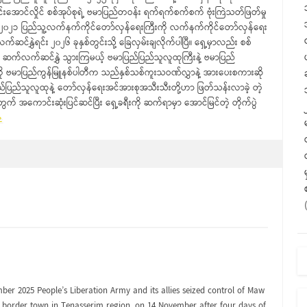
င်းအောင်လှိုင် စစ်အုပ်စုရဲ့ ဗမာပြည်တဝန်း ရက်ရက်စက်စက် ဗုံးကြဲသတ်ဖြတ်မှု
၀၂၁ ပြည်သူ့လက်နက်ကိုင်တော်လှန်ရေးကြီးကို လက်နက်ကိုင်တော်လှန်ရေး
နွှဲရင်း ၂၀၂၆ ခုနှစ်တွင်းသို့ ခြေလှမ်းချလိုက်ပါပြီ။ ရှေ့မှာလည်း စစ်
ဆက်လက်ဆင်နွှဲ သွားကြမယ့် ဗမာပြည်ပြည်သူလူထုကြီးနဲ့ ဗမာပြည်
ို ဗမာပြည်ကွန်မြူနစ်ပါတီက သည်နှစ်သစ်ကူးသဝဏ်လွှာနဲ့ အားပေးစကားဆို
ည်ပြည်သူလူထုနဲ့ တော်လှန်ရေးအင်အားစုအသီးသီးတို့ဟာ ဖြတ်သန်းလာခဲ့ တဲ့
ွက် အကောင်းဆုံးပြင်ဆင်ပြီး ရှေ့ခရီးကို ဆက်ရာမှာ အောင်မြင်တဲ့ တိုက်ပွဲ
»
ber 2025 People’s Liberation Army and its allies seized control of Maw
 border town in Tenasserim region, on 14 November after four days of