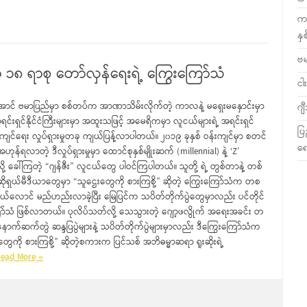
ကလ
နှ
ဗ
 ၁၈ ရာစု တော်လှန်ရေးရဲ့ ကြွေးကြော်သံ
ငါး
ာင် ဗမာပြည်မှာ စစ်တပ်က အာဏာသိမ်းလိုက်တဲ့ ကာလနဲ့ မရှေးမနှောင်းမှာ
ဂျ
အရင်းရှင်နိုင်ငံကြီးများမှာ အထူးသဖြင့် အမေရိကမှာ လူငယ်များရဲ့ အရင်းရှင်
ပြ
ကျင်ရေး လှုပ်ရှားမှုတခု ကျယ်ပြန့်လာပါတယ်။ ၂၀၁၉ ခုနှစ် ဝန်းကျင်မှာ စတင်
ရေ
်အဟုန်ရလာတဲ့ ဒီလှုပ်ရှားမှုမှာ ထောင်စုနှစ်မျိုးဆက် (millennial) နဲ့ ‘Z’
ို့‌ ခေါ်ကြတဲ့ “ဂျန်ဇီး” လူငယ်တွေ ပါဝင်ကြပါတယ်။ သူတို့ ရဲ့ တွစ်တာနဲ့ တစ်
ဆိုရှယ်မီဒီယာတွေမှာ “သူဌေးတွေကို စားကြစို့” ဆိုတဲ့ ကြွေးကြော်သံက တစ
ယ်လောင် မည်ဟည်းလာခဲ့ပြီး မြေပြင်က သပိတ်တိုက်ပွဲတွေမှာလည်း ပင်တိုင်
ာ်သံ ဖြစ်လာတယ်။ ပုလိပ်သတ်လို့ သေသွားတဲ့ ဂျော့ဖလွိုက် အရေးအခင်း တ
့ နောက်ဆက်တွဲ ဆန္ဒပြပွဲများနဲ့ သပိတ်တိုက်ပွဲများမှာလည်း ဒီကြွေးကြော်သံက
ွေကို စားကြစို့” ဆိုတဲ့စကားက ပြင်သစ် အဘိဓမ္မာဆရာ ရူးဆိုးရဲ့
ead More »