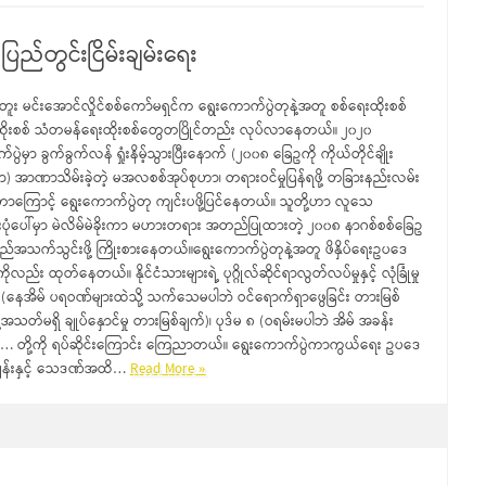
ြည်တွင်းငြိမ်းချမ်းရေး
ုတူး မင်းအောင်လှိုင်စစ်ကော်မရှင်က ရွေးကောက်ပွဲတုနဲ့အတူ စစ်ရေးထိုးစစ်
ေးထိုးစစ် သံတမန်ရေးထိုးစစ်တွေတပြိုင်တည်း လုပ်လာနေတယ်။ ၂၀၂၀
ပွဲမှာ ခွက်ခွက်လန် ရှုံးနိမ့်သွားပြီးနောက် (၂၀၀၈ ခြေဥကို ကိုယ်တိုင်ချိုး
 အာဏာသိမ်းခဲ့တဲ့ မအလစစ်အုပ်စုဟာ၊ တရားဝင်မှုပြန်ရဖို့ တခြားနည်းလမ်း
တာကြောင့် ရွေးကောက်ပွဲတု ကျင်းပဖို့ပြင်နေတယ်။ သူတို့ဟာ လူသေ
ုံပေါ်မှာ မဲလိမ်မဲခိုးကာ မဟားတရား အတည်ပြုထားတဲ့ ၂၀၀၈ နာဂစ်စစ်ခြေဥ
လည်အသက်သွင်းဖို့ ကြိုးစားနေတယ်။ရွေးကောက်ပွဲတုနဲ့အတူ ဖိနှိပ်ရေးဥပဒေ
းကိုလည်း ထုတ်နေတယ်။ နိုင်ငံသားများရဲ့ ပုဂ္ဂိုလ်ဆိုင်ရာလွတ်လပ်မှုနှင့် လုံခြုံမှု
 ၅ (နေအိမ် ပရဝဏ်များထဲသို့ သက်သေမပါဘဲ ဝင်ရောက်ရှာဖွေခြင်း တားမြစ်
်အသတ်မရှိ ချုပ်နှောင်မှု တားမြစ်ချက်)၊ ပုဒ်မ ၈ (ဝရမ်းမပါဘဲ အိမ် အခန်း
… တို့ကို ရပ်ဆိုင်းကြောင်း ကြေညာတယ်။ ရွေးကောက်ပွဲကာကွယ်ရေး ဥပဒေ
ွန်းနှင့် သေဒဏ်အထိ…
Read More »