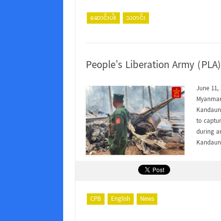
ဆောင်းပါး
သတင်း
People’s Liberation Army (PLA
June 11,
Myanmar 
Kandaung
to captur
during an
Kandaung
CPB
English
News