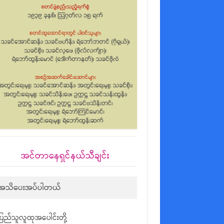
အင်တာနေရှင်နယ်သီချင်း
အသိပေးအပ်ပါတယ်
ပြည်သူလူထုအပေါင်းတို့