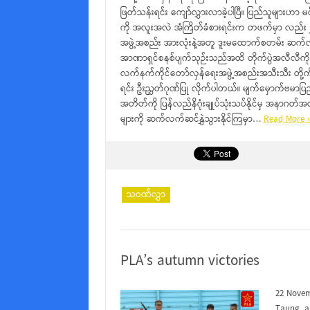
ဖြတ်သန်းရင်း ကျော်လွှားလာခဲ့ပါပြီ။ ပြည်သူများဟာ မ
ကို အလူးအလဲ အံကြိတ်ခံစားရင်းက တဖက်မှာ လည်း ၂
အဖွဲ့အစည်း အားလုံးနဲ့အတူ ဒူးမထောက်စတမ်း ဆက်လက်ဆင်
အာဏာရှင်စနစ်ပျက်သုဉ်းသည်အထိ တိုက်ပွဲအလီလီကို 
လက်နက်ကိုင်တော်လှန်ရေးအဖွဲ့အစည်းအသီးသီး တို့က
ရင်း ဦးညွှတ်ဂုဏ်ပြု လိုက်ပါတယ်။ မျက်မှောက်ဗမာပြ
အတိတ်ကို ပြန်လည်နိဂုံးချုပ်သုံးသပ်နိုင်မှ အနာဂတ်အတ
များကို ဆက်လက်ဆင်နွှဲသွားနိုင်ကြမှာ…
Read More 
သဝဏ်လွှာ
PLA’s autumn victories
22 Novem
Taung, a