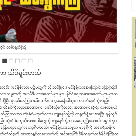
ိုင် ထမ်းရွက်ကြ
်တာ သိပ်ရှင်းတယ်
င်စိုး (ဗင်နီဇွဲလား ပဋိပက္ခကို သုံးသပ်ခြင်း) ဗင်နီဇွဲလားအကြောင်းပြောကြပါ
်နီဇွဲလားသမ္မတကို ဗမာမီဒီယာအတော်များများ၊ နိုင်ငံရေးသမားအတော်များများက
ဆိုပြီး ပုံဖော်နေကြတယ်။ ဆန်းတော့မဆန်းပါဘူး။ ကားလ်မာ့စ်ကိုလည်း
၊ လီနင်ကိုလည်းအာဏာရှင်၊ မော်စီတုံးကိုလည်း အာဏာရှင်ဆိုပြီး လစ်ဘရယ်
တ်ကြတာဟာ ထုံးစံပဲမဟုတ်လား။ ကျနော်တို့ကို တရုတ်နဲ့ပေးစားပြီး ရန်လုပ်
ထုံးစံပဲမဟုတ်လား။ ဒါတွေကို ကျနော်တို့က အရေထူပြီးသားပါ။ မမှုပါဘူး။
 ပြောစရာတွေကတော့ရှိပါတယ်။ ဗင်နီဇွဲလားသမ္မတ မာဒူရိုကို အမေရိကန်က
ိုက်တဲ့ကိစ္စကို အာဏာရှင်တယောက်ကို အင်အားကြီးဒီမိုကရက်တစ်နိုင်ငံကြီးတ