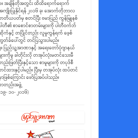
၁။ အချိန်တိုအတွင်း ထိထိရောက်ရောက်
အကျိုးပြုနိုင်ရန် ၂၀၁၆ ခု၊ အောက်တိုဘာလ
တတိယပတ်မှ စတင်ပြီး ဗမာပြည် ကွန်မြူနစ်
ပါတီ၏ စာစောင်စာတမ်းများကို ပါတီဝက်ဘ်
ဆိုက်နှင့် တပြိုင်တည်း လူမှုကွန်ရက် ဖေ့စ်
ဘွတ်ခ်ပေါ်တွင် တင်ပြသွားပါမည်။
၂။ ပြည်သူ့အာဏာနှင့် အရေးတော်ပုံဂျာနယ်
များကိုမူ ခါတိုင်းလို တအုပ်လုံးမတင်သေးမီ
တည်းဖြတ်ပြီးနှင့်သော စာမူများကို တပုဒ်စီ
တင်ထားနှင့်ပါမည်။ ပြီးမှ တအုပ်လုံး ထပ်တင်
မှာဖြစ်ကြောင်း ဖော်ပြအပ်ပါသည်။
စာတည်းအဖွဲ့
(၁၉- ၁၀- ၂၀၁၆)