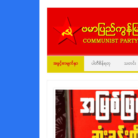
အဖွင့်စာမျက်နှာ
ပါတီစိန်ရတု
သတင်း