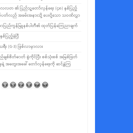
လတ ၏ ပြည်သူ့တော်လှန်ရေး (၄၈) နှစ်ပြည့်
စ်ပတ်လည် အခမ်းအနားသို့ ပေးပို့သော သဝဏ်လွှာ
မာပြည်ကွန်မြူနစ်ပါတီ၏ ထုတ်ပြန်ကြေညာချက်
နှစ်ပြည့်ခဲ့ပြီ
ီသရီး (G-3) ဖြစ်လာမှာလား
ည်ချစ်စိတ်ဓာတ် စွဲကိုင်ပြီး စစ်သုံးစစ် အမြစ်ဖြတ်
းနဲ့ အတွေးအခေါ် တော်လှန်ရေးကို ဆင်နွှဲကြ