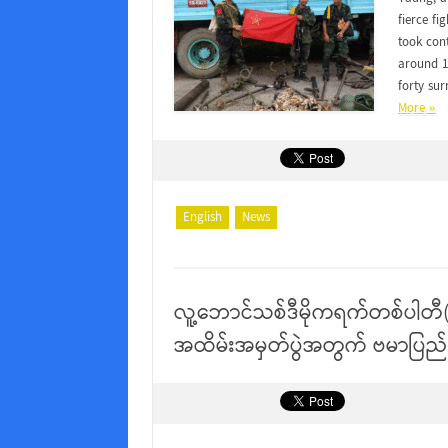
fierce fi
took con
around 1
forty su
More »
English
News
လူ့ဘောင်သစ်ဒီမိုကရက်တစ်ပါတီ
အထိမ်းအမှတ်ပွဲအတွက် ဗမာပြည်က