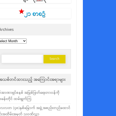
Archives
chives
Search
for:
အသစ်တင်ထားသည့် အကြောင်းအရာများ
်အာဏာရှင်စနစ် အမြစ်ဖြတ်ရေးတာဝန်ကို
ံးခန်းတိုင် ထမ်းရွက်ကြ
လလတ (၄၈)နှစ်မြောက် အဖွဲ့အစည်းတည်ထောင်
င်းအထိမ်းအမှတ် သဝဏ်လွှာ