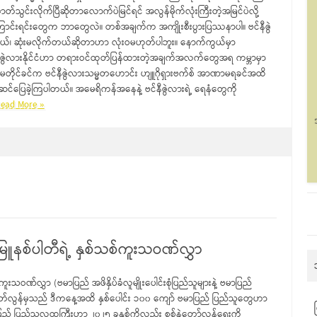
စီဇာတ်သွင်းလိုက်ပြီဆိုတာလောက်ပဲမြင်ရင် အလွန်မိုက်လုံးကြီးတဲ့အမြင်ပဲလို့
င်းရင်းတွေက ဘာတွေလဲ။ တစ်အချက်က အကျိုးစီးပွားပြဿနာပါ။ ဗင်နီဇွဲ
်တယ်၊ ဆုံးမလိုက်တယ်ဆိုတာဟာ လုံးဝမဟုတ်ပါဘူး။ နောက်ကွယ်မှာ
်နီဇွဲလားနိုင်ငံဟာ တရားဝင်ထုတ်ပြန်ထားတဲ့အချက်အလက်တွေအရ ကမ္ဘာမှာ
်မာဒူရိုမတိုင်ခင်က ဗင်နီဇွဲလားသမ္မတဟောင်း ဟျူဂိုရှားဗက်စ် အာဏာမရခင်အထိ
င်ပြေခဲ့ကြပါတယ်။ အမေရိကန်အနေနဲ့ ဗင်နီဇွဲလားရဲ့ ရေနံတွေကို
ead More »
ြူနစ်ပါတီရဲ့ နှစ်သစ်ကူးသဝဏ်လွှာ
ူးသဝဏ်လွှာ (ဗမာပြည် အဖိနှိပ်ခံလူမျိုးပေါင်းစုံပြည်သူများနဲ့ ဗမာပြည်
တ်လွန်မှသည် ဒီကနေ့အထိ နှစ်ပေါင်း ၁၀၀ ကျော် ဗမာပြည် ပြည်သူတွေဟာ
ြည် ပြည်သူလူထုကြီးဟာ ၂၀၂၅ ခုနှစ်ကိုလည်း စစ်နဲ့တော်လှန်ရေးကို