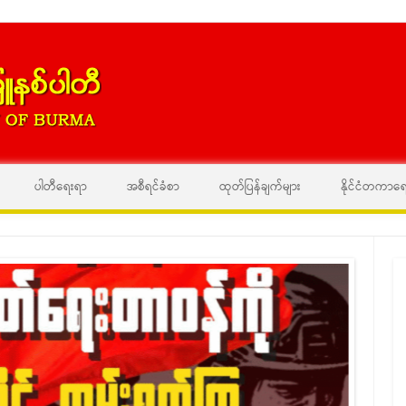
Skip to content
ပါတီရေးရာ
အစီရင်ခံစာ
ထုတ်ပြန်ချက်များ
နိုင်ငံတကာရ
ဗမာပြည်ကွ