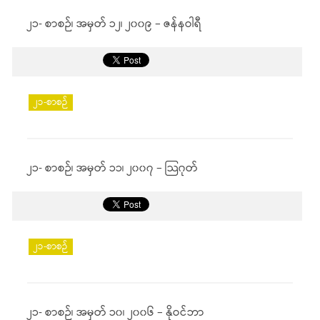
၂၁- စာစဉ်၊ အမှတ် ၁၂၊ ၂၀၀၉ – ဇန်နဝါရီ
၂၁-စာစဉ်
၂၁- စာစဉ်၊ အမှတ် ၁၁၊ ၂၀၀၇ – သြဂုတ်
၂၁-စာစဉ်
၂၁- စာစဉ်၊ အမှတ် ၁၀၊ ၂၀၀၆ – နိုဝင်ဘာ