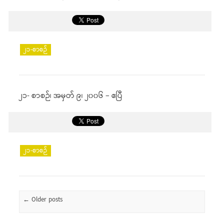
၂၁-စာစဉ်
၂၁- စာစဉ်၊ အမှတ် ၉၊ ၂၀၀၆ – ဧပြီ
၂၁-စာစဉ်
Post navigation
←
Older posts