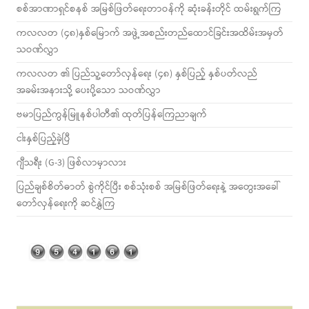
စစ်အာဏာရှင်စနစ် အမြစ်ဖြတ်ရေးတာဝန်ကို ဆုံးခန်းတိုင် ထမ်းရွက်ကြ
ကလလတ (၄၈)နှစ်မြောက် အဖွဲ့အစည်းတည်ထောင်ခြင်းအထိမ်းအမှတ်
သဝဏ်လွှာ
ကလလတ ၏ ပြည်သူ့တော်လှန်ရေး (၄၈) နှစ်ပြည့် နှစ်ပတ်လည်
အခမ်းအနားသို့ ပေးပို့သော သဝဏ်လွှာ
ဗမာပြည်ကွန်မြူနစ်ပါတီ၏ ထုတ်ပြန်ကြေညာချက်
ငါးနှစ်ပြည့်ခဲ့ပြီ
ဂျီသရီး (G-3) ဖြစ်လာမှာလား
ပြည်ချစ်စိတ်ဓာတ် စွဲကိုင်ပြီး စစ်သုံးစစ် အမြစ်ဖြတ်ရေးနဲ့ အတွေးအခေါ်
တော်လှန်ရေးကို ဆင်နွှဲကြ