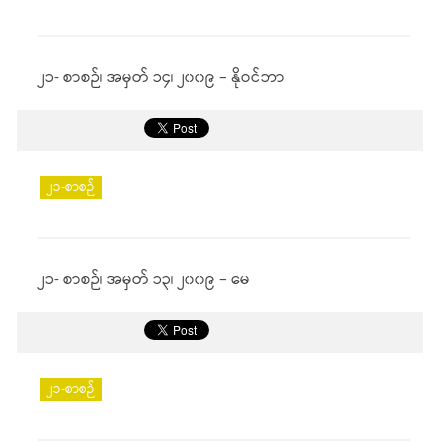
၂၁- စာစဉ်၊ အမှတ် ၁၄၊ ၂၀၀၉ – နိုဝင်ဘာ
၂၁-စာစဉ်
၂၁- စာစဉ်၊ အမှတ် ၁၃၊ ၂၀၀၉ – မေ
၂၁-စာစဉ်