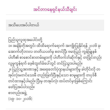
အင်တာနေရှင်နယ်သီချင်း
အသိပေးအပ်ပါတယ်
ပြည်သူလူထုအပေါင်းတို့
၁။ အချိန်တိုအတွင်း ထိထိရောက်ရောက် အကျိုးပြုနိုင်ရန် ၂၀၁၆ ခု၊
အောက်တိုဘာလ တတိယပတ်မှ စတင်ပြီး ဗမာပြည် ကွန်မြူနစ်
ပါတီ၏ စာစောင်စာတမ်းများကို ပါတီဝက်ဘ်ဆိုက်နှင့် တပြိုင်တည်း
လူမှုကွန်ရက် ဖေ့စ်ဘွတ်ခ်ပေါ်တွင် တင်ပြသွားပါမည်။
၂။ ပြည်သူ့အာဏာနှင့် အရေးတော်ပုံဂျာနယ်များကိုမူ ခါတိုင်းလို တ
အုပ်လုံးမတင်သေးမီ တည်းဖြတ်ပြီးနှင့်သော စာမူများကို တပုဒ်စီ
တင်ထားနှင့်ပါမည်။ ပြီးမှ တအုပ်လုံး ထပ်တင်မှာဖြစ်ကြောင်း
ဖော်ပြအပ်ပါသည်။
စာတည်းအဖွဲ့
(၁၉- ၁၀- ၂၀၁၆)