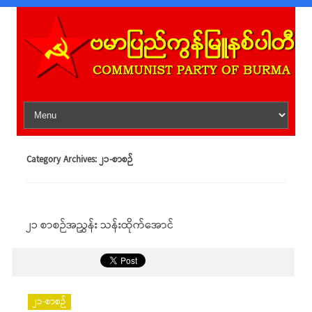
Skip to content
Category Archives:
၂၁-စာစဉ်
၂၁ စာစဉ်အညွှန်း သန်းထိုက်အောင်
၂၁-စာစဉ်