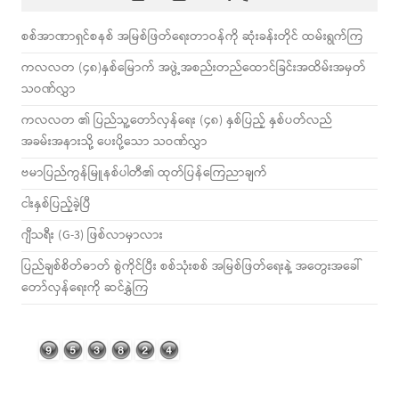
စစ်အာဏာရှင်စနစ် အမြစ်ဖြတ်ရေးတာဝန်ကို ဆုံးခန်းတိုင် ထမ်းရွက်ကြ
ကလလတ (၄၈)နှစ်မြောက် အဖွဲ့အစည်းတည်ထောင်ခြင်းအထိမ်းအမှတ်
သဝဏ်လွှာ
ကလလတ ၏ ပြည်သူ့တော်လှန်ရေး (၄၈) နှစ်ပြည့် နှစ်ပတ်လည်
အခမ်းအနားသို့ ပေးပို့သော သဝဏ်လွှာ
ဗမာပြည်ကွန်မြူနစ်ပါတီ၏ ထုတ်ပြန်ကြေညာချက်
ငါးနှစ်ပြည့်ခဲ့ပြီ
ဂျီသရီး (G-3) ဖြစ်လာမှာလား
ပြည်ချစ်စိတ်ဓာတ် စွဲကိုင်ပြီး စစ်သုံးစစ် အမြစ်ဖြတ်ရေးနဲ့ အတွေးအခေါ်
တော်လှန်ရေးကို ဆင်နွှဲကြ