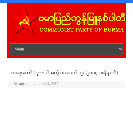
Skip to content
အရေးတော်ပုံဂျာနယ်အတွဲ ၁၊ အမှတ် ၁၂၊ (၂၀၁၄ ၊ ဇန်နဝါရီ)
By
admin
|
January 5, 2014