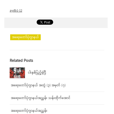
aydb1-12
အရေးတော်ပုံဂျာနယ်
Related Posts
ငါးနှစ်ပြည့်ခဲ့ပြီ
အရေးတော်ပုံဂျာနယ် အတွဲ (၃) အမှတ် (၇)
အရေးတော်ပုံဂျာနယ်အညွှန်း သန်းထိုက်အောင်
အရေးတော်ပုံဂျာနယ်အညွှန်း