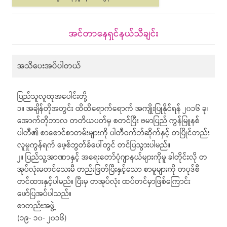
အင်တာနေရှင်နယ်သီချင်း
အသိပေးအပ်ပါတယ်
ပြည်သူလူထုအပေါင်းတို့
၁။ အချိန်တိုအတွင်း ထိထိရောက်ရောက် အကျိုးပြုနိုင်ရန် ၂၀၁၆ ခု၊
အောက်တိုဘာလ တတိယပတ်မှ စတင်ပြီး ဗမာပြည် ကွန်မြူနစ်
ပါတီ၏ စာစောင်စာတမ်းများကို ပါတီဝက်ဘ်ဆိုက်နှင့် တပြိုင်တည်း
လူမှုကွန်ရက် ဖေ့စ်ဘွတ်ခ်ပေါ်တွင် တင်ပြသွားပါမည်။
၂။ ပြည်သူ့အာဏာနှင့် အရေးတော်ပုံဂျာနယ်များကိုမူ ခါတိုင်းလို တ
အုပ်လုံးမတင်သေးမီ တည်းဖြတ်ပြီးနှင့်သော စာမူများကို တပုဒ်စီ
တင်ထားနှင့်ပါမည်။ ပြီးမှ တအုပ်လုံး ထပ်တင်မှာဖြစ်ကြောင်း
ဖော်ပြအပ်ပါသည်။
စာတည်းအဖွဲ့
(၁၉- ၁၀- ၂၀၁၆)