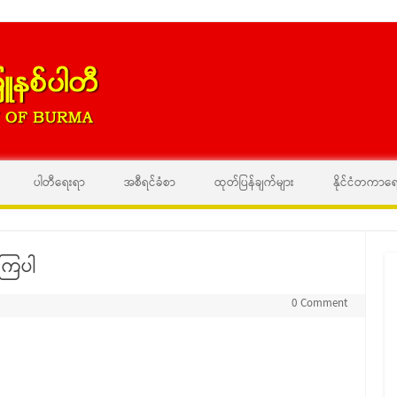
Skip to content
ပါတီရေးရာ
အစီရင်ခံစာ
ထုတ်ပြန်ချက်များ
နိုင်ငံတကာရ
်ကြပါ
0 Comment