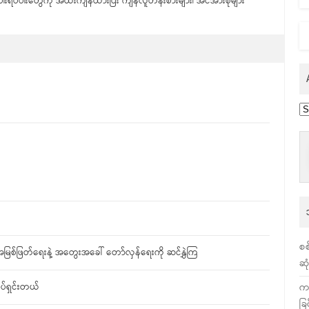
ကပ်ပါးရပ်ပါးတွေကို အထီးကျန်ထားပြီး ကျန်လူတန်းစားများ၊ အင်အားစုများ
Ar
စစ
စ် အမြစ်ဖြတ်ရေးနဲ့ အတွေးအခေါ် တော်လှန်ရေးကို ဆင်နွှဲကြ
ဆု
က
ိပ်ရှင်းတယ်
ခြ