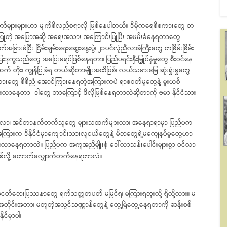
ာ်တော်များများဟာ မျက်စိလည်စရာလို ဖြစ်နေပါတယ်။ ဒီမိုကရေစီစကားတွေ တ
းပြုတဲ့ အပြောအဆို-အရေးအသား အကြောင်းပြုပြီး အဖမ်းခံနေရတာတွေ
ခံပြီး ငြိမ်းချမ်းရေးဆွေးနွေးပွဲ၊ ၂၁ပင်လုံညီလာခံကြီးတွေ တခြိမ်းခြိမ်း
ုက္ခသည်တွေ အပြေးမရပ်ဖြစ်နေရတာ၊ ပြည်ပရင်းနှီးမြှုပ်နှံမှုတွေ စီးဝင်နေ
ိုး၊ ကျွန်ပြုခံရ တယ်ဆိုတာမျိုးအထိဖြစ်၊ လယ်သမားမြေ ဆုံးရှုံးမှုတွေ
ားတွေ စီစီညံ အောင်ကြားနေရတဲ့အကြားကပဲ ရာဇဝတ်မှုတွေနဲ့ မူးယစ်
းလာနေတာ- ဒါတွေ ဘာကြောင့် ဒီလိုဖြစ်နေရတာလဲဆိုတာကို ဗမာ နိုင်ငံသား
်များလာ၊ အင်တာနက်တက်သူတွေ များသထက်များလာ၊ အနေရာရာမှာ ပြည်ပက
က ဒီနိုင်ငံမှာကျောင်းသားလူငယ်တွေနဲ့ မိဘတွေရဲ့မကျေနပ်မှုတွေဟာ
ားလာနေရတာလဲ။ ပြည်ပက အကူအညီမျိုးစုံ ဒေါ်လာသန်းပေါင်းများစွာ ဝင်လာ
ဘာဖြစ်လို့ တောက်လျှောက်တက်နေရတာလဲ။
၊ အငတ်ဘေးပြဿနာတွေ ရက်သတ္တတပတ် မမြင်ရ၊ မကြားရဘူးလို့ ရှိလို့လား။ မ
တူတဲ့အတိုင်းအတာ၊ မတူတဲ့အသွင်သဏ္ဌာန်တွေနဲ့ တွေ့မြဲတွေ့နေရတာကို ဆန်းစစ်
င်မှာပါ၊