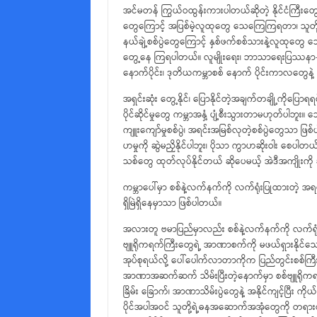
အင်မတန် ကြွယ်ဝထွန်းကားပါတယ်ဆိုတဲ့ နိုင်ငံကြီး
တွေကြောင့် အပြစ်မဲ့လူထုတွေ သေကြေကြရတာ၊ သူတို့ရ
နယ်ချဲ့စစ်ပွဲတွေကြောင့် နှစ်ဖက်စစ်သားနဲ့လူထုတွ
တွေ့နေ ကြရပါတယ်။ လူမျိုးရေး၊ ဘာသာရေးပြဿန
နောက်ပိုင်း၊ ဒုတိယကမ္ဘာစစ် နောက် ပိုင်းကာလတွေနဲ့
အရှင်းဆုံး တွေ့နိုင်၊ ပြောနိုင်တဲ့အချက်တချို့ကိုပြော
ပိုင်ဆိုင်မှုတွေ ကမ္ဘာအနှံ့ ပျံ့စီးသွားတာမဟုတ်ပါဘ
ကျူးကျော်မှုစစ်ပွဲ၊ အရင်းအမြစ်လုတဲ့စစ်ပွဲတွေသာ ဖ
ဟမှုကို ဆွဲမညှိနိုင်ပါဘူး၊ ပိုသာ ကွာဟဆိုးဝါး စေ
သစ်တွေ ထုတ်လုပ်နိုင်တယ် ဆိုပေမယ့် အဲဒီအကျိုးက
ကမ္ဘာပေါ်မှာ စစ်နဲ့လက်နက်ကို လက်ရုံးပြုထားတဲ့ အရင
ရှိမြဲရှိနေမှာသာ ဖြစ်ပါတယ်။
အလားတူ ဗမာပြည်မှာလည်း စစ်နဲ့လက်နက်ကို လက်ရုံးပြုပြ
ဗျူရိုကရက်ကြီးတွေရဲ့ အာဏာစက်ကို မဖယ်ရှားနိုင်သေးသရ
အုပ်စုရယ်လို့ ပေါ်ပေါက်လာတာကိုက ပြည်တွင်းစစ်ကြီ
အာဏာအဆက်ဆက် သိမ်းပြီးတဲ့နောက်မှာ စစ်ဗျူရိုကရက်လူ
ခြိမ်း ခြောက်၊ အာဏာသိမ်းပွဲတွေနဲ့ အနိုင်ကျင့်ပြီး ကိ
ပိုင်အပါအဝင် သူတို့ရဲ့ဓနအဆောက်အအုံတွေကို တရားဝ