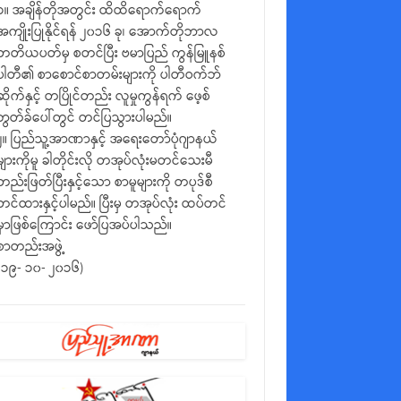
၁။ အချိန်တိုအတွင်း ထိထိရောက်ရောက်
အကျိုးပြုနိုင်ရန် ၂၀၁၆ ခု၊ အောက်တိုဘာလ
တတိယပတ်မှ စတင်ပြီး ဗမာပြည် ကွန်မြူနစ်
ပါတီ၏ စာစောင်စာတမ်းများကို ပါတီဝက်ဘ်
ဆိုက်နှင့် တပြိုင်တည်း လူမှုကွန်ရက် ဖေ့စ်
ဘွတ်ခ်ပေါ်တွင် တင်ပြသွားပါမည်။
၂။ ပြည်သူ့အာဏာနှင့် အရေးတော်ပုံဂျာနယ်
များကိုမူ ခါတိုင်းလို တအုပ်လုံးမတင်သေးမီ
တည်းဖြတ်ပြီးနှင့်သော စာမူများကို တပုဒ်စီ
တင်ထားနှင့်ပါမည်။ ပြီးမှ တအုပ်လုံး ထပ်တင်
မှာဖြစ်ကြောင်း ဖော်ပြအပ်ပါသည်။
စာတည်းအဖွဲ့
(၁၉- ၁၀- ၂၀၁၆)