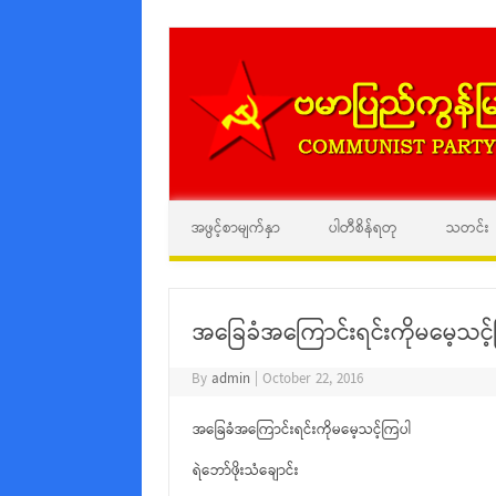
အဖွင့်စာမျက်နှာ
ပါတီစိန်ရတု
သတင်း
အခြေခံအကြောင်းရင်းကိုမမေ့သင့
By
admin
|
October 22, 2016
အခြေခံအကြောင်းရင်းကိုမမေ့သင့်ကြပါ
ရဲဘော်ဖိုးသံချောင်း