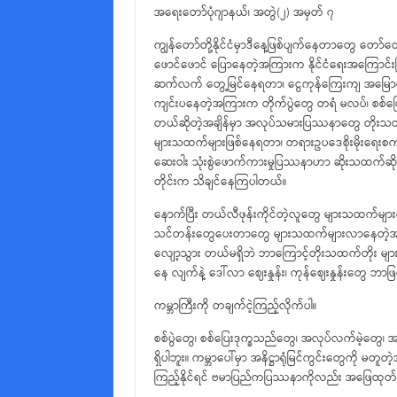
အရေးတော်ပုံဂျာနယ်၊ အတွဲ(၂) အမှတ် ၇
ကျွန်တော်တို့နိုင်ငံမှာဒီနေ့ဖြစ်ပျက်နေတာတွေ တေ
ဖောင်ဖောင် ပြောနေတဲ့အကြားက နိုင်ငံရေးအကြောင်
ဆက်လက် တွေ့မြင်နေရတာ၊ ငွေကုန်ကြေးကျ အမြောက်အမြား
ကျင်းပနေတဲ့အကြားက တိုက်ပွဲတွေ တရံ မလပ်၊ စစ်ပြေးဒ
တယ်ဆိုတဲ့အချိန်မှာ အလုပ်သမားပြဿနာတွေ တိုးသထက် တ
များသထက်များဖြစ်နေရတာ၊ တရားဥပဒေစိုးမိုးရေးစက
ဆေးဝါး သုံးစွဲဖောက်ကားမှုပြဿနာဟာ ဆိုးသထက်ဆို
တိုင်းက သိချင်နေကြပါတယ်။
နောက်ပြီး တယ်လီဖုန်းကိုင်တဲ့လူတွေ များသထက
သင်တန်းတွေပေးတာတွေ များသထက်များလာနေတဲ့အကြား
လျော့သွား တယ်မရှိဘဲ ဘာကြောင့်တိုးသထက်တိုး မျ
နေ လျက်နဲ့ ဒေါ်လာ ဈေးနှုန်း၊ ကုန်ဈေးနှုန်းတွေ 
ကမ္ဘာကြီးကို တချက်ငဲ့ကြည့်လိုက်ပါ။
စစ်ပွဲတွေ၊ စစ်ပြေးဒုက္ခသည်တွေ၊ အလုပ်လက်မဲ့တွေ
ရှိပါဘူး။ ကမ္ဘာပေါ်မှာ အနိဋ္ဌာရုံမြင်ကွင်းတွေကို မ
ကြည့်နိုင်ရင် ဗမာပြည်ကပြဿနာကိုလည်း အဖြေထုတ်နို