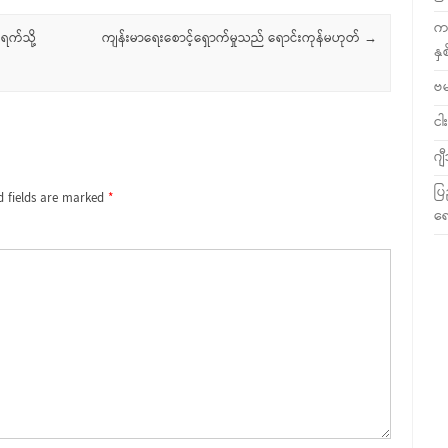
ကလ
ရက်သို့
ကျန်းမာရေးစောင့်ရှောက်မှုသည် ရောင်းကုန်မဟုတ်
→
နှ
ဗ
ငါး
ဂျ
ပြ
d fields are marked
*
ရေ