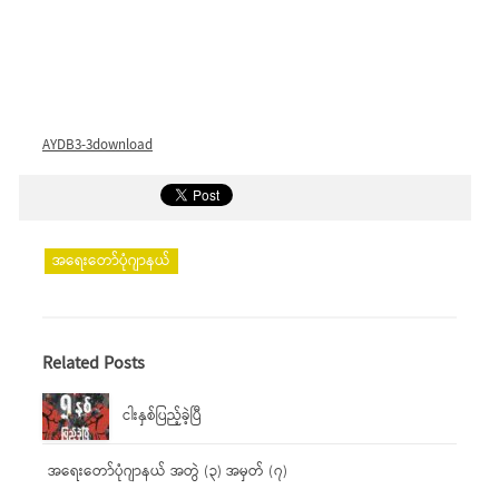
AYDB3-3download
အရေးတော်ပုံဂျာနယ်
Related Posts
ငါးနှစ်ပြည့်ခဲ့ပြီ
အရေးတော်ပုံဂျာနယ် အတွဲ (၃) အမှတ် (၇)