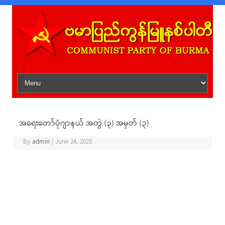
Skip to content
အရေးတော်ပုံဂျာနယ် အတွဲ (၃) အမှတ် (၃)
By
admin
|
June 24, 2020