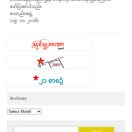
ဖော်ပြအပ်ပါသည်။
စာတည်းအဖွဲ့
(၁၉- ၁၀- ၂၀၁၆)
Archives
Archives
Search