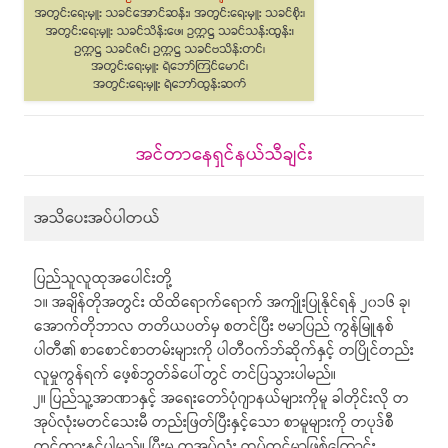
အင်တာနေရှင်နယ်သီချင်း
အသိပေးအပ်ပါတယ်
ပြည်သူလူထုအပေါင်းတို့
၁။ အချိန်တိုအတွင်း ထိထိရောက်ရောက် အကျိုးပြုနိုင်ရန် ၂၀၁၆ ခု၊
အောက်တိုဘာလ တတိယပတ်မှ စတင်ပြီး ဗမာပြည် ကွန်မြူနစ်
ပါတီ၏ စာစောင်စာတမ်းများကို ပါတီဝက်ဘ်ဆိုက်နှင့် တပြိုင်တည်း
လူမှုကွန်ရက် ဖေ့စ်ဘွတ်ခ်ပေါ်တွင် တင်ပြသွားပါမည်။
၂။ ပြည်သူ့အာဏာနှင့် အရေးတော်ပုံဂျာနယ်များကိုမူ ခါတိုင်းလို တ
အုပ်လုံးမတင်သေးမီ တည်းဖြတ်ပြီးနှင့်သော စာမူများကို တပုဒ်စီ
တင်ထားနှင့်ပါမည်။ ပြီးမှ တအုပ်လုံး ထပ်တင်မှာဖြစ်ကြောင်း