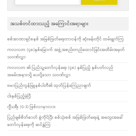
for:
အသစ်တင်ထားသည့် အကြောင်းအရာများ
စစ်အာဏာရှင်စနစ် အမြစ်ဖြတ်ရေးတာဝန်ကို ဆုံးခန်းတိုင် ထမ်းရွက်ကြ
ကလလတ (၄၈)နှစ်မြောက် အဖွဲ့အစည်းတည်ထောင်ခြင်းအထိမ်းအမှတ်
သဝဏ်လွှာ
ကလလတ ၏ ပြည်သူ့တော်လှန်ရေး (၄၈) နှစ်ပြည့် နှစ်ပတ်လည်
အခမ်းအနားသို့ ပေးပို့သော သဝဏ်လွှာ
ဗမာပြည်ကွန်မြူနစ်ပါတီ၏ ထုတ်ပြန်ကြေညာချက်
ငါးနှစ်ပြည့်ခဲ့ပြီ
ဂျီသရီး (G-3) ဖြစ်လာမှာလား
ပြည်ချစ်စိတ်ဓာတ် စွဲကိုင်ပြီး စစ်သုံးစစ် အမြစ်ဖြတ်ရေးနဲ့ အတွေးအခေါ်
တော်လှန်ရေးကို ဆင်နွှဲကြ