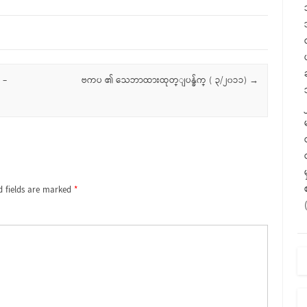
 –
ဗကပ ၏ သေဘာထားထုတ္ျပန္ခ်က္ ( ၃/၂၀၁၁)
→
d fields are marked
*