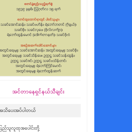
အင်တာနေရှင်နယ်သီချင်း
အသိပေးအပ်ပါတယ်
ပြည်သူလူထုအပေါင်းတို့