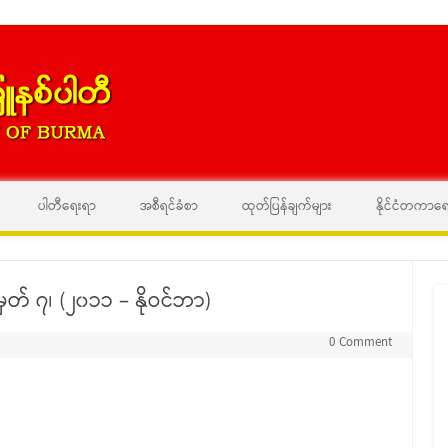
Skip to content
ပါတီရေးရာ
အစီရင်ခံစာ
ထုတ်ပြန်ချက်များ
နိုင်ငံတကာရ
ှတ် ၇၊ (၂၀၁၁ – နိုဝင်ဘာ)
0 Comment