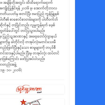
၁။ အချိန်တိုအတွင်း ထိထိရောက်ရောက်
အကျိုးပြုနိုင်ရန် ၂၀၁၆ ခု၊ အောက်တိုဘာလ
တတိယပတ်မှ စတင်ပြီး ဗမာပြည် ကွန်မြူနစ်
ပါတီ၏ စာစောင်စာတမ်းများကို ပါတီဝက်ဘ်
ဆိုက်နှင့် တပြိုင်တည်း လူမှုကွန်ရက် ဖေ့စ်
ဘွတ်ခ်ပေါ်တွင် တင်ပြသွားပါမည်။
၂။ ပြည်သူ့အာဏာနှင့် အရေးတော်ပုံဂျာနယ်
များကိုမူ ခါတိုင်းလို တအုပ်လုံးမတင်သေးမီ
တည်းဖြတ်ပြီးနှင့်သော စာမူများကို တပုဒ်စီ
တင်ထားနှင့်ပါမည်။ ပြီးမှ တအုပ်လုံး ထပ်တင်
မှာဖြစ်ကြောင်း ဖော်ပြအပ်ပါသည်။
စာတည်းအဖွဲ့
(၁၉- ၁၀- ၂၀၁၆)