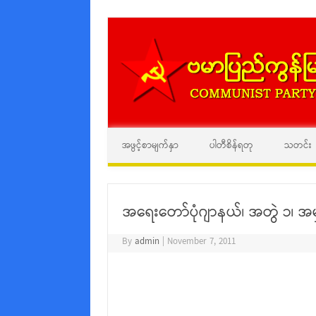
အဖွင့်စာမျက်နှာ
ပါတီစိန်ရတု
သတင်း
အရေးတော်ပုံဂျာနယ်၊ အတွဲ ၁၊ အမ
By
admin
|
November 7, 2011