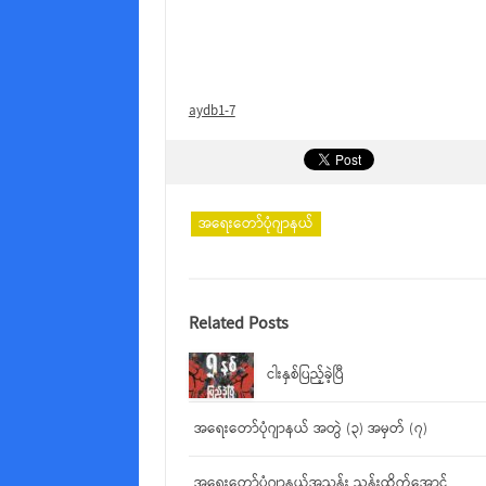
aydb1-7
အရေးတော်ပုံဂျာနယ်
Related Posts
ငါးနှစ်ပြည့်ခဲ့ပြီ
အရေးတော်ပုံဂျာနယ် အတွဲ (၃) အမှတ် (၇)
အရေးတော်ပုံဂျာနယ်အညွှန်း သန်းထိုက်အောင်