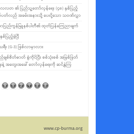
လတ ၏ ပြည်သူ့တော်လှန်ရေး (၄၈) နှစ်ပြည့်
စ်ပတ်လည် အခမ်းအနားသို့ ပေးပို့သော သဝဏ်လွှာ
မာပြည်ကွန်မြူနစ်ပါတီ၏ ထုတ်ပြန်ကြေညာချက်
နှစ်ပြည့်ခဲ့ပြီ
ီသရီး (G-3) ဖြစ်လာမှာလား
ည်ချစ်စိတ်ဓာတ် စွဲကိုင်ပြီး စစ်သုံးစစ် အမြစ်ဖြတ်
းနဲ့ အတွေးအခေါ် တော်လှန်ရေးကို ဆင်နွှဲကြ
www.cp-burma.org