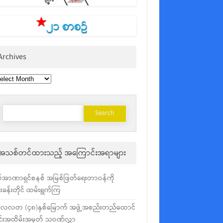
Archives
chives
Search
for:
အသစ်တင်ထားသည့် အကြောင်းအရာများ
်အာဏာရှင်စနစ် အမြစ်ဖြတ်ရေးတာဝန်ကို
ံးခန်းတိုင် ထမ်းရွက်ကြ
လလတ (၄၈)နှစ်မြောက် အဖွဲ့အစည်းတည်ထောင်
င်းအထိမ်းအမှတ် သဝဏ်လွှာ