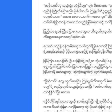
“တစ်လက်မမှ အဆုံးရှုံး မခံနိုင်ဘူး” တဲ့။ ဒီစကားက “
လူပြိန်းကြိုက်ပြောနည်း ဖြစ်ပါတယ်။ ကြံ့ဖွံ့ပါတီဥက
မဟုတ်လား။ “ မယား လေးယောက်၊ ကလေး ၄၀” ဆိုတဲ့ တွက
တစ်ပါးပြောတာနဲ့ တလေသံတည်းဖြစ်နေတာကို သတိပ
ပြည်ထဲရေးဝန်ကြီးပြောစကားတွေက ထိလွယ်ရှလွယ်လူ့အဖ
ထိုးဆွပေးနေတာတွေပဲဖြစ်တယ်။
ရဟတ်ယာဉ်နဲ့ ဝန်ထမ်းတွေသယ်ထုတ်ပြနေတာကို ကြံ
ဖွဲ့အစည်းနှစ်ခုကို ပိုမိုဝေးကွာစေဖို့နဲ့ နာကြည်းမုန်းတီ
ပြန်ကြားရေးဝန်ကြီး ဦးဖေမြင့်တို့ အဖွဲ့က သုံးသပ်
ရွှေ့ပြောင်းကြပါတယ်။ ပြဿနာဖြေရှင်း တည်ငြိမ်သွားတဲ
ပြန်လာဖို့ မသေချာဘူး) ဆိုတဲ့အချက်ကို ပြည်ထဲရေးဝ
“ဝှိုက်ကဒ်” တွေ ထုတ်ပေးပြီး၊ ကြံ့ဖံ့ွပါတီအတွ
တွေ”ရဲ့ လည်ချောင်းသွေးနဲ့ခြေဆေးပြီး “တစ်လက်မမှ 
တာရှိနိုင်ပါဦး မလား။
ရခိုင်တိုင်းရင်းသားတွေကို နဘန်ကျင်းပြီး မျိုးချစ်စ
အစား ဒီနယ်မြေမှာ လာပြီးတော့ ကိုယ့်နယ်မြေကို 