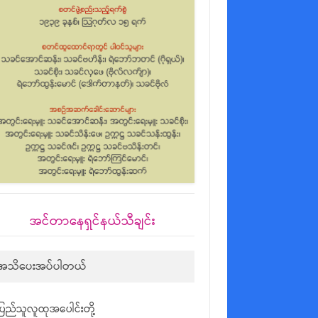
အင်တာနေရှင်နယ်သီချင်း
အသိပေးအပ်ပါတယ်
ပြည်သူလူထုအပေါင်းတို့