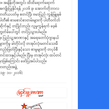
၁။ အချိန်တိုအတွင်း ထိထိရောက်ရောက်
အကျိုးပြုနိုင်ရန် ၂၀၁၆ ခု၊ အောက်တိုဘာလ
တတိယပတ်မှ စတင်ပြီး ဗမာပြည် ကွန်မြူနစ်
ပါတီ၏ စာစောင်စာတမ်းများကို ပါတီဝက်ဘ်
ဆိုက်နှင့် တပြိုင်တည်း လူမှုကွန်ရက် ဖေ့စ်
ဘွတ်ခ်ပေါ်တွင် တင်ပြသွားပါမည်။
၂။ ပြည်သူ့အာဏာနှင့် အရေးတော်ပုံဂျာနယ်
များကိုမူ ခါတိုင်းလို တအုပ်လုံးမတင်သေးမီ
တည်းဖြတ်ပြီးနှင့်သော စာမူများကို တပုဒ်စီ
တင်ထားနှင့်ပါမည်။ ပြီးမှ တအုပ်လုံး ထပ်တင်
မှာဖြစ်ကြောင်း ဖော်ပြအပ်ပါသည်။
စာတည်းအဖွဲ့
(၁၉- ၁၀- ၂၀၁၆)