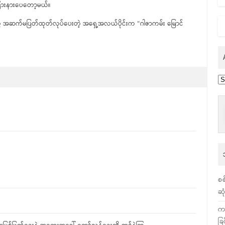
ခြားနားပေတော့မယ်။
့တွေ အဆက်မပြတ်ထုတ်လုပ်ပေးတဲ့ အရှေ့အလယ်ပိုင်းက “ဂါဇာကမ်း မြောင်
Ar
စစ
ဆု
က
ခြ