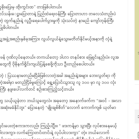
သူခိုးပြေးမှ ထိုးကွင်းထ” တာဖြစ်ပါတယ်။
္ကဋ္ဌဗိုလ်သန်းေဋ္ဌးပြောတာနဲ့ ပြည်ထဲရေးဝန်ကြီး ပြောတာဟာ တလေသံတည်းပဲ
်နည်းနဲ့ လူဦးရေပေါက်ပွားမှုကို သုံးသပ်တဲ့ နာမည် ကျော်ဘုန်းကြီး
ြုမိပါတယ်။
ွဲ့အစည်းနှစ်ခုအကြား လွယ်လွယ်နဲ့သွေးမတိတ်နိုင်မယ့်အနာကို လှံနဲ့
ဖန် ဂုဏ်လုပ်နေတယ်။ တကယ်တော့ ဒါဟာ တနပ်စား ဖြေရှင်းနည်းပဲ။ လူအ
းမှုတွေကို ပိုမိုနက်ရှိုင်းကျယ်ပြန့်စေဖို့ကိုသာ ဦးတည်စေပါတယ်။
ပြနေတဲ့ ( ပြဿနာမတည်မငြိမ်ဖြစ်လာတဲ့အခါ အနည်းနဲ့အများ ဘေးလွတ်ရာ ကို
့အခါမှာ မတည်ငြိမ်မှုကြောင့် ရွေ့ပြောင်းသွားသူ လူ ၁၀၀ မှာ လူ ၁၀၀ လုံး
န်ကြီး နဖူးပေါ်လက်တင် စဉ်းစားကြည့်သင့်တယ်။
က် မဲတွေ သယ့်ယူခဲ့တာ ဘယ်သူတွေလဲ။ အခုတော့ အနောက်ဖက်က “အဝင် – အလာ
အဆုံးမခံနိုင်ဘူး” ပြောနေတဲ့ “မျိုးချစ်စိတ်”လောက် ကောက်ကျစ် ယုတ်မာ
ိတ်သွင်းပေးတဲ့စကားကလည်း ကြည့်ပါဦး။ “ ဖားကန့်မှာ သွားပြီး လုပ်စားနေမယ့်
နေပါလားကွာ၊ လက်ကြောတင်းတင်းနဲ့ လုပ်ပါလားကွာ” တဲ့။ ဘယ်လောက်