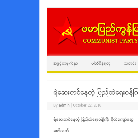
အဖွင့်စာမျက်နှာ
ပါတီစိန်ရတု
သတင်း
ရဲဆေးတင်နေတဲ့ ပြည်ထဲရေးဝန်ကြီ
By
admin
|
October 22, 2016
ရဲဆေးတင်နေတဲ့ ပြည်ထဲရေးဝန်ကြီး ဗိုလ်ကျော်ဆွေ
ဇော်လတ်