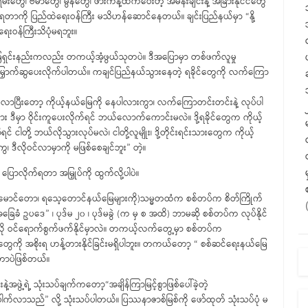
်းတွေ၊ ဗမာတွေ၊ မွန်တွေ၊ ဖားကန့်ထက်ဝေးတဲ့ အိမ်နီးချင်းနဲ့ အခြားနိုင်ငံတွေ
ေကြရတာကို ပြည်ထဲရေးဝန်ကြီး မသိဟန်ဆောင်နေတယ်။ ချင်းပြည်နယ်မှာ “နို့
းဝန်ကြီးသိပုံမရဘူး။
့ ဖြေရှင်းနည်းကလည်း တကယ့်အံ့ဖွယ်သုတပဲ။ ဒီအပြောမှာ တစ်ဖက်လူမှု
်ကို မြှောက်ဆွပေးလိုက်ပါတယ်။ ကချင်ပြည်နယ်သွားနေတဲ့ ရခိုင်တွေကို လက်ကြော
ာ လာပြီးတော့ ကိုယ့်နယ်မြေကို နေပါလားကွာ၊ လက်ကြောတင်းတင်းနဲ့ လုပ်ပါ
ီမှာ ဝိုင်းကူပေးလိုက်ရင် ဘယ်လောက်ကောင်းမလဲ။ ဒို့ရခိုင်တွေက ကိုယ့်
 ငါတို့ ဘယ်လိုသွားလုပ်မလဲ၊ ငါတို့လူမျိုး၊ ဒို့တိုင်းရင်းသားတွေက ကိုယ့်
၊ ဒီလိုဝင်လာမှာကို မဖြစ်စေချင်ဘူး” တဲ့။
ြောလိုက်ရတာ အမြှုပ်ကို ထွက်လို့ပါပဲ။
ောင်တော၊ ရသေ့တောင်နယ်မြေများကို)သမ္မတထံက စစ်တပ်က စိတ်ကြိုက်
ခြေခံ ဥပဒေ” ၊ ပုဒ်မ ၂၀ ၊ ပုဒ်မခွဲ (က မှ စ အထိ) ဘာမဆို စစ်တပ်က လုပ်နိုင်
ု ဝင်ရောက်စွက်ဖက်နိုင်မှာလဲ။ တကယ့်လက်တွေ့မှာ စစ်တပ်က
တွေကို အစိုးရ ဟန့်တားနိုင်ခြင်းမရှိပါဘူး။ တကယ်တော့ “ စစ်ဆင်ရေးနယ်မြေ
တာပဲဖြစ်တယ်။
့အဖွဲ့ရဲ့ သုံးသပ်ချက်ကတော့“အချိန်ကြာမြင့်စွာဖြစ်ပေါ်ခဲ့တဲ့
ါက်လာသည်” လို့ သုံးသပ်ပါတယ်။ ပြဿနာဇာစ်မြစ်ကို ဖော်ထုတ် သုံးသပ်ပုံ မ