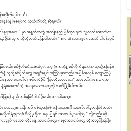
ကြားလိုက်ရပါတယ်။
်းနဲ့ ဖြစ်ရပ်က ကွက်တိပဲလို့ ဆိုရမယ်။
– ငါးခူရအရေး ” မှာ အရှက်တကွဲ အကျိုးနည်းဖြစ်သွားရတဲ့ သူ့လက်အောက်က
စဉ်မို့ပဲ။ သူက ဘိုလိုလည်းပြောပါတယ်။ “ moral courage ရအောင် ငါပြန်လုပ်
တာဖြစ်တယ်။ စစ်ဗိုလ်စစ်သားထဲမှာတော့ (ဗကပ)နဲ့ စစ်တိုက်ရတာက သူတို့အကြား
်နဲ့ သူတို့စစ်ဗိုလ်တွေ အချင်းချင်းအကြားမှာလည်း အပြန်အလှန် ကျောကြပုံ
တင်နေတာ မဟုတ်ပါ။ စစ်တပ်ပိုင် “မြဝတီသတင်းစာ” အာဘော်ကနေ ၃ ရက်
 နဲ့ရဲဆေးတင်တဲ့ အရေးအသားတွေကို သတိပြုမိပါတယ်။
်ပြုတဲ့ နည်းတစ်ခုဖြစ်ပါလိမ့်မယ်။ ထားပါတော့။
်း မလာဘူး။ အနီးကပ် စစ်ကူအဖြစ် ဇနီးမယားကို အဖော်ခေါ်ခဲ့တာဖြစ်တယ်။
ိုက်ရဲရမှာလဲ၊ ဒီလိုမှ ဒို့က နေမပြရင် အားငယ်မှာပေါ့ကွ ” လို့လည်း ဆို
 ကာချုပ်ကတော်၊ တိုင်းမှူးကတော်တွေ၊ ရဲချုပ်ကတော်တွေ လိုက်လုပ်ကြပါ့မ