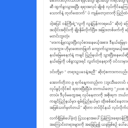
စော်ကားလိုက်သလဲ။ ရခိုင်တွေ၊ ချင်းတွေ၊ ကရင်တွေ၊ ရှမ
ဆီ ထွက်ခွာသွားရပြီး ရရာအလုပ် မျိုးစုံ လုပ်ကိုင်န
သောက်နဲ့ တုတ်ထောက်” ပဲ ကျန်တော့တာကို ပြည်ထဲရေ
ဒါ့အပြင် ဝန်ကြီးရဲ့“လူကို လူနဲ့ပြန်ကာရမယ်” ဆိုတဲ
အသိုင်းအဝိုင်းကို ချိုးနှိမ်လိုက်ပြီး။ အခြားတစ်ဖက
မတင်းဘူးတဲ့။
“ဖားကန့်မှာသွားပြီးလုပ်စားနေမယ့်အစား ဒီနယ်မြေမှ
လားကွာ။ ဟိုမှာခဏတဖြုတ် ကျောက်သွားတူးမယ့်အစား ဒ
နယ်မြေမနေဘဲနဲ့ ကချင် ပြည်နယ်ကို သွားပြီးနေမယ်ဆိုရင်
နယ်မြေကို ပစ်ခွာသွားရင် လွတ်တဲ့နေရာကို ဝင်လာမှာကွ
ဒင်းတို့မှာ “ တရားဥပဒေနဲ့အညီ” ဆိုတဲ့စကားကလည်း ပ
အောက်တိုဘာ ၉ ရက်နေ့ကတည်းက (ဘူးသီးတောင်၊ မ
လုပ်ခွင့်လိုင်စင် ရထားပြီးပြီပဲ။ တကယ်တော့ “၂၀၀၈ အ
တာပဲ။ ဒီပုဒ်မတွေအရ လုပ်နေတာကို အစိုးရက ဘယ်လိ
ကချင်ပြည်နယ်မှာ၊ ရှမ်းပြည်နယ်မှာ ထိုးစစ်ဆင်နေတာ
အဖြစ်သတ်မှတ်တယ်” ဆိုတာ တပ်ပိုင်နယ် လုပ်လိုက်
လက်ရှိဖြစ်ပေါ်ခဲ့တဲ့ ပြဿနာအပေါ် ပြန်ကြားရေးဝန်ကြီးနဲ
အကြောင်းတရားများကို အခြေပြု၍ ယခုဖြစ်စဉ် ပေါ်ပေ