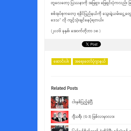
တူလေတော့ ပြဿနာကို အဖြရှာ၊ ဖြေရှင်းပုံကလည်း 
စစ်အုပ်စုကတော့ ရခိုင်ပြည်နယ်ကို သွေးနဲ့ယမ်းငွေ
ဒေသ” လို ကျင့်သုံးချင်နေပုံရတယ်။
(၂၀၁၆ ခုနှစ်၊ အောက်တိုဘာ ၁၈ )
ဆောင်းပါး
အရေးတော်ပုံဂျာနယ်
Related Posts
ငါးနှစ်ပြည့်ခဲ့ပြီ
ဂျီသရီး (G-3) ဖြစ်လာမှာလား