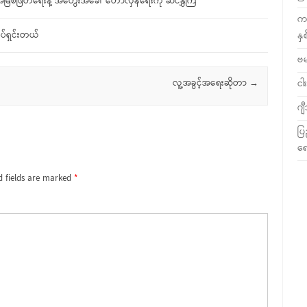
စ် အမြစ်ဖြတ်ရေးနဲ့ အတွေးအခေါ် တော်လှန်ရေးကို ဆင်နွှဲကြ
ကလ
နှ
ိပ်ရှင်းတယ်
ဗ
ငါး
လူ့အခွင့်အရေးဆိုတာ
→
ဂျ
ပြ
ရေ
d fields are marked
*