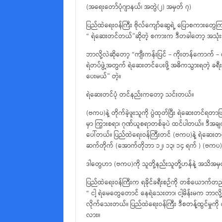
(အရေးတော်ပုံဂျာနယ်၊ အတွဲ(၂) အမှတ် ၇)
ပြည်ထဲရေးဝန်ကြီး ဗိုလ်ကျော်ဆွေရဲ့ ပြောစကားတွေ
“ ရဲဆေးတင်တယ်”ဆိုတဲ့ စကားက ဒီတခါတော့ အသုံးအနှုန
ဘာလို့လဲဆိုတော့ “ကျီးကန်းပြင် – ကိုးတန်ကောက် 
ရဲတပ်ဖွဲ့အတွက် ရဲဆေးတင်ပေးဖို့ အဓိကသွားရတဲ့ ခရီး
ပေးမယ်” တဲ့။
ရဲဆေးတင်ပုံ တင်နည်းကတော့ သင်းတယ်။
(ဗကပ)နဲ့ တိုက်ခဲ့ဖူးသူကို ပွဲထုတ်ပြီး ရဲဆေးတင်ရ
မှာ ကြွားစရာ၊ ဂုဏ်ယူစရာတစ်ခုပဲ ထင်ပါတယ်။ ဒီအချက
ပေါ်တယ်။ ပြည်ထဲရေးဝန်ကြီးတင် (ဗကပ)နဲ့ ရဲဆေး
ဆက်တိုက် (အောက်တိုဘာ ၁၂၊ ၁၃၊ ၁၄ ရက် ) (ဗကပ)
ဒါတွေဟာ (ဗကပ)ကို သူတို့နည်းသူတို့ဟန်နဲ့ အသိအမှတ
ပြည်ထဲရေးဝန်ကြီးက ရခိုင်ခရီးစဉ်ကို တစ်ယောက်တည
“ ငါ့ ရဲမေတွေတောင် နေရဲသေးတာ၊ ငါ့မိန်းမက ဘာလို့မလ
လိုက်သေးတယ်။ ပြည်ထဲရေးဝန်ကြီး ဒီစတန့်ထွင်မှုကို
လား။