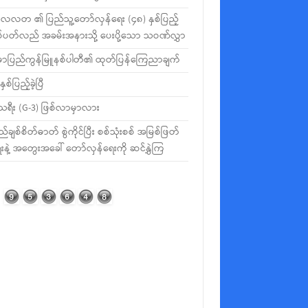
လတ ၏ ပြည်သူ့တော်လှန်ရေး (၄၈) နှစ်ပြည့်
စ်ပတ်လည် အခမ်းအနားသို့ ပေးပို့သော သဝဏ်လွှာ
မာပြည်ကွန်မြူနစ်ပါတီ၏ ထုတ်ပြန်ကြေညာချက်
နှစ်ပြည့်ခဲ့ပြီ
ီသရီး (G-3) ဖြစ်လာမှာလား
ည်ချစ်စိတ်ဓာတ် စွဲကိုင်ပြီး စစ်သုံးစစ် အမြစ်ဖြတ်
းနဲ့ အတွေးအခေါ် တော်လှန်ရေးကို ဆင်နွှဲကြ