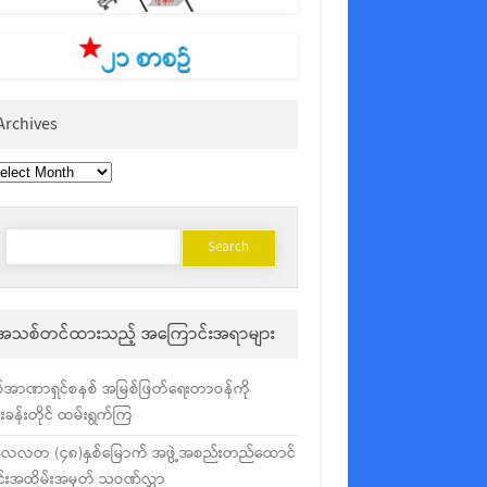
Archives
chives
Search
for:
အသစ်တင်ထားသည့် အကြောင်းအရာများ
်အာဏာရှင်စနစ် အမြစ်ဖြတ်ရေးတာဝန်ကို
ံးခန်းတိုင် ထမ်းရွက်ကြ
လလတ (၄၈)နှစ်မြောက် အဖွဲ့အစည်းတည်ထောင်
င်းအထိမ်းအမှတ် သဝဏ်လွှာ