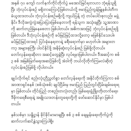
အနှစ် ၇၀ ကျော် လက်နက်ကိုင်တိုက်ပွဲ မအောင်မြင်ရတာဟာ ဘုံရန်သူရှိ
ပြီး ဘုံလုပ်ငန်းစဉ် မရှိတာကြောင့်ဖြစ်တယ်လို့ ဗမာပြည်ကွန်မြူနစ်ပါတီက
ခံယူထားတယ်။ ဘုံလုပ်ငန်းစဉ်မရှိလို့ ကျယ်ပြန့် တဲ့ တပ်ပေါင်းစုလည်း မဖွဲ့
နိုင်။ ဒီလိုအကွဲကွဲအပြားပြားဖြစ်နေတာကို ရန်သူက အသုံးချပြီး သူ့အာဏာ
ကို ဆက်တည်မြဲနေစေတာ ဖြစ်ပါတယ်။ အဓိကအားဖြင့် ဘုံလုပ်ငန်းစဉ်ရဖို့
ဖြစ်တယ်။ ဒီဘုံလုပ်ငန်းစဉ်ကို ခပ်မြင့်မြင့်ထားလို့တော့ မဖြစ်နိုင်သေးပါ။
ခပ်မြင့်မြင့်ထားရင် ငြင်းခုံနေရတာနဲ့ ခရီးရောက်မှာ မဟုတ်ပါ။ အများတ
ကာ့ အများစုကြီး ပါဝင်နိုင်ဖို့ အနိမ့်ဆုံးလုပ်ငန်းစဉ် ဖြစ်ဖို့လိုတယ်။
တော်လှန်ရေးဆိုတာ အဆင့်တွေခွဲပြီး လုပ်ရမှာဖြစ်ပါတယ်။ ဒီအဆင့်က စစ်
၃ စစ် အမြစ်ဖြတ်ရေးအဆင့်ဖြစ်လို့ အဲဒါကို ဘယ်လိုတိုက်ကြမလဲဆိုတဲ့
လုပ်ငန်းစဉ်ဖြစ်ဖို့ လိုပါတယ်။
ချုပ်လိုက်ရင် စည်းလုံးညီညွတ်စွာ တော်လှန်ရေးကို အနိုင်တိုက်ကြကာ စစ်
အာဏာရှင်စနစ် (စစ်သုံးစစ်) ချုပ်ငြိမ်းမှ ဗမာပြည် ပြည်တွင်းငြိမ်းချမ်းရေးရ
မှာ ဖြစ်တယ်။ တိုင်းပြည် တစည်းတလုံးတည်း ဖြစ်ရေး၊ဖွံ့ဖြိုးတိုးတက်ရေး၊
ဒီမိုကရေစီရေးနဲ့ အမျိုးသားတန်းတူရေးတို့ကို ဖော်ဆောင်နိုင်မှာ ဖြစ်ပါ
တယ်။
နှစ်သစ်မှာ သန္နိဋ္ဌာန် ခိုင်ခိုင်မာမာချပြီး စစ် ၃ စစ် ချေမှုန်းရေးတိုက်ပွဲကို
ဆက်လက်ဆင်နွှဲသွားကြပါစို့။