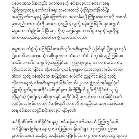
စစ်ရေးအကျပ်အတည်း ရောက်နေတဲ့ စစ်အုပ်စုဟာ စစ်ရေးအရ
ပြည်သူလူထုနဲ့ တော်လှန်ရေး သမားတွေကို ဗုံးကြဲသတ်ဖြတ်ပြီး
အကြောက်တရားနဲ့ ခြိမ်းခြောက်ကာ အသာစီးရဖို့ ကြိုးစားနေသလို တဖက်
မှာလည်း တကယ့်ကို မသမာတဲ့နည်းနဲ့ သူတို့အစိုးရဖြစ်နိုင်ရေးအတွက်
ရွေးကောက်ပွဲဖြစ်ရင် ပြီးရောဆိုတဲ့ အပြရွေးကောက်ပွဲတခုကို သူတို့ရဲ့
အကျပ်အတည်းထွက်ပေါက်ရဖို့ လုပ်လာပါတယ်။
ရွေးကောက်ပွဲကို မဖြစ်ဖြစ်အောင်လုပ်၊ အစိုးရတရပ် ဖွဲ့နိုင်ရင် ပြီးရော လုပ်
ပြီး၊ ပေါ်လာတော့မယ့် အစိုးရဟာ ဘယ်လောက်ပဲ သိက္ခာမဲ့သည် ဖြစ်စေ၊
ဘယ်လောက်ပဲ အရှက်မဲ့သည်ဖြစ်စေ ၊ ပြည်သူလူထု က ဘယ်လောက်မ
လိုလားသည် ဖြစ်စေ မဖြစ်ညစ်ကျယ်နဲ့ မုချပေါ်လာတော့မှာ ဖြစ်ပါတယ်။
ဒါဟာ သူတို့ စစ်အုပ်စုက အပြည့်အဝ ချုပ်ကိုင် ညွှန်ကြားနိုင်ဖို့ သူတို့
လိုလားနေတဲ့ စစ်အစိုးရတခုပဲ ဖြစ်ပါတယ်။ ၂၀၀၈ ဖွဲ့စည်းအုပ်ချုပ်ပုံပါ
ပြဋ္ဌာန်းချက်များအတိုင်း စစ်အုပ်စုက စိတ်ကြိုက်ချုပ်ကိုင်နိုင်တဲ့ သူတို့
လိုချင်တဲ့ ပုံစံမျိုးနဲ့ အစိုးရတရပ် မရနိုင်ခဲ့လို့ ခုတခါအာဏာသိမ်းပြီး ထပ်
လုပ်ခဲ့တာ ဖြစ်ပါတယ်။ ဒီအစိုးရကို ဘယ်လို နာမည်ပဲပေးပေး အနှစ်သာရ
အရ စစ်အာဏာရှင်အစိုးရတခုပဲ ဖြစ်မှာပါ။
အင်ဒိုပစိဖိတ်ပထဝီနိုင်ငံရေးမှာ စစ်အစိုးရလက်အောက် ပြည်တွင်းစစ်
နက်ရှိုင်းစွာ ဖြစ်ပွားနေတဲ့ ဗမာပြည်ဟာ ရိုဟင်ဂျာ၊ ကျားဖြန့်၊ မြေရှား၊
မူးယစ်ဆေးဝါး စသဖြင့် အကြောင်းပြပြီး ပြင်ပက စွက်ဖက်စရာတွေ များလှ