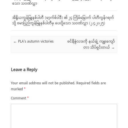
သော သဝဏ်လွှာ
အိန္ဒိယကွန်မြူနစ်ပါတီ (မာ့က်စ်ဝါဒီ) ၏ ၂၄ ကြိမ်မြောက် ပါတီကွန်ဂရက်
သို့ ဗမာပြည်ကွန်မြူနစ်ပါတီမှ ပေးပို့သော သဝဏ်လွှာ (၂.၄.၂၀၂၅)
Post navigation
←
PLA’s autumn victories
ဗင်နီဇွဲလားကို နယ်ချဲ့ ကျူးကျော်
တာ သိပ်ရှင်းတယ်
→
Leave a Reply
Your email address will not be published.
Required fields are
marked
*
Comment
*