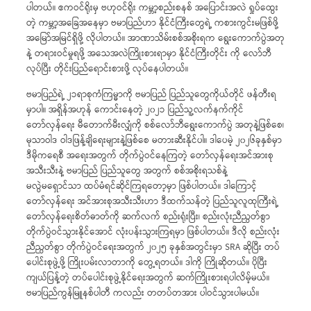
ပါတယ်။ ဧကဝင်ရိုးမှ ဗဟုဝင်ရိုး ကမ္ဘာ့စည်းစနစ် အပြောင်းအလဲ ရှုပ်ထွေး
တဲ့ ကမ္ဘာ့အခြေအနေမှာ ဗမာပြည်ဟာ နိုင်ငံကြီးတွေရဲ့ ကစားကွင်းမဖြစ်ဖို့
အမြော်အမြင်ရှိဖို့ လိုပါတယ်။ အာဏာသိမ်းစစ်အစိုးရက ရွေးကောက်ပွဲအတု
နဲ့ တရားဝင်မှုရဖို့ အသေအလဲကြိုးစားရာမှာ နိုင်ငံကြီးတိုင်း ကို လော်ဘီ
လုပ်ပြီး တိုင်းပြည်ရောင်းစားဖို့ လုပ်နေပါတယ်။
ဗမာပြည်ရဲ့ ၂၁ရာစုကံကြမ္မာကို ဗမာပြည် ပြည်သူတွေကိုယ်တိုင် ဖန်တီးရ
မှာပါ။ အရှိန်အဟုန် ကောင်းနေတဲ့ ၂၀၂၁ ပြည်သူ့လက်နက်ကိုင်
တော်လှန်ရေး မီတောက်မီးလျှံကို စစ်လော်ဘီရွေးကောက်ပွဲ အတုနဲ့ဖြစ်စေ၊
မုသာဝါဒ ဝါဒဖြန့်ချိရေးများနဲ့ဖြစ်စေ မတားဆီးနိုင်ပါ။ ဒါပေမဲ့ ၂၀၂၆ခုနှစ်မှာ
ဒီမိုကရေစီ အရေးအတွက် တိုက်ပွဲဝင်နေကြတဲ့ တော်လှန်ရေးအင်အားစု
အသီးသီးနဲ့ ဗမာပြည် ပြည်သူတွေ အတွက် စစ်အစိုးရသစ်နဲ့
မလွဲမရှောင်သာ ထပ်မံရင်ဆိုင်ကြရတော့မှာ ဖြစ်ပါတယ်။ ဒါကြောင့်
တော်လှန်ရေး အင်အားစုအသီးသီးဟာ ဒီထက်သန်တဲ့ ပြည်သူလူထုကြီးရဲ့
တော်လှန်ရေးစိတ်ဓာတ်ကို ဆက်လက် စည်းရုံးပြီး၊ စည်းလုံးညီညွတ်စွာ
တိုက်ပွဲဝင်သွားနိုင်အောင် လုံးပန်းသွားကြရမှာ ဖြစ်ပါတယ်။ ဒီလို စည်းလုံး
ညီညွတ်စွာ တိုက်ပွဲဝင်ရေးအတွက် ၂၀၂၅ ခုနှစ်အတွင်းမှာ SRA ဆိုပြီး တပ်
ပေါင်းစုဖွဲ့ဖို့ ကြိုးပမ်းလာတာကို တွေ့ရတယ်။ ဒါကို ကြိုဆိုတယ်။ ပိုပြီး
ကျယ်ပြန့်တဲ့ တပ်ပေါင်းစုဖွဲ့နိုင်ရေးအတွက် ဆက်ကြိုးစားရပါလိမ့်မယ်။
ဗမာပြည်ကွန်မြူနစ်ပါတီ ကလည်း တတပ်တအား ပါဝင်သွားပါမယ်။