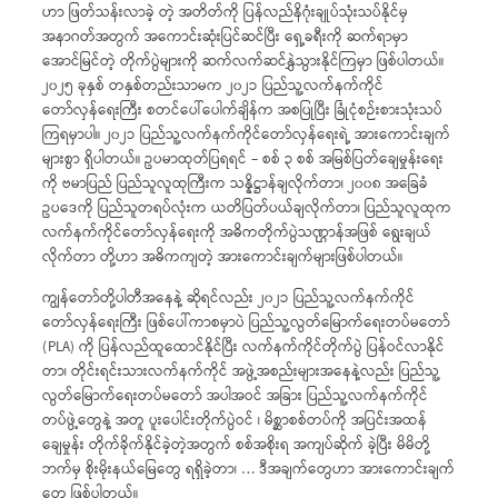
ဟာ ဖြတ်သန်းလာခဲ့ တဲ့ အတိတ်ကို ပြန်လည်နိဂုံးချုပ်သုံးသပ်နိုင်မှ
အနာဂတ်အတွက် အကောင်းဆုံးပြင်ဆင်ပြီး ရှေ့ခရီးကို ဆက်ရာမှာ
အောင်မြင်တဲ့ တိုက်ပွဲများကို ဆက်လက်ဆင်နွှဲသွားနိုင်ကြမှာ ဖြစ်ပါတယ်။
၂၀၂၅ ခုနှစ် တနှစ်တည်းသာမက ၂၀၂၁ ပြည်သူ့လက်နက်ကိုင်
တော်လှန်ရေးကြီး စတင်ပေါ်ပေါက်ချိန်က အစပြုပြီး ခြုံငုံစဉ်းစားသုံးသပ်
ကြရမှာပါ။ ၂၀၂၁ ပြည်သူ့လက်နက်ကိုင်တော်လှန်ရေးရဲ့ အားကောင်းချက်
များစွာ ရှိပါတယ်။ ဥပမာထုတ်ပြရရင် – စစ် ၃ စစ် အမြစ်ပြတ်ချေမှုန်းရေး
ကို ဗမာပြည် ပြည်သူလူထုကြီးက သန္နိဋ္ဌာန်ချလိုက်တာ၊ ၂၀၀၈ အခြေခံ
ဥပဒေကို ပြည်သူတရပ်လုံးက ယတိပြတ်ပယ်ချလိုက်တာ၊ ပြည်သူလူထုက
လက်နက်ကိုင်တော်လှန်ရေးကို အဓိကတိုက်ပွဲသဏ္ဌာန်အဖြစ် ရွေးချယ်
လိုက်တာ တို့ဟာ အဓိကကျတဲ့ အားကောင်းချက်များဖြစ်ပါတယ်။
ကျွန်တော်တို့ပါတီအနေနဲ့ ဆိုရင်လည်း ၂၀၂၁ ပြည်သူ့လက်နက်ကိုင်
တော်လှန်ရေးကြီး ဖြစ်ပေါ်ကာစမှာပဲ ပြည်သူ့လွတ်မြောက်ရေးတပ်မတော်
(PLA) ကို ပြန်လည်ထူထောင်နိုင်ပြီး လက်နက်ကိုင်တိုက်ပွဲ ပြန်ဝင်လာနိုင်
တာ၊ တိုင်းရင်းသားလက်နက်ကိုင် အဖွဲ့အစည်းများအနေနဲ့လည်း ပြည်သူ့
လွတ်မြောက်ရေးတပ်မတော် အပါအဝင် အခြား ပြည်သူ့လက်နက်ကိုင်
တပ်ဖွဲ့တွေနဲ့ အတူ ပူးပေါင်းတိုက်ပွဲဝင် ၊ မိစ္ဆာစစ်တပ်ကို အပြင်းအထန်
ချေမှုန်း တိုက်ခိုက်နိုင်ခဲ့တဲ့အတွက် စစ်အစိုးရ အကျပ်ဆိုက် ခဲ့ပြီး မိမိတို့
ဘက်မှ စိုးမိုးနယ်မြေတွေ ရရှိခဲ့တာ၊ … ဒီအချက်တွေဟာ အားကောင်းချက်
တွေ ဖြစ်ပါတယ်။