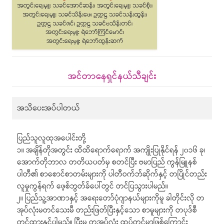
အင်တာနေရှင်နယ်သီချင်း
အသိပေးအပ်ပါတယ်
ပြည်သူလူထုအပေါင်းတို့
၁။ အချိန်တိုအတွင်း ထိထိရောက်ရောက် အကျိုးပြုနိုင်ရန် ၂၀၁၆ ခု၊
အောက်တိုဘာလ တတိယပတ်မှ စတင်ပြီး ဗမာပြည် ကွန်မြူနစ်
ပါတီ၏ စာစောင်စာတမ်းများကို ပါတီဝက်ဘ်ဆိုက်နှင့် တပြိုင်တည်း
လူမှုကွန်ရက် ဖေ့စ်ဘွတ်ခ်ပေါ်တွင် တင်ပြသွားပါမည်။
၂။ ပြည်သူ့အာဏာနှင့် အရေးတော်ပုံဂျာနယ်များကိုမူ ခါတိုင်းလို တ
အုပ်လုံးမတင်သေးမီ တည်းဖြတ်ပြီးနှင့်သော စာမူများကို တပုဒ်စီ
တင်ထားနှင့်ပါမည်။ ပြီးမှ တအုပ်လုံး ထပ်တင်မှာဖြစ်ကြောင်း