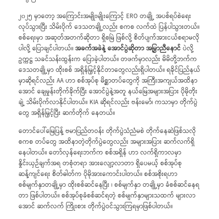
၂၀၂၅ မှာတော့ အကြောင်းအမျိုးမျိုးကြောင့် ERO တချို့ အပစ်ရပ်စဲရေး
လုပ်သွားပြီး သိမ်းပိုက် ဒေသတချို့လည်း စကစ လက်ထဲ ပြန်ပါသွားတယ်။
စစ်ရေးမှာ အဆုတ်အတက်ဆိုတာ ရှိစမြဲ ဖြစ်လို့ စိတ်ပျက်အားငယ်စရာမလို
ပါလို့ ပြောချင်ပါတယ်။
အခက်အခဲနဲ့ အောင်ပွဲဆိုတာ အမြွှာညီနောင်
ပဲလို့
ဥက္ကဋ္ဌ သခင်သန်းထွန်းက ပြောခဲ့ပါတယ်။ တဖက်မှာလည်း မိမိတို့ဘက်က
ဒေသတချို့မှာ ထိုးစစ် အရှိန်မြှင့်နိုင်တာတွေလည်းရှိပါတယ်။ ရခိုင်ပြည်နယ်
မှာဆိုရင်လည်း AA ဟာ စစ်အုပ်စု မိစ္ဆာတပ်တွေကို အကြီးအကျယ်အထိနာ
အောင် ချေမှုန်းတိုက်ခိုက်ပြီး အောင်ပွဲနဲ့အတူ နယ်မြေအများအပြား ပိုမိုတိုး
ချဲ့ သိမ်းပိုက်လာနိုင်ပါတယ်။ KIA ဆိုရင်လည်း ဗန်းမော်၊ ကသာမှာ တိုက်ပွဲ
တွေ အရှိန်မြှင့်ပြီး ဆက်တိုက် နေတယ်။
တောင်ပေါ်မြေပြန့် ဗမာပြည်တဝန်း တိုက်ပွဲသံညံမစဲ တိုက်နေဆဲဖြစ်သလို
စကစ တပ်တွေ အထိနာတဲ့တိုက်ပွဲတွေလည်း အများအပြား ဆက်လက်ရှိ
နေပါတယ်။ တော်လှန်ရေးဘက်က စစ်အရှိန် ဟာ လက်ရှိကာလမှာ
နှိုင်းယှဉ်ချက်အရ တစုံတရာ အားလျော့လာတာ ရှိပေမယ့် စစ်အုပ်စု
ဆန့်ကျင်ရေး စိတ်ဓါတ်က ပိုမိုအားကောင်းပါတယ်။ စစ်အစိုးရဟာ
စစ်မျက်နှာတချို့မှာ ထိုးစစ်ဆင်နေပြီး ၊ စစ်မျက်နှာ တချို့မှာ ခံစစ်ဆင်နေရ
တာ ဖြစ်ပါတယ်။ စစ်အုပ်စုခံစစ်ဆင်ရတဲ့ စစ်မျက်နှာများသထက် များလာ
အောင် ဆက်လက် ကြိုးစား တိုက်ပွဲဝင်သွားကြရမှာဖြစ်ပါတယ်။