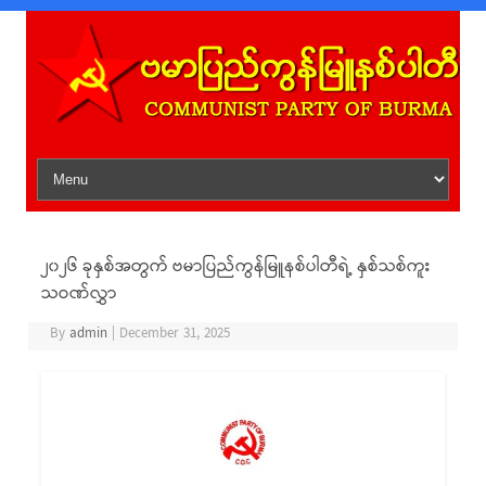
Skip to content
၂၀၂၆ ခုနှစ်အတွက် ဗမာပြည်ကွန်မြူနစ်ပါတီရဲ့ နှစ်သစ်ကူး
သဝဏ်လွှာ
By
admin
|
December 31, 2025