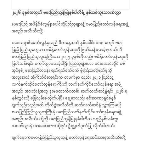
၂၀၂၆ ခုနှစ်အတွက် ဗမာပြည်ကွန်မြူနစ်ပါတီရဲ့ နှစ်သစ်ကူးသဝဏ်လွှာ
(ဗမာပြည် အဖိနှိပ်ခံလူမျိုးပေါင်းစုံပြည်သူများနဲ့ ဗမာပြည်တော်လှန်ရေးအဖွဲ့
အစည်းအသီးသီးသို့)
ပဒေသရာဇ်ခေတ်လွန်မှသည် ဒီကနေ့အထိ နှစ်ပေါင်း ၁၀၀ ကျော် ဗမာ
ပြည် ပြည်သူတွေဟာ စစ်နဲ့တော်လှန်ရေးကို ဖြတ်သန်းလာခဲ့ရတယ်။ ဒီ
ဗမာပြည် ပြည်သူလူထုကြီးဟာ ၂၀၂၅ ခုနှစ်ကိုလည်း စစ်နဲ့တော်လှန်ရေးကို
ဖြတ်သန်းရင်း ကျော်လွှားလာခဲ့ပါပြီ။ ပြည်သူများဟာ မင်းအောင်လှိုင် စစ်
အုပ်စုရဲ့ ဗမာပြည်တဝန်း ရက်ရက်စက်စက် ဗုံးကြဲသတ်ဖြတ်မှုကို
အလူးအလဲ အံကြိတ်ခံစားရင်းက တဖက်မှာ လည်း ၂၀၂၁ ပြည်သူ့
လက်နက်ကိုင်တော်လှန်ရေးကြီးကို လက်နက်ကိုင်တော်လှန်ရေး အဖွဲ့
အစည်း အားလုံးနဲ့အတူ ဒူးမထောက်စတမ်း ဆက်လက်ဆင်နွှဲရင်း ၂၀၂၆ ခု
နှစ်တွင်းသို့ ခြေလှမ်းချလိုက်ပါပြီ။ ရှေ့မှာလည်း စစ်အာဏာရှင်စနစ်
ပျက်သုဉ်းသည်အထိ တိုက်ပွဲအလီလီကို ဆက်လက်ဆင်နွှဲ သွားကြမယ့်
ဗမာပြည်ပြည်သူလူထုကြီးနဲ့ ဗမာပြည်လက်နက်ကိုင်တော်လှန်ရေးအဖွဲ့
အစည်းအသီးသီး တို့ကို ဗမာပြည်ကွန်မြူနစ်ပါတီက သည်နှစ်သစ်ကူး
သဝဏ်လွှာနဲ့ အားပေးစကားဆိုရင်း ဦးညွှတ်ဂုဏ်ပြု လိုက်ပါတယ်။
မျက်မှောက်ဗမာပြည်ပြည်သူလူထုနဲ့ တော်လှန်ရေးအင်အားစုအသီးသီးတို့