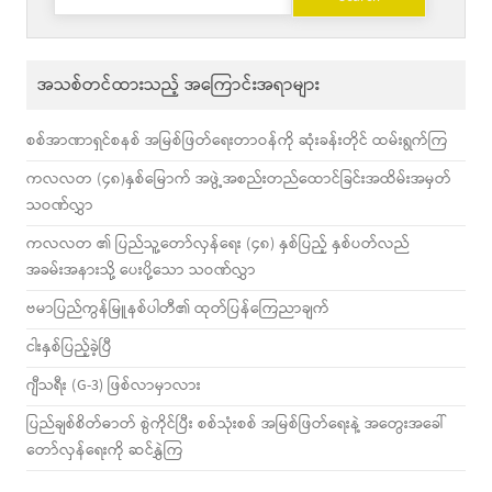
for:
အသစ်တင်ထားသည့် အကြောင်းအရာများ
စစ်အာဏာရှင်စနစ် အမြစ်ဖြတ်ရေးတာဝန်ကို ဆုံးခန်းတိုင် ထမ်းရွက်ကြ
ကလလတ (၄၈)နှစ်မြောက် အဖွဲ့အစည်းတည်ထောင်ခြင်းအထိမ်းအမှတ်
သဝဏ်လွှာ
ကလလတ ၏ ပြည်သူ့တော်လှန်ရေး (၄၈) နှစ်ပြည့် နှစ်ပတ်လည်
အခမ်းအနားသို့ ပေးပို့သော သဝဏ်လွှာ
ဗမာပြည်ကွန်မြူနစ်ပါတီ၏ ထုတ်ပြန်ကြေညာချက်
ငါးနှစ်ပြည့်ခဲ့ပြီ
ဂျီသရီး (G-3) ဖြစ်လာမှာလား
ပြည်ချစ်စိတ်ဓာတ် စွဲကိုင်ပြီး စစ်သုံးစစ် အမြစ်ဖြတ်ရေးနဲ့ အတွေးအခေါ်
တော်လှန်ရေးကို ဆင်နွှဲကြ