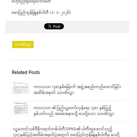
ဗဟိုစည်းရုံးရေးကော်မတီ
ဗမာပြည်ကွန်မြူနစ်ပါတီ (၁- ၁- ၂၀၂၆)
သဝဏ်လွှာ
Related Posts
ကလလတ (၄၈)နှစ်မြောက် အဖွဲ့အစည်းတည်ထောင်ခြင်း
အထိမ်းအမှတ် သဝဏ်လွှာ
ကလလတ ၏ ပြည်သူ့တော်လှန်ရေး (၄၈) နှစ်ပြည့်
နှစ်ပတ်လည် အခမ်းအနားသို့ ပေးပို့သော သဝဏ်လွှာ
လူ့ဘောင်သစ်ဒီမိုကရက်တစ်ပါတီ(DPNS)၏ ပါတီထူထောင်သည့်
(၃၇)နှစ်ပြည့်အထိမ်းအမှတ်ပွဲအတွက် ဗမာပြည်ကွန်မြူနစ်ပါတီမှ ပေးပို့