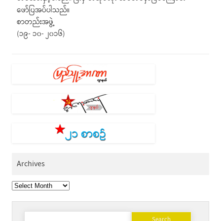
ဖော်ပြအပ်ပါသည်။
စာတည်းအဖွဲ့
(၁၉- ၁၀- ၂၀၁၆)
Archives
Archives
Search