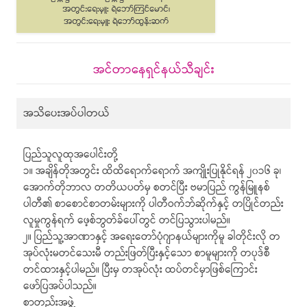
အင်တာနေရှင်နယ်သီချင်း
အသိပေးအပ်ပါတယ်
ပြည်သူလူထုအပေါင်းတို့
၁။ အချိန်တိုအတွင်း ထိထိရောက်ရောက် အကျိုးပြုနိုင်ရန် ၂၀၁၆ ခု၊
အောက်တိုဘာလ တတိယပတ်မှ စတင်ပြီး ဗမာပြည် ကွန်မြူနစ်
ပါတီ၏ စာစောင်စာတမ်းများကို ပါတီဝက်ဘ်ဆိုက်နှင့် တပြိုင်တည်း
လူမှုကွန်ရက် ဖေ့စ်ဘွတ်ခ်ပေါ်တွင် တင်ပြသွားပါမည်။
၂။ ပြည်သူ့အာဏာနှင့် အရေးတော်ပုံဂျာနယ်များကိုမူ ခါတိုင်းလို တ
အုပ်လုံးမတင်သေးမီ တည်းဖြတ်ပြီးနှင့်သော စာမူများကို တပုဒ်စီ
တင်ထားနှင့်ပါမည်။ ပြီးမှ တအုပ်လုံး ထပ်တင်မှာဖြစ်ကြောင်း
ဖော်ပြအပ်ပါသည်။
စာတည်းအဖွဲ့