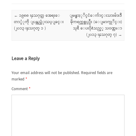
Post navigation
←
၁၉၈၈ ၾသဂုတ္လ အေရးေ
ျမန္မာႏုိင္ငံေက်ာင္းသားမ်ားဒီ
တာ္ပံုကို ျပန္လည္သံုးသပ္ျခင္း
မိုကရက္တစ္တပ္ဦး (ေျမာက္ပုိင္း)
(၂၀၁၃ ၾသဂုတ္ ၁ )
သု႔ိ ေပးပို႔သည့္ သဝဏ္လႊာ
(၂၀၁၃ ၾသဂုတ္ ၇)
→
Leave a Reply
Your email address will not be published.
Required fields are
marked
*
Comment
*