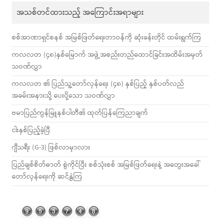
အသစ်တင်ထားသည့် အကြောင်းအရာများ
စစ်အာဏာရှင်စနစ် အမြစ်ဖြတ်ရေးတာဝန်ကို ဆုံးခန်းတိုင် ထမ်းရွက်ကြ
ကလလတ (၄၈)နှစ်မြောက် အဖွဲ့အစည်းတည်ထောင်ခြင်းအထိမ်းအမှတ်
သဝဏ်လွှာ
ကလလတ ၏ ပြည်သူ့တော်လှန်ရေး (၄၈) နှစ်ပြည့် နှစ်ပတ်လည်
အခမ်းအနားသို့ ပေးပို့သော သဝဏ်လွှာ
ဗမာပြည်ကွန်မြူနစ်ပါတီ၏ ထုတ်ပြန်ကြေညာချက်
ငါးနှစ်ပြည့်ခဲ့ပြီ
ဂျီသရီး (G-3) ဖြစ်လာမှာလား
ပြည်ချစ်စိတ်ဓာတ် စွဲကိုင်ပြီး စစ်သုံးစစ် အမြစ်ဖြတ်ရေးနဲ့ အတွေးအခေါ်
တော်လှန်ရေးကို ဆင်နွှဲကြ