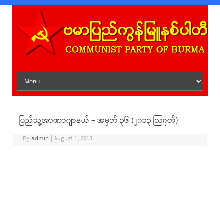
Skip to content
ပြည်သူ့အာဏာဂျာနယ် – အမှတ် ၃၆ (၂၀၁၃ သြဂုတ်)
By
admin
|
August 1, 2013