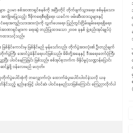
 ဥပမာ စစ်အာဏာရှင်စနစ်ကို အပြီးတိုင် တိုက်ဖျက်သွားရေး၊ စစ်မှန်သော၊
ကျိုးမပြုသည့်) ဒီမိုကရေစီရရှိရေး၊ ယခင်က ဖမ်းဆီးထားသူများနှင့်
ေးအကျဉ်းသားအားလုံးကို လွှတ်ပေးရေး၊ ပြည်တွင်းငြိမ်းချမ်းရေးရရှိရေး၊
အာဏာရှင်များက ရေးဆွဲ တည်ပြုထားသော ၂ဝဝ၈ ခုနှစ် ဖွဲ့စည်းအုပ်ချုပ်ပုံ
ဓိကထားသင့်သည်။
နိုင်ကောင်းမှ ဖြစ်နိုင်မည် မှန်သော်လည်း တိုက်ပွဲအားလုံး၏ ဦးတည်ချက်
ွဲကြီး အောင်ပွဲခံနိုင်ရေးပင်ဖြစ်သည်။ မိမိတို့အနေနှင့် ဒီအရေးတော်ပုံကြီး
ာ့ပြီး ပါဝင်နေကြခြင်း ဖြစ်သည်။ စစ်အုပ်စုဘက်က ဖိနှိပ်မှုပုံသဏ္ဌာန်ပြောင်း
ဲဆင်နွှဲဖို့ ဝန်လေးမည် မဟုတ်။
ဲပေါင်းစုံကို တလျှောက်လုံး ထောက်ခံပူးပေါင်းပါဝင်ခဲ့သလို ယခု
တတ်နိုင်သည့် နည်းနာဖြင့် ပါဝင်ဆဲ၊ ပါဝင်နေမည်သာဖြစ်ကြောင်း ကြေညာလိုက်ပါ