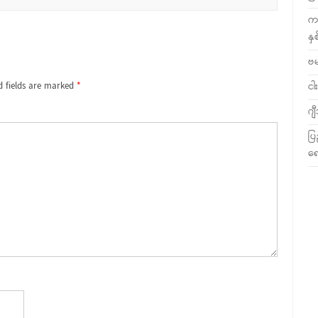
ကလ
နှ
ဗ
d fields are marked
*
ငါး
ဂျ
ပြ
ရေ