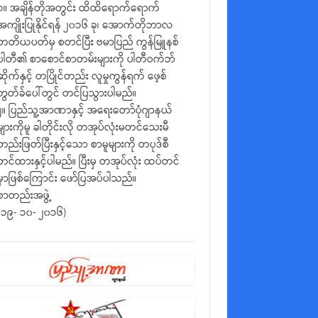
၁။ အချိန်တိုအတွင်း ထိထိရောက်ရောက်
အကျိုးပြုနိုင်ရန် ၂၀၁၆ ခု၊ အောက်တိုဘာလ
တတိယပတ်မှ စတင်ပြီး ဗမာပြည် ကွန်မြူနစ်
ပါတီ၏ စာစောင်စာတမ်းများကို ပါတီဝက်ဘ်
ဆိုက်နှင့် တပြိုင်တည်း လူမှုကွန်ရက် ဖေ့စ်
ဘွတ်ခ်ပေါ်တွင် တင်ပြသွားပါမည်။
၂။ ပြည်သူ့အာဏာနှင့် အရေးတော်ပုံဂျာနယ်
များကိုမူ ခါတိုင်းလို တအုပ်လုံးမတင်သေးမီ
တည်းဖြတ်ပြီးနှင့်သော စာမူများကို တပုဒ်စီ
တင်ထားနှင့်ပါမည်။ ပြီးမှ တအုပ်လုံး ထပ်တင်
မှာဖြစ်ကြောင်း ဖော်ပြအပ်ပါသည်။
စာတည်းအဖွဲ့
(၁၉- ၁၀- ၂၀၁၆)