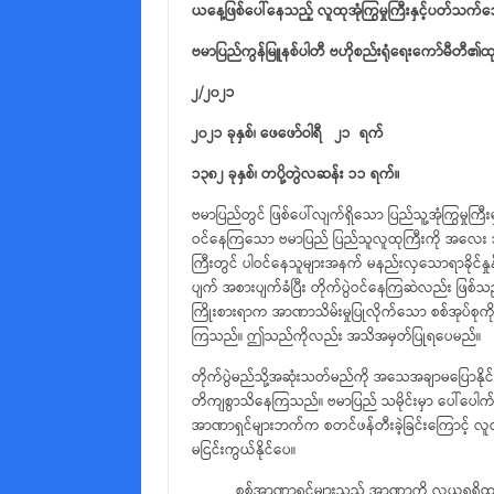
ယနေ့ဖြစ်ပေါ်နေသည့်
လူထုအုံကြွမှုကြီးနှင့်ပတ်သက်
ဗမာပြည်ကွန်မြူနစ်ပါတီ
ဗဟိုစည်းရုံရေးကော်မီတီ၏
၂/
၂၀၂၁
၂၀၂၁
ခုနှစ်၊
ဖေဖော်ဝါရီ
၂၁
ရက်
၁၃၈၂ ခုနှစ်၊ တပို့တွဲလဆန်း ၁၁ ရက်။
ဗမာပြည်တွင် ဖြစ်ပေါ်လျက်ရှိသော ပြည်သူ့အုံကြွမှုကြီ
ဝင်နေကြသော ဗမာပြည် ပြည်သူလူထုကြီးကို အလေး အ
ကြီးတွင် ပါဝင်နေသူများအနက် မနည်းလှသောရာခိုင်နှုန
ပျက် အစားပျက်ခံပြီး တိုက်ပွဲဝင်နေကြဆဲလည်း ဖြစ်သည
ကြိုးစားရာက အာဏာသိမ်းမှုပြုလိုက်သော စစ်အုပ်စုကို
ကြသည်။ ဤသည်ကိုလည်း အသိအမှတ်ပြုရပေမည်။
တိုက်ပွဲမည်သို့အဆုံးသတ်မည်ကို အသေအချာမပြောနိုင
တိကျစွာသိနေကြသည်။ ဗမာပြည် သမိုင်းမှာ ပေါ်ပေါက်ခဲ
အာဏာရှင်များဘက်က စတင်ဖန်တီးခဲ့ခြင်းကြောင့် လူထု
မငြင်းကွယ်နိုင်ပေ။
စစ်အာဏာရှင်များသည် အာဏာကို လုယူရရှိထားသူမ