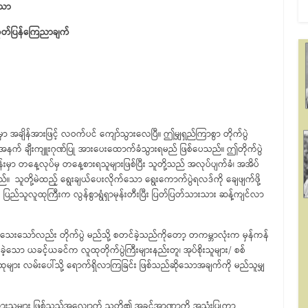
သော
ထုတ်ပြန်ကြေညာချက်
းမှာ အချိန်အားဖြင့် လဝက်ပင် ကျော်သွားလေပြီ။ ဤမျှရှည်ကြာစွာ တိုက်ပွဲ
နက် ချီးကျူးဂုဏ်ပြု အားပေးထောက်ခံသွားရမည် ဖြစ်ပေသည်။ ဤတိုက်ပွဲ
်းမှာ တနေ့လုပ်မှ တနေ့စားရသူများဖြစ်ပြီး သူတို့သည် အလုပ်ပျက်ခံ၊ အအိပ်
်။ သူတို့မဲထည့် ရွေးချယ်ပေးလိုက်သော ရွေးကောက်ပွဲရလဒ်ကို ချေဖျက်ဖို့
 ပြည်သူလူထုကြီးက လွန်စွာရွံရှာမုန်းတီးပြီး ပြတ်ပြတ်သားသား ဆန့်ကျင်လာ
်သေးသော်လည်း တိုက်ပွဲ မည်သို့ စတင်ခဲ့သည်ကိုတော့ တကမ္ဘာလုံးက မှန်ကန်
့သော ယခင့်ယခင်က လူထုတိုက်ပွဲကြီးများနည်းတူ၊ အုပ်စိုးသူများ/ စစ်
များ လမ်းပေါ်သို့ ရောက်ရှိလာကြခြင်း ဖြစ်သည်ဆိုသောအချက်ကို မည်သူမျှ
ျား ဖြစ်သည့်အလျောက် သူတို့၏ အခွင့်အာဏာကို အသုံးပြုကာ