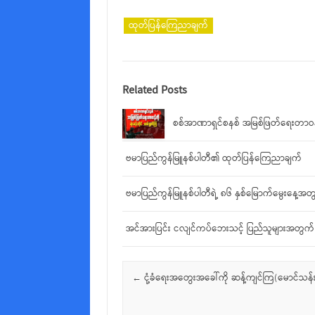
ထုတ်ပြန်ကြေညာချက်
Related Posts
စစ်အာဏာရှင်စနစ် အမြစ်ဖြတ်ရေးတာဝန်က
ဗမာပြည်ကွန်မြူနစ်ပါတီ၏ ထုတ်ပြန်ကြေညာချက်
ဗမာပြည်ကွန်မြူနစ်ပါတီရဲ့ ၈၆ နှစ်မြောက်မွေးနေ့အ
အင်အားပြင်း ငလျင်ကပ်ဘေးသင့် ပြည်သူများအတွက်
Post navigation
←
ငုံ့ခံရေးအတွေးအခေါ်ကို ဆန့်ကျင်ကြ(မောင်သန်းမ