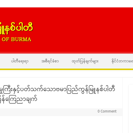
Skip to content
ပါတီရေးရာ
အစီရင်ခံစာ
ထုတ်ပြန်ချက်များ
နိုင်ငံတကာရ
မှုကြီးနှင့်ပတ်သက်သောဗမာပြည်ကွန်မြူနစ်ပါတီ
ပြန်ကြေညာချက်
0 Comment