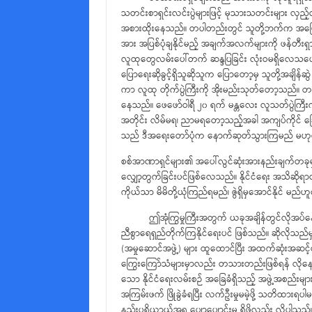
သတင်းစာရှင်းလင်းပွဲများဖြင့် မုသားသတင်းများ လှည့်
အစားထိုးနေသည်။ တပါတည်းတွင် သူတို့ဘက်က အဖြေပေး
အား အပြစ်ပုံချနိုင်မည့် အချက်အလက်များကို ဖန်တီးရှာဖ
လူထုတွေလမ်းပေါ်တက် ဆန္ဒပြခြင်း လုံးဝမရှိလေသယော
ပြောရေးဆိုခွင့်ရှိသူဆိုသူက ပြောတော့မှ သူတို့အချိန်
ကာ လူထု တိုက်ပွဲကြီးကို အိုးမည်းသုတ်တော့သည်။ 
နေသည်။ ဖေဖော်ဝါရီ ၂၀ ရက် မန္တလေး လူသတ်ပွဲကြီ
အတိုင်း လိမ်မရ၊ ညာမရတော့သည့်အခါ အကျပ်ကိုင် ခြော
သည် ဒီအရေးတော်ပုံက နောက်ဆုတ်သွားကြမည် မဟု
စစ်အာဏာရှင်များ၏ အပေါ်လွင်ဆုံးအားနည်းချက်တခုမှာ ဗ
လျှော့တွက်ခြင်းပင်ဖြစ်လေသည်။ နိုင်ငံရေး အသိဆိုရာတ
ကိုယ်သာ မိမိတို့ယုံကြည်ရမည်၊ ဇွဲရှိမှအောင်နိုင် မည
ဤအုံကြွမှုကြီးအတွက် ယခုအချိန်တွင်လိုအပ်နေသည်မှ
ညီစွာရေရှည်တိုက်ကြနိုင်ရေးပင် ဖြစ်သည်။ ဆိုလိုသည်
(အမှုဆောင်အဖွဲ့) များ ထူထောင်ပြီး အထက်ဆုံးအဆင့်တွ
ကြွေးကြော်သံများမှာလည်း တသားတည်းဖြစ်ရန် လိုနေ
သော နိုင်ငံရေးလမ်းစဉ် အခြေခံရှိသည့် အဖွဲ့အစည်းများပ
အကြမ်းဖက် ဖြိုခွဲခံရပြီး လက်ဦးမှုမမဲ့ဖို့ သတိထားရ
နည်းပရိယာယ်အရ ပျော့ပျောင်းမှု ရှိဖို့လည်း လိုပါသည်