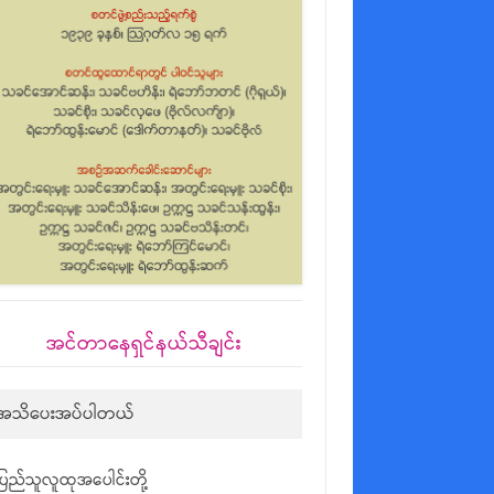
အင်တာနေရှင်နယ်သီချင်း
အသိပေးအပ်ပါတယ်
ပြည်သူလူထုအပေါင်းတို့