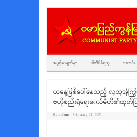
အဖွင့်စာမျက်နှာ
ပါတီစိန်ရတု
သတင်း
ယနေ့ဖြစ်ပေါ်နေသည့် လူထုအုံကြွ
ဗဟိုစည်းရုံရေးကော်မီတီ၏ထုတ်
By
admin
|
February 21, 2021