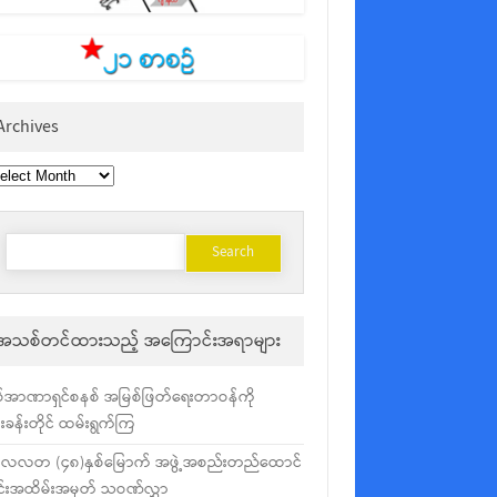
Archives
chives
Search
for:
အသစ်တင်ထားသည့် အကြောင်းအရာများ
်အာဏာရှင်စနစ် အမြစ်ဖြတ်ရေးတာဝန်ကို
ံးခန်းတိုင် ထမ်းရွက်ကြ
လလတ (၄၈)နှစ်မြောက် အဖွဲ့အစည်းတည်ထောင်
င်းအထိမ်းအမှတ် သဝဏ်လွှာ