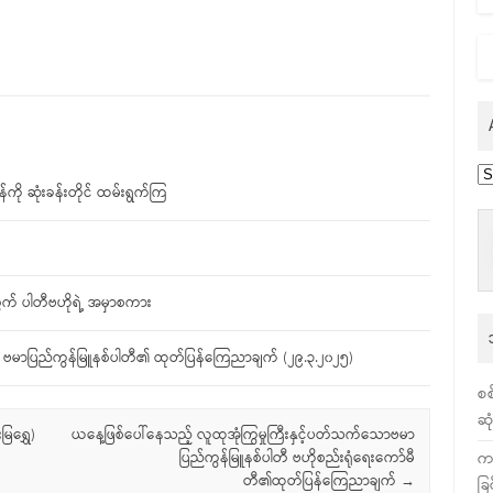
Ar
ို ဆုံးခန်းတိုင် ထမ်းရွက်ကြ
တွက် ပါတီဗဟိုရဲ့ အမှာစကား
 ဗမာပြည်ကွန်မြူနစ်ပါတီ၏ ထုတ်ပြန်ကြေညာချက် (၂၉.၃.၂၀၂၅)
စစ
ဆု
ြရွှေ)
ယနေ့ဖြစ်ပေါ်နေသည့် လူထုအုံကြွမှုကြီးနှင့်ပတ်သက်သောဗမာ
က
ပြည်ကွန်မြူနစ်ပါတီ ဗဟိုစည်းရုံရေးကော်မီ
တီ၏ထုတ်ပြန်ကြေညာချက်
→
ခြ