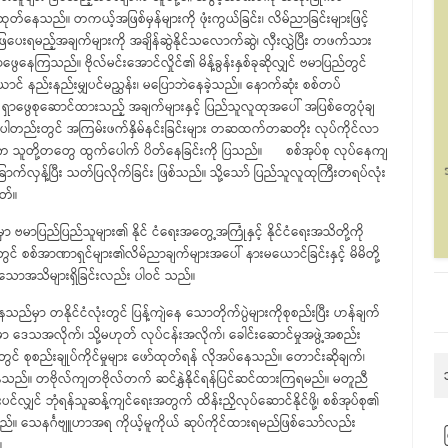
ထုတ်နေသည်။ တကယ့်အဖြစ်မှန်များကို ဖုံးကွယ်ခြင်း၊ လိမ်ညာခြင်းများဖြင့်
ရမည့်အချက်များကို အချိန်ဆွဲနိုင်သလောက်ဆွဲ၊ လှီးလွှဲပြီး တဖက်သား
ွေနေကြသည်။ ဗိုလ်မင်းအောင်လှိုင်၏ မိန့်ခွန်းနှစ်ခုဆိုလျှင် ဗမာပြည်တွင်
င် နည်းနည်းမျှပင်မညွှန်း၊ မပြောဘဲနေခဲ့သည်။ နောက်ဆုံး စစ်တပ်
ဆွဲ ရှာဖွေစုဆောင်ထားသည့် အချက်များနှင့် ပြည်သူလူထုအပေါ် အပြစ်တွေပုံချ
တပါတည်းတွင် အကြမ်းဖက်နှိမ်နင်းခြင်းများ တဆထက်တဆတိုး လုပ်ကိုင်လာ
းက သူတို့တတွေ ထွက်ပေါက် ပိတ်နေခြင်းကို ပြသည်။ စစ်အုပ်စု လုပ်နေကျ
က်လှန့်ပြီး သတ်ပြလိုက်ခြင်း ဖြစ်သည်။ သို့သော် ပြည်သူလူထုကြီးတရပ်လုံး
တ်။
မာပြည်ပြည်သူများ၏ နိုင် ငံရေးအတွေ့အကြုံနှင့် နိုင်ငံရေးအသိတို့ကို
ွင် စစ်အာဏာရှင်များ၏လိမ်ညာချက်များအပေါ် နားမယောင်ခြင်းနှင့် မိမိတို့
်ဟူသောအသိများရှိခြင်းလည်း ပါဝင် သည်။
ာ တနိုင်ငံလုံးတွင် ပြန့်ကျဲနေ သောတိုက်ပွဲများကိုစုစည်းပြီး ဟန်ချက်
မှာ ဒေသအလိုက်၊ သို့မဟုတ် လုပ်ငန်းအလိုက်၊ ခေါင်းဆောင်မှုအဖွဲ့အစည်း
င် စုစည်းချုပ်ကိုင်မှုများ ဖော်ထုတ်ရန် လိုအပ်နေသည်။ တောင်းဆိုချက်၊
သည်။ တဗိုလ်ကျတဗိုလ်တက် ဆင်နွှဲနိုင်ရန်ပြင်ဆင်ထားကြရမည်။ မတူညီ
င်လျှင် ဘုံရန်သူဆန့်ကျင်ရေးအတွက် ထိန်းညှိလုပ်ဆောင်နိုင်ဖို့၊ စစ်အုပ်စု၏
ပါမည်။ သေနင်္ဂဗျူဟာအရ ကိုယ့်မူကိုယ် ဆုပ်ကိုင်ထားရမည်ဖြစ်သော်လည်း
။