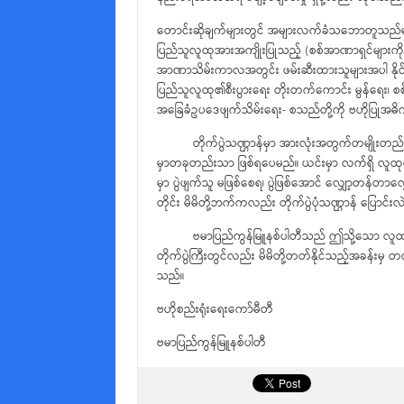
တောင်းဆိုချက်များတွင် အများလက်ခံသဘောတူသည်များ-
ပြည်သူလူထုအားအကျိုးပြုသည့် (စစ်အာဏာရှင်များကို အ
အာဏာသိမ်းကာလအတွင်း ဖမ်းဆီးထားသူများအပါ နိုင်ငံရ
ပြည်သူလူထု၏စီးပွားရေး တိုးတက်ကောင်း မွန်ရေး၊ စစ်
အခြေခံဥပဒေဖျက်သိမ်းရေး- စသည်တို့ကို ဗဟိုပြုအ
တိုက်ပွဲသဏ္ဌာန်မှာ အားလုံးအတွက်တမျိုးတည်း ဖြစ်
မှာတခုတည်းသာ ဖြစ်ရပေမည်။ ယင်းမှာ လက်ရှိ လူထုတိုက်ပ
မှာ ပွဲဖျက်သူ မဖြစ်စေရ၊ ပွဲဖြစ်အောင် လျှော့တန်တာလျှေ
တိုင်း မိမိတို့ဘက်ကလည်း တိုက်ပွဲပုံသဏ္ဌာန် ပြောင်းလ
ဗမာပြည်ကွန်မြူနစ်ပါတီသည် ဤသို့သော လူထုတိုက်ပွ
တိုက်ပွဲကြီးတွင်လည်း မိမိတို့တတ်နိုင်သည့်အခန်းမှ 
သည်။
ဗဟိုစည်းရုံးရေးကော်မီတီ
ဗမာပြည်ကွန်မြူနစ်ပါတီ