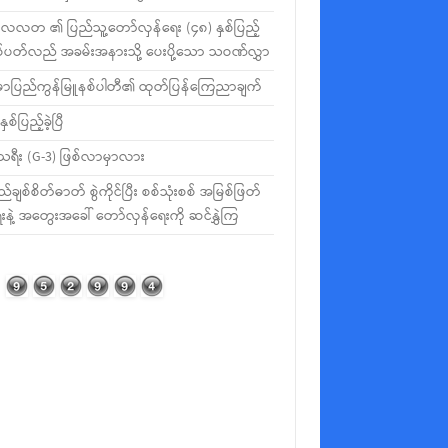
လတ ၏ ပြည်သူ့တော်လှန်ရေး (၄၈) နှစ်ပြည့်
စ်ပတ်လည် အခမ်းအနားသို့ ပေးပို့သော သဝဏ်လွှာ
မာပြည်ကွန်မြူနစ်ပါတီ၏ ထုတ်ပြန်ကြေညာချက်
နှစ်ပြည့်ခဲ့ပြီ
ီသရီး (G-3) ဖြစ်လာမှာလား
ည်ချစ်စိတ်ဓာတ် စွဲကိုင်ပြီး စစ်သုံးစစ် အမြစ်ဖြတ်
းနဲ့ အတွေးအခေါ် တော်လှန်ရေးကို ဆင်နွှဲကြ