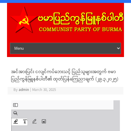
Skip to content
အင်အားပြင်း ငလျင်ကပ်ဘေးသင့် ပြည်သူများအတွက် ဗမာ
ပြည်ကွန်မြူနစ်ပါတီ၏ ထုတ်ပြန်ကြေညာချက် (၂၉.၃.၂၀၂၅)
By
admin
|
March 30, 2025