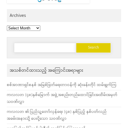
Archives
Archives
Search
for:
အသစ်တင်ထားသည့် အကြောင်းအရာများ
စစ်အာဏာရှင်စနစ် အမြစ်ဖြတ်ရေးတာဝန်ကို ဆုံးခန်းတိုင် ထမ်းရွက်ကြ
ကလလတ (၄၈)နှစ်မြောက် အဖွဲ့အစည်းတည်ထောင်ခြင်းအထိမ်းအမှတ်
သဝဏ်လွှာ
ကလလတ ၏ ပြည်သူ့တော်လှန်ရေး (၄၈) နှစ်ပြည့် နှစ်ပတ်လည်
အခမ်းအနားသို့ ပေးပို့သော သဝဏ်လွှာ