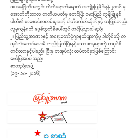
၁။ အချိန်တိုအတွင်း ထိထိရောက်ရောက် အကျိုးပြုနိုင်ရန် ၂၀၁၆ ခု၊
အောက်တိုဘာလ တတိယပတ်မှ စတင်ပြီး ဗမာပြည် ကွန်မြူနစ်
ပါတီ၏ စာစောင်စာတမ်းများကို ပါတီဝက်ဘ်ဆိုက်နှင့် တပြိုင်တည်း
လူမှုကွန်ရက် ဖေ့စ်ဘွတ်ခ်ပေါ်တွင် တင်ပြသွားပါမည်။
၂။ ပြည်သူ့အာဏာနှင့် အရေးတော်ပုံဂျာနယ်များကိုမူ ခါတိုင်းလို တ
အုပ်လုံးမတင်သေးမီ တည်းဖြတ်ပြီးနှင့်သော စာမူများကို တပုဒ်စီ
တင်ထားနှင့်ပါမည်။ ပြီးမှ တအုပ်လုံး ထပ်တင်မှာဖြစ်ကြောင်း
ဖော်ပြအပ်ပါသည်။
စာတည်းအဖွဲ့
(၁၉- ၁၀- ၂၀၁၆)