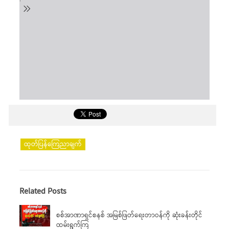
ထုတ်ပြန်ကြေညာချက်
Related Posts
စစ်အာဏာရှင်စနစ် အမြစ်ဖြတ်ရေးတာဝန်ကို ဆုံးခန်းတိုင်
ထမ်းရွက်ကြ