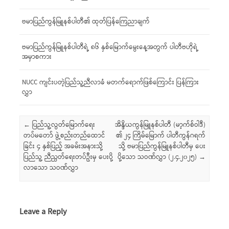
ဗမာပြည်ကွန်မြူနစ်ပါတီ၏ ထုတ်ပြန်ကြေညာချက်
ဗမာပြည်ကွန်မြူနစ်ပါတီရဲ့ ၈၆ နှစ်မြောက်မွေးနေ့အတွက် ပါတီဗဟိုရဲ့
အမှာစကား
NUCC ကျင်းပတဲ့ပြည်သူ့ညီလာခံ မတက်ရောက်ဖြစ်ကြောင်း ပြန်ကြား
လွှာ
Post navigation
←
ပြည်သူ့လွတ်မြောက်ရေး
အိန္ဒိယကွန်မြူနစ်ပါတီ (မာ့က်စ်ဝါဒီ)
တပ်မတော် ဖွဲ့စည်းတည်ထောင်
၏ ၂၄ ကြိမ်မြောက် ပါတီကွန်ဂရက်
ခြင်း ၄ နှစ်ပြည့် အခမ်းအနားသို့
သို့ ဗမာပြည်ကွန်မြူနစ်ပါတီမှ ပေး
ပြည်သူ့ ညီညွတ်ရေးတပ်ဦးမှ ပေးပို့
ပို့သော သဝဏ်လွှာ (၂.၄.၂၀၂၅)
→
လာသော သဝဏ်လွှာ
Leave a Reply