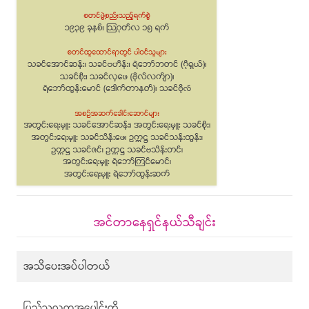
အင်တာနေရှင်နယ်သီချင်း
အသိပေးအပ်ပါတယ်
ပြည်သူလူထုအပေါင်းတို့