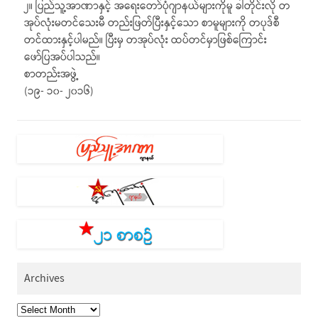
၂။ ပြည်သူ့အာဏာနှင့် အရေးတော်ပုံဂျာနယ်များကိုမူ ခါတိုင်းလို တ
အုပ်လုံးမတင်သေးမီ တည်းဖြတ်ပြီးနှင့်သော စာမူများကို တပုဒ်စီ
တင်ထားနှင့်ပါမည်။ ပြီးမှ တအုပ်လုံး ထပ်တင်မှာဖြစ်ကြောင်း
ဖော်ပြအပ်ပါသည်။
စာတည်းအဖွဲ့
(၁၉- ၁၀- ၂၀၁၆)
Archives
Archives