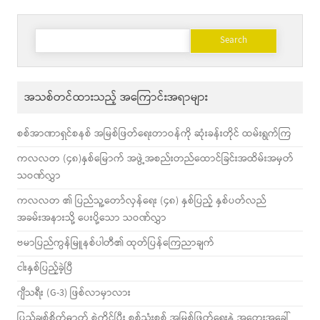
Search
for:
အသစ်တင်ထားသည့် အကြောင်းအရာများ
စစ်အာဏာရှင်စနစ် အမြစ်ဖြတ်ရေးတာဝန်ကို ဆုံးခန်းတိုင် ထမ်းရွက်ကြ
ကလလတ (၄၈)နှစ်မြောက် အဖွဲ့အစည်းတည်ထောင်ခြင်းအထိမ်းအမှတ်
သဝဏ်လွှာ
ကလလတ ၏ ပြည်သူ့တော်လှန်ရေး (၄၈) နှစ်ပြည့် နှစ်ပတ်လည်
အခမ်းအနားသို့ ပေးပို့သော သဝဏ်လွှာ
ဗမာပြည်ကွန်မြူနစ်ပါတီ၏ ထုတ်ပြန်ကြေညာချက်
ငါးနှစ်ပြည့်ခဲ့ပြီ
ဂျီသရီး (G-3) ဖြစ်လာမှာလား
ပြည်ချစ်စိတ်ဓာတ် စွဲကိုင်ပြီး စစ်သုံးစစ် အမြစ်ဖြတ်ရေးနဲ့ အတွေးအခေါ်