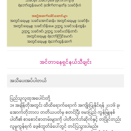
အင်တာနေရှင်နယ်သီချင်း
အသိပေးအပ်ပါတယ်
ပြည်သူလူထုအပေါင်းတို့
၁။ အချိန်တိုအတွင်း ထိထိရောက်ရောက် အကျိုးပြုနိုင်ရန် ၂၀၁၆ ခု၊
အောက်တိုဘာလ တတိယပတ်မှ စတင်ပြီး ဗမာပြည် ကွန်မြူနစ်
ပါတီ၏ စာစောင်စာတမ်းများကို ပါတီဝက်ဘ်ဆိုက်နှင့် တပြိုင်တည်း
လူမှုကွန်ရက် ဖေ့စ်ဘွတ်ခ်ပေါ်တွင် တင်ပြသွားပါမည်။