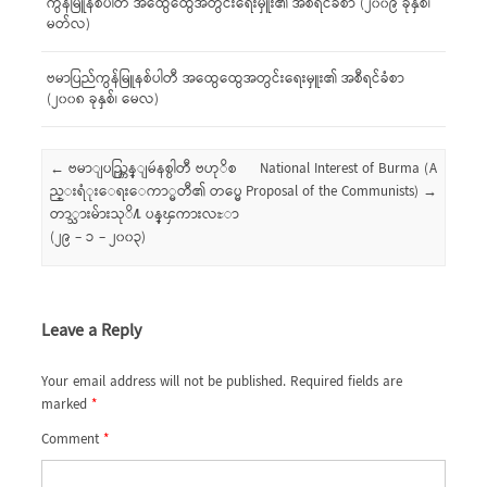
ကွန်မြူနစ်ပါတီ အထွေထွေအတွင်းရေးမှူး၏ အစီရင်ခံစာ (၂၀၀၉ ခုနှစ်၊
မတ်လ)
ဗမာပြည်ကွန်မြူနစ်ပါတီ အထွေထွေအတွင်းရေးမှူး၏ အစီရင်ခံစာ
(၂၀၀၈ ခုနှစ်၊ မေလ)
Post navigation
←
ဗမာျပည္ကြန္ျမဴနစ္ပါတီ ဗဟုိစ
National Interest of Burma (A
ည္းရံုးေရးေကာ္မတီ၏ တပ္မေ
Proposal of the Communists)
→
တာ္သားမ်ားသုိ႔ ပန္ၾကားလႊာ
(၂၉ – ၁ – ၂၀၀၃)
Leave a Reply
Your email address will not be published.
Required fields are
marked
*
Comment
*