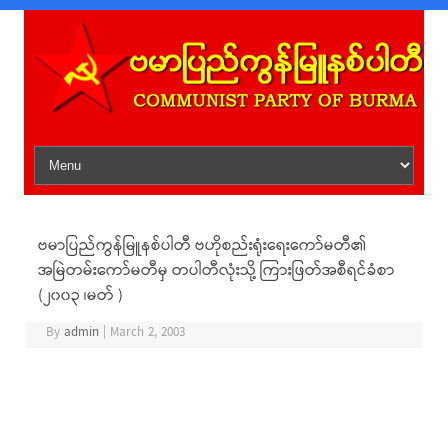
Skip to content
ဗမာပြည်ကွန်မြူနစ်ပါတီ ဗဟိုစည်းရုံးရေးကော်မတီ၏
အမြဲတမ်းကော်မတီမှ တပါတီလုံးသို့ ကြားဖြတ်အစီရင်ခံစာ
(၂၀၀၃ ၊မတ် )
By
admin
|
March 2, 2003