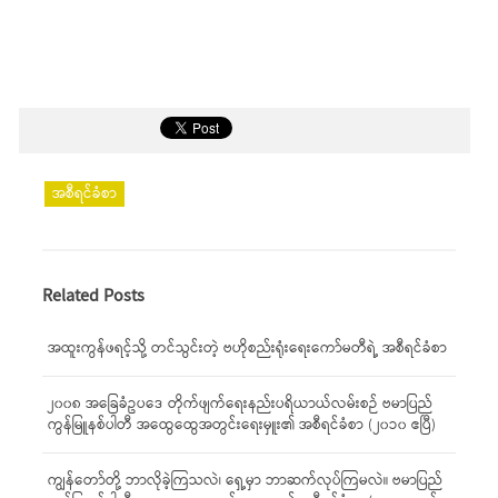
အစီရင်ခံစာ
Related Posts
အထူးကွန်ဖရင့်သို့ တင်သွင်းတဲ့ ဗဟိုစည်းရုံးရေးကော်မတီရဲ့ အစီရင်ခံစာ
၂၀၀၈ အခြေခံဥပဒေ တိုက်ဖျက်ရေးနည်းပရိယာယ်လမ်းစဉ် ဗမာပြည်
ကွန်မြူနစ်ပါတီ အထွေထွေအတွင်းရေးမှူး၏ အစီရင်ခံစာ (၂၀၁၀ ဧပြီ)
ကျွန်တော်တို့ ဘာလိုခဲ့ကြသလဲ၊ ရှေ့မှာ ဘာဆက်လုပ်ကြမလဲ။ ဗမာပြည်