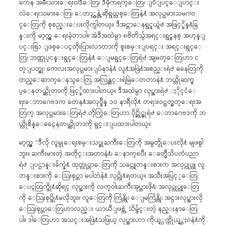
ကေန အမ်ိဳးသားေရးဝါဒီေတြ၊ ဒီမိုကရက္ေတြ၊ ျပဳျပင္ေျပာင္း
လဲေရးသမားေတြ၊ ေတာ္လွန္တဲ့ဆိုရွယ္လစ္ေတြနဲ႔ အလုပ္သမားသမဂၢဝ
င္ေတြကို စုစည္းေပးလိုက္ပါတယ္။ ဒီအင္တာေနရွင္နယ္ရဲ႕ အဖြင့္မိန္႔ခြ
န္းကို မာ့က္စ္က ေရးခဲ့တာပါ။ အဲဒီအထဲမွာ ၿဗိတိသ်ွအရင္းရွင္စနစ္ အဟုန္ျ
ပင္းစြာ ျဖစ္ေပၚတိုးပြားလာတာကို စူးစမ္းျပရင္း အရင္းရွင္ေ
တြ၊ ဘဏ္လုပ္ငန္းရွင္ေတြနဲ႔ ေျမရွင္ေတြရဲ႕ အျမတ္ေတြဟာ င
တ္ျပတ္မွု၊ ကေလးအလုပ္သမားျပႆနာနဲ႔ လူ႔အဖြဲ႔အစည္းရဲ႕ ဓနေတြကို
တည္ေဆာက္ေနသူေတြ အလြန္ဆင္းရဲမြဲေတတာနဲ႔ ဘယ္လိုဆက္စ
ပ္ေနတယ္ဆိုတာကို ဖြင့္ခ်ထားပါတယ္။ ဒီအထဲမွာ လုပ္အားရဲ႕ ႏိုင္ငံေ
ရးေဘာဂေဗဒက တေန႔အလုပ္ခ်ိန္ ၁ဝ နာရီလို႔ တရားဝင္သတ္မွတ္ေရးအ
တြက္ အလုပ္သမားေတြရဲ႕ တိုက္ပြဲေတြဟာ ပိုင္ဆိုင္မွုရဲ႕ ေဘာဂေဗဒကို ဘ
ယ္လိုစိန္ေခၚေနတယ္ဆိုတာကို ရွင္းျပထားပါတယ္။
မာ့က္စ္က “ဒီလို လူမွုေရးစမ္းသပ္မွုႀကီးေတြကို အမွတ္ပိုေပးလို႔ မျဖစ္ပါ
ဘူး။ ႀကီးမားတဲ့ အတိုင္းအတာနဲ႔၊ ေနာက္ၿပီး ေခတ္မီသိပၸံပညာ
ရဲ႕ ျပဌာန္းခ်က္နဲ႔ ထုတ္လုပ္တာေတြကို သခင္လူတန္းစားက အလုပ္လုပ္သူ လူ
တန္းစားကို ေသြးစုပ္တာ မပါဘဲနဲ႔ လုပ္လို႔ရတယ္။ အသီးအပြင့္ေတြ
ေပၚထြက္ဖို႔ဆိုရင္ လုပ္အားကို လက္ဝါးႀကီးအုပ္ထားဖို႔၊ အလုပ္လုပ္သူေတြ
ကို ေသြးစုပ္ဖို႔မလိုဘူး။ လူေတြကို က်ြန္လို၊ ေျမက်ြန္လို၊ အငွားလုပ္အားလို
ေသြးစုပ္တာေတြဟာလည္း ယာယီျဖစ္တဲ့ သိမ္ဖ်င္းတဲ့ နည္းနာေတြ
ပါ။ ဒါေတြဟာ အသင္းအဖြဲ႔သဖြယ္ လုပ္အားဟာ ကိုယ့္လက္ကိုယ့္ဆႏၵနဲ႔ကို