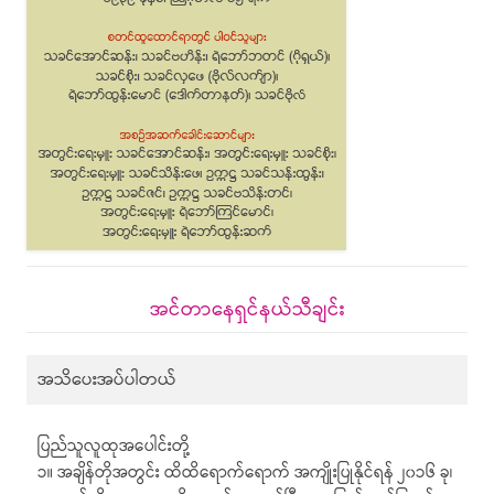
အင်တာနေရှင်နယ်သီချင်း
အသိပေးအပ်ပါတယ်
ပြည်သူလူထုအပေါင်းတို့
၁။ အချိန်တိုအတွင်း ထိထိရောက်ရောက် အကျိုးပြုနိုင်ရန် ၂၀၁၆ ခု၊