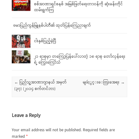
စစ်အာဏာရှင်စနစ် အမြစ်ဖြတ်ရေးတာဝန်ကို ဆုံးခန်းတိုင်
ထမ်းရွက်ကြ
ဗမာပြည်ကွန်မြူနစ်ပါတီ၏ ထုတ်ပြန်ကြေညာချက်
ငါးနှစ်ပြည့်ခဲ့ပြီ
၂၁ ရာစုမှာ တကြော့ပြန်ပေါ်လာတဲ့ ၁၈ ရာစု တော်လှန်ရေး
ရဲ့ ကြွေးကြော်သံ
Post navigation
←
ပြည်သူ့အာဏာဂျာနယ် အမှတ်
မျဖဴႏွင္းေထြးအေရး
→
(၃၇) (၂၀၁၄ စက်တင်ဘာ)
Leave a Reply
Your email address will not be published.
Required fields are
marked
*