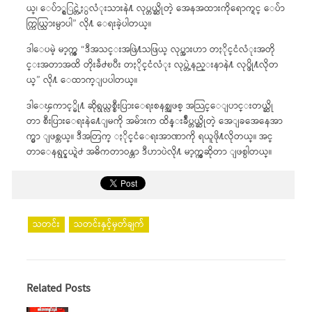
ယ္၊ ေပ်ာ္ရွြင္တဲ့ႏွလံုးသားနဲ႔ လုပ္တယ္ဆိုတဲ့ အေနအထားကိုေရာက္ရင္ ေပ်ာ
က္ကြယ္သြားမွာပါ” လို႔ ေရးခဲ့ပါတယ္။
ဒါေပမဲ့ မာ့က္စ္က “ဒီအသင္းအဖြဲ႔သဖြယ္ လုပ္အားဟာ တႏိုင္ငံလံုးအတို
င္းအတာအထိ တိုးခ်ဲ႕ၿပီး တႏိုင္ငံလံုး လုပ္တဲ့နည္းနာနဲ႔ လုပ္ဖို႔လိုတ
ယ္” လို႔ ေထာက္ျပပါတယ္။
ဒါေၾကာင့္မို႔ ဆိုရွယ္လစ္စီးပြားေရးစနစ္အျဖစ္ အသြင္ေျပာင္းတယ္ဆို
တာ စီးပြားေရးနဲ႔ေျမကို အမ်ားက ထိန္းခ်ဳပ္တယ္ဆိုတဲ့ အေျခအေနေအာ
က္မွာ ျဖစ္တယ္။ ဒီအတြက္ ႏိုင္ငံေရးအာဏာကို ရယူဖို႔လိုတယ္။ အင္
တာေနရွင္နယ္ရဲ႕ အဓိကတာဝန္ဟာ ဒီဟာပဲလို႔ မာ့က္စ္ကဆိုတာ ျဖစ္ပါတယ္။
သတင်း
သတင်းနှင့်မှတ်ချက်
Related Posts