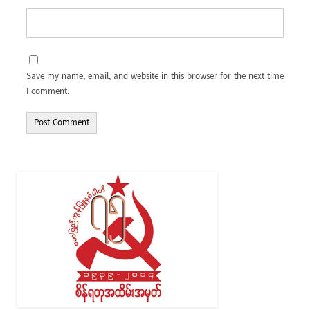
Save my name, email, and website in this browser for the next time
I comment.
Alternative: