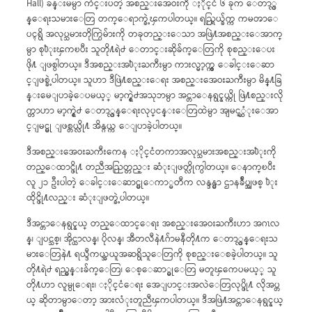
Hall) ခန္းမမွာ က်င္းပတဲ့ အစည္းအေဝးကို ႏိုင္ငံ ၆ ခုက ေတာ္လွ
န္ေရးသမားေတြ တက္ေရာက္ခဲ့ၾကပါတယ္။ ရည္ရြယ္ခ်က္က ကမၻာေ
ပၚရွိ အလုပ္သမားတိုက္ပြဲမ်ားကို တခုတည္းေသာ အဖြဲ႔အစည္းေအာက္
မွာ စု႐ံုးၾကၿပီး သူတို႔ရဲ႕ ေတာင္းဆိုခ်က္ေတြကို စုစည္းေပး
ဖို႔ ျဖစ္ပါတယ္။ ဒီအစည္းအ႐ံုးႀကီးမွာ ကားလ္မာ့က္စ္က ေခါင္းေဆာ
င္ျဖစ္ခဲ့ပါတယ္။ သူဟာ ဒီဖြဲ႔စည္းေရး အစည္းအေဝးႀကီးမွာ မိန္႔ခြ
န္းမေျပာခဲ့ေပမယ့္ မာ့က္စ္ရဲ႕အသုဘမွာ အင္တာေနရွင္နယ္ကို ဖြဲ႔စည္းလို
က္တာဟာ မာ့က္စ္ရဲ႕ ေတာ္လွန္ေရးလုပ္ငန္းေတြထဲမွာ အျမင့္ဆံုးေအာ
င္ျမင္မွု ျဖစ္တယ္လို႔ အိန္ဂယ္က ေျပာခဲ့ပါတယ္။
ဒီအစည္းအေဝးႀကီးကေန ႏိုင္ငံတကာအလုပ္သမားအစည္းအ႐ံုးကို
တည္ေထာင္ဖို႔ တညီအညြတ္တည္း ဆံုးျဖတ္လိုက္ပါတယ္။ ေနာက္ၿပီး
လူ ၂၁ ဦးပါတဲ့ ေခါင္းေဆာင္မွုေကာ္မတီက လန္ဒန္မွာ ဌာနခ်ဳပ္အျဖစ္ ႐ံုး
ထိုင္ဖို႔လည္း ဆံုးျဖတ္ခဲ့ပါတယ္။
ဒီအင္တာေနရွင္နယ္ တည္ေထာင္ေရး အစည္းအေဝးႀကီးဟာ အဂၤလ
န္၊ ျပင္သစ္၊ အိုင္ယာလန္၊ ပိုလန္၊ အီတလီနဲ႔ဂ်ာမနီတို႔က ေတာ္လွန္ေရးသ
မားေတြနဲ႔ ရယ္ဒီကယ္အယူအဆရွိသူေတြကို စုစည္းေစခဲ့ပါတယ္။ သူ
တို႔ရဲ႕ ရည္မွန္းခ်က္ေတြ၊ ေစ့ေဆာ္မွုေတြ မတူၾကေပမယ့္ သူ
တို႔ဟာ လူမွုေရး၊ ႏိုင္ငံေရး အေျပာင္းအလဲေတြလုပ္ဖို႔ လိုအပ္တ
ယ္ ဆိုတာမွာေတာ့ အားလံုးတူညီၾကပါတယ္။ ဒီအဖြဲ႔အင္တာေနရွင္နယ္