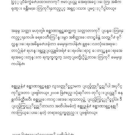
င္ခြင့္ျပဳခ်က္နဲ႕ေပးထားတာကုိ ဗမာျပည္က အေရးအခင္းေတြ၊ အဓိက
ရုဏ္း ဖန္တီးမႈေတြကုိၾကည့္ရင္ အရွင္းသား ျမင္ႏုိင္ပါတယ္။
အခုမွ သတ္တာ မဟုတ္ပါ။ စစ္အာဏာရွင္အဆက္ဆက္ သတ္လာတာကုိ ျပန္ေတြးၾ
ကည့္ၾကပါ။ ခရစၥတီးကြ်န္းမွာ အစိတ္သားေတာင္မခ်န္ဘဲ သတ္ဖုိ႕ ဗုိ
လ္သန္းေရႊအမိန္႕ေပးခဲ့တာ မေမ့ၾကပါနဲ႕။ ရွစ္ေလးလုံးအေရးေ
တာ္ပုံနဲ႕ ရဟန္းရွင္လူျပည္သူမ်ားရဲ႕ ေရႊဝါေရာင္ ေတာ္လွန္ေရးအေ
ရးအခင္းတုန္းက ရက္ရက္စက္စက္ သတ္ျဖတ္ဖိႏွိပ္ခဲ့တာေတြကုိ မေမ့ၾ
ကပါနဲ႕။
စစ္အုပ္စုနဲ႕ စစ္အာဏာရွင္စနစ္ဟာ လူသတ္လုိင္စင္သာမက ျပည္ဖ်က္လုိင္စင္ကုိပါ အပုိင္
ကုိင္ထားတာ ျဖစ္ပါတယ္။ ၂၀၀၈ ဖြဲ႕စည္းပုံဆုိတာ တုိင္းျပည္ကုိ စန
စ္တက်ဖ်က္ဆီးၿပီး စစ္အုပ္စုေကာင္းစားေရးသာလုပ္တဲ့ ျပည္ဖ်က္ခြင့္လုိင္စင္ပါပဲ။ ဒီ
ျပည္ဖ်က္ခြင့္လုိင္စင္ဆုိတာဟာ အထိပါးမခံတဲ့ စစ္အုပ္စုနဲ႕ စစ္အာဏာရွင္စနစ္ကုိ
ကာကြယ္ေပးေနတဲ့ တရားဝင္လက္မွတ္လည္း ျဖစ္ပါတယ္။