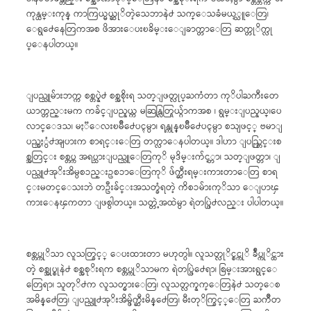
ကုန္ယမ္းကုန္ ကာကြယ္မယ္ဆုိတဲ့သေဘာနဲ႕ သက္ေသခံမယ့္သူေတြ၊
ေရွ႕ေနေတြကအစ ဖိအားေပးၿခိမ္းေျခာက္တာေတြ ဆက္တုိက္လု
ပ္ေနပါတယ္။
ျပည္သူမ်ားဘက္က စစ္တပ္နဲ႕ စစ္အစုိးရ သတ္ျဖတ္လုပ္ႀကံတာ ကုိပါႀကီးတေ
ယာက္တည္းမက ကခ်င္ျပည္နယ္က မဆြန္လြတ္ရြယ္ဂ်ာကအစ ၊ ရွမ္းျပည္နယ္၊ပေ
လာင္ေဒသ၊ မႏၱေလးၿမဳိ႕ေပၚမွာ၊ ရန္ကုန္ၿမဳိ႕ေပၚမွာ စသျဖင့္ ဗမာျ
ပည္အႏွံ႕အျပားက စာရင္းေတြ တက္လာေနပါတယ္။ ဒါဟာ ျပည္တြင္းစ
စ္အတြင္း စစ္တပ္က အရပ္သားျပည္သူေတြကုိ မုဒိမ္းက်င့္တာ၊ သတ္ျဖတ္တာ၊ ျ
ပည္သူ႕အုိးအိမ္ပစၥည္းဥစၥာေတြကုိ ဖ်က္ဆီးရမ္းကားတာေတြ စာရ
င္းမတင္ေသးဘဲ တဦးခ်င္းအသတ္ခံရတဲ့ ကိစၥမ်ားကုိသာ ေျပာၾ
ကားေနၾကတာ ျဖစ္ပါတယ္။ သတ္တဲ့အထဲမွာ ရဲတပ္ဖြဲ႕လည္း ပါပါတယ္။
စစ္တပ္ကုိသာ လူသတ္ခြင့္ ေပးထားတာ မဟုတ္ပါ။ လူသတ္လုိင္စင္ကုိ ခ်ဳပ္ကုိင္ထား
တဲ့ စစ္အုပ္စုနဲ႕ စစ္အစုိးရက စစ္တပ္ကုိသာမက ရဲတပ္ဖြဲ႕ေရာ၊ စြမ္းအားရွင္ေ
တြေရာ၊ သူတုိ႕က လူသတ္ဓားေတြ၊ လူသတ္လက္နက္ေတြနဲ႕ သတ္ေစ
အမိန္႕ေတြ၊ ျပည္သူ႕အုိးအိမ္ဖ်က္ဆီးမိန္႕ေတြ၊ မီးတုိက္ခြင့္ေတြ ႀကဳိတ