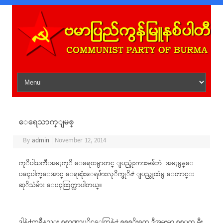
Skip to content
ေရေသာက္ျမစ္
By
admin
|
November 12, 2014
ကုိပါႀကီးအမႈကုိ ေရေဝးမွာတင္ ျပည္ဖုံးကားမခ်ဘဲ အမႈမွန္ေ
ပၚေပါက္ေအာင္ ေရဆုံးေရဖ်ားလုိက္ဖုိ႕ ျပည္သူထဲမွ ေတာင္း
ဆုိသံမ်ား ေပၚထြက္လာပါတယ္။
ဒါနဲ႕တခ်ိန္တည္း စစ္အာဏာပုိင္ေတြနဲ႕ စစ္အစုိးရက ဒီအမႈမွာ စစ္တပ္ဘက္က မီး