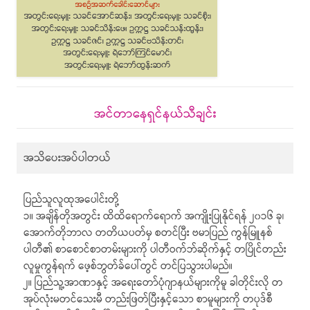
အင်တာနေရှင်နယ်သီချင်း
အသိပေးအပ်ပါတယ်
ပြည်သူလူထုအပေါင်းတို့
၁။ အချိန်တိုအတွင်း ထိထိရောက်ရောက် အကျိုးပြုနိုင်ရန် ၂၀၁၆ ခု၊
အောက်တိုဘာလ တတိယပတ်မှ စတင်ပြီး ဗမာပြည် ကွန်မြူနစ်
ပါတီ၏ စာစောင်စာတမ်းများကို ပါတီဝက်ဘ်ဆိုက်နှင့် တပြိုင်တည်း
လူမှုကွန်ရက် ဖေ့စ်ဘွတ်ခ်ပေါ်တွင် တင်ပြသွားပါမည်။
၂။ ပြည်သူ့အာဏာနှင့် အရေးတော်ပုံဂျာနယ်များကိုမူ ခါတိုင်းလို တ
အုပ်လုံးမတင်သေးမီ တည်းဖြတ်ပြီးနှင့်သော စာမူများကို တပုဒ်စီ