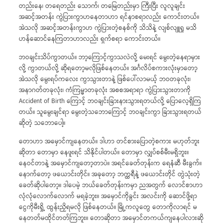
တည်းနေ၊ တရေတည်း သောက်၊ တမြေတည်းမှာ ကြီးပြီး လူလူချင်း
အဆင့်အတန်း ကွဲပြားကွာဟနေတာဟာ ရင်နာစရာလည်း ကောင်းတယ်။
အဲသလို အဆင့်အတန်းကွာဟ ကွဲပြားတဲ့စနစ်ကို သိသိနဲ့ လျစ်လျူရှု မသိ
ဟန်ဆောင်နေကြတာဟာလည်း ရှက်စရာ ကောင်းတယ်။
ဘဝချင်းသိပ်ကွာတယ်။ ဘာ့ကြောင့်ကွာသလဲလို့ မေးရင် မွေးတဲ့နေရာမှား
လို့ ကွာတယ်လို့ ဆိုရတော့မလိုဖြစ်နေတယ်။ အင်္ဂလိပ်စကားလုံးမှာတော့
အဲသလို မွေးရပ်ကလေး ကွာသွားတာနဲ့ ဖြစ်ပေါ်လာမယ့် ဘဝတခုလုံး၊
အနာဂတ်တခုလုံး၊ ကံကြမ္မာတခုလုံး အစစအရာရာ ကွဲပြားသွားတာကို
Accident of Birth ကြောင့် ဘဝချင်းခြားနားသွားရတယ်လို့ ပြောလေ့ရှိကြ
တယ်။ သူမွေးချင်ရာ မွေးတဲ့သဘောကြောင့် ဘဝချင်းကွာ ခြားသွားရတယ်
ဆိုတဲ့ သဘောပေါ့။
တောဟာ အမှောင်ကျနေတယ်။ ဒါဟာ တင်စားပြောတဲ့စကား မဟုတ်ဘူး
ဆိုတာ တောမှာ နေဖူးရင် သိနိုင်ပါတယ်။ တောမှာ လျှပ်စစ်မီးမရှိဘူး။
နေဝင်တာနဲ့ အမှောင်ကျတော့တာပဲ။ အရင်ခေတ်တုန်းက ရေနံဆီ မီးခွက်။
နောက်တော့ ဖယောင်းတိုင်။ အခုတော့ ဘက္ထရီနဲ့ ဖယောင်းတိုင် တွဲသုံးတဲ့
ခေတ်ဆိုပါတော့။ ဒါပေမဲ့ ဘယ်ခေတ်တုန်းကမှာ ညအတွက် လောင်စာဟာ
လုံလုံလောက်လောက် မရခဲ့ဘူး။ အမှောင်ကိုခွင်း အလင်းကို ဆောင်ဖို့ရာ
ငွေကိုမီးရှို့ ထွန်းညှိရမလို ဖြစ်နေတယ်။ မြို့ကလူတွေ တောကိုလာရင် မ
နေတတ်မထိုင်တတ်ကြဘူး။ တောဆိုတာ အမှောင်တကယ်ကျနေပါလားဆို