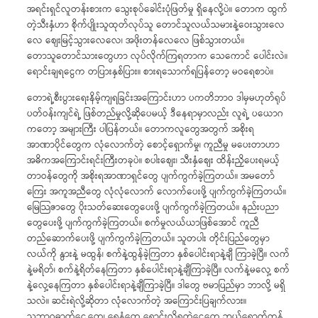
အရင်းရှင်လူတန်းစားက သွေးစုပ်ခေါင်းပုံဖြတ်မှု ရှိနေလို့ပဲ။ တောက ထွက်
တဲ့သီးနှံဟာ စိုက်ပျိုးသူထုတ်လုပ်သူ တောင်သူလယ်သမားနဲ့ဝေးသွားလေ
လေ စျေးမြင့်သွားလေလေ၊ အဖိုးတန်လေလေ ဖြစ်သွားတယ်။
တောသူတောင်သားတွေဟာ လုပ်လိုက်ကြရတာက သေကောင် ပေါင်းလဲ။
ရောင်းချရငွေက တပြားနှစ်ပြား။ စားရသောက်ရပြန်တော့ မဝရေစာပဲ။
တောရဲ့စီးပွားရေးနိမ့်ကျရခြင်းအကြောင်းဟာ ပကတိဘာဝ ဒါမှမဟုတ်ရုပ်
ပတ်ဝန်းကျင်ရဲ့ ဖြစ်တည်မှုလို့ဆိုပေမယ့် ဒီနေရာမှာလည်း လူရဲ့ ပယောဂ
ကတော့ အများကြီး ပါပြန်တယ်။ တောကလူတွေအတွက် အစိုးရ
အာဏာပိုင်တွေက လုံလောက်တဲ့ စောင့်ရှောက်မှု၊ ကူညီမှု မပေးတာဟာ
အဓိကအကြောင်းရင်းကြီးတခုပဲ။ စပါးစျေး၊ သီးနှံစျေး ထိန်းညှိပေးရမယ့်
တာဝန်တွေကို အစိုးရအာဏာရှင်တွေ ပျက်ကွက်ခဲ့ကြတယ်။ အမတော်
ကြေး အကူအညီတွေ လုံလုံလောက် လောက်ပေးဖို့ ပျက်ကွက်ခဲ့ကြတယ်။
မြေသြဇာတွေ ပိုးသတ်ဆေးတွေပေးဖို့ ပျက်ကွက်ခဲ့ကြတယ်။ နည်းပညာ
တွေပေးဖို့ ပျက်ကွက်ခဲ့ကြတယ်။ စက်မှုလယ်ယာဖြစ်အောင် ကူညီ
တည်ဆောက်ပေးဖို့ ပျက်ကွက်ခဲ့ကြတယ်။ သူတပါး တိုင်းပြည်တွေမှာ
လယ်ကို နွားနဲ့ မထွန်၊ စက်နဲ့ထွန်ခဲ့ကြတာ နှစ်ပေါင်းရာနဲ့ချီ ကြာခဲ့ပြီ။ လက်
နဲ့မရိတ်၊ စက်နဲ့ရိတ်နေကြတာ နှစ်ပေါင်းရာနဲ့ချီကြာခဲ့ပြီ။ လက်နဲ့မလှေ့ စက်
နဲ့လှေ့နေကြတာ နှစ်ပေါင်းရာနဲ့ချီကြာခဲ့ပြီ။ ဒါတွေ ဗမာပြည်မှာ ဘာလို့ မရှိ
သလဲ။ ဆင်းရဲလို့ဆိုတာ လုံလောက်တဲ့ အကြောင်းပြချက်လား။
သဘာဝဓာတ်ငွေ့တွေ၊ ရေနံတွေ ရောင်းလို့ရတဲ့ငွေတွေ ဘယ်ရောက်ကုန်