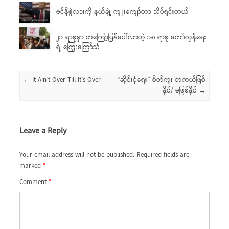
ဗင်နီဇွဲလားကို နယ်ချဲ့ ကျူးကျော်တာ သိပ်ရှင်းတယ်
၂၁ ရာစုမှာ တကြော့ပြန်ပေါ်လာတဲ့ ၁၈ ရာစု တော်လှန်ရေး
ရဲ့ ကြွေးကြော်သံ
Post navigation
←
It Ain’t Over Till It’s Over
“ဆိုင်းငံ့ရေး” စိတ်ကူး တကယ်ဖြစ်
နိုင်/ မဖြစ်နိုင်
→
Leave a Reply
Your email address will not be published.
Required fields are
marked
*
Comment
*