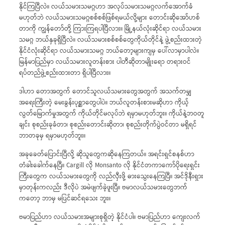
နိုင်ကြပြီလဲ။ လယ်သမားသမဂ္ဂဟာ အလုပ်သမားသမဂ္ဂလက်အောက်ခံ
မဟုတ်ဘဲ လယ်သမားသမဂ္ဂစစ်စစ်ဖြစ်ရမယ်လို့များ တောင်းဆိုအော်ဟစ်
တာကို ကျွန်တော်တို့ ကြားကြရပါပြီလား။ မြို့နယ်လုံးဆိုင်ရာ လယ်သမား
သမဂ္ဂ ဘယ်နှခုရှိပြီလဲ။ လယ်သမားစစ်စစ်တွေကိုယ်တိုင်နဲ့ ဖွဲ့စည်းထားတဲ့
နိုင်ငံလုံးဆိုင်ရာ လယ်သမားသမဂ္ဂ ဘယ်တော့များကျမှ ပေါ်လာမှာပါလဲ။
မြန်မာပြည်မှာ လယ်သမားလူတန်းစား ပါတီဆိုတာမျိုးရော တရားဝင်
ရပ်တည်ဖွဲ့စည်းထားတာ ရှိပါပြီလား။
ဒါဟာ တောအတွက် တောင်သူလယ်သမားတွေအတွက် အသက်တမျှ
အရေးကြီးတဲ့ မေးခွန်းပုစ္ဆာတွေပါပဲ။ ဘယ်လူတန်းစားမဆိုဟာ ကိုယ့်
လွတ်မြောက်မှုအတွက် ကိုယ်တိုင်မလုပ်ဘဲ ရမှာမဟုတ်ဘူး။ ကိုယ်နဲ့ဘဝတူ
ချင်း စုစည်းခုခံတာ၊ စုစည်းတောင်းဆိုတာ၊ စုစည်းတိုက်ပွဲဝင်တာ မရှိရင်
ဘာတခုမှ ရမှာမဟုတ်ဘူး။
အခုခေတ်ပြောင်းပြီလို့ ဆိုသူတွေကဆိုနေကြတယ်။ အရင်းရှင်စနစ်ဟာ
တံခါးခေါက်နေပြီ။ Cargill လို Monsanto လို နိုင်ငံတကာကော်ပိုရေးရှင်း
ကြီးတွေက လယ်သမားတွေကို လည်လှီးဖို့ ဓားသွေးနေကြပြီ။ အင်ဒိုနီးရှား
မှာတုန်းကလည်း ဒီလိုပဲ အမဲဖျက်ခဲ့ဖူးပြီ။ ဗမာလယ်သမားတွေဘက်
ကတော့ ဘာမှ မပြင်ဆင်ရသေး ဘူး။
ဗမာပြည်ဟာ လယ်သမားအများစုရှိတဲ့ နိုင်ငံပါ။ ဗမာပြည်ဟာ ကျေးလက်