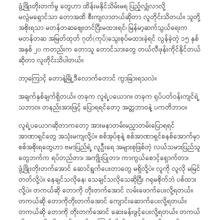
ဖွံ့ဖြိုးတိုးတက်မှု တွေဟာ ထိန်းမနိုင်သိမ်းမရ ပြည့်လျှံလာလို့
မလွဲမရှောင်သာ တောအထိ စီးကျလာတယ်ဆိုတာ လူတိုင်းသိတယ်။ သူတို့
အစိုးရသာ မတန်တဆစျေးတင်ပြီးမထားရင်၊ မြန်မာ့ဆက်သွယ်ရေးက
မတန်တဆ အမြတ်ထုတ် ဂုတ်(ကုပ်)သွေးစုပ်မထားခဲ့ရင် လွန်ခဲ့တဲ့ ၁၅ နှစ်
အနှစ် ၂၀ ကတည်းက တောသူ တောင်သားတွေ တယ်လီဖုန်းကိုင်နိုင်တယ်
ဆိုတာ လူတိုင်းသိပါတယ်။
ဘာ့ကြောင့် တောနဲ့မြို့ဒီလောက်တောင် ကွာခြားရသလဲ။
အချက်နှစ်ချက်ရှိတယ်။ တခုက လူရဲ့ပယောဂ။ တခုက ရုပ်ပတ်ဝန်းကျင်ရဲ့
သဘာဝ။ တနည်းအားဖြင့် ပြောရရင်တော့ အတ္တဘာဝနဲ့ ပကတိဘာဝ။
လူရဲ့ပယောဂဆိုတာကတော့ အားမနာတမ်းမညှာတမ်းပြောရရင်
အာဏာရှင်တွေ အသုံးမကျလို့ပဲ။ စစ်အုပ်စုနဲ့ စစ်အာဏာရှင်စနစ်အောက်မှာ
စစ်အစိုးရတွေဟာ ဗမာပြည်ရဲ့ လူဦးရေ အများစုဖြစ်တဲ့ လယ်သမားပြည်သူ
တွေဘက်က ရပ်တည်တာ၊ အကျိုးပြုတာ၊ ကာကွယ်စောင့်ရှောက်တာ၊
ဖွံ့ဖြိုးတိုးတက်အောင် ဆောင်ရွက်ပေးတာတွေ မရှိလို့ပဲ။ လူကို လူလို မမြင်
တတ်လို့ပဲ။ နေချင်သလိုနေ၊ သေချင်သလိုသေဆိုပြီး ဂရုမစိုက်ဘဲ ပစ်ထား
လို့ပဲ။ တကယ်ဆို တောကို တိုးတက်အောင် လမ်းဖောက်ပေးလို့ရတယ်။
တကယ်ဆို တောကိုတိုးတက်အောင် ကျောင်းဆောက်ပေးလို့ရတယ်။
တကယ်ဆို တောကို တိုးတက်အောင် ဆေးခန်းဖွင့်ပေးလို့ရတယ်။ တကယ်