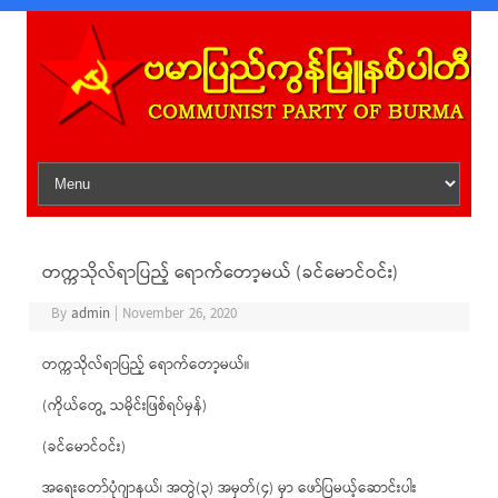
Skip to content
တက္ကသိုလ်ရာပြည့် ရောက်တော့မယ် (ခင်မောင်ဝင်း)
By
admin
|
November 26, 2020
တက္ကသိုလ်ရာပြည့် ရောက်တော့မယ်။
(ကိုယ်တွေ့ သမိုင်းဖြစ်ရပ်မှန်)
(ခင်မောင်ဝင်း)
အရေးတော်ပုံဂျာနယ်၊ အတွဲ(၃) အမှတ်(၄) မှာ ဖော်ပြမယ့်ဆောင်းပါး