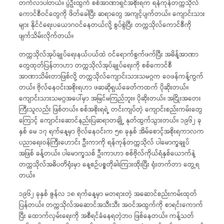
တက်လာပါတယ်။ ပွဲဦးထွက် စစ်အာဏာရှင်အစိုးရက ရန်ကုန်တက္ကသိုလ်
ကောင်စီဝင်တွေကို ဖိတ်ခေါပြီး ဆရာတွေ အကျင့်ပျက်တယ်။ ကျောင်းသား
များ နိုင်ငံရေးပယောဂဝင်နေတယ်လို့ စွပ်စွဲပြီး တက္ကသိုလ်ကောင်စီကို
ဖျက်သိမ်းလိုက်တယ်။
တက္ကသိုလ်အုပ်ချုပ်ရေးနယ်ပယ်ထဲ ဝင်ရောက်စွက်ဖက်ပြီး အမိန့်အာဏာ
တွေထုတ်ပြန်တာဟာ တက္ကသိုလ်အုပ်ချုပ်ရေးကို စစ်ကောင်စီ
အာဏာသိမ်းတာဖြစ်လို့ တက္ကသိုလ်ကျောင်းသားသမဂ္ဂက ဝေဖန်ကန့်ကွက်
တယ်။ ဗိုလ်နေဝင်းအစိုးရဟာ ဖဆဆိုရှယ်ခေတ်ကထက် ပိုဆိုးတယ်။
ကျောင်းသားသမဂ္ဂအပေါ်မှာ အမြင်မကြည်ဘူး။ ပိုဆိုးတယ်။ အငြိုးအတေး
ကြီးသူလည်း ဖြစ်တယ်။ စစ်အစိုးရရဲ့ တင်းကျပ်တဲ့ ကျောင်းစည်းကမ်းတွေ
ကြောင့် ကျောင်းဆောင်နည်းပြဆရာတချို့ နုတ်ထွက်သွားတယ်။ ၁၉၆၂ ခု
နှစ် မေ ၁၇ ရက်နေ့မှာ ဗိုလ်နေဝင်းက ၅၈ ခုနှစ် အိမ်စောင့်အစိုးရကာလက
ပညာရေးဝန်ကြီးဟောင်း ဦးကာကို ရန်ကုန်တက္ကသိုလ် ပါမောက္ခချုပ်
အဖြစ် ခန့်တယ်။ ပါမောက္ခသစ် ဦးကာဟာ စစ်ဗိုလ်ကိုယ်ရံနှစ်ယောက်နဲ့
တက္ကသိုလ်အဓိပတိရုံးမှာ နေ့စဉ်ပစ္စတိုခါးကြားထိုးပြီး ရုံးတက်တာ တွေ့ရ
တယ်။
၁၉၆၂ ခုနှစ် ဇွန်လ ၁၈ ရက်နေ့မှာ မတရားတဲ့ အဆောင်စည်းကမ်းထုတ်
ပြန်တယ်။ တက္ကသိုလ်အဆောင်အသီးသီး အဝင်အထွက်ကို စာရင်းကောက်
ပြီး ထောက်လှမ်းရေးကို အစီရင်ခံနေရတဲ့ဘ၀ ဖြစ်နေတယ်။ ကန့်သတ်