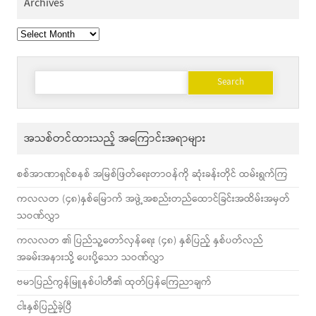
Archives
Archives
Search
for:
အသစ်တင်ထားသည့် အကြောင်းအရာများ
စစ်အာဏာရှင်စနစ် အမြစ်ဖြတ်ရေးတာဝန်ကို ဆုံးခန်းတိုင် ထမ်းရွက်ကြ
ကလလတ (၄၈)နှစ်မြောက် အဖွဲ့အစည်းတည်ထောင်ခြင်းအထိမ်းအမှတ်
သဝဏ်လွှာ
ကလလတ ၏ ပြည်သူ့တော်လှန်ရေး (၄၈) နှစ်ပြည့် နှစ်ပတ်လည်
အခမ်းအနားသို့ ပေးပို့သော သဝဏ်လွှာ
ဗမာပြည်ကွန်မြူနစ်ပါတီ၏ ထုတ်ပြန်ကြေညာချက်
ငါးနှစ်ပြည့်ခဲ့ပြီ