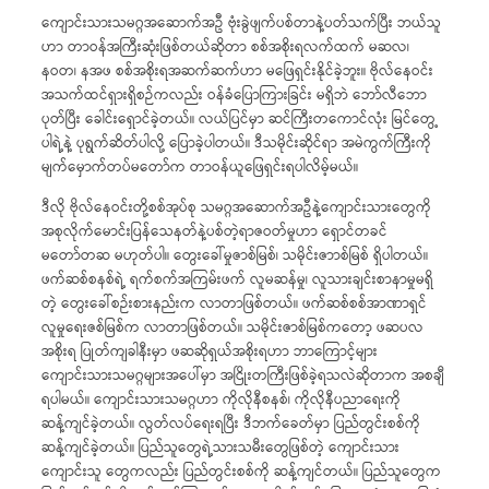
ကျောင်းသားသမဂ္ဂအဆောက်အဦ ဗုံးခွဲဖျက်ပစ်တာနဲ့ပတ်သက်ပြီး ဘယ်သူ
ဟာ တာဝန်အကြီးဆုံးဖြစ်တယ်ဆိုတာ စစ်အစိုးရလက်ထက် မဆလ၊
နဝတ၊ နအဖ စစ်အစိုးရအဆက်ဆက်ဟာ မဖြေရှင်းနိုင်ခဲ့ဘူး။ ဗိုလ်နေဝင်း
အသက်ထင်ရှားရှိစဉ်ကလည်း ဝန်ခံပြောကြားခြင်း မရှိဘဲ ဘော်လီဘော
ပုတ်ပြီး ခေါင်းရှောင်ခဲ့တယ်။ လယ်ပြင်မှာ ဆင်ကြီးတကောင်လုံး မြင်တွေ့
ပါရဲ့နဲ့ ပုရွက်ဆိတ်ပါလို့ ပြောခဲ့ပါတယ်။ ဒီသမိုင်းဆိုင်ရာ အမဲကွက်ကြီးကို
မျက်မှောက်တပ်မတော်က တာဝန်ယူဖြေရှင်းရပါလိမ့်မယ်။
ဒီလို ဗိုလ်နေဝင်းတို့စစ်အုပ်စု သမဂ္ဂအဆောက်အဦနဲ့ကျောင်းသားတွေကို
အစုလိုက်မောင်းပြန်သေနတ်နဲ့ပစ်တဲ့ရာဇဝတ်မှုဟာ ရှောင်တခင်
မတော်တဆ မဟုတ်ပါ။ တွေးခေါ်မှုဇာစ်မြစ်၊ သမိုင်းဇာာစ်မြစ် ရှိပါတယ်။
ဖက်ဆစ်စနစ်ရဲ့ ရက်စက်အကြမ်းဖက် လူမဆန်မှု၊ လူသားချင်းစာနာမှုမရှိ
တဲ့ တွေးခေါ်စဉ်းစားနည်းက လာတာဖြစ်တယ်။ ဖက်ဆစ်စစ်အာဏာရှင်
လူမှုရေးဇစ်မြစ်က လာတာဖြစ်တယ်။ သမိုင်းဇာစ်မြစ်ကတော့ ဖဆပလ
အစိုးရ ပြုတ်ကျခါနီးမှာ ဖဆဆိုရှယ်အစိုးရဟာ ဘာကြောင့်များ
ကျောင်းသားသမဂ္ဂများအပေါ်မှာ အငြိုးတကြီးဖြစ်ခဲ့ရသလဲဆိုတာက အစချီ
ရပါမယ်။ ကျောင်းသားသမဂ္ဂဟာ ကိုလိုနီစနစ်၊ ကိုလိုနီပညာရေးကို
ဆန့်ကျင်ခဲ့တယ်။ လွတ်လပ်ရေးရပြီး ဒီဘက်ခေတ်မှာ ပြည်တွင်းစစ်ကို
ဆန့်ကျင်ခဲ့တယ်။ ပြည်သူတွေရဲ့သားသမီးတွေဖြစ်တဲ့ ကျောင်းသား
ကျောင်းသူ တွေကလည်း ပြည်တွင်းစစ်ကို ဆန့်ကျင်တယ်။ ပြည်သူတွေက