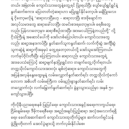
တယ်။ အမြဲတမ်း ကျောင်းသားတွေနဲ့တွေ့ရင် ပြုံးရယ်ပြီး ပျော်ပျော်ရွှင်ရွှင်နဲ့
နှုတ်ဆက်စကား ပြောတတ်တဲ့ဆရာဟာ မပြုံးရွှင်နိုင်တော့ပါ။ မချိပြုံးလေး
နဲ့ ငိုတော့မလိုနဲ့ “ဆရာလာပြီဟေ့ – ဆရာလာပြီ၊ စားဖိုချောင်က
အလုပ်သမားတွေ ဆရာခေါ်လာပြီ။ ထမင်းစားရတော့မှာပါ။ ရေမီးတွေ
လည်း ပြန်လာတော့မှာ၊ ဆရာစီစဉ်ထားပြီ။ အားမငယ်ကြနဲ့တပည်တို့” လို့
ငိုသံကြီးနဲ့ အဆောင်ပေါ်ကို အော်ဟစ်ပြောပါတယ်။ ကျောင်းသားတွေ
လည်း ဆရာ့အနားကပ်ပြီး နှုတ်ဆက်သူကနှုတ်ဆက်၊ လက်ကိုဆွဲ အင်္ကျီဆွဲ
သူကဆွဲနဲ့ ဆရာ့ကိုအခုမှပဲ တွေ့ရတော့တယ်လို့ အော်သူအော်ကြတယ်။
လက်ခုပ်ဝိုင်းတီးပြီး ပြောကြတယ်။ ဆရာလည်း ကျောင်းသားတွေရဲ့
အားပေးသံကြောင့် ဆရာ့မျက်နှာပြုံးရွှင်တာ တချက်တွေ့လိုက်ရတယ်။
တက္ကသိုလ်ကျောင်းသားအားလုံး ချစ်တဲ့ဆရာ။ ကျောင်းသားတွေကို
အပြန်အလှန်နွေးထွေးမှုနဲ့ လမ်းလျှောက်နှုတ်ဆက်ရင်း တက္ကသိုလ်ကံ့ကော်
တောက အဓိပတိ လမ်းမကြီးက ဝမ်းနည်းစွာနှုတ်ဆက်ရင်း လမ်း
တလျှောက်လုံး လက်မြှောက်နှုတ်ဆက်ရင်း ခွဲခွာသွားသည်မှာ အနှစ် ၅၀
ကျော်သွားပါပြီ။
ကိုလိုနီပညာရေးစနစ် ပြုပြင်ရေး၊ ကျောင်းသားအခွင့်အရေးကာကွယ်ရေး၊
ငြိမ်းချမ်းရေး၊ ဒီမိုကရေစီရေး၊ အရည်အချင်းပြည့်ဆရာ အလုံအလောက်ရရှိ
ရေး၊ ခေတ်အဆက်ဆက် ကျောင်းသားထုတိုက်ပွဲများ ဆက်လက်ရှင်သန်
ဖွံ့ဖြိုးတိုးတက် အောင်ပွဲများသို့ တက်လှမ်းနိုင်ပါစေ။