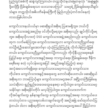
ပြည်တွင်းစစ်ကို ဆန့်ကျင်ကြတယ်။ တက္ကသိုလ်နယ်မြေတခုလုံး “အနုမြူဗုံး
ဒို့မလိုပြီ၊ ငြိမ်းချမ်းရေးသာ ပေးသာပေးကြပါ” သမဂ္ဂရဲ့ ငြိမ်းချမ်းရေးသီချင်း
သံများ တက္ကသိုလ်အဓိပတိခန်းမကြီးကို မြည်ဟည်းပဲ့တင်ထပ်နေတဲ့
ကာလဖြစ်ပါတယ်။
ကျောင်းသားနယ်ပယ်မှာ ဖဆဆိုရှယ်အစိုးရ ဩဇာမရှိဘူး။ ဘယ်လို
ကျောင်းသားအဖွဲ့အစည်းမှ ဝင်တိုးလို့မရဘူး။ အစိုးရလည်း ချုပ်ကိုင်လို့မရ
ဘူး။ အစိုးရလိုလားတဲ့ DSO ကျောင်းသားအဖွဲ့အစည်းလည်း ကျောင်းသား
ထုက လက်မခံကြဘူး။ ကျောင်းသားတွေဟာ ကျောင်းသားညီညွတ်ရေး
တပ်ဦးရဲ့ဦးဆောင်မှုအောက်မှာ ယုံယုံကြည်ကြည်နဲ့ လိုက်ပါခဲ့ကြလို့ဖြစ်
တယ်။ ကျောင်းသားညီညွတ်ရေးတပ်ဦးကလည်း ကိုလိုနီပညာရေးစနစ်
ပြုပြင်ရေး၊ ကျောင်းသားအခွင့်အရေး ကာကွယ်ရေး၊ ငြိမ်းချမ်းရေး၊ ဒီမိုက
ရေစီရေး စတဲ့ လုပ်ငန်းတွေအပြင် အရည်အချင်းပြည့်တဲ့ ဆရာ
အလုံအလောက်ရရှိရေး၊ ကျောင်းသားသမဂ္ဂကလည်း ကျောင်းသား
ကိုယ်စား ကျောင်းသားအခွင့်အရေးတွေ တောင်းဆိုပေးတယ်။ ဖဆဆိုရှယ်
အစိုးရဟာ ဘာကြောင့်များ ကျောင်းသားသမဂ္ဂအပေါ် အငြိုးတကြီးဖြစ်နေ
သလဲဆိုတာ ရှည်ရှည်ဝေးဝေးတွေးနေစရာ မလိုပါဘူး။ ကျောင်းသားသမဂ္ဂ
သမိုင်းမှာ အစိုးရခိုင်းတိုင်း မလုပ်ကြပါဘူး။ ကျောင်းသားဘက်က
လိုအပ်ချက်တွေ၊ နစ်နာချက်တွေ၊ ကျောင်းသားအခွင့်အရေး ကာကွယ်ပေး
တာပဲလုပ်တာ၊ ပညာရေးလစ်ဟာချက်တွေကို အစဉ်အမြဲ ဖော်ထုတ်တင်ပြ
ခဲ့တယ်။ ဒါဟာ အစိုးရတိုင်းက ကျောင်းသားသမဂ္ဂတွေအပေါ် ငြိုငြင်တာ၊