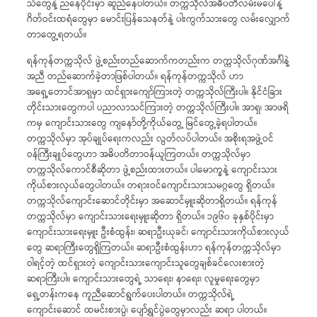
သံတွေနဲ့ ညနေပိုင်းမှာ ဆူညံနေပါတယ်။ တက္ကသိုလ်အဓိပတိလမ်းမပေါ်နဲ့
ဂိတ်ဝင်းထရံတွေမှာ မောင်းပြန်သေနတ်နဲ့ ပါးကွက်သားတွေ လမ်းလျှောက်
တာတွေ့ရတယ်။
ရန်ကုန်တက္ကသိုလ် ဖွဲ့စည်းတည်ဆောက်ကတည်းက တက္ကသိုလ်ဂုဏ်အင်္ဂါနဲ့
အညီ တည်ဆောက်ခဲ့တာဖြစ်ပါတယ်။ ရန်ကုန်တက္ကသိုလ် ဟာ
အရှေ့တောင်အာရှမှာ ထင်ရှားကျော်ကြားတဲ့ တက္ကသိုလ်ကြီးပါ။ နိုင်ငံခြား
တိုင်းသားတွေကပါ ပညာလာသင်ကြားတဲ့ တက္ကသိုလ်ကြီးပါ။ အာရှ၊ အာဖရိ
ကမှ ကျောင်းသားတွေ ကျနော်တို့ကိုယ်တွေ့ မြင်တွေ့ခဲ့ရပါတယ်။
တက္ကသိုလ်မှာ အုပ်ချုပ်ရေးကလည်း လွတ်လပ်ပါတယ်။ အစိုးရအဖွဲ့ဝင်
ဝန်ကြီးချုပ်တွေဟာ အဓိပတိတာဝန်ယူကြတယ်။ တက္ကသိုလ်မှာ
တက္ကသိုလ်ကောင်စီဆိုတာ ဖွဲ့စည်းထားတယ်။ ပါမောက္ခနဲ့ ကျောင်းသား
ကိုယ်စားလှယ်တွေပါတယ်။ တရားဝင်ကျောင်းသားသမဂ္ဂတွေ ရှိတယ်။
တက္ကသိုလ်ကျောင်းဆောင်တိုင်းမှာ အဆောင်မှူးဆိုတာရှိတယ်။ ရန်ကုန်
တက္ကသိုလ်မှာ ကျောင်းသားရေးမှူးဆိုတာ ရှိတယ်။ ၁၉၆၀ ခုနှစ်ပိုင်းမှာ
ကျောင်းသားရေးမှူး ဦးစံထွန်း၊ ဆရာဦးယုခင်၊ ကျောင်းသားကိုယ်စားလှယ်
တွေ ဆရာကြီးတွေရှိကြတယ်။ ဆရာဦးစံထွန်းဟာ ရန်ကုန်တက္ကသိုလ်မှာ
ဝါရင့်တဲ့ ထင်ရှားတဲ့ ကျောင်းသားကျောင်းသူတွေချစ်ခင်လေးစားတဲ့
ဆရာကြီးပါ။ ကျောင်းသားတွေရဲ့ သာရေး၊ နာရေး၊ လူမှုရေးတွေမှာ
ရှေ့တန်းကနေ ကူညီဆောင်ရွက်ပေးပါတယ်။ တက္ကသိုလ်ရဲ့
ကျောင်းဆောင် ထမင်းစားပွဲ၊ ပျော်ရွှင်ပွဲတွေမှာလည်း ဆရာ ပါတယ်။