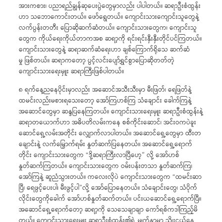
အားကစား၊ ပညာရည်ချွန်ဆုပေးပွဲတွေမှာလည်း ပါပါတယ်။ ဆရာဦးစံထွန်း
ဟာ သဘောကောင်းတယ်။ ဖော်ရွေတယ်။ ကျောင်းသားကျောင်းသူတွေနဲ့
လက်ပွန်းတတီး ပြောဆိုဆက်ဆံတယ်။ ကျောင်းသားတွေက၊ ကျောင်းသူ
တွေက ကိုယ်ရေးကိုယ်တာကအစ ဆရာ့ကို ရင်းရင်းနှီးနှီးတိုင်ပင်ကြတယ်။
ကျောင်းသားတွေနဲ့ ဆရာဆက်ဆံရေးဟာ ချစ်ကြောက်ရိုသေ ဆက်ဆံ
မှု ဖြစ်တယ်။ ဆရာကတော့ ပွင့်လင်းပျော်ရွှင်စွာပြောဆိုတတ်တဲ့
ကျောင်းသားရေးမှူး ဆရာကြီးဖြစ်ပါတယ်။
၈ ရက်နေ့ညနေပိုင်းမှာလည်း အဆောင်အသီးသီးမှာ မီးဖြတ်၊ ရေဖြတ်နဲ့
ထမင်းလည်းမစားရသေးတော့ အော်ကြဟစ်ကြ သံချောင်း ခေါက်ကြနဲ့
အဆောင်တွေမှာ ဆန္ဒပြနေကြတယ်။ ကျောင်းသားရေးမှူး ဆရာဦးစံထွန်းနဲ့
ဆရာတယောက်ဟာ အဓိပတိလမ်းကနေ စစ်ကိုင်းဆောင်၊ အင်းဝကပဲခူး
ဆောင်ရှေ့လမ်းအတိုင်း လျှောက်လာပါတယ်။ အဆောင်ရှေ့တွေမှာ ထီးတ
ချောင်းနဲ့ လက်မြှောက်ရမ်း နှုတ်ဆက်ပြနေတယ်။ အဆောင်ရှေ့ရောက်
တိုင်း ကျောင်းသားတွေက “ဒို့ဆရာကြီးလာပြီဟေ့” လို့ အော်ဟစ်
နှုတ်ဆက်ကြတယ်။ ကျောင်းသားတွေက ဝမ်းပန်းတသာ နှုတ်ဆက်ကြ၊
အော်ကြနဲ့ ဆူညံသွားတယ်။ ကလေးလိုပဲ ကျောင်းသားတွေက “ထမင်းဆာ
ပြီ၊ ရေဖွင့်ပေးပါ၊ မီးဖွင့်ပါ”လို့ အော်ပြောနေတယ်။ သံချောင်းတွေ၊ သံပိုက်
လိုင်းတွေကိုခေါက် အော်ဟစ်နှုတ်ဆက်တယ်။ ပင်းယဆောင်ရှေ့ရောက်ပြီ။
အဆောင်ရှေ့ရောက်တော့ ဆရာ့ကို သေသေချာချာ ကော်ရစ်ကဒါကြည့်မိ
တယ်။ ကျောင်းသားရေးမှူး ဆရာဦးစံထွန်း၏ရဲ့ မျက်နှာမှာ ညှိုးငယ်နေ