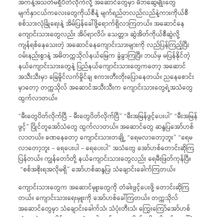
အကန့်အသတ်မရှိပိတ်လိုက်လို့ အဆောင်တွေမှာ မိဘဆွေမျိုးတွေ
မျက်နှာငယ်ကလေးတွေကိုယ်စီနဲ့ မျက်ရည်တလည်လည်နဲ့ကားကိုယ်စီ
စစ်သားလုံခြုံရေးနဲ့ အိမ်ပြန်ခေါ်ဖို့ရောက်ရှိလာကြတယ်။ အဆောင်နေ
ကျောင်းသားတွေလည်း အိပ်ရာလိပ်၊ သေတ္တာ၊ ဆွဲအိတ်ကိုယ်စီဆွဲလို့
ကျန်ရစ်နေသေးတဲ့ အဆောင်နေကျောင်းသားများကို လည်ပြန်ကြည့်ပြီး
ဝမ်းနည်းစွာနဲ့ အမိတက္ကသိုလ်နယ်မြေက ခွဲခွာကြပြီ။ ဘယ်မှ မပြန်နိုင်တဲ့
နယ်ကျောင်းသားတွေနဲ့ ပြည်နယ်ကျောင်းသားတွေကတော့ အဆောင်
အသီးသီးမှာ ခြေမှိုင်လက်မှိုင်ချ စကားတီးတိုးပြောနေတယ်။ ညနေစောင်း
မှာတော့ တက္ကသိုလ် အဆောင်အသီးသီးက ကျောင်းသားတွေရဲ့အသံတွေ
ထွက်လာတယ်။
“မီးတွေပိတ်လိုက်ပြီ – မီးတွေပိတ်လိုက်ပြီ” “မီးအမြန်ဖွင့်ပေးပါ” “မီးအမြန်
ဖွင့်” ပြိုင်တူအော်သံတွေ ထွက်လာတယ်။ အဆောင်တွေ ဆန္ဒပြအော်ဟစ်
လာတယ်။ ခဏနေတော့ ကျောင်းသားတချို့ “ရေမလာတော့ဘူး” “ရေမ
လာတော့ဘူး – ရေပေးပါ – ရေပေးပါ” အသံတွေ အော်ဟစ်တောင်းဆိုကြ
ပြန်တယ်။ ကျွန်တော်တို့ နယ်ကျောင်းသားတွေလည်း ရေမီးဖြတ်ကုန်ပြီ။
“စစ်အစိုးရအလိုမရှိ” အော်ဟစ်ဆန္ဒပြ၊ သံချောင်းခေါက်ကြတယ်။
ကျောင်းသားတွေက အဆောင်မှူးတွေကို တံခါးဖွင့်ပေးဖို့ တောင်းဆိုကြ
တယ်။ ကျောင်းသားရေးမှူးကို အော်ဟစ်ခေါ်ကြတယ်။ တက္ကသိုလ်
အဆောင်တွေမှာ သံချောင်းခေါက်သံ၊ သံပုံးတီးသံ၊ ကြွေးကြော်အော်ဟစ်