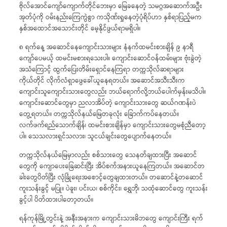
ဗိုလ်အောင်ကျော်ကျောက်တိုင်ဘေးမှာ မြေခနေတဲ့ သမဂ္ဂအဆောက်အဦး
အုတ်ပုံကို ဝမ်းနည်းကြေကွဲစွာ ကသိုဏ်းရှုနေတဲ့ပုံရိပ်ဟာ နှစ်ရာပြည့်မက
နှစ်အထောင်အသောင်းတိုင် မေ့နိုင်ဖွယ်ရာမရှိပါ။
၈ ရက်နေ့ အဆောင်နေကျောင်းသားများ နံနက်ထမင်းစားချိန် ၉ နာရီ
ကျော်ပေမယ့် ထမင်းမစားရသေးပါ။ ကျောင်းဆောင်ဝန်ထမ်းများ ဗုံးခွဲတဲ့
အသံကြောင့် ထွက်ပြေးတိမ်းရှောင်နေကြရာ တက္ကသိုလ်ဆရာများ
ကိုယ်တိုင် လိုက်လံရှာဖွေခေါ်ယူနေရတယ်။ အဆောင်အသီးသီးက
ကျောင်းသူကျောင်းသားတွေလည်း ဘယ်ရောက်လို့ဘယ်ပေါက်မှန်းမသိပါ။
ကျောင်းဆောင်တွေမှာ ညလာအိပ်တဲ့ ကျောင်းသားတွေ ဆယ်ဂဏန်းပဲ
တွေ့ရတယ်။ တက္ကသိုလ်နယ်မြေတခုလုံး ခြောက်ကပ်နေတယ်။
လက်ဖက်ရည်သောက်ချိန်၊ ထမင်းစားချိန်မှာ ကျောင်းသားတွေမစုံညီတော့
ပါ။ သေသလားရှင်သလား၊ သူငယ်ချင်းတွေပျောက်နေတယ်။
တက္ကသိုလ်နယ်မြေမှာလည်း စစ်သားတွေ သေနတ်ချထားပြီး အဆောင်
တွေကို ကျောပေးခြေဆင်းပြီး အိပ်စက်အနားယူနေကြတယ်။ အဆောင်တ
ခါးတွေပိတ်ပြီး လုံခြုံရေးအစောင့်တွေချထားတယ်။ တဆောင်နဲ့တဆောင်
ကူးသန်းခွင့် မပြု။ ပဲခူး၊ ပင်းယ၊ စစ်ကိုင်း၊ ရွှေဘို၊ သထုံဆောင်တွေ ကူးသန်း
ခွင့်ပါ ပိတ်ထားပါတော့တယ်။
ရန်ကုန်မြို့တွင်းနဲ့ အနီးအနားက ကျောင်းသားမိဘတွေ ကျောင်းကြီး ရက်