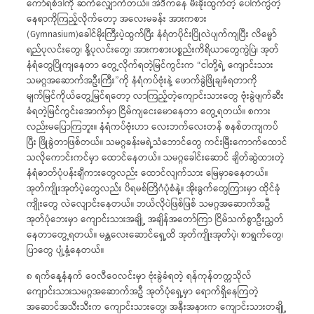
ကော်ရစ်ဒါကို ဆက်လျှောက်တယ်။ အဲဒီကနေ မီးခိုးထွက်တဲ့ ပေါက်ကွဲတဲ့
နေရာကိုကြည့်လိုက်တော့ အလေးမခန်း အားကစား
(Gymnasium)ခေါင်မိုးကြီးပဲ့ထွက်ပြီး နံရံတပိုင်းပြိုလဲပျက်ကျပြီး လိမ္မော်
ရည်ပုလင်းတွေ၊ နို့ပုလင်းတွေ၊ အားကစားပစ္စည်းကိရိယာတွေကွဲပြဲ၊ အုတ်
နံရံတွေပြိုကျနေတာ တွေ့လိုက်ရတဲ့မြင်ကွင်းက “ငါတို့ရဲ့ ကျောင်းသား
သမဂ္ဂအဆောက်အဦးကြီး”ကို နံရံကပ်ဗုံးနဲ့ ဖောက်ခွဲဖြိုချခံရတာကို
မျက်မြင်ကိုယ်တွေ့မြင်ရတော့ လာကြည့်တဲ့ကျောင်းသားတွေ ဗုံးခွဲဖျက်ဆီး
ခံရတဲ့မြင်ကွင်းအောက်မှာ ငြိမ်ကျငေးမောနေတာ တွေ့ရတယ်။ စကား
လည်းမပြောကြဘူး။ နံရံကပ်ဗုံးဟာ လေးဘက်လေးတန် စနစ်တကျကပ်
ပြီး ဖြိုခွဲတာဖြစ်တယ်။ သမဂ္ဂခန်းမရဲ့သံဘောင်တွေ ကင်းမြီးကောက်ထောင်
သလိုကောင်းကင်မှာ ထောင်နေတယ်။ သမဂ္ဂခေါင်းဆောင် ချိတ်ဆွဲထားတဲ့
နံရံဓာတ်ပုံပန်းချီကားတွေလည်း ထောင်လျက်သား မြေမှာခနေတယ်။
အုတ်ကျိုးအုတ်ပဲ့တွေလည်း ပိရမစ်တြိဂံပုံစံနဲ့။ အိုးခွက်တွေကြားမှာ ထိုင်ခုံ
ကျိုးတွေ လဲလျောင်းနေတယ်။ ဘယ်လိုပဲဖြစ်ဖြစ် သမဂ္ဂအဆောက်အဦ
အုတ်ပုံဘေးမှာ ကျောင်းသားအချို့ အချိန်အတော်ကြာ ငြိမ်သက်စွာဦးညွှတ်
နေတာတွေ့ရတယ်။ မန္တလေးဆောင်ရှေ့ထိ အုတ်ကျိုးအုတ်ပဲ့၊ စာရွက်တွေ၊
ပြာတွေ ပျံ့နှံ့နေတယ်။
၈ ရက်နေ့နံနက် ဝေလီဝေလင်းမှာ ဗုံးခွဲခံရတဲ့ ရန်ကုန်တက္ကသိုလ်
ကျောင်းသားသမဂ္ဂအဆောက်အဦ အုတ်ပုံရှေ့မှာ ရောက်ရှိနေကြတဲ့
အဆောင်အသီးသီးက ကျောင်းသားတွေ၊ အနီးအနားက ကျောင်းသားတချို့