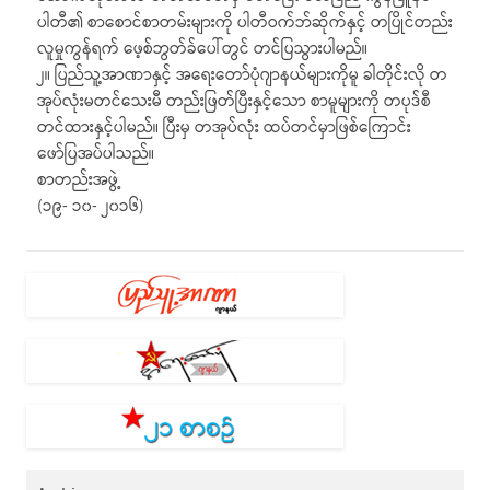
ပါတီ၏ စာစောင်စာတမ်းများကို ပါတီဝက်ဘ်ဆိုက်နှင့် တပြိုင်တည်း
လူမှုကွန်ရက် ဖေ့စ်ဘွတ်ခ်ပေါ်တွင် တင်ပြသွားပါမည်။
၂။ ပြည်သူ့အာဏာနှင့် အရေးတော်ပုံဂျာနယ်များကိုမူ ခါတိုင်းလို တ
အုပ်လုံးမတင်သေးမီ တည်းဖြတ်ပြီးနှင့်သော စာမူများကို တပုဒ်စီ
တင်ထားနှင့်ပါမည်။ ပြီးမှ တအုပ်လုံး ထပ်တင်မှာဖြစ်ကြောင်း
ဖော်ပြအပ်ပါသည်။
စာတည်းအဖွဲ့
(၁၉- ၁၀- ၂၀၁၆)