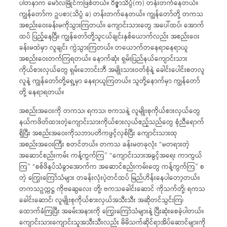
ပါတနာက မော်လမြိုင်ကဖြစ်တယ်။ ဝိဇ္ဇာသိပ္ပံ(က) တန်းတက်နေတယ်။
ကျွန်တော်က ဥပစာ(သိပ္ပံ ခ) တန်းတက်နေတယ်။ ကျွန်တော်တို့ တကသ
အစည်းဝေးခန်းမကိုသွားကြတယ်။ ကျောင်းသားတွေ အပေါ်ထပ်၊ အောက်
ထပ် ပြည့်နေပြီ။ ကျွန်တော်တို့သူငယ်ချင်းနှစ်ယောက်လည်း အစည်းဝေး
ခန်းမထဲမှာ လူချင်း ကွဲသွားကြတယ်။ တယောက်တနေရာနေရာယူ
အစည်းဝေးတက်ကြရတယ်။ နောက်ဆုံး ရှမ်းပြည်နယ်ကျောင်းသား
ကိုယ်စားလှယ်တွေ ရှမ်းဘောင်းဘီ အမျိုးသားဝတ်စုံနဲ့ ခေါင်းပေါင်းစတလူ
လူနဲ့ ကျွန်တော်တို့ရှေ့မှာ နေရာယူကြတယ်။ သူတို့နောက်မှာ ကျွန်တော်
တို့ နေရာရတယ်။
အစည်းအဝေးကို တကသ၊ ရကသ၊ ဗကသနဲ့ လူမျိုးစုကိုယ်စားလှယ်တွေ
နယ်ကဖိတ်ထားတဲ့ကျောင်းသားကိုယ်စားလှယ်ဧည့်သည်တွေ စုံညီရောက်
ရှိပြီး အစည်းအဝေးကိုသဘာပတိကဖွင့်လှစ်ပြီး ကျောင်းသားထု
အစည်းအဝေးကြီး စတင်တယ်။ တကသ ခန်းမတခုလုံး “မတရားတဲ့
အဆောင်စည်းကမ်း ကန့်ကွက်ကြ” “ကျောင်းသားအခွင့်အရေး ကာကွယ်
ကြ” “စစ်ဖိနပ်သံခွာအောက်က အဆောင်စည်းကမ်းတွေ ကန့်ကွက်ကြ” စ
တဲ့ ကြွေးကြော်သံများ တခန်းလုံးပဲ့တင်ထပ် မြည်ဟိန်းနေပါတော့တယ်။
တကသဥက္ကဋ္ဌ ကိုဗဆွေလေး တို့၊ ဗကသခေါင်းဆောင် ကိုသက်တို့၊ ရကသ
ခေါင်းဆောင်၊ လူမျိုးစုကိုယ်စားလှယ်အသီးသီး အဆိုတင်သွင်းကြ၊
ထောက်ခံကြပြီး အခမ်းအနားကို ကြွေးကြော်သံများနဲ့ ပြီးဆုံးစေခဲ့ပါတယ်။
ကျောင်းသားကျောင်းသူအသီးသီးလည်း မိမိသက်ဆိုင်ရာအိပ်ဆောင်များကို