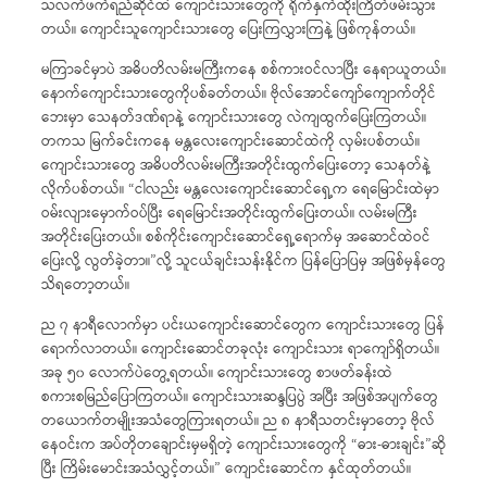
သလက်ဖက်ရည်ဆိုင်ထဲ ကျောင်းသားတွေကို ရိုက်နှက်ထိုးကြိတ်ဖမ်းသွား
တယ်။ ကျောင်းသူကျောင်းသားတွေ ပြေးကြလွှားကြနဲ့ ဖြစ်ကုန်တယ်။
မကြာခင်မှာပဲ အဓိပတိလမ်းမကြီးကနေ စစ်ကားဝင်လာပြီး နေရာယူတယ်။
နောက်ကျောင်းသားတွေကိုပစ်ခတ်တယ်။ ဗိုလ်အောင်ကျော်ကျောက်တိုင်
ဘေးမှာ သေနတ်ဒဏ်ရာနဲ့ ကျောင်းသားတွေ လဲကျထွက်ပြေးကြတယ်။
တကသ မြက်ခင်းကနေ မန္တလေးကျောင်းဆောင်ထဲကို လှမ်းပစ်တယ်။
ကျောင်းသားတွေ အဓိပတိလမ်းမကြီးအတိုင်းထွက်ပြေးတော့ သေနတ်နဲ့
လိုက်ပစ်တယ်။ “ငါလည်း မန္တလေးကျောင်းဆောင်ရှေ့က ရေမြောင်းထဲမှာ
ဝမ်းလျားမှောက်ဝပ်ပြီး ရေမြောင်းအတိုင်းထွက်ပြေးတယ်။ လမ်းမကြီး
အတိုင်းပြေးတယ်။ စစ်ကိုင်းကျောင်းဆောင်ရှေ့ရောက်မှ အဆောင်ထဲဝင်
ပြေးလို့ လွတ်ခဲ့တာ။”လို့ သူငယ်ချင်းသန်းနိုင်က ပြန်ပြောပြမှ အဖြစ်မှန်တွေ
သိရတော့တယ်။
ည ၇ နာရီလောက်မှာ ပင်းယကျောင်းဆောင်တွေက ကျောင်းသားတွေ ပြန်
ရောက်လာတယ်။ ကျောင်းဆောင်တခုလုံး ကျောင်းသား ရာကျော်ရှိတယ်။
အခု ၅၀ လောက်ပဲတွေ့ရတယ်။ ကျောင်းသားတွေ စာဖတ်ခန်းထဲ
စကားစမြည်ပြောကြတယ်။ ကျောင်းသားဆန္ဒပြပွဲ အပြီး အဖြစ်အပျက်တွေ
တယောက်တမျိုးအသံတွေကြားရတယ်။ ည ၈ နာရီသတင်းမှာတော့ ဗိုလ်
နေဝင်းက အပ်တိုတချောင်းမှမရှိတဲ့ ကျောင်းသားတွေကို “ဓား-ဓားချင်း”ဆို
ပြီး ကြိမ်းမောင်းအသံလွှင့်တယ်။” ကျောင်းဆောင်က နှင်ထုတ်တယ်။