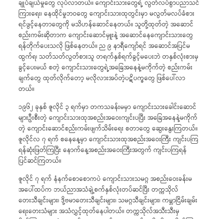
ချုပ်ချယ်မှုတွေ လုပ်လာတယ်။ ကျောင်းသားတွေရဲ့ လွတ်လပ်စွာပညာသင်
ကြားရေး၊ နေထိုင်မှုဘဝတွေ ကျောင်းသားထုတွင်းမှာ မလွတ်မလပ်ခံစား
ရင်ဖွင့်နေတာတွေကို မသိဟန်ဆောင်နေတယ်။ သူတို့ထုတ်တဲ့ အဆောင်
စည်းကမ်းဆိုတာက ကျောင်းဆောင်မှူးနဲ့ အဆောင်နေကျောင်းသားတွေ
ရန်တိုက်ပေးသလို ဖြစ်နေတယ်။ ည ၉ နာရီကျော်ရင် အဆောင်အပြင်မ
ထွက်ရ၊ သတ်သတ်လွတ်စားသူ တရက်နှစ်ရက်ခွင့်မပေးဘဲ တနှစ်လုံးစားမှ
ခွင့်ပေးမယ် စတဲ့ ကျောင်းသားတွေရဲ့အခြေအနေနဲ့မကိုက်တဲ့ စည်းကမ်း
ချက်တွေ ထုတ်လိုက်တော့ မလိုလားအပ်တဲ့ပဋိပက္ခတွေ ဖြစ်ပေါ်လာ
တယ်။
၁၉၆၂ ခုနှစ် ဇူလိုင် ၃ ရက်မှာ တကသခန်းမမှာ ကျောင်းသားခေါင်းဆောင်
များဦးစီးတဲ့ ကျောင်းသားထုအစည်းအဝေးကျင်းပပြီး အခြေအနေနဲ့မကိုက်
တဲ့ ကျောင်းဆောင်စည်းကမ်းဖျက်သိမ်းရေး စတာတွေ ဆွေးနွေးကြတယ်။
ဇူလိုင်လ ၇ ရက် စနေနေ့မှာ ကျောင်းသားထုအစည်းအဝေးကြီး ကျင်းပကြ
ရန်ဆုံးဖြတ်ကြပြီး နောက်နေ့အစည်းအဝေးကြီးအတွက် ကျင်းပကြရန်
ပြင်ဆင်ကြတယ်။
ဇူလိုင် ၇ ရက် နံနက်စောစောကပဲ ကျောင်းသားသမဂ္ဂ အစည်းဝေးခန်းမ
အပေါ်ထပ်က ဘယ်ညာအသံချဲ့စက်နှစ်လုံးတပ်ဆင်ပြီး တက္ကသိုလ်
တေးသီချင်းများ၊ ဒို့ဗမာတေးသီချင်းများ၊ သမဂ္ဂသီချင်းများ၊ ကမ္ဘာငြိမ်းချမ်း
ရေးတေးသံများ အသံလွှင့်ထုတ်နေပါတယ်။ တက္ကသိုလ်အသီးသီးမှ