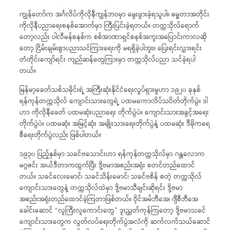
ကျွန်တော်က အင်္ဂလိပ်ကိုလိုနီကျွန်ဘဝမှာ မွေးဖွားခဲ့ရသူပါ။ ဓမ္မတာအတိုင်း
ကိုလိုနီပညာရေးစနစ်အောက်မှာ ကြီးပြင်းခဲ့ရတယ်။ တက္ကသိုလ်ရောက်
တော့လည်း ပါလီမန်စနစ်က စစ်အာဏာရှင်စနစ်အကူးအပြောင်းကာလဆို
တော့ ငြိမ်းချမ်းစွာပညာသင်ကြားရေးကို မရရှိခဲ့ပါဘူး။ ပြေးရင်းလွှားရင်း
တံတိုင်းကျော်ရင်း ကျည်ဆန်တွေကြားမှာ တက္ကသိုလ်ပညာ သင်ခဲ့ရပါ
တယ်။
မြန်မာ့ခေတ်သစ်သမိုင်းရဲ့ အကြီးဆုံးနိုင်ငံရေးလှုပ်ရှားမှုဟာ ၁၉၂၀ ခုနှစ်
ရန်ကုန်တက္ကသိုလ် ကျောင်းသားတွေရဲ့ ပထမကောလိပ်သပိတ်တိုက်ပွဲ။ ဒါ
ဟာ ကိုလိုနီခေတ် ပထမဆုံးပညာရေး တိုက်ပွဲပဲ။ ကျောင်းသားအခွင့်အရေး
တိုက်ပွဲပဲ။ ပထမဆုံး အမြင့်ဆုံး အမျိုးသားရေးတိုက်ပွဲနဲ့ ပထမဆုံး ဒီမိုကရေ
စီရေးတိုက်ပွဲလည်း ဖြစ်ပါတယ်။
၁၉၃၀ ပြည့်နှစ်မှာ သခင်ဗသောင်းဟာ ရန်ကုန်တက္ကသိုလ်မှာ ဂန္တ​လောက
မဂ္ဂဇင်း အယ်ဒီတာကထွက်ပြီး ဒို့ဗမာအစည်းအရုံး စတင်တည်ထောင်
တယ်။ သခင်လေးမောင်၊ သခင်သိန်းမောင်၊ သခင်ဗစိန် စတဲ့ တက္ကသိုလ်
ကျောင်းသားတွေနဲ့ တက္ကသိုလ်ထဲမှာ ဒို့ဗမာသီချင်းဆိုရင်း ဒို့ဗမာ
အစည်းအရုံးတည်ထောင်ခဲ့ကြတာဖြစ်တယ်။ ဝိုင်အမ်ဘီအေ၊ ဂျီစီဘီအေ
ခေါင်းဆောင် “လူကြီးလူကောင်းတွေ” ဒူးညွှတ်ကုန်ကြတော့ ဒို့ဗမာသခင်
ကျောင်းသားတွေက လွတ်လပ်ရေးတိုက်ပွဲအလံကို ဆက်လက်သယ်ဆောင်