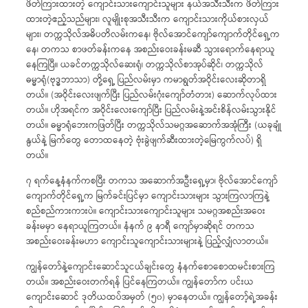
ဖိတ်ကြားထားတဲ့ ကျောင်းသားကျောင်းသူများ နယ်အသီးသီးက ဖိတ်ကြား
ထားတဲ့ဧည့်သည်များ၊ လူမျိုးစုအသီးသီးက ကျောင်းသားကိုယ်စားလှယ်
များ၊ တက္ကသိုလ်အဓိပတိလမ်းကနေ၊ ဗိုလ်အောင်ကျော်ကျောက်တိုင်ရှေ့က
နေ၊ တကသ စာဖတ်ခန်းကနေ အစည်းဝေးခန်းမဆီ သွားရောက်နေရာယူ
နေကြပြီ။ ယခင်တက္ကသိုလ်ဆေးရုံ၊ တက္ကသိုလ်စာအုပ်ဆိုင်၊ တက္ကသိုလ်
ဓမ္မာရုံ(ဗုဒ္ဓဘာသာ) တို့ရှေ့ ပြည်လမ်းမှာ ကမာရွတ်အဝိုင်းလေးဆိုတာရှိ
တယ်။ (အဝိုင်းလေးဖျက်ပြီး ပြည်လမ်းဂုံးကျော်တံတား) ဆောက်လုပ်ထား
တယ်။ ဟိုအရင်က အဝိုင်းလေးကျော်ပြီး ပြည်လမ်းနဲ့အင်းစိန်လမ်းသွားနိုင်
တယ်။ ဓမ္မာရုံဘေးကဖြတ်ပြီး တက္ကသိုလ်သမဂ္ဂအဆောက်အအုံကြီး (ယခုချုံ
နွယ်နဲ့ မြက်တွေ တောထနေတဲ့ ဗုံးခွဲဖျက်ဆီးထားတဲ့မြေကွက်လပ်) ရှိ
တယ်။
၇ ရက်နေ့နံနက်ကစပြီး တကသ အဆောက်အဦးရှေ့မှာ၊ ဗိုလ်အောင်ကျော်
ကျောက်တိုင်ရှေ့က မြက်ခင်းပြင်မှာ ကျောင်းသားများ သွားကြလာကြနဲ့
စည်စည်ကားကားပဲ။ ကျောင်းသားကျောင်းသူများ သမဂ္ဂအစည်းအဝေး
ခန်းမမှာ နေရာယူကြတယ်။ နံနက် ၉ နာရီ ကျော်မှာဆိုရင် တကသ
အစည်းဝေးခန်းမဟာ ကျောင်းသူကျောင်းသားများနဲ့ ပြည့်လျှံလာတယ်။
ကျွန်တော်နဲ့ကျောင်းဆောင်သူငယ်ချင်းတွေ နံနက်စောစောထမင်းစားကြ
တယ်။ အစည်းဝေးတက်ရန် ပြင်နေကြတယ်။ ကျွန်တော်က ပင်းယ
ကျောင်းဆောင် ဒုတိယထပ်အမှတ် (၅၀) မှာနေတယ်။ ကျွန်တော့်ရဲ့အခန်း