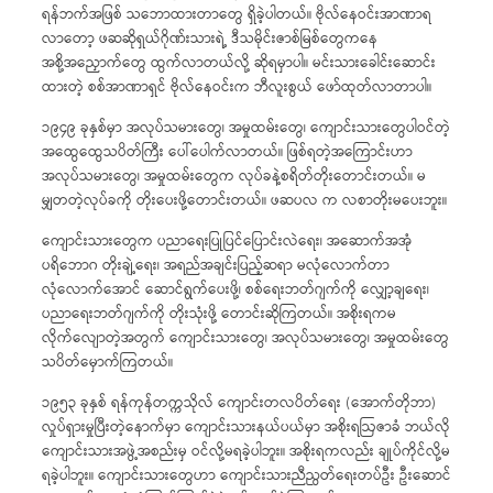
ရန်ဘက်အဖြစ် သဘောထားတာတွေ ရှိခဲ့ပါတယ်။ ဗိုလ်နေဝင်းအာဏာရ
လာတော့ ဖဆဆိုရှယ်ဂိုဏ်းသားရဲ့ ဒီသမိုင်းဇာစ်မြစ်တွေကနေ
အစို့အညှောက်တွေ ထွက်လာတယ်လို့ ဆိုရမှာပါ။ မင်းသားခေါင်းဆောင်း
ထားတဲ့ စစ်အာဏာရှင် ဗိုလ်နေဝင်းက ဘီလူးစွယ် ဖော်ထုတ်လာတာပါ။
၁၉၄၉ ခုနှစ်မှာ အလုပ်သမားတွေ၊ အမှုထမ်းတွေ၊ ကျောင်းသားတွေပါဝင်တဲ့
အထွေထွေသပိတ်ကြီး ပေါ်ပေါက်လာတယ်။ ဖြစ်ရတဲ့အကြောင်းဟာ
အလုပ်သမားတွေ၊ အမှုထမ်းတွေက လုပ်ခနဲ့စရိတ်တိုးတောင်းတယ်။ မ
မျှတတဲ့လုပ်ခကို တိုးပေးဖို့တောင်းတယ်။ ဖဆပလ က လစာတိုးမပေးဘူး။
ကျောင်းသားတွေက ပညာရေးပြုပြင်ပြောင်းလဲရေး၊ အဆောက်အအုံ
ပရိဘောဂ တိုးချဲ့ရေး၊ အရည်အချင်းပြည့်ဆရာ မလုံလောက်တာ
လုံလောက်အောင် ဆောင်ရွက်ပေးဖို့၊ စစ်ရေးဘတ်ဂျက်ကို လျှော့ချရေး၊
ပညာရေးဘတ်ဂျက်ကို တိုးသုံးဖို့ တောင်းဆိုကြတယ်။ အစိုးရကမ
လိုက်လျောတဲ့အတွက် ကျောင်းသားတွေ၊ အလုပ်သမားတွေ၊ အမှုထမ်းတွေ
သပိတ်မှောက်ကြတယ်။
၁၉၅၃ ခုနှစ် ရန်ကုန်တက္ကသိုလ် ကျောင်းတလပိတ်ရေး (အောက်တိုဘာ)
လှုပ်ရှားမှုပြီးတဲ့နောက်မှာ ကျောင်းသားနယ်ပယ်မှာ အစိုးရဩဇာခံ ဘယ်လို
ကျောင်းသားအဖွဲ့အစည်းမှ ဝင်လို့မရခဲ့ပါဘူး။ အစိုးရကလည်း ချုပ်ကိုင်လို့မ
ရခဲ့ပါဘူး။ ကျောင်းသားတွေဟာ ကျောင်းသားညီညွတ်ရေးတပ်ဦး ဦးဆောင်