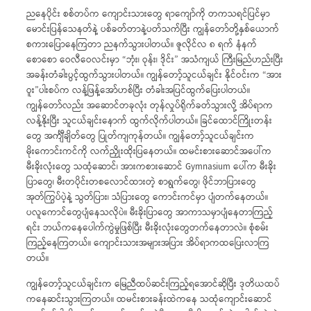
ညနေပိုင်း စစ်တပ်က ကျောင်းသားတွေ ရာကျော်ကို တကသရင်ပြင်မှာ
မောင်းပြန်သေနတ်နဲ့ ပစ်ခတ်တာနဲ့ပတ်သက်ပြီး ကျွန်တော်တို့နှစ်ယောက်
စကားပြောနေကြတာ ညနက်သွားပါတယ်။ ဇူလိုင်လ ၈ ရက် နံနက်
စောစော ဝေလီဝေလင်းမှာ “ဘုံး၊ ဝုန်း၊ ဒိုင်း” အသံကျယ် ကြီးမြည်ဟည်းပြီး
အခန်းတံခါးပွင့်ထွက်သွားပါတယ်။ ကျွန်တော့်သူငယ်ချင်း နိုင်ဝင်းက “အား
ဝူး”ပါးစပ်က လန့်ဖြန့်အော်ဟစ်ပြီး တံခါးအပြင်ထွက်ပြေးပါတယ်။
ကျွန်တော်လည်း အဆောင်တခုလုံး တုန်လှုပ်ရိုက်ခတ်သွားလို့ အိပ်ရာက
လန့်နိုးပြီး သူငယ်ချင်းနောက် ထွက်လိုက်ပါတယ်။ ခြင်ထောင်ကြိုးတန်း
တွေ အင်္ကျီချိတ်တွေ ပြုတ်ကျကုန်တယ်။ ကျွန်တော့်သူငယ်ချင်းက
မိုးကောင်းကင်ကို လက်ညှိုးထိုးပြနေတယ်။ ထမင်းစားဆောင်အပေါ်က
မီးခိုးလုံးတွေ သထုံဆောင်၊ အားကစားဆောင် Gymnasium ပေါ်က မီးခိုး
ပြာတွေ၊ မီးတပိုင်းတစလောင်ထားတဲ့ စာရွက်တွေ၊ ဖိုင်ဘာပြားတွေ
အုတ်ကြွပ်ပဲ့နဲ့ သွတ်ပြား၊ သံပြားတွေ ကောင်းကင်မှာ ပျံတက်နေတယ်။
ပလူကောင်တွေပျံနေသလိုပဲ။ မီးခိုးပြာတွေ အာကာသမှာပျံနေတာကြည့်
ရင်း ဘယ်ကနေပေါက်ကွဲမှုဖြစ်ပြီး မီးခိုးလုံးတွေတက်နေတာလဲ။ စုံစမ်း
ကြည့်နေကြတယ်။ ကျောင်းသားအများအပြား အိပ်ရာကထပြေးလာကြ
တယ်။
ကျွန်တော့်သူငယ်ချင်းက မြေညီထပ်ဆင်းကြည့်ရအောင်ဆိုပြီး ဒုတိယထပ်
ကနေဆင်းသွားကြတယ်။ ထမင်းစားခန်းထဲကနေ သထုံကျောင်းဆောင်