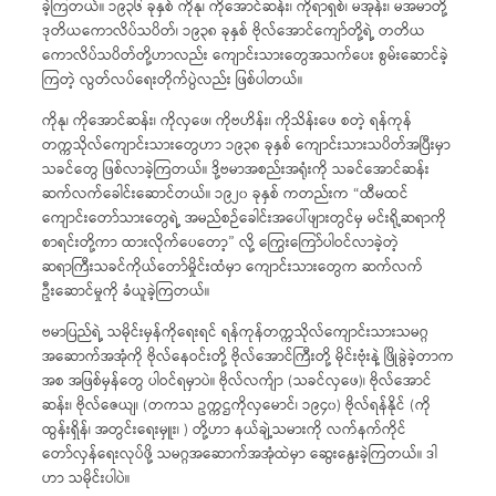
ခဲ့ကြတယ်။ ၁၉၃၆ ခုနှစ် ကိုနု၊ ကိုအောင်ဆန်း၊ ကိုရာရှစ်၊ မအုန်း၊ မအမာတို့
ဒုတိယကောလိပ်သပိတ်၊ ၁၉၃၈ ခုနှစ် ဗိုလ်အောင်ကျော်တို့ရဲ့ တတိယ
ကောလိပ်သပိတ်တို့ဟာလည်း ကျောင်းသားတွေအသက်ပေး စွမ်းဆောင်ခဲ့
ကြတဲ့ လွတ်လပ်ရေးတိုက်ပွဲလည်း ဖြစ်ပါတယ်။
ကိုနု၊ ကိုအောင်ဆန်း၊ ကိုလှဖေ၊ ကိုဗဟိန်း၊ ကိုသိန်းဖေ စတဲ့ ရန်ကုန်
တက္ကသိုလ်ကျောင်းသားတွေဟာ ၁၉၃၈ ခုနှစ် ကျောင်းသားသပိတ်အပြီးမှာ
သခင်တွေ ဖြစ်လာခဲ့ကြတယ်။ ဒို့ဗမာအစည်းအရုံးကို သခင်အောင်ဆန်း
ဆက်လက်ခေါင်းဆောင်တယ်။ ၁၉၂၀ ခုနှစ် ကတည်းက “ထီမထင်
ကျောင်းတော်သားတွေရဲ့ အမည်စဉ်ခေါင်းအပေါ်ဖျားတွင်မှ မင်းရို့ဆရာကို
စာရင်းတို့ကာ ထားလိုက်ပေတော့” လို့ ကြွေးကြော်ပါဝင်လာခဲ့တဲ့
ဆရာကြီးသခင်ကိုယ်တော်မှိုင်းထံမှာ ကျောင်းသားတွေက ဆက်လက်
ဦးဆောင်မှုကို ခံယူခဲ့ကြတယ်။
ဗမာပြည်ရဲ့ သမိုင်းမှန်ကိုရေးရင် ရန်ကုန်တက္ကသိုလ်ကျောင်းသားသမဂ္ဂ
အဆောက်အအုံကို ဗိုလ်နေဝင်းတို့ ဗိုလ်အောင်ကြီးတို့ မိုင်းဗုံးနဲ့ ဖြိုခွဲခဲ့တာက
အစ အဖြစ်မှန်တွေ ပါဝင်ရမှာပဲ။ ဗိုလ်လက်ျာ (သခင်လှဖေ)၊ ဗိုလ်အောင်
ဆန်း၊ ဗိုလ်ဇေယျ၊ (တကသ ဥက္ကဌကိုလှမောင်၊ ၁၉၄၀) ဗိုလ်ရန်နိုင် (ကို
ထွန်းရှိန်၊ အတွင်းရေးမှူး၊ ) တို့ဟာ နယ်ချဲ့သမားကို လက်နက်ကိုင်
တော်လှန်ရေးလုပ်ဖို့ သမဂ္ဂအဆောက်အအုံထဲမှာ ဆွေးနွေးခဲ့ကြတယ်။ ဒါ
ဟာ သမိုင်းပါပဲ။