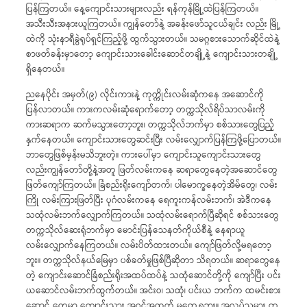
ပြန်ကြတယ်။ နေ့ကျောင်းသားများလည်း ရန်ကုန်မြို့ထဲပြန်ကြတယ်။
အသီးသီးအနားယူကြတယ်။ ကျွန်တော်နဲ့ အခန်းဖော်သူငယ်ချင်း လည်း မြို့
ထဲကို သုံးနာရီခွဲရုပ်ရှင်ကြည့်ဖို့ ထွက်သွားတယ်။ သမဂ္ဂစားသောက်ဆိုင်ထဲနဲ့
စာဖတ်ခန်းမှာတော့ ကျောင်းသားခေါင်းဆောင်တချို့နဲ့ ကျောင်းသားတချို့
ရှိနေတယ်။
ညနေပိုင်း အမှတ်(၉) လိုင်းကားနဲ့ ကုက္ကိုင်းလမ်းဆုံကနေ အဆောင်ကို
ပြန်လာတယ်။ ကားကလမ်းဆုံရောက်တော့ တက္ကသိုလ်ရိပ်သာလမ်းကို
ကားဆရာက ဆက်မသွားတော့ဘူး၊ တက္ကသိုလ်ဘက်မှာ စစ်သားတွေပြည့်
နှက်နေတယ်။ ကျောင်းသားတွေဆင်းပြီး လမ်းလျှောက်ပြန်ကြဖို့ပြောတယ်။
ဘာတွေဖြစ်မှန်းမသိဘူးတဲ့။ ကားပေါ်မှာ ကျောင်းသူကျောင်းသားတွေ
လည်းကျွန်တော်တို့နဲ့အတူ ဖြတ်လမ်းကနေ ဆရာတွေနေတဲ့အဆောင်တွေ
ဖြတ်ကျော်ကြတယ်။ ခြံစည်းရိုးကျော်တက်၊ ပါမောက္ခနေတဲ့အိမ်တွေ၊ လမ်း
ကြို လမ်းကြားဖြတ်ပြီး ပုဂံလမ်းကနေ ရေကူးကန်လမ်းဘက်၊ အဲဒီကနေ
သထုံလမ်းဘက်လျှောက်ကြတယ်။ သထုံလမ်းရောက်ပြီဆိုရင် စစ်သားတွေ
တက္ကသိုလ်ဆေးရုံဘက်မှာ မောင်းပြန်သေနတ်ကိုယ်စီနဲ့ နေရာယူ
လမ်းလျှောက်နေကြတယ်။ လမ်းပိတ်ထားတယ်။ ကျော်ဖြတ်လို့မရတော့
ဘူး။ တက္ကသိုလ်နယ်မြေမှာ ပစ်ခတ်မှုဖြစ်ပြီဆိုတာ သိရတယ်။ ဆရာတွေနေ
တဲ့ ကျောင်းဆောင်ခြံစည်းရိုးအထပ်ထပ်နဲ့ သထုံဆောင်တို့ကို ကျော်ပြီး ပင်း
ယဆောင်လမ်းဘက်ထွက်တယ်။ အင်းဝ၊ သထုံ၊ ပင်းယ ဘက်က ထမင်းစား
ဆောင် တွေမှာ ကျောင်းသား အဝင်အထွက် မတွေ့ရဘူး။ အလုပ်သမား တ