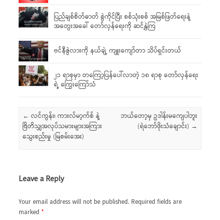
ပြည်ချစ်စိတ်ဓာတ် စွဲကိုင်ပြီး စစ်သုံးစစ် အမြစ်ဖြတ်ရေးနဲ့
အတွေးအခေါ် တော်လှန်ရေးကို ဆင်နွှဲကြ
ဗင်နီဇွဲလားကို နယ်ချဲ့ ကျူးကျော်တာ သိပ်ရှင်းတယ်
၂၁ ရာစုမှာ တကြော့ပြန်ပေါ်လာတဲ့ ၁၈ ရာစု တော်လှန်ရေး
ရဲ့ ကြွေးကြော်သံ
Post navigation
←
လင်ကွန်း၊ ကားလ်မာ့က်စ် နဲ့
ဘယ်တော့မှ ဥဒါန်းမကျေပါဘူး
ဗြိတိသျှအလုပ်သမားများအကြား
(ရဲဘော်ဖိုးသံချောင်း)
→
သွေးစည်းမှု (မြစမ်းအေး)
Leave a Reply
Your email address will not be published.
Required fields are
marked
*