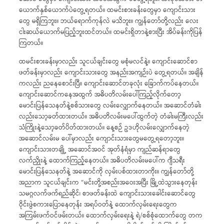
ယောက်နှစ်ယောက်ပဲတွေ့ရတယ်။ ထမင်းစားခန်းတွေမှာ ကျောင်းသား
တွေ မရှိကြဘူး။ ဘယ်ရောက်ကုန်လဲ မသိဘူး။ ကျွန်တော်တို့လည်း လေး
ငါးဆယ်ယောက်မပြည့်ဘူးထင်တယ်။ ထမင်းရှိတာနဲ့စားပြီး အိပ်ခန်းကိုပြန်
ကြတယ်။
ထမင်းစားခန်းမှာလည်း သူငယ်ချင်းတွေ မစုံမလင်နဲ့။ ကျောင်းဆောင်စာ
ဖတ်ခန်းမှာလည်း ကျောင်းသားတွေ အနည်းအကျဉ်းပဲ တွေ့ရတယ်။ အချိန်
ကလည်း ညနေစောင်းပြီ။ ကျောင်းဆောင်တခုလုံး ခြောက်ကပ်နေတယ်။
ကျောင်းဆောင်ကနေအထွက် အဓိပတိလမ်းပေါ်ကြည့်လိုက်တော့
မောင်းပြန်သေနတ်နဲ့စစ်သားတွေ လမ်းလျှောက်နေတယ်။ အဆောင်တံခါး
လည်းသော့ခတ်ထားတယ်။ အဓိပတိလမ်းမပေါ်ထွက်တဲ့ တံခါးမကြီးလည်း
သံကြိုးနဲ့သော့ခတ်ပိတ်ထားတယ်။ နေ့စဉ် ဥဒဟိုလမ်းလျှောက်နေတဲ့
အဆောင်လမ်းမ ပေါ်မှာလည်း ကျောင်းသားတွေမတွေ့ရတော့ဘူး။
ကျောင်းသားတချို့ အဆောင်အဝင် အုတ်နံရံမှာ ကျည်ဆန်ရာတွေ
လက်ညှိုးနဲ့ ထောက်ကြည့်နေတယ်။ အဓိပတိလမ်းမပေါ်က ဂျီသရီး
မောင်းပြန်သေနတ်နဲ့ အဆောင်ကို လှမ်းပစ်ထားတာကိုး။ ကျွန်တော်တို့
အညာက သူငယ်ချင်းက “မင်းတို့အစည်းအဝေးအပြီး မြို့ထဲသွားနေတုန်း
သမဂ္ဂလက်ဖက်ရည်ဆိုင်၊ စာဖတ်ခန်းထဲ ကျောင်းသားခေါင်းဆောင်တွေ
ဝိုင်းဖွဲစကားပြောနေတုန်း အရပ်ဝတ်နဲ့ ထောက်လှမ်းရေးတွေက
အကြမ်းဖက်ဝင်ဖမ်းတယ်။ ထောက်လှမ်းရေးနဲ့ ရဲ/စစ်စုံထောက်တွေ တက