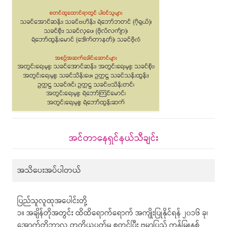
အင်တာနေရှင်နယ်သီချင်း
အသိပေးအပ်ပါတယ်
ပြည်သူလူထုအပေါင်းတို့
၁။ အချိန်တိုအတွင်း ထိထိရောက်ရောက် အကျိုးပြုနိုင်ရန် ၂၀၁၆ ခု၊
အောက်တိုဘာလ တတိယပတ်မှ စတင်ပြီး ဗမာပြည် ကွန်မြူနစ်