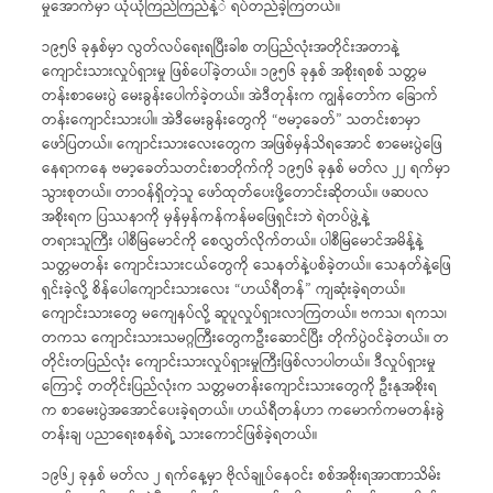
မှုအောက်မှာ ယုံယုံကြည်ကြည်နဲ့ဲ ရပ်တည်ခဲ့ကြတယ်။
၁၉၅၆ ခုနှစ်မှာ လွတ်လပ်ရေးရပြီးခါစ တပြည်လုံးအတိုင်းအတာနဲ့
ကျောင်းသားလှုပ်ရှားမှု ဖြစ်ပေါ်ခဲ့တယ်။ ၁၉၅၆ ခုနှစ် အစိုးရစစ် သတ္တမ
တန်းစာမေးပွဲ မေးခွန်းပေါက်ခဲ့တယ်။ အဲဒီတုန်းက ကျွန်တော်က ခြောက်
တန်းကျောင်းသားပါ။ အဲဒီမေးခွန်းတွေကို “ဗမာ့ခေတ်” သတင်းစာမှာ
ဖော်ပြတယ်။ ကျောင်းသားလေးတွေက အဖြစ်မှန်သိရအောင် စာမေးပွဲဖြေ
နေရာကနေ ဗမာ့ခေတ်သတင်းစာတိုက်ကို ၁၉၅၆ ခုနှစ် မတ်လ ၂၂ ရက်မှာ
သွားစုတယ်။ တာဝန်ရှိတဲ့သူ ဖော်ထုတ်ပေးဖို့တောင်းဆိုတယ်။ ဖဆပလ
အစိုးရက ပြဿနာကို မှန်မှန်ကန်ကန်မဖြေရှင်းဘဲ ရဲတပ်ဖွဲ့နဲ့
တရားသူကြီး ပါစီမြမောင်ကို စေလွှတ်လိုက်တယ်။ ပါစီမြမောင်အမိန့်နဲ့
သတ္တမတန်း ကျောင်းသားငယ်တွေကို သေနတ်နဲ့ပစ်ခဲ့တယ်။ သေနတ်နဲ့ဖြေ
ရှင်းခဲ့လို့ စိန်ပေါကျောင်းသားလေး “ဟယ်ရီတန်” ကျဆုံးခဲ့ရတယ်။
ကျောင်းသားတွေ မကျေနပ်လို့ ဆူပူလှုပ်ရှားလာကြတယ်။ ဗကသ၊ ရကသ၊
တကသ ကျောင်းသားသမဂ္ဂကြီးတွေကဦးဆောင်ပြီး တိုက်ပွဲဝင်ခဲ့တယ်။ တ
တိုင်းတပြည်လုံး ကျောင်းသားလှုပ်ရှားမှုကြီးဖြစ်လာပါတယ်။ ဒီလှုပ်ရှားမှု
ကြောင့် တတိုင်းပြည်လုံးက သတ္တမတန်းကျောင်းသားတွေကို ဦးနုအစိုးရ
က စာမေးပွဲအအောင်ပေးခဲ့ရတယ်။ ဟယ်ရီတန်ဟာ ကမောက်ကမတန်းခွဲ
တန်းချ ပညာရေးစနစ်ရဲ့ သားကောင်ဖြစ်ခဲ့ရတယ်။
၁၉၆၂ ခုနှစ် မတ်လ ၂ ရက်နေ့မှာ ဗိုလ်ချုပ်နေဝင်း စစ်အစိုးရအာဏာသိမ်း