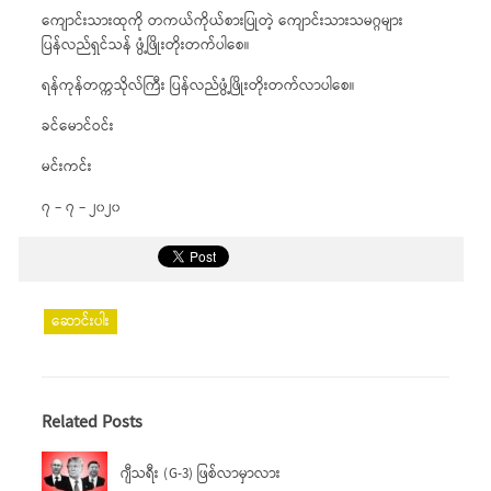
ကျောင်းသားထုကို တကယ်ကိုယ်စားပြုတဲ့ ကျောင်းသားသမဂ္ဂများ
ပြန်လည်ရှင်သန် ဖွံ့ဖြိုးတိုးတက်ပါစေ။
ရန်ကုန်တက္ကသိုလ်ကြီး ပြန်လည်ဖွံ့ဖြိုးတိုးတက်လာပါစေ။
ခင်မောင်ဝင်း
မင်းကင်း
၇ – ၇ – ၂၀၂၀
ဆောင်းပါး
Related Posts
ဂျီသရီး (G-3) ဖြစ်လာမှာလား