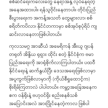
စစ်ဆင်ရေးကလေးတွေ နေရာအနှံ့ လုပ်နေရတဲ့
အနေအထားပါ။ ရန်သူဝိုင်းနေတာပါ။ တိုင်းပြည်
စီးပွားရေးက အကန့်အသတ် တွေများလာ၊ စစ်
စရိတ်ကပိလာ၊ နိုင်ငံတကာမှာ စစ်အုပ်စုပုံရိပ် ကျ
ဆင်းလာနေတာဖြစ်ပါတယ်။
ကုလသမဂ္ဂ အာဆီယံ အမေရိကန် အီးယူ ဂျပန်
တရုတ် အိန္ဒိယ ရုရှား ထိုင်း စတဲ့ နိုင်ငံစုံက ဗမာ
ပြည်အရေးကို အာရုံစိုက်လာကြပါတယ်။ ပထဝီ
နိုင်ငံရေးနဲ့ ဆက်နွယ်ပြီး ဒေသအရေးဖြစ်လာမှာ
အပူကွက်ဖြစ်လာမှာကို (ကိုယ်စီရှုထောင့်က)
စိုးရိမ်ကြတာလဲ ပါပါတယ်။ ကမ္ဘာ့အခြေအနေက
ဧက ဝန်ရိုးနဲ့ ဗဟုဝင်ရိုး စည်းစနစ်သစ်
အပြောင်းအလဲ အားပြိုင်နေတဲ့ကာလ ဖြစ်ပါ