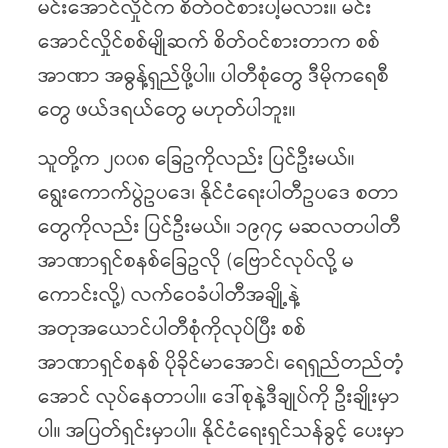
မင်းအောင်လှိုင်က စိတ်ဝင်စားပါ့မလား။ မင်း
အောင်လှိုင်စစ်မျိုဆက် စိတ်ဝင်စားတာက စစ်
အာဏာ အဓွန့်ရှည်ဖို့ပါ။ ပါတီစုံတွေ ဒီမိုကရေစီ
တွေ ဖယ်ဒရယ်တွေ မဟုတ်ပါဘူး။
သူတို့က ၂၀၀၈ ခြေဥကိုလည်း ပြင်ဦးမယ်။
ရွေးကောက်ပွဲဥပဒေ၊ နိုင်ငံရေးပါတီဥပဒေ စတာ
တွေကိုလည်း ပြင်ဦးမယ်။ ၁၉၇၄ မဆလတပါတီ
အာဏာရှင်စနစ်ခြေဥလို (ဗြောင်လုပ်လို့ မ
ကောင်းလို့) လက်ဝေခံပါတီအချို့နဲ့
အတုအယောင်ပါတီစုံကိုလုပ်ပြီး စစ်
အာဏာရှင်စနစ် ပိုခိုင်မာအောင်၊ ရေရှည်တည်တံ့
အောင် လုပ်နေတာပါ။ ဒေါ်စုနဲ့ဒီချုပ်ကို ဦးချိုးမှာ
ပါ။ အပြတ်ရှင်းမှာပါ။ နိုင်ငံရေးရှင်သန်ခွင့် ပေးမှာ