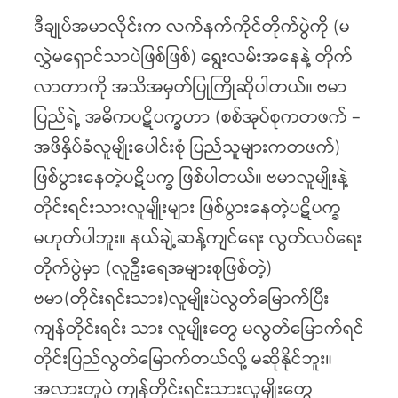
ဒီချုပ်အမာလိုင်းက လက်နက်ကိုင်တိုက်ပွဲကို (မ
လွှဲမရှောင်သာပဲဖြစ်ဖြစ်) ရွေးလမ်းအနေနဲ့ တိုက်
လာတာကို အသိအမှတ်ပြုကြိုဆိုပါတယ်။ ဗမာ
ပြည်ရဲ့ အဓိကပဋိပက္ခဟာ (စစ်အုပ်စုကတဖက် –
အဖိနှိပ်ခံလူမျိုးပေါင်းစုံ ပြည်သူများကတဖက်)
ဖြစ်ပွားနေတဲ့ပဋိပက္ခ ဖြစ်ပါတယ်။ ဗမာလူမျိုးနဲ့
တိုင်းရင်းသားလူမျိုးများ ဖြစ်ပွားနေတဲ့ပဋိပက္ခ
မဟုတ်ပါဘူး။ နယ်ချဲ့ဆန့်ကျင်ရေး လွတ်လပ်ရေး
တိုက်ပွဲမှာ (လူဦးရေအများစုဖြစ်တဲ့)
ဗမာ(တိုင်းရင်းသား)လူမျိုးပဲလွတ်မြောက်ပြီး
ကျန်တိုင်းရင်း သား လူမျိုးတွေ မလွတ်မြောက်ရင်
တိုင်းပြည်လွတ်မြောက်တယ်လို့ မဆိုနိုင်ဘူး။
အလားတူပဲ ကျန်တိုင်းရင်းသားလူမျိုးတွေ