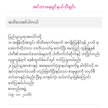
အင်တာနေရှင်နယ်သီချင်း
အသိပေးအပ်ပါတယ်
ပြည်သူလူထုအပေါင်းတို့
၁။ အချိန်တိုအတွင်း ထိထိရောက်ရောက် အကျိုးပြုနိုင်ရန် ၂၀၁၆ ခု၊
အောက်တိုဘာလ တတိယပတ်မှ စတင်ပြီး ဗမာပြည် ကွန်မြူနစ်
ပါတီ၏ စာစောင်စာတမ်းများကို ပါတီဝက်ဘ်ဆိုက်နှင့် တပြိုင်တည်း
လူမှုကွန်ရက် ဖေ့စ်ဘွတ်ခ်ပေါ်တွင် တင်ပြသွားပါမည်။
၂။ ပြည်သူ့အာဏာနှင့် အရေးတော်ပုံဂျာနယ်များကိုမူ ခါတိုင်းလို တ
အုပ်လုံးမတင်သေးမီ တည်းဖြတ်ပြီးနှင့်သော စာမူများကို တပုဒ်စီ
တင်ထားနှင့်ပါမည်။ ပြီးမှ တအုပ်လုံး ထပ်တင်မှာဖြစ်ကြောင်း
ဖော်ပြအပ်ပါသည်။
စာတည်းအဖွဲ့
(၁၉- ၁၀- ၂၀၁၆)