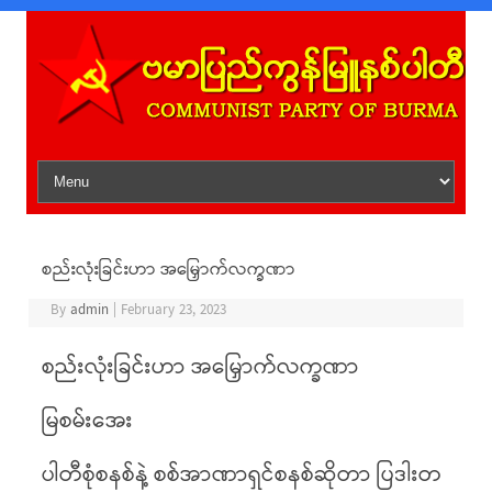
Skip to content
စည်းလုံးခြင်းဟာ အမြှောက်လက္ခဏာ
By
admin
|
February 23, 2023
စည်းလုံးခြင်းဟာ အမြှောက်လက္ခဏာ
မြစမ်းအေး
ပါတီစုံစနစ်နဲ့ စစ်အာဏာရှင်စနစ်ဆိုတာ ပြဒါးတ