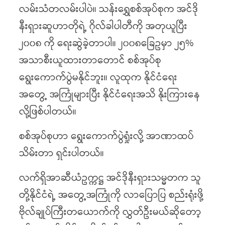
လမ်းသံတလမ်းပါပဲ။ သန်းရွှေစစ်အုပ်စုက အင်ဒို
နီးရှားဆူဟာတိုရဲ့ ဂိုလ်ခါပါတီကို
အတုယူပြီး
၂၀၀၈ ကို ရေးဆွဲခဲ့တာပါ။ ၂၀၀၈ခြေဥမှာ ၂၅%
အသာစီးယူထားတာတောင် စစ်အုပ်စု
ရွေးကောက်ပွဲမနိုင်ဘူး။ လူထုက နိုင်ငံရေး
အတွေ့ အကြုံများပြီး နိုင်ငံရေးအသိ နိုးကြားနေ
လို့ဖြစ်ပါတယ်။
စစ်အုပ်စုဟာ ရွေးကောက်ပွဲရှုံးလို့ အာဏာထပ်
သိမ်းတာ ရှင်းပါတယ်။
လက်ရှိအာဆီယံဥက္ကဋ္ဌ အင်ဒိုနီးရှားသမ္မတက သူ
တို့နိုင်ငံရဲ့ အတွေ့အကြုံကို လာပြောပြ စည်းရုံးဖို့
ဗိုလ်ချုပ်ကြီးတယောက်ကို လွှတ်ဦးမယ်ဆိုတော့