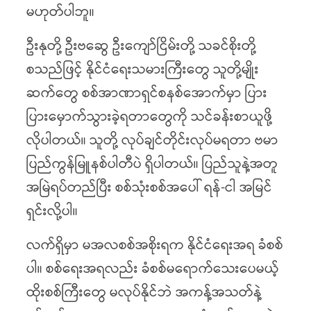
မဟုတ်ပါဘူ။
ဦးနုတို့ ဦးဗဆွေ ဦးကျော်ငြိမ်းတို့ သခင်စိုးတို့
စသည်ဖြင့် နိုင်ငံရေးသမားကြီးတွေ သူတို့မျိုး
ဆက်တွေ စစ်အာဏာရှင်စနစ်အောက်မှာ ပြား
ပြားမှောက်သွားခဲ့ရတာတွေကို သင်ခန်းစာယူဖို့
လိုပါတယ်။ သူတို့ လုပ်ချင်တိုင်းလုပ်မရတာ ဗမာ
ပြည်ကွန်မြူနစ်ပါတီပဲ ရှိပါတယ်။ ပြည်သူနဲ့အတူ
အမြဲရပ်တည်ပြီး စစ်သုံးစစ်အပေါ် ရန်-ငါ အမြင်
ရှင်းလို့ပါ။
လက်ရှိမှာ မအလစစ်အစိုးရက နိုင်ငံရေးအရ ခံစစ်
ပါ။ စစ်ရေးအရလည်း ခံစစ်မရောက်သေးပေမယ့်
ထိုးစစ်ကြီးတွေ မလုပ်နိုင်ဘဲ အကန့်အသတ်နဲ့