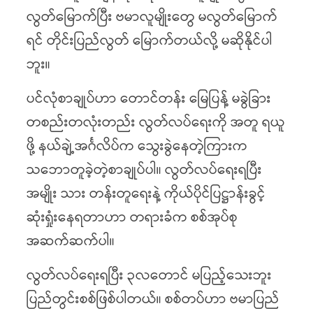
လွတ်မြောက်ပြီး ဗမာလူမျိုးတွေ မလွတ်မြောက်
ရင် တိုင်းပြည်လွတ် မြောက်တယ်လို့ မဆိုနိုင်ပါ
ဘူး။
ပင်လုံစာချုပ်ဟာ တောင်တန်း မြေပြန့် မခွဲခြား
တစည်းတလုံးတည်း လွတ်လပ်ရေးကို အတူ ရယူ
ဖို့ နယ်ချဲ့အင်္ဂလိပ်က သွေးခွဲနေတဲ့ကြားက
သဘောတူခဲ့တဲ့စာချုပ်ပါ။ လွတ်လပ်ရေးရပြီး
အမျိုး သား တန်းတူရေးနဲ့ ကိုယ်ပိုင်ပြဋ္ဌာန်းခွင့်
ဆုံးရှုံးနေရတာဟာ တရားခံက စစ်အုပ်စု
အဆက်ဆက်ပါ။
လွတ်လပ်ရေးရပြီး ၃လတောင် မပြည့်သေးဘူး
ပြည်တွင်းစစ်ဖြစ်ပါတယ်။ စစ်တပ်ဟာ ဗမာပြည်