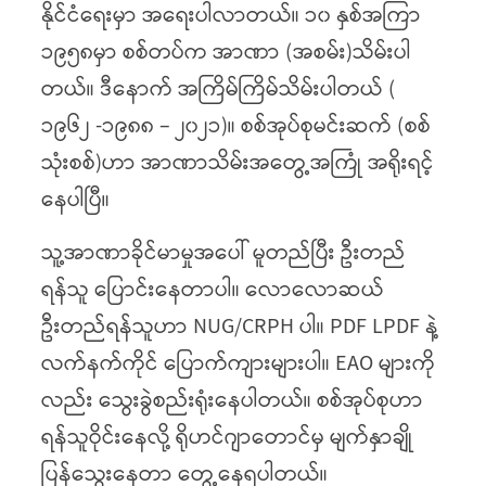
နိုင်ငံရေးမှာ အရေးပါလာတယ်။ ၁၀ နှစ်အကြာ
၁၉၅၈မှာ စစ်တပ်က အာဏာ (အစမ်း)သိမ်းပါ
တယ်။ ဒီနောက် အကြိမ်ကြိမ်သိမ်းပါတယ် (
၁၉၆၂ -၁၉၈၈ – ၂၀၂၁)။ စစ်အုပ်စုမင်းဆက် (စစ်
သုံးစစ်)ဟာ အာဏာသိမ်းအတွေ့အကြုံ အရိုးရင့်
နေပါပြီ။
သူ့အာဏာခိုင်မာမှုအပေါ် မူတည်ပြီး ဦးတည်
ရန်သူ ပြောင်းနေတာပါ။ လောလောဆယ်
ဦးတည်ရန်သူဟာ NUG/CRPH ပါ။ PDF LPDF နဲ့
လက်နက်ကိုင် ပြောက်ကျားများပါ။ EAO များကို
လည်း သွေးခွဲစည်းရုံးနေပါတယ်။ စစ်အုပ်စုဟာ
ရန်သူဝိုင်းနေလို့ ရိုဟင်ဂျာတောင်မှ မျက်နှာချို
ပြန်သွေးနေတာ တွေ့နေရပါတယ်။