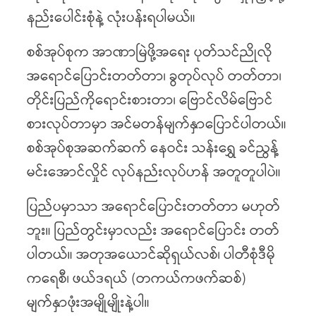
နည်းပေါင်းစုံနဲ့ လုံးပန်းရပါမယ်။
စစ်အုပ်စုက အာဏာမြဲဖို့အရေး ပုတ်သင်ညိုလို
အရောင်ပြောင်းတတ်တာ၊ ခွတုပ်လုပ် တတ်တာ၊
တိုင်းပြည်ကိုရောင်းစားတာ၊ ဗြောင်လိမ်ဗြောင်
စားလုပ်တာမှာ အင်မတန်မျက်နှာပြောင်ပါတယ်။
စစ်အုပ်စုအဆက်ဆက် နေဝင်း သန်းရွှေ ခင်ညွန့်
မင်းအောင်လှိုင် လုပ်နည်းလုပ်ဟန် အတူတူပါပဲ။
ပြည်ပမှာသာ အရောင်ပြောင်းတတ်တာ မဟုတ်
ဘူး။ ပြည်တွင်းမှာလည်း အရောင်ပြောင်း တတ်
ပါတယ်။ အတုအယောင်ဆိုရှယ်လစ်၊ ပါတီစုံဒီမို
ကရေစီ၊ ဖယ်ဒရယ် (တကယ်ကဖက်ဆစ်)
မျက်နှာဖုံးအမျိုမျိုးနဲ့ပါ။