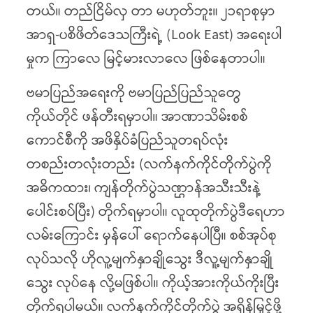
တယ်။ တည်ငြိမ်လှ တာ မဟုတ်ဘူး။ ၂၁ရာစုမှာ
အာရှ-ပစိဖိတ်ဒေသကြီးရဲ့ (Look East) အရေးပါ
မှုက ကြာလေ မြင့်မားလာလေ ဖြစ်နေတာပါ။
ဗမာပြည်အရေးကို ဗမာပြည်ပြည်သူတွေ
ကိုယ်တိုင် ဖန်တီးရမှာပါ။ အာဏာသိမ်းစစ်
ကောင်စီကို အဖိနှိပ်ခံပြည်သူတရပ်လုံး
တစည်းတလုံးတည်း (လက်နက်ကိုင်တိုက်ပွဲကို
အဓိကထား၊ ကျန်တိုက်ပွဲသဏ္ဌာန်အသီးသီးနဲ့
ပေါင်းစပ်ပြီး) တိုက်ရမှာပါ။ လူထုတိုက်ပွဲဒီရေဟာ
လမ်းကြောင်း မှန်ပေါ် ရောက်နေပါပြီ။ စစ်အုပ်စု
လုပ်သလို ဟိုလူ့မျက်နှာချိုသွေး ဒီလူ့မျက်နှာချို
သွေး လုပ်နေ လို့မဖြစ်ပါ။ ကိုယ့်အားကိုယ်ကိုးပြီး
တိုက်ရပါမယ်။ လက်နက်ကိုင်တိုက်ပွဲ အရှိန်မြှင့်ဖို့