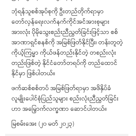
ဘုံရန်သူစစ်အုပ်စုကို ဦးတည်တိုက်ရာမှာ
တော်လှန်ရေးလက်နက်ကိုင်အင်အားစုများ
အားလုံး ပိုမိုသွေးစည်းညီညွတ်ခြင်းဖြင့်သာ စစ်
အာဏာရှင်စနစ်ကို အမြစ်ဖြတ်နိုင်ပြီး၊ တန်းတူတဲ့
ကိုယ့်ကြမ္မာ ကိုယ်ဖန်တည်းနိုင်တဲ့ တစည်းလုံး
တည်းဖြစ်တဲ့ နိုင်ငံတော်တရပ်ကို တည်ထောင်
နိုင်မှာ ဖြစ်ပါတယ်။
ဖက်ဆစ်စစ်တပ် အမြစ်ဖြတ်ရာမှာ အဖိနှိပ်ခံ
လူမျိုးပေါင်စုံပြည်သူများ စည်းလုံးညီညွတ်ခြင်း
ဟာ အမြှောက်လက္ခဏာ ဆောင်ပါတယ်။
မြစမ်းအေး (၂၀ မတ် ၂၀၂၃)