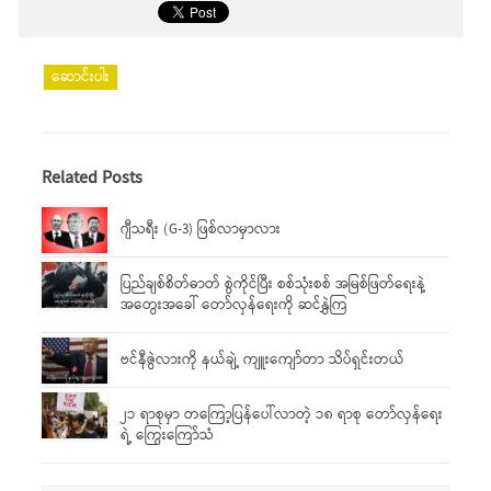
ဆောင်းပါး
Related Posts
ဂျီသရီး (G-3) ဖြစ်လာမှာလား
ပြည်ချစ်စိတ်ဓာတ် စွဲကိုင်ပြီး စစ်သုံးစစ် အမြစ်ဖြတ်ရေးနဲ့
အတွေးအခေါ် တော်လှန်ရေးကို ဆင်နွှဲကြ
ဗင်နီဇွဲလားကို နယ်ချဲ့ ကျူးကျော်တာ သိပ်ရှင်းတယ်
၂၁ ရာစုမှာ တကြော့ပြန်ပေါ်လာတဲ့ ၁၈ ရာစု တော်လှန်ရေး
ရဲ့ ကြွေးကြော်သံ