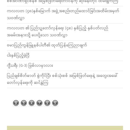
စစ်အာဏာရှင်စနစ် အမြစ်ဖြတ်ရေးတာဝန်ကို ဆုံးခန်းတိုင် ထမ်းရွက်ကြ
ကလလတ (၄၈)နှစ်မြောက် အဖွဲ့အစည်းတည်ထောင်ခြင်းအထိမ်းအမှတ်
သဝဏ်လွှာ
ကလလတ ၏ ပြည်သူ့တော်လှန်ရေး (၄၈) နှစ်ပြည့် နှစ်ပတ်လည်
အခမ်းအနားသို့ ပေးပို့သော သဝဏ်လွှာ
ဗမာပြည်ကွန်မြူနစ်ပါတီ၏ ထုတ်ပြန်ကြေညာချက်
ငါးနှစ်ပြည့်ခဲ့ပြီ
ဂျီသရီး (G-3) ဖြစ်လာမှာလား
ပြည်ချစ်စိတ်ဓာတ် စွဲကိုင်ပြီး စစ်သုံးစစ် အမြစ်ဖြတ်ရေးနဲ့ အတွေးအခေါ်
တော်လှန်ရေးကို ဆင်နွှဲကြ