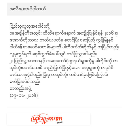
အသိပေးအပ်ပါတယ်
ပြည်သူလူထုအပေါင်းတို့
၁။ အချိန်တိုအတွင်း ထိထိရောက်ရောက် အကျိုးပြုနိုင်ရန် ၂၀၁၆ ခု၊
အောက်တိုဘာလ တတိယပတ်မှ စတင်ပြီး ဗမာပြည် ကွန်မြူနစ်
ပါတီ၏ စာစောင်စာတမ်းများကို ပါတီဝက်ဘ်ဆိုက်နှင့် တပြိုင်တည်း
လူမှုကွန်ရက် ဖေ့စ်ဘွတ်ခ်ပေါ်တွင် တင်ပြသွားပါမည်။
၂။ ပြည်သူ့အာဏာနှင့် အရေးတော်ပုံဂျာနယ်များကိုမူ ခါတိုင်းလို တ
အုပ်လုံးမတင်သေးမီ တည်းဖြတ်ပြီးနှင့်သော စာမူများကို တပုဒ်စီ
တင်ထားနှင့်ပါမည်။ ပြီးမှ တအုပ်လုံး ထပ်တင်မှာဖြစ်ကြောင်း
ဖော်ပြအပ်ပါသည်။
စာတည်းအဖွဲ့
(၁၉- ၁၀- ၂၀၁၆)