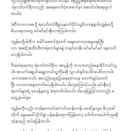
သို့(ယဉ်မျိုးစာပေထုတ်)နှာ၁၀၀-၁၀၁မှာ အပြည့်အစုံရေးထားပါတယ်။
ရဲဘော်တင်ရီကလည်း အရေးတော်ပုံစာစောင်မှာ ဆောင်းပါးရေးဖူးပါ
တယ်။)
အဲဒီကာလကစလို့ ရဲဘော်တင်ရီနဲ့(နောက်ပိုင်းသူ့မိသားစုနဲ့ပါ)ကျွန်မတို့
မိသားစုတတွေ ခင်မင်ရင်းနှီးလာကြပါတယ်။
ကျွန်မတို့ပါတီက ခေါင်းဆောင်ရဲဘော် အများတကာ့အများစုကြီး
ဟာ အဆင့်အသီးသီးကရဲဘော်များနဲ့ တရင်းတနှီး ခင်ခင်မင်မင် နေတတ်
လေ့ရှိပါတယ်။
ဒီအထဲမှာတော့ ရဲဘော်တင်ရီက အလွန့်ကို တသားတည်းနေထိုင်တတ်သူ
ပါ။ အသက်အရွယ်မရွေးဘယ်သူ့ကိုမဆို သူငယ်ချင်းပေါင်းပေါင်းတာပါ။
စကားအကောင်း အတည်တွေပြောနေရာကနေ ဖောက်ချင်ဖောက်
ပြီး ဟာသကနှောတတ်လေ့ရှိပါတယ်။ ဒါတွေကြောင့်လည်း ရင်းနှီးတဲ့
ရဲဘော်များရဲ့ ဝေဖန်မှုတွေ ခံရတတ်ပါတယ်။ ဒါပေမဲ့ပြုပြင်တာလည်း မ
တွေ့ဖူးပါဘူး။
ကျွန်မကိုလည်း တခါမှကောင်းကောင်းကန်းကန်း မခေါ်ဖူးဘူး။ မိလှခေါ်
လိုက် ခွေးမခေါ်လိုက်နဲ့။ ပန်ဆန်းရောက်ပြန်တော့ ဒေါက်တာပေါက်တူးဆို
တဲ့နာမည် ထပ်ရပြန်တယ်။