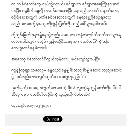
က ကျန်ရဲဘော်တွေ လုပ်လို့ရတယ်။ ခင်ဗျားက ခင်ဗျားအမေကြီးနားမှာပဲ
နေပြီး၊ ဂရုစိုက်ချေလို့ တာဝန်ပေးထားပြီး နေ့လည်လောက် ရောက်တော့
လုံခြုံရေးအတွက် ဗဟိုခေါင်းဆောင်တွေကို နေရာရွှေ့ဖို့စီစဉ်ရတော့
လည်း ဖေဖေတို့နဲ့အတူ ကိုထွန်းမြတ်ကို ထည့်ခေါ်သွားခဲ့ပါတယ်။
ကိုထွန်းမြတ်အနားရှိနေလို့လည်း မေမေက တစုံတရာစိတ်သက်သာသွားရ
တာပါ။ ဒါတွေကြောင့်ပဲ ကျွန်မတို့မိသားစုက ရဲဘော်တင်ရီကို အမြဲ
ကျေးဇူးတင်နေမိတာပါ။
အခုတော့ ရဲဘော်တင်ရီကွယ်လွန်တာ(၂)နှစ်ကျော်သွားပါပြီ။
ကျန်ခဲ့သူများကတော့— နွေလည်းနွေမို့ မိုးလည်းမိုးမို့ ဆောင်းလည်းဆောင်း
မို့– ဝမ်းနည်းတာ၊ လွမ်းဆွတ်တာ၊အတူတူချည့်ပါပဲ။
(မှတ်ချက်။ မေမေ့အတွက်ရေးပေးတဲ့ ဖိုးသံ(လူထု)ရဲ့ကျွန်တော်တို့ဒေါ်ဒေါ်
ဆိုတဲ့ကဗျာကတစိတ်တပိုင်းကို ယူသုံးလိုက်ပါတယ်။)
လှကျော်ဇော။၅-၁၂-၂၀၂၀။