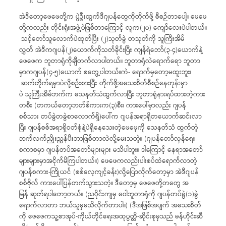
အဲဒီတော့ဖေဖေတို့က ပွဲဦးထွက်ဒီဂျပန်တွေကိုတိုက်ဖို့ စီစဉ်တာပေါ့။ ဖေဖေ
တို့ကလည်း တိုင်းရုံးအဖွဲ့ပဲဖြစ်တာကြောင့် လူက(၂၀) ကျော်လေးပဲပါတယ်။
သင့်တော်သူလောက်ပဲထုတ်ပြီး (၂)သုတ်ခွဲ တသုတ်ကို သူကြီးအိမ်
လွှတ် အဲဒီကဂျပန်(၂)ယောက်ကိုသတ်ခိုင်းပြီး ကျန်ရဲဘော်(၃-၄)ယောက်နဲ့
ဖေဖေက ဘူတာရုံကိုချီတက်လာပါတယ်။ ဘူတာရုံလဲရောက်ရော ဘူတာ
မှာကဂျပန်(၄-၅)ယောက် စတွေ့ပါတယ်။ကဲ- ရောက်မှတော့မထူးဘူး၊
ဆက်တိုက်ရမှာပဲလို့စဉ်းစားပြီး တိုက်ဖို့အသေးစိတ်စီစဉ်နေတုန်းမှာ
ပဲ သူကြီးအိမ်ဘက်က သေနတ်သံထွက်လာပြီး ဘူတာရုံနားရပ်ထားတဲ့ကား
တစီး (တကယ်တော့ဘတ်စ်ကားက(၃)စီး၊ ကားပေါ်မှာလည်း ဂျပန်
စစ်သား တပ်ခွဲတခွဲစာလောက်ရှိ)ပေါ်က ဂျပန်အရာရှိတယောက်ဆင်းလာ
ပြီး ဂျပန်စစ်အရာရှိဝတ်စုံနဲ့ပဲရှိနေသေးတဲ့ဖေဖေ့ကို သေနတ်သံ ထွက်တဲ့
ဘက်လက်ညှိုးညွှန်ပီးဘာဖြစ်တာလဲလို့မေးသတဲ့။ (ဂျပန်တော်လှန်ရေး
စကာစမှာ ဂျပန်တပ်အတော်များများ မသိပါဘူး။ ဒါကြောင့် နေရာအတော်
များများမှာအငိုက်မိကြပါတယ်။) ဖေဖေကလည်းပါးစပ်ထဲရောက်လာတဲ့
ဂျပန်စကား-ကြိုယင် (စစ်လေ့ကျင့်ခန်း)လို့ပြောလိုက်တော့မှာ အဲဒီဂျပန်
စစ်ဗိုလ် ကားပေါ်ပြန်တက်သွားသတဲ့။ ဒီတော့မှ ဖေဖေတို့တတွေ အ
မြန် ဆုတ်ရပါတော့တယ်။ (ညပိုင်းကျမှ ဝေါဘူတာရုံကို ဂျပန်တပ်ခွဲ(၁)ခွဲ
ရောက်လာတာ ဘယ်သူမှမသိလိုက်တာပါ။) (ဒီအဖြစ်အပျက် အသေးစိတ်
ကို ဖေဖေကသူ့စာအုပ်-ကိုယ်တိုင်ရေးအထုပွတ္တိ-ဆိုင်းစုမှသည် မန်ဟိုင်းဆီ