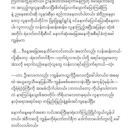
ကြတာတွေ့ရပါတယ်။ ဌာနအသီးသီးရောက်နေကြတဲ့ ဗမာရဲဘော်တွေ
က အလှည့်ကျလူနာဆီလာပြီးစိတ်ပြေလက်ပျောက်ပြောကြဆိုကြ
နဲ့ ညနေစောင်းဆို လူနာဆီမှာ စည်ကားနေတတ်ပါတယ်။ အဲဒီညနေမှာ
တော့ လူနာကိုယ်တိုင်က ပြုံးပြုံးရွှင်ရွှင်နဲ့ ဝင်နောက်ပြောင်ပြောဆိုနေတာ
ပါ။ လူကလည်း လန်းလန်းဆန်းဆန်း။ လူနာကြည့်အပြီးအပြန်မှာ ထုံးစံ
အတိုင်း ရဲဘော်တင်ရီဆီဝင် နောက်ဆုံးအခြေအနေကိုအစီရင်ခံတဲ့အခါ
ကျွန်မက
-အို…. ဒီနေ့အခြေအနေသိပ်ကောင်းတယ်။ အတော်လည်း လန်းဆန်းတယ်-
လို့ဆိုတော့ –ရဲဘော်တင်ရီက—ဟုတ်ရဲ့လားဟဲ့။ ငါတို့ အရပ်တွေမှာတော့
အဲသလို ရောဂါသည်းနေတဲ့လူတွေ လန်းလာရင်ကြောက်ရတယ်—တဲ့။
—–ဟာ. ဦးလေးကလည်း (ကျွန်မကသူ့ကိုဦးလေးလို့ခေါ်ပါတယ်။)-အရေး
ထဲ-အယူတွေသီးနေပြန်ပါပီ။ ကျွန်မစစ်ဆေးလာခဲ့ပါပြီ။ အကုန်ပုံမှန်ပါ။—–
လို့ရဲရဲဝံ့ဝံ့ကြီးကို အာမခံလိုက်ပါတယ်။ (တကယ်တော့ ကိုယ်မှာပါတာက
လဲ နားကြပ်နဲ့သွေးဖိအားတိုင်း ကိရိယာလေးတခုရယ်။ လူနာကလည်း
နှလုံးရောအဆုပ်ရော တဖြည်းဖြည်းနဲ့စွမ်းအင်ကျနေပါပြီ။)
နောက်နေ့မနက်အစော လင်းအားကြီးမှာရဲဘော်ကြည်ပြိုင်ကွယ်လွန်ပါ
တယ်။ အဲဒီကစလို့ ကျွန်မကိုရဲဘော်တင်ရီက ဒေါက်တာပေါက်တူးလို့ ခေါ်
တတ်လာပါတယ်။