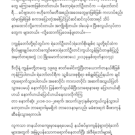
တွေ မကြာခဏဖြစ်တတ်တယ်။ ဒီတော့ရဲဘော်ဦးတင်က —-ရဲဘော်တင်
ရီ… ခင်ဗျားဟာ ဗဟိုကော်မတီအစည်းအဝေးတွေမှာဖြစ်ဖြစ်၊ ကလာပ်စည်း
ထဲမှာဖြစ်ဖြစ် စကားပြောတဲ့အခါပြင်ပြင်ဆင်ဆင်လုပ်ထားရင် သိပ်
နားထောင်လို့ကောင်းတယ်။ အကျိုးရှိတယ်။ ဒါပေမဲ့–။ ပြီးစလွယ်လုပ်တာ
တွေက များတယ်။ –လို့ထောက်ပြဝေဖန်ဖူးတယ်။——
(ကျွန်တော်တို့ရင်တွင်းက ရဲဘော်ဦးတင်(ရဲဘော်စိုးချစ်။) သူတို့ရင်ထဲက
ဗိုလ်မှူးချုပ်ဟောင်းကျော်ဇော၊(ရဲဘော်ဦးတင်)ကွယ်လွန်ခြင်းတနှစ်ပြည့်
အမှတ်တရအတွဲ (၁) ဖြိုးမောက်သာစာပေ) ၂၀၁၃ခုနှစ်ထုတ်နှာ၁၇၃)
ဒီလိုနဲ့ ကျွန်မတို့တတွေ ၁၉၈၉ ဇာတ်ခေါင်းကွဲပြီးတယောက်တနယ်စီဖြစ်
ကုန်ကြပါတယ်။ ရဲဘော်တင်ရီက သူ့မိသားစုရှိရာ စစ်ချွမ်ပြည်နယ်က ချင်
တူးရောက်သွားပါတယ်။ အစောပိုင်း ကာလတပိုင်း အဆက်အသွယ်ပြတ်
သွားပေမယ့် နောက်ပိုင်း ပြန်ဆက်သွယ်မိပြီးသာရေးနာရေး ပြောဟယ်ဆို
ဟယ် နောက်ဟယ်ပြောင်ဟယ်နေလာလိုက်ကြ
တာ နောက်ဆုံး ၂၀၁၈-၁၀–၂၈ရက်၊ အသက်(၉၇)နှစ်မှာကွယ်လွန်သွားပါ
တော့တယ်။ ဘာရောဂါမှမရှိဘဲ ဘာဝေဒနာမှလည်း မခံစားရဘဲ မီးဇာကုန်
ဆီခန်းသွားရတာပါ။
လူကသာ တနယ်တကျေးမှာနေရပေမယ့် နယ်စပ်မှာကျန်ခဲ့ရှာတဲ့ရဲဘော်
များအတွက် အမြဲပူပန်သောကရောက်နေတတ်ပြီး အဲဒီရဲဘော်များရဲ့