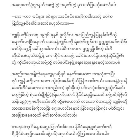
အရေးတော်ပုံဂျာနယ် အတွဲ(၃) အမှတ်(၄) မှာ ဖော်ပြမယ့်ဆောင်းပါး
—ဟာ –ဟာ -ခင်ဗျား ခင်ဗျား သခင်ဇင်နောက်ကပါလာတဲ့ ဝေါက
ပြည်သူ့စစ်ခေါင်းဆောင်မဟုတ်လား။—–
ကျွန်မတို့မိသားစု ၁၉၇၆ ခုနှစ် ဇူလိုင်လ ဗမာပြည်ကွန်မြူနစ်ပါတီကို
ရောက်လာပြီးနောက် ဖေဖေနဲ့ကျွန်မကို ရဲဘော်ထွန်းက ဥက္ကဋ္ဌသခင်ဗသိန်း
တင်နဲ့တွေ့ဖို့ ခေါ်သွားပါတယ်။ အဲဒီကာလက ဥက္ကဋ္ဌဦးစီးတဲ့ ပါတီ
ကိုယ်စားလှယ်အဖွဲ့နဲ့ ကေ-အိုင်-အေအဖွဲ့ ခေါင်းဆောင်ဦးဘရန်ဆိုင်းဦးစီး
တဲ့ ကိုယ်စားလှယ်အဖွဲ့တို့ တပ်ပေါင်းစုဖွဲ့ရေးဆွေးနွေးနေတဲ့ကာလပါ။
အစည်းအဝေးရှိတဲ့နေ့တွေမှာဆိုရင် မနက်အစောစာ အားလုံးစားပြီး
ရင် ကျွန်မတို့သားအဖက ကိုယ့်အခန်းကိုယ်ပြန်လာပါတယ်။ ဖေဖေနဲ့(ဂျပန်
ခေတ်ဘီဒီအေကာလကတည်းက) ရင်းနှီးတဲ့ မင်္ဂလာဒုံစစ်တက္ကသိုလ်ဆင်း
တွေဖြစ်တဲ့ ရဲဘော်မျိုးမြင့်(ရဲဘော်အောင်-နိုင်ငံရေးဦးဆောင်အဖွဲ့ဝင်)နဲ့ဗိုလ်
သန်းရွှေ(၇၅ ဗဟိုကော်မတီ) တို့နှစ်ယောက် တယောက်တလှည့် ကျွန်မတို့
သားအဖအခန်းကိုလာပြီး ရှေးဟောင်းနှောင်းဖြစ်တွေပြောရင်း ပါတီတွင်း
အခြေအနေတွေကို မိတ်ဆက်ပေးပါတယ်။
တနေ့တော့ ဒီနေ့အရှေ့မြောက်စစ်ဒေသ နိုင်ငံရေးမှူးရဲဘော်တင်
ရီ(နိုင်ငံရေးဦးဆောင်အဖွဲ့ဝင်)ရောက်မယ်လို့ကြားထားပါတယ်။