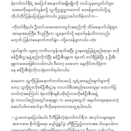
ရဲဘော်တင်ရီရဲ့ အပြောင်အနောက်အမျိုးမျိုးကို ဘယ်သူမှမလွတ်ပါဘူး။
ဖေဖေကိုနောက်လွန်းလို့ သူ့ကိုဥက္ကဋ္ဌကတောင် ဝေဖန်ဖူးတယ်လို့သူ
ကိုယ်တိုင်ပြန်ပြောပြဖူးပါတယ်။ ဥက္ကဋ္ဌသခင်ဗသိန်းတင်က—
–ကိုတင်ရီရယ်။ ဦးတင်(ဖေဖေတောတွင်းအမည်)ကို သိပ်မနောက်ပါနဲ့ဗျာ။
အားနာစရာကြီး။ ဒီလူကြီးက သူ့နောက်လို့ နောက်မှန်းသိတာလည်း
မဟုတ်၊ ပြန်လဲမနောက်တတ်နဲ့။—-လို့ဝေဖန်ဖူးတယ်။—တဲ့။
(မှတ်ချက်။ ၁၉၈၅ တတိယကွန်ဂရက်အပြီး ဌာနတွေပြန်ဖွဲ့စည်းရာမှာ ဗဟို
စစ်ဦးစီးဌာနဖွဲ့စည်းလိုက်ပြီး စစ်ဦးစီးမှူးက ရဲဘော် တင်ရီဖြစ်ပြီး ဒု-ဦးစီး
မှူးကဖေဖေဖြစ်လာပါတယ်။ ဒီတော့ ဖေဖေက နေ့တိုင်းဗဟိုရုံးက
နေ စစ်ဦးစီးရုံးကိုလာရုံးတက်ရပါတယ်။)
ဖေဖေက သူ့ကိုပြန်မနောက်တတ်ပေမယ့် သူရဲ့အားနည်းချက်များကို
တော့ သူတို့ရဲ့ဗဟိုစစ်ဦးစီးဌာန ကလာပ်စီးအစည်းဝေးတွေမှာ ထောက်ပြ
တတ်တဲ့အကြောင်း ရဲဘော်စိုးချစ်(ထိုစဉ်ကဗဟိုစစ်ဦးစီးအဖွဲ့
ရုံး ကလာပ်စည်းအတွင်းရေးမှူး) က ဖေဖေ့အတွက် အမှတ်တရရေးပေးတဲ့
ဆောင်းပါးတစောင်မှာ-ဒီလိုရေးထားတာတွေ့ရပါတယ်။
—-ဥပမာတခုပြောပါမယ်။ ပီဘီဖြစ်တဲ့ရဲဘော်တင်ရီက အလုပ်ကများများ၊
အားကစား၊ စိုက်ပျိုးရေး၊ ပျော်ပွဲရွှင်ပွဲ၊ တီဗွီကြည့်တာကအစ ဝါသနာပါတာ
ကများများဆိုတော့ အမြဲအချိန်မလောက်ဖြစ်နေသူ။ ဒီတော့ လစ်ဟင်းမှု