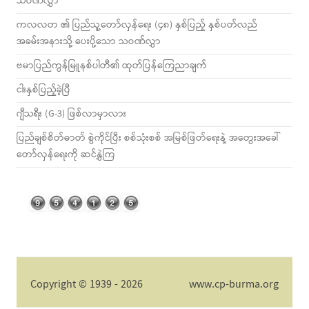
သဝဏ်လွှာ
ကလလတ ၏ ပြည်သူ့တော်လှန်ရေး (၄၈) နှစ်ပြည့် နှစ်ပတ်လည်
အခမ်းအနားသို့ ပေးပို့သော သဝဏ်လွှာ
ဗမာပြည်ကွန်မြူနစ်ပါတီ၏ ထုတ်ပြန်ကြေညာချက်
ငါးနှစ်ပြည့်ခဲ့ပြီ
ဂျီသရီး (G-3) ဖြစ်လာမှာလား
ပြည်ချစ်စိတ်ဓာတ် စွဲကိုင်ပြီး စစ်သုံးစစ် အမြစ်ဖြတ်ရေးနဲ့ အတွေးအခေါ်
တော်လှန်ရေးကို ဆင်နွှဲကြ
Copyright © 1939 - 2026
www.cp-burma.org