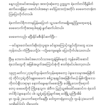
နေ့လည်ထမင်းစားခန်းမှာ အားလုံးဆုံတော့ ဥက္ကဋ္ဌက ရဲဘော်တင်ရီနဲ့မိတ်
ဆက်ပေးချိန်မှာ ဆောင်းပါးအစမှာ ဖော်ပြထားတဲ့အတိုင်း ဖေဖေကတအံ့တ
သြပြောလိုက်တာပါ။
ရဲဘော်တင်ရီကဘာမှပြန်မပြောဘဲ သူ့သင်္ကေတမချိုမချဉ်ပြုံးထေ့ထေ့နဲ့
ဖေဖေလက်ကိုအားရပါးရဆွဲ-နှုတ်ဆက်ပါတယ်။
ဖေဖေကလည်း မပြီးနိုင်မစီးနိုင်ဆက်ပြီး—
—-ခင်ဗျားတော်တော်ဆိုးတဲ့လူဗျာ။ ခင်ဗျားကြောင့်ကျုပ်တို့တတွေ သေမ
ကုန်တယ်။ ကံကြီးပေလို့ပဲ။ —လို့မကျေမချမ်း ပြောလိုက်ပါသေးတယ်။
ပြီးမှ ဘေးကပါးစပ်အဟောင်းသားတွေနဲ့ဖြစ်နေတဲ့ ကျန်ခေါင်းဆောင်
ရဲဘော်တွေကို အဖြစ်အပျက်အကြောင်းစုံကို ဇာတ်စုံခင်းပါတော့တယ်။
၁၉၄၅-မတ်လ(၂၇)ရက်ဂျပန်တော်လှန်ရေးစတော့ ပဲခူးဒေသမှာအခြေစိုက်
တဲ့ တိုင်း(၄)ရဲ့တိုင်းမှူးဖေဖေက စစ်ဌာနချုပ်အခြေစိုက်မယ့်-မြစ်ကျိုးဒေသ
ကိုတပ်ချီလာရာမှာ နောက်နေ့မနက်မစောကြီး ဝေါမြို့လေးကိုရောက်
တော့ ဖေဖေတို့ကို ကြိုနေသူက အဲဒီက ပြည်သူ့စစ်ခေါင်းဆောင်က ရဲဘော်
တင်ရီ(ပဲခူးနေဝင်း) ပါ။ သူ့ရဲ့ပြောပြချက်အရ ဝေါမြို့သူကြီးအိမ်
မှာ ဂျပန်(၂)ယောက်ရောက်နေပြီး ဝေါဘူတာရုံမှာလည်း ဂျပန်(၃)ယောက်
သာရှိကြောင်း သိရသတဲ့။