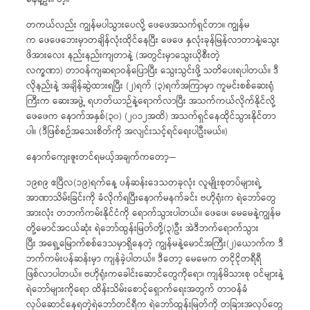
တကယ်လည်း ကျွန်မပါသွားပေလို့ ဖေဖေအသက်ရှင်တာ။ ကျွန်မ
က ဖေဖေဘေးမှာတချိန်လုံးထိုင်နေပြီး ဖေဖေ နှလုံးခုန်မြန်လာတာနဲ့၊သွေး
ဖိအားလေး နည်းနည်းကျတာနဲ့ (အတွင်းမှာသွေးယိုစီးတဲ့
လက္ခဏာ) တာဝန်ကျဆရာဝန်ပြောပြီး သွေးသွင်းဖို့ သတိပေးရပါတယ်။ ဒီ
လိုနည်းနဲ့ အချိန်ဆွဲထားရပြီး (၂)ရက် (၃)ရက်အကြာမှာ ကူမင်းစစ်ဆေးရုံ
ကြီးက ဆေးအဖွဲ့ ရဟတ်ယာဉ်နဲ့ရောက်လာပြီး အသက်ကယ်လိုက်နိုင်လို့
ဖေဖေက နောက်အနှစ်(၃၀) (၂၀၁၂အထိ) အသက်ရှင်နေထိုင်သွားနိုင်တာ
ပါ။ (ဒီဖြစ်စဉ်အသေးစိတ်ကို အလျင်းသင့်ရင်ရေးပါဦးမယ်။)
နောက်ကျေးဇူးတင်ရမယ့်အချက်ကတော့—
၁၉၈၉ ဧပြီလ(၁၉)ရက်နေ့ ပန်ဆန်းဒေသတခုလုံး လူမျိုးစုတပ်များရဲ့
အာဏာသိမ်းခြင်းကို ခံလိုက်ရပြီးနောက်မနက်ခင်း ဗဟိုရုံးက ရဲဘော်တွေ
အားလုံး တဘက်ကမ်းနိုင်ငံကို ရောက်သွားပါတယ်။ ဖေဖေ၊ မေမေနဲ့ကျွန်မ
တို့မောင်အငယ်ဆုံး ရဲဘော်ထွန်းမြတ်တို့(၃)ဦး အဲဒီဘက်ရောက်သွား
ပြီး အရှေ့မြောက်စစ်ဒေသမှာရှိနေတဲ့ ကျွန်မနဲ့မောင်အကြီး(၂)ယောက်က ဒီ
ဘက်ကမ်းပန်ဆန်းမှာ ကျန်ခဲ့ပါတယ်။ ဒီတော့ မေမေက တငိုငိုတရီရီ
ဖြစ်လာပါတယ်။ ဗဟိုရုံးကခေါင်းဆောင်တွေကိုရော၊ ကျန်မိသားစု ဝင်များနဲ့
ရဲဘော်များကိုရော ထိန်းသိမ်းစောင့်ရှောက်ရေးအတွက် တာဝန်ခံ
လုပ်ဆောင်နေရတဲ့ရဲဘော်တင်ရီက ရဲဘော်ထွန်းမြတ်ကို တခြားအလုပ်တွေ