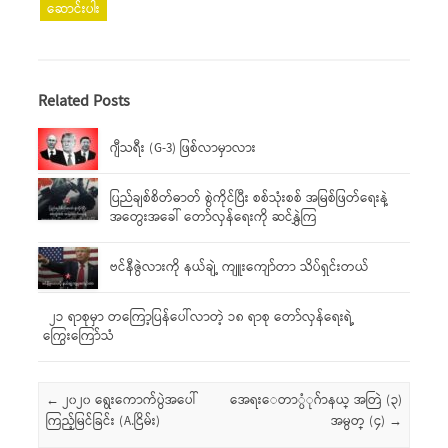
ဆောင်းပါး
Related Posts
ဂျီသရီး (G-3) ဖြစ်လာမှာလား
ပြည်ချစ်စိတ်ဓာတ် စွဲကိုင်ပြီး စစ်သုံးစစ် အမြစ်ဖြတ်ရေးနဲ့
အတွေးအခေါ် တော်လှန်ရေးကို ဆင်နွှဲကြ
ဗင်နီဇွဲလားကို နယ်ချဲ့ ကျူးကျော်တာ သိပ်ရှင်းတယ်
၂၁ ရာစုမှာ တကြော့ပြန်ပေါ်လာတဲ့ ၁၈ ရာစု တော်လှန်ရေးရဲ့
ကြွေးကြော်သံ
Post navigation
←
၂၀၂၀ ရွေးကောက်ပွဲအပေါ်
အေရးေတာ္ပံုဂ်ာနယ္ အတြဲ (၃)
ကြည့်မြင်ခြင်း (A.ငြိမ်း)
အမွတ္ (၄)
→