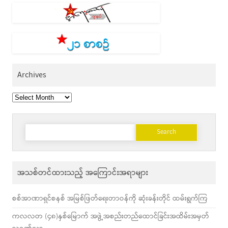
Archives
Archives
Search
for:
အသစ်တင်ထားသည့် အကြောင်းအရာများ
စစ်အာဏာရှင်စနစ် အမြစ်ဖြတ်ရေးတာဝန်ကို ဆုံးခန်းတိုင် ထမ်းရွက်ကြ
ကလလတ (၄၈)နှစ်မြောက် အဖွဲ့အစည်းတည်ထောင်ခြင်းအထိမ်းအမှတ်