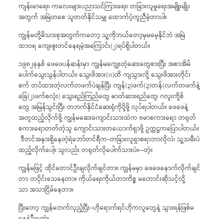
ကျန်းမာရေး၊ ကလေးများပညာသင်ကြားရေး၊ တခြားလူမှုရေးအမျိူးမျိုး
အတွက် အမြဲတစေ သူတတ်နိုင်သမျှ ထောက်ပံ့ကူညီခဲ့တာပါ။
ကျွန်မတို့မိသားစုအတွက်ကတော့ သူ့ကိုဘယ်တော့မှမမေ့နိုင်ဘဲ အမြဲ
ထာဝရ ကျေးဇူးတင်နေရမဲ့အကြောင်း(၂)ရပ်ရှိပါတယ်။
၁၉၈၂ခုနှစ် ဖေဖေပန်ဆန်းမှာ ကျွန်မကျွေးတဲ့ဆေးတွေစားပြီး အစာအိမ်
ပေါက်သွေးသွန်ပါတယ်။ သွေးဖိအား(၀)ထိ ကျသွားလို့ သွေးဖိအားတိုင်း
စက် တပ်ထားတဲ့လက်တဖက်ပဲချန်ပြီး ကျန်(၃)ဖက်(၃)တန်(လက်တဖက်နဲ့
ခြေ(၂)ဖက်စလုံး) သွေးရည်ကြည်တွေ ဓာတ်ဆားရည်တွေ၊ ဂလူးကို့စ်
တွေ အမြန်သွင်းပြီး တဘက်နိုင်ငံဆေးရုံကိုပို့ဖို့ လုပ်ရပါတယ်။ ဖေဖေနဲ့
အတူထည့်လိုက်ဖို့ ကျွန်မဆေးကျောင်းသားထဲက ဗမာစကားရော တရုတ်
စကားရောတတ်တဲ့သူ ကျောင်းသားတယောက်ရှာဖို့ ဥက္ကဋ္ဌကပြောပါတယ်။
ဒီတင်အနုားရှိနေတဲ့ရဲဘော်တင်ရီက–တခြားလူရှာစရာဘာလိုလဲ၊ သူ့သမီးပဲ
ထည့်လိုက်ပေါ့။ သူလည်း တရုတ်လိုပေါက်သားပဲ။—တဲ့။
ကျွန်မဖြင့် ထိုင်တောင်ဦးချလိုက်ချင်တာ။ ကျွန်မမှာ ဖေဖေနောက်လိုက်ချင်
တာ တပိုင်းသေနေတာ။ ကိုယ်ရေးကိုယ်တာကိစ္စ မတောင်းဆိုသင့်လို့
သာ အသာငြိမ်နေတာ။
ပြီးတော့ ကျွန်မဘက်လှည့်ပြီး–ဟိုရောက်ရင်ဟိုကလူတွေနဲ့ သွားရန်ဖြစ်မ
နေနဲ့ဦး။-တဲ့။