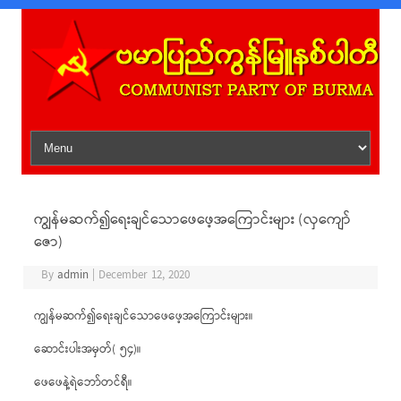
Skip to content
ကျွန်မဆက်၍ရေးချင်သောဖေဖေ့အကြောင်းများ (လှကျော်
ဇော)
By
admin
|
December 12, 2020
ကျွန်မဆက်၍ရေးချင်သောဖေဖေ့အကြောင်းများ။
ဆောင်းပါးအမှတ်( ၅၄)။
ဖေဖေနဲ့ရဲဘော်တင်ရီ။