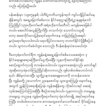
စကားစပ်လာမိတော့ ကျွန်မ ဒေါက်တာပေါက်တူးဘွဲ့ ရခဲ့တဲ့အကြောင်း
လည်း ပြောပြရဦးမယ်။
ပန်းဆန်းမှာ (၁၉၈၅ခုနှစ်) ပါတီရဲ့တတိယကွန်ဂရက် ကျင်းပဖို့ပြင်ဆင်နေ
ချိန်အတွင်း အရှေ့မြောက်စစ်ဒေသ နိုင်ငံရေးဌာနကြီးရဲ့ဌာနမှူးရဲဘော်
ကြည်ပြိုင်(၇၅ဗဟိုကော်မတီ-အရံဗဟိုကော်မတီဝင်) မကျန်းမမာဖြစ်ပါ
တယ်။ ဆေးလိပ်အလွန်ကြိုက်ပြီး တသက်လုံး သောက်လာသူဆို
တော့ အစောပိုင်းလေပြွန်ရောင်ရောဂါကနေ တဖြည်းဖြည်းအဆုပ်-
နှလုံးရောဂါရလာပါတယ်။ ရောဂါပြင်းလာတော့ တဘက်နိုင်ငံပို့ဖို့စီစဉ်ပါ
တယ်။ သူကလက်မခံပါဘူး။ သေလည်း ဒီပန်ဆန်းမှာပဲသေမယ်တဲ့။
ဒီတော့ရဲဘော်တင်ရီက ကျွန်မနဲ့အရှေ့မြောက်စစ်ဒေသဆေးရုံက ဒု
နိုင်ငံရေးမှူးဆရာမကြီးဒေါ်ငွေကိုခေါပြီး လူနာကိုအတတ်နိုင်ဆုံး
စောင့်ရှောက်ကုသဖို့ တာဝန်ပေးပါတယ်။ လူနာကဆေးရုံလည်း မတက်ချင်
ဘူးဆိုတော့(ရဲဘော်ကြည်ပြိုင်ဆိုတာကလည်း ဂျစ်တစ်တစ်၊ပေကပ်ကပ်
ရယ်) အိမ်မှာပဲထားပြီး သူတို့ဌာနကဆေးမှူးလေးကို တာဝန်ပေးထား
ပြီး ကျွန်မတို့(၂)ယောက်က ညနေစောင်းမှ သွားသွားကြည့်။ နောက်နေ့
အတွက် ညွှန်ကြားစရာရှိပြောခဲ့၊ ကျန်အချိန်တွေ လိုအပ်လာရင် ဆေးရုံ
လှမ်းအကြောင်းကြားဆိုပြီး စီစဉ်ထားရပါတယ်။ လူနာကလည်း တနေ့ရွှေ-
တနေ့ငွေ၊ တညနေ ကျွန်မတို့ရောက်တော့ ရဲဘော်တချို့ အရင်ရောက်နေ
ကြပြီး တဝါးဝါးတဟားဟား စကားတွေဖောင်လောက်အောင် ဝိုင်းပြောနေ