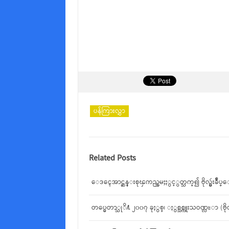
ပန်ကြားလွှာ
Related Posts
ေဒၚေအာင္ဆန္းစုၾကည္အမႈႏွင့္ပတ္သက္၍ ဗိုလ္မွဴ
တပ္မေတာ္သုိ႔ ၂၀၀၇ ခုႏွစ္၊ ႏွစ္သစ္ကူးသဝဏ္လႊာ (ဗ