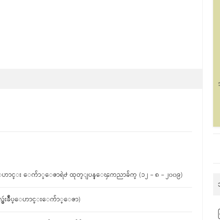
းခ်ဳပ္ေဟာင္း ေက်ာ္ေဇာရဲ႕ ထုတ္ျပန္ေၾကညာခ်က္ (၁၂ – ၈ – ၂၀၀၉)
ိုလ္မွဴးခ်ဳပ္ေဟာင္းေက်ာ္ေဇာ)