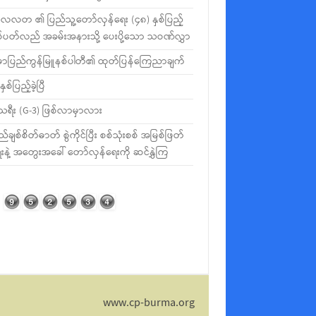
လတ ၏ ပြည်သူ့တော်လှန်ရေး (၄၈) နှစ်ပြည့်
စ်ပတ်လည် အခမ်းအနားသို့ ပေးပို့သော သဝဏ်လွှာ
မာပြည်ကွန်မြူနစ်ပါတီ၏ ထုတ်ပြန်ကြေညာချက်
နှစ်ပြည့်ခဲ့ပြီ
ီသရီး (G-3) ဖြစ်လာမှာလား
ည်ချစ်စိတ်ဓာတ် စွဲကိုင်ပြီး စစ်သုံးစစ် အမြစ်ဖြတ်
းနဲ့ အတွေးအခေါ် တော်လှန်ရေးကို ဆင်နွှဲကြ
www.cp-burma.org