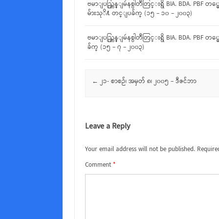
ဗမာျပည္ကြန္ျမဴနစ္ပါတီတြင္းရွိ BIA. BDA. PBF 
မ်ားသုိ႔ တင္ျပခ်က္ (၁၅ – ၁၀ – ၂၀၀၃)
ဗမာျပည္ကြန္ျမဴနစ္ပါတီတြင္းရွိ BIA. BDA. PB
ခ်က္ (၁၅ – ၇ – ၂၀၀၃)
Post navigation
←
၂၁- စာစဉ်၊ အမှတ် ၈၊ ၂၀၀၅ – ဒီဇင်ဘာ
Leave a Reply
Your email address will not be published.
Require
Comment
*