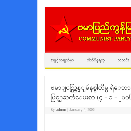
အဖွင့်စာမျက်နှာ
ပါတီစိန်ရတု
သတင်း
ဗမာျပည္ကြန္ျမဴနစ္ပါတီမွ ရဲ
ဖြင့္အႀကံေပးစာ (၄ – ၁ – ၂၀၀
By
admin
|
January 4, 2006