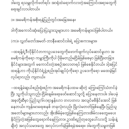
ဒါတွေ ရသမျှလိုက်ဖတ်ရင်း အာရုံထဲရောက်လာတဲ့အကြောင်းအရာတွေကို
ရေးချင်လာပါတယ်။
၁။ အမေရိကန်အစိုးရနဲ့ပြည်တွင်းအခြေအနေ။
ဒါကိုအကောင်းဆုံးပြောပြသွားသူများဟာ အမေရိကန်များပဲဖြစ်ပါတယ်။
(က)။ လွှတ်တော်အမတ်-ဘာနီဆောင်းဒါးရဲ့ ပြောစကားများ။
—ထရန့်ရဲ့ဒီလိုနိုင်ငံတကာဥပဒေတွေကိုဖောက်ဖျက်လုပ်ဆောင်မှုဟာ အ
မေရိကန်ကိုရော ကမ္ဘာကြီးကိုပါ ပိုမိုမတည်မငြိမ်ဖြစ်စေမှာ ဖြစ်ပြီး၊တခြား
နိုင်ငံများအတွက် မကောင်းတဲ့အစဉ်အလာတရပ် ဖြစ်စေနိုင်တယ်။ ဒါ့အပြင်
ထရန့်ဟာ ကိုယ့်နိုင်ငံရဲ့ဖွဲ့စည်းအုပ်ချုပ်ပုံကိုရော ဥပဒေကိုရော မထေမဲ့မြင်
လုပ်ရာလည်း ကျတယ်။
—ထရန့်မဲဆွယ်စည်းရုံးစဉ်က-အမေရိကန်ပထမ-ဆိုတဲ့ ကြွေးကြော်သံတင်ခဲ့
ပြီး သူ့ကိုယ်သူလည်း-ငြိမ်းချမ်းရေးဖော်ဆောင်သူလို့ ပြောနေတာပါ။ ဒါပေမဲ့
အခုတို့ဆီမှာ ပြည်သူ(၆၀)ရာနှုန်းဟာ တလတလ အလျင်မမီနိုင်အောင် ဖြစ်
နေတယ်။ ကျန်းမာရေးစနစ် တခုလုံးလည်း ပြိုလဲမတတ်ဖြစ်‌နေပြီ။ ပြည်သူ
အတော်များများဟာလည်း အိုးအိမ်မဲ့တွေဖြစ်နေကြတာ၊အိမ်လခတွေမပေး
နိုင်ကြတဲ့အဖြစ်တွေရောက်နေကြတာ။ ဥာဏ်ရည်တုတွေပေါ်လာလို့ သန်းနဲ့
ချီတဲ့ အလုပ်သမားတွေ အလုပ်လက်မဲ့ဖြစ်ရမဲ့အရေး။ ဒါတွေကိုသမ္မတဖြစ်