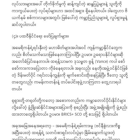
လုပ်သားများအပေါ် တိုက်ခိုက်မှုက်ု ဆန့်ကျင်တဲ့ ဆန္ဒပြပွဲများနဲ့ သူတို့ကို
ကာကွယ်ပေးတဲ့ လုပ်ရပ်များဟာ အထင်အရှား ရှိနေပါတယ်။ ဒါတွေဟာ ဗိ
ယက်နမ် စစ်ကာလများအတွင်း ဖြစ်ပေါ်တဲ့ ကမ္ဘာ့ပြည်သူများရဲ့ လှုပ်ရှားမှုနဲ့
ဆင်တူပါတယ်။
(၄)။ ပထဝီနိုင်ငံရေး ဖော်ပြချက်များ။ ‌
အမေရိကန်ရဲ့ရင်းနှီးတဲ့ မဟာမိတ်များအပါအဝင် ကျန်ကမ္ဘာ့နိုင်ငံတွေက
လည်း စိတ်မသက်မသာဖြစ်နေတာကြာပါပြီ။ ဥပမာ။ ဥရောပနိုင်ငံများဆို
အတော်ခံပြင်းနေတာပါ။ ထရန့်သာမက ဒုသမ္မတ‌ ဗွန့် (Vance) ကပါ စော်
စော်ကားကားပြောတာ ကိုခံနေရတာပါ။ အခုလည်း နေတိုးအဖွဲ့ဝင်နိုင်ငံဖြစ်
တဲ့ ဒိန်းမတ်ပိုင် ဂရင်းလန်ကျွန်းကို မျက်စောင်းထိုးနေပြန်ပြီ။ ဒီတော့ သူတို့
တတွေလည်း ကမန်းကတန်းနဲ့ တပ်ပေါင်းစုဖွဲ့လာကြတာ တွေ့လာရပါ
တယ်။
ရုရှားတို့-တရုတ်တို့ကတော့ အစောကတည်းက ကမ္ဘာတောင်ပိုင်းနိုင်ငံများ
လို့ခေါ်တဲ့ ဖွံ့ဖြိုးဆဲနိုင်ငံအများအပြားကို စုစည်းပြီး အဖွဲ့အမျိုးမျိုးကို ဖွဲ့စည်း
ထားတာတွေရှိပါတယ်။ ဥပမာ။ BRICS+ SCO တို့ စသဖြင့် ရှိပါတယ်။
အခုအခြေအနေအရတော့ – အမေရိကန်ရဲ့ရမ်းကားမှု (ဗင်နီဇွဲလားကိစ္စ
အပြီးပေးတဲ့ ထရန့်ရဲ့ သတင်းစာရှင်းလင်းပွဲမှာ ခြိမ်းချောက်သွားတဲ့
အကြောင်းအရာများ) တွေကို ကျန်ကမ္ဘာ့ပြည်သူတရပ်လုံး စုပေါင်းကာ