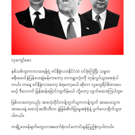
လှကျော်ဇော
နှစ်သစ်ကူးကာလထရန့်ရဲ့ ဗင်နီဇွဲလားနိုင်ငံထဲ ဝင်ဗုံးကြဲပြီး သမ္မတ
ဇနီးမောင်နှံပြန်ပေးဆွဲခန်းကတော့ တကမ္ဘာလုံးကို တုန်လှုပ်သွားစေခဲ့ပါ
တယ်။ တနေ့ ဗင်နီဇွဲလားတော့ ခံရတော့မယ်-ဆိုတာ လူတွေရိပ်မိထားပေ
မယ့် ဒီလောက် မြန်ဆန်ဗြောင်ကျလိမ့်မယ် လို့တော့ တွက်မထားကြပါဘူး။
ဖြစ်လာတော့လည်း အားလုံးဝိုင်းကန့်ကွက်သူကကန့်ကွက် အားပေးသူက
အားပေးနဲ့ ထောင့်အသီးသီးက ခွဲခြမ်းစိတ်ဖြာမှုအစုံစုံနဲ့ ပွက်လောရိုက်သွား
ပါတယ်။
တချို့ဝေဖန်ချက်တွေဟာအတော်စုံလင်ကောင်းမွန်ပြည့်စုံလှပါတယ်။