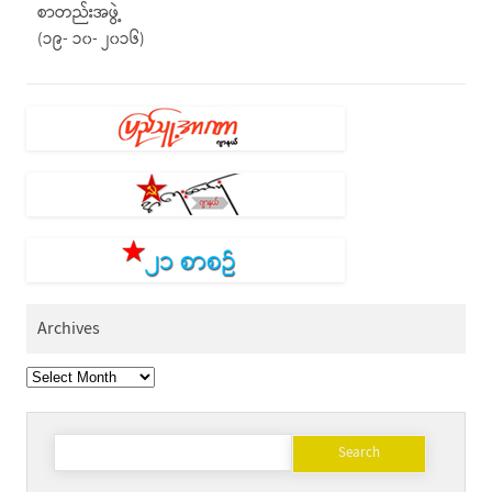
စာတည်းအဖွဲ့
(၁၉- ၁၀- ၂၀၁၆)
Archives
Archives
Search
for: