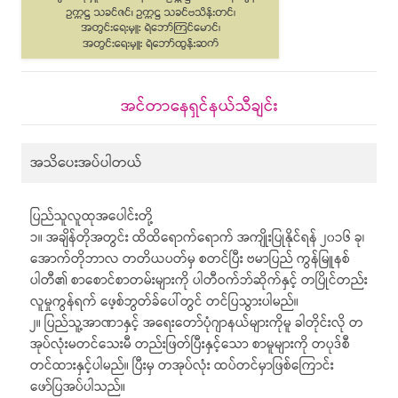
အင်တာနေရှင်နယ်သီချင်း
အသိပေးအပ်ပါတယ်
ပြည်သူလူထုအပေါင်းတို့
၁။ အချိန်တိုအတွင်း ထိထိရောက်ရောက် အကျိုးပြုနိုင်ရန် ၂၀၁၆ ခု၊
အောက်တိုဘာလ တတိယပတ်မှ စတင်ပြီး ဗမာပြည် ကွန်မြူနစ်
ပါတီ၏ စာစောင်စာတမ်းများကို ပါတီဝက်ဘ်ဆိုက်နှင့် တပြိုင်တည်း
လူမှုကွန်ရက် ဖေ့စ်ဘွတ်ခ်ပေါ်တွင် တင်ပြသွားပါမည်။
၂။ ပြည်သူ့အာဏာနှင့် အရေးတော်ပုံဂျာနယ်များကိုမူ ခါတိုင်းလို တ
အုပ်လုံးမတင်သေးမီ တည်းဖြတ်ပြီးနှင့်သော စာမူများကို တပုဒ်စီ
တင်ထားနှင့်ပါမည်။ ပြီးမှ တအုပ်လုံး ထပ်တင်မှာဖြစ်ကြောင်း
ဖော်ပြအပ်ပါသည်။