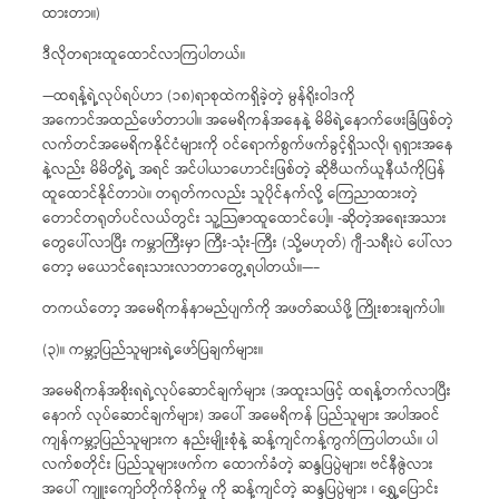
ထားတာ။)
ဒီလိုတရားထူထောင်လာကြပါတယ်။
—ထရန့်ရဲ့လုပ်ရပ်ဟာ (၁၈)ရာစုထဲကရှိခဲ့တဲ့ မွန်ရိုးဝါဒကို
အကောင်အထည်ဖော်တာပါ။ အမေရိကန်အနေနဲ့ မိမိရဲ့နောက်ဖေးခြံဖြစ်တဲ့
လက်တင်အမေရိကနိုင်ငံများကို ဝင်ရောက်စွက်ဖက်ခွင့်ရှိသလို၊ ရုရှားအနေ
နဲ့လည်း မိမိတို့ရဲ့ အရင် အင်ပါယာဟောင်းဖြစ်တဲ့ ဆိုဗီယက်ယူနီယံကိုပြန်
ထူထောင်နိုင်တာပဲ။ တရုတ်ကလည်း သူပိုင်နက်လို့ ကြေညာထားတဲ့
တောင်တရုတ်ပင်လယ်တွင်း သူ့သြဇာထူထောင်ပေါ့။ -ဆိုတဲ့အရေးအသား
တွေပေါ်လာပြီး ကမ္ဘာကြီးမှာ ကြီး-သုံး-ကြီး (သို့မဟုတ်) ဂျီ-သရီးပဲ ပေါ်လာ
တော့ မယောင်ရေးသားလာတာတွေ့ရပါတယ်။—–
တကယ်တော့ အမေရိကန်နာမည်ပျက်ကို အဖတ်ဆယ်ဖို့ ကြိုးစားချက်ပါ။
(၃)။ ကမ္ဘာ့ပြည်သူများရဲ့ဖော်ပြချက်များ။
အမေရိကန်အစိုးရရဲ့လုပ်ဆောင်ချက်များ (အထူးသဖြင့် ထရန့်တက်လာပြီး
နောက် လုပ်ဆောင်ချက်များ) အပေါ် အမေရိကန် ပြည်သူများ အပါအဝင်
ကျန်ကမ္ဘာ့ပြည်သူများက နည်းမျိုးစုံနဲ့ ဆန့်ကျင်ကန့်ကွက်ကြပါတယ်။ ပါ
လက်စတိုင်း ပြည်သူများဖက်က ထောက်ခံတဲ့ ဆန္ဒပြပွဲများ၊ ဗင်နီဇွဲလား
အပေါ် ကျူးကျော်တိုက်ခိုက်မှု ကို ဆန့်ကျင်တဲ့ ဆန္ဒပြပွဲများ ၊ ရွှေ့ပြောင်း