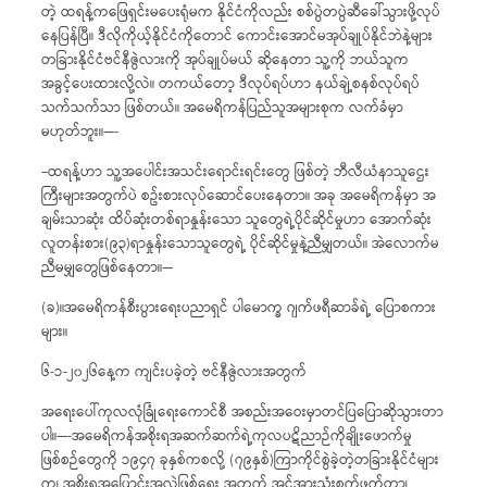
တဲ့ ထရန့်ကဖြေရှင်းမပေးရုံမက နိုင်ငံကိုလည်း စစ်ပွဲတပွဲဆီခေါ်သွားဖို့လုပ်
နေပြန်ပြီ။ ဒီလိုကိုယ့်နိုင်ငံကိုတောင် ကောင်းအောင်မအုပ်ချုပ်နိုင်ဘဲနဲ့များ
တခြားနိုင်ငံဗင်နီဇွဲလားကို အုပ်ချုပ်မယ် ဆိုနေတာ သူ့ကို ဘယ်သူက
အခွင့်ပေးထားလို့လဲ။ တကယ်တော့ ဒီလုပ်ရပ်ဟာ နယ်ချဲ့စနစ်လုပ်ရပ်
သက်သက်သာ ဖြစ်တယ်။ အမေရိကန်ပြည်သူအများစုက လက်ခံမှာ
မဟုတ်ဘူး။—-
–ထရန့်ဟာ သူ့အပေါင်းအသင်းရောင်းရင်းတွေ ဖြစ်တဲ့ ဘီလီယံနာသူဌေး
ကြီးများအတွက်ပဲ စဥ်းစားလုပ်ဆောင်ပေးနေတာ။ အခု အမေရိကန်မှာ အ
ချမ်းသာဆုံး ထိပ်ဆုံးတစ်ရာနှုန်းသော သူတွေရဲ့ပိုင်ဆိုင်မှုဟာ အောက်ဆုံး
လူတန်းစား(၉၃)ရာနှုန်းသောသူတွေရဲ့ ပိုင်ဆိုင်မှုနဲ့ညီမျှတယ်။ အဲလောက်မ
ညီမမျှတွေဖြစ်နေတာ။—
(ခ)။အမေရိကန်စီးပွားရေးပညာရှင် ပါမောက္ခ ဂျက်ဖရီဆာခ်ရဲ့ ပြောစကား
များ။
၆-၁-၂၀၂၆နေ့က ကျင်းပခဲ့တဲ့ ဗင်နီဇွဲလားအတွက်
အရေးပေါ်ကုလလုံခြုံရေးကောင်စီ အစည်းအဝေးမှာတင်ပြပြောဆိုသွားတာ
ပါ။—-အမေရိကန်အစိုးရအဆက်ဆက်ရဲ့ကုလပဋိညာဉ်ကိုချိုးဖောက်မှု
ဖြစ်စဉ်တွေကို ၁၉၄၇ ခုနှစ်ကစလို့ (၇၉နှစ်)ကြာကိုင်စွဲခဲ့တဲ့တခြားနိုင်ငံများ
က၊ အစိုးရအပြောင်းအလဲဖြစ်ရေး အတွက် အင်အားသုံးစွက်ဖက်တာ၊