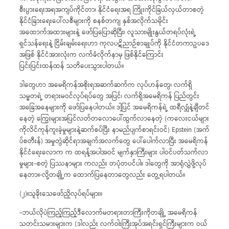
စီးပွားရေးအရအကျပ်ကိုင်တာ၊ နိုင်ငံရေးအရ ကြိုးကိုင်ခြယ်လှယ်တာစတဲ့
နိုင်ငံခြားရေးပေါ်လစီများကို စနစ်တကျ နှစ်အလိုက်သမိုင်း
အထောက်အထားများနဲ့ ဖော်ပြပြောဆိုပြီး၊ လူသားမျိုးနွယ်တရပ်လုံးရဲ့
ရှင်သန်ရေးနဲ့ ငြိမ်းချမ်းရေးဟာ ကုလပဋိညာဉ်စာချုပ်ကို နိုင်ငံတကာဥပဒေ
အဖြစ် နိုင်ငံအားလုံးက လက်ခံလိုက်နာမှ ဖြစ်နိုင်ကြောင်း
ပြင်းပြင်းထန်ထန် သတိပေးသွားပါတယ်။
ဒါတွေဟာ အမေရိကန်အစိုးရအဆက်ဆက်က လုပ်ဟန်တွေ၊ လက်ရှိ
သမ္မတရဲ့ တရားမဝင်လုပ်ရပ်တွေ အပြင်၊ လက်ရှိအမေရိကန် ပြည်တွင်း
အခြေအနေများကို ဖော်ပြနေပါတယ်။ ဒါ့ပြင် အမေရိကန်ရဲ့ ထရီလျှံနဲ့ချီတင်
နေတဲ့ ကြွေးများအပြင်လတ်တလောပေါ်ထွက်လာနေတဲ့ (ကလေးငယ်များ
ကိုလိင်ကုန်ကူးခဲ့မှုများနဲ့ဆက်စပ်ပြီး နာမည်ပျက်စာရင်းဝင်) Epstein (အက်
ပ်စတီးန်) အမှုတွဲဆိုင်ရာအချက်အလက်တွေ ပေါ်ပေါက်လာပြီး အမေရိကန်
နိုင်ငံရေးလောက က ထရန့်အပါအဝင် မျက်နှာကြီးများ ပါဝင်ပတ်သက်လာ
မှုများ–စတဲ့ ပြဿနာများ ကလည်း တပုံတပင်ပါ။ ဒါတွေကို အာရုံလွှဲဖို့လုပ်
နေတာ။-လို့တချို့က ထောက်ပြနေတာတွေလည်း တွေ့ရပါတယ်။
(၂)။သူခိုးသေဖော်ညှိလုပ်ရပ်များ။
–ဘယ်လိုပဲကြည့်ကြည့်ဒီလောက်မတရားတာကြီးကိုတချို့ အမေရိကန်
သတင်းသမားများက (ဒါလည်း လက်ဝါးကြီးအုပ်အရင်းရှင်ကြီးများက ဝယ်