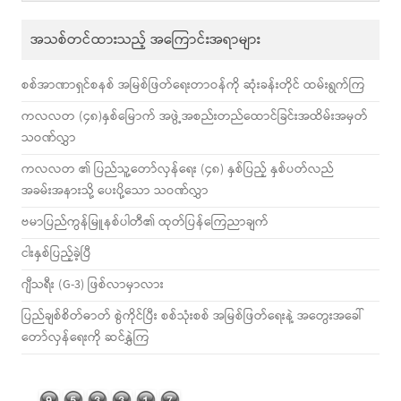
အသစ်တင်ထားသည့် အကြောင်းအရာများ
စစ်အာဏာရှင်စနစ် အမြစ်ဖြတ်ရေးတာဝန်ကို ဆုံးခန်းတိုင် ထမ်းရွက်ကြ
ကလလတ (၄၈)နှစ်မြောက် အဖွဲ့အစည်းတည်ထောင်ခြင်းအထိမ်းအမှတ်
သဝဏ်လွှာ
ကလလတ ၏ ပြည်သူ့တော်လှန်ရေး (၄၈) နှစ်ပြည့် နှစ်ပတ်လည်
အခမ်းအနားသို့ ပေးပို့သော သဝဏ်လွှာ
ဗမာပြည်ကွန်မြူနစ်ပါတီ၏ ထုတ်ပြန်ကြေညာချက်
ငါးနှစ်ပြည့်ခဲ့ပြီ
ဂျီသရီး (G-3) ဖြစ်လာမှာလား
ပြည်ချစ်စိတ်ဓာတ် စွဲကိုင်ပြီး စစ်သုံးစစ် အမြစ်ဖြတ်ရေးနဲ့ အတွေးအခေါ်
တော်လှန်ရေးကို ဆင်နွှဲကြ