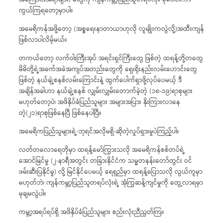
ကွယ်ကြရတော့မှာပါ။
အမေရိကန်အဖို့တော့ (အစ္စရေးနာတာယာဟုလို လူမျိုးကလွဲလို့)အထီးကျန်
ဖြစ်လာပါလိမ့်မယ်။
တကယ်တော့ လက်ဝါးကြီးအုပ် အရင်းရှင်ကြီးတွေ ဖြစ်တဲ့ ထရန့်တို့တတွေ
မိမိတို့ရဲ့အခက်အခဲအကျပ်အတည်းတွေကို ရှေးရိုးနည်းလမ်းဟောင်းတွေ
ဖြစ်တဲ့ နယ်ချဲ့စနစ်လမ်းကြောင်းနဲ့ ထွက်ပေါက်ရှာဖို့လုပ်ပေမယ့် ဒီ
အချိန်အခါဟာ နယ်ချဲ့စနစ် လျှမ်းလျှမ်းတောက်ခဲ့တဲ့ (၁၈-၁၉)ရာစုများ
မဟုတ်တော့ပဲ၊ အဖိနှိပ်ခံပြည်သူများ အများအပြား နိုးကြားလာနေ
တဲ့(၂၁)ရာစုဖြစ်နေပြီ ဖြစ်နေပါပြီ။
အမေရိကပြည်သူများရဲ့-ဘုရင်အလိုမရှိ-ဆိုတဲ့လှုပ်ရှားမှုပဲကြည့်ပါ။
လတ်တလောရေတိုမှာ ထရန့်မော်ကြွားသလို အမေရိကန်စစ်တပ်ရဲ့
အောင်မြင်မှု (၂-နာရီအတွင်း တခြားနိုင်ငံက သမ္မတနန်းတော်တွင်း ဝင်
ဖမ်းဆီးပြနိုင်မှု) လို့ မြင်နိုင်ပေမယ့် ရေရှည်မှာ ထရန့်ပြောသလို လွယ်ကူမှာ
မဟုတ်ဘဲ၊ ကျန်ကမ္ဘာ့ပြည်သူတရပ်လုံးရဲ့ အုံကြွဆန့်ကျင်မှုကို တွေ့လာရမှာ
မုချမလွဲပါ။
ကမ္ဘာ့အရပ်ရပ်ရှိ အဖိနှိပ်ခံပြည်သူများ စည်းလုံးညီညွတ်ကြ။