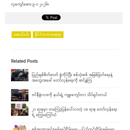
လှကျော်ဇော။ ၉-၁-၂၀၂၆။
ဆောင်းပါး
နိုင်ငံတကာရေးရာ
Related Posts
ပြည်ချစ်စိတ်ဓာတ် စွဲကိုင်ပြီး စစ်သုံးစစ် အမြစ်ဖြတ်ရေးနဲ့
အတွေးအခေါ် တော်လှန်ရေးကို ဆင်နွှဲကြ
ဗင်နီဇွဲလားကို နယ်ချဲ့ ကျူးကျော်တာ သိပ်ရှင်းတယ်
၂၁ ရာစုမှာ တကြော့ပြန်ပေါ်လာတဲ့ ၁၈ ရာစု တော်လှန်ရေး
ရဲ့ ကြွေးကြော်သံ
စစ်အာဏာရှင်စနစ်ချုပ်ငြိမ်းရေး – ပြည်တွင်းငြိမ်းချမ်းရေး