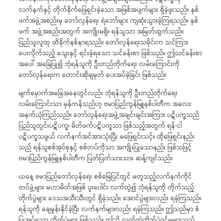
လက်နက်နှင့် တိုက်ခိုက်ဖြေရှင်းခဲ့သော အဖြစ်အပျက်များ ရှိခဲ့ဖူးသည်။ နှစ်
ဖက်အဖွဲ့အစည်းမှ တော်လှန်ရေး ရဲဘော်များ ကျဆုံးသွားခဲ့ကြရသည်။ နှစ်
ဖက် အဖွဲ့အစည်းအတွက် အကျိုးမရှိ။ ရန်သူသာ အမြတ်ထွက်သည်။
ပြည်သူလူထု ထိခိုက်နစ်နာရသည်။ တော်လှန်ရေးသမိုင်းက သင်ကြား
ပေးလိုက်သည့် သွေးနှင့် ရင်းခဲ့ရသော သင်ခန်းစာ ဖြစ်သည်။ ဤသင်ခန်းစာ
အပေါ် အခြေပြု၍ ဘုံရန်သူကို ဦးတည်တိုက်ရေး လမ်းကြောင်းကို
တော်လှန်ရေးက တောင်းဆိုချမှတ် ပေးအပ်ခဲ့ခြင်း ဖြစ်သည်။
မျက်မှောက်အခြေအနေတွင်လည်း ဘုံရန်သူကို ဦးတည်တိုက်ရေး
လမ်းကြောင်းသာ မှန်ကန်သည်ဟု ဗမာပြည်ကွန်မြူနစ်ပါတီက အလေး
အနက်ယုံကြည်သည်။ တော်လှန်ရေးအဖွဲ့အချင်းချင်းအကြား ပဋိပက္ခသည်
ပြည်သူတွင်းပဋိပက္ခ၊ မိတ်ဖက်ပဋိပက္ခသာ ဖြစ်သည့်အတွက် ရန်-ငါ
ပဋိပက္ခသဖွယ် လက်နက်အင်အားသုံးပြီး မဖြေရှင်းသင့်။ ထိုဖြေရှင်းနည်း
သည် ရန်သူစစ်အုပ်စုနှင့် စစ်တပ်ကိုသာ အကျိုးပြုသောနည်း ဖြစ်သဖြင့်
ဗမာပြည်ကွန်မြူနစ်ပါတီက ပြတ်ပြတ်သားသား ဆန့်ကျင်သည်။
ယနေ့ ဗမာပြည်တော်လှန်ရေး စစ်မြေပြင်တွင် မတူသည့်လက်နက်ကိုင်
တပ်ဖွဲ့များ မဟာမိတ်အဖြစ် ပူးပေါင်း လက်တွဲ၍ ဘုံရန်သူကို တိုက်သည့်
တိုက်ပွဲများ ဒေသအသီးသီးတွင် ရှိခဲ့သည်။ အောင်ပွဲများလည်း ရခဲ့ကြသည်။
ရန်သူကို ချေမှုန်းနိုင်ခဲ့ပြီး လက်နက်များလည်း ရခဲ့ကြသည်။ ဤသည်မှာ စံ
ပြုအပ်သော တိုက်ပွဲများ ဖြစ်သည်။ ဤသို့ လက်တွဲတိုက်ပွဲဝင်မှုများသည်