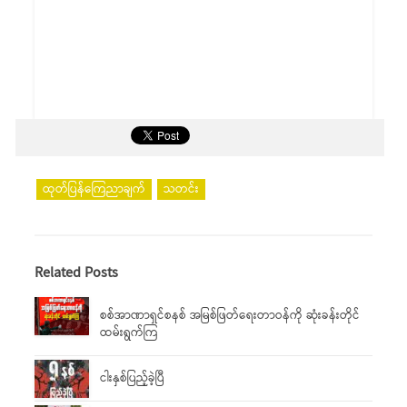
ထုတ်ပြန်ကြေညာချက်
သတင်း
Related Posts
စစ်အာဏာရှင်စနစ် အမြစ်ဖြတ်ရေးတာဝန်ကို ဆုံးခန်းတိုင်
ထမ်းရွက်ကြ
ငါးနှစ်ပြည့်ခဲ့ပြီ