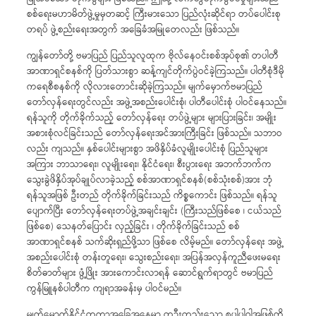
စစ်ရေးမဟာမိတ်ဖွဲ့မှုမှတဆင့် ကြီးမားသော ပြည်လုံးဆိုင်ရာ တပ်ပေါင်းစု
တရပ် ဖွဲ့စည်းရေးအတွက် အခြေခံအမြုတေလည်း ဖြစ်သည်။
ကျွန်တော်တို့ ဗမာပြည် ပြည်သူလူထုက ဗိုလ်နေဝင်းစစ်အုပ်စု၏ တပါတီ
အာဏာရှင်စနစ်ကို ပြတ်သားစွာ ဆန့်ကျင်တိုက်ပွဲဝင်ခဲ့ကြသည်။ ပါတီစုံဒီမို
ကရေစီစနစ်ကို လိုလားတောင်းဆိုခဲ့ကြသည်။ မျက်မှောက်ဗမာပြည်
တော်လှန်ရေးတွင်လည်း အဖွဲ့အစည်းပေါင်းစုံ၊ ပါတီပေါင်းစုံ ပါဝင်နေသည်။
ရန်သူကို တိုက်ခိုက်သည့် တော်လှန်ရေး တပ်ဖွဲ့များ များပြားခြင်း၊ အမျိုး
အစားစုံလင်ခြင်းသည် တော်လှန်ရေးအင်အားကြီးခြင်း ဖြစ်သည်။ သဘာဝ
လည်း ကျသည်။ နှစ်ပေါင်းများစွာ အဖိနှိပ်ခံလူမျိုးပေါင်းစုံ ပြည်သူများ
အကြား ဘာသာရေး၊ လူမျိုးရေး၊ နိုင်ငံရေး၊ စီးပွားရေး အဘက်ဘက်က
သွေးခွဲဖိနှိပ်အုပ်ချုပ်လာခဲ့သည့် စစ်အာဏာရှင်စနစ်(စစ်သုံးစစ်)အား ဘုံ
ရန်သူအဖြစ် ဦးတည် တိုက်ခိုက်ခြင်းသည် ကိစ္စကောင်း ဖြစ်သည်။ ရန်သူ
ပျောက်ပြီး တော်လှန်ရေးတပ်ဖွဲ့အချင်းချင်း (ကြီးသည်ဖြစ်စေ ၊ ငယ်သည်
ဖြစ်စေ) သေနတ်ပြောင်း လှည့်ခြင်း ၊ တိုက်ခိုက်ခြင်းသည် စစ်
အာဏာရှင်စနစ် သက်ဆိုးရှည်ဖို့သာ ဖြစ်စေ လိမ့်မည်။ တော်လှန်ရေး အဖွဲ့
အစည်းပေါင်းစုံ တန်းတူရေး၊ သွေးစည်းရေး၊ အပြန်အလှန်ကူညီဖေးမရေး
စိတ်ဓာတ်များ ဖွံ့ဖြိုး အားကောင်းလာရန် ဆောင်ရွက်ရာတွင် ဗမာပြည်
ကွန်မြူနစ်ပါတီက ကျရာအခန်းမှ ပါဝင်မည်။
မျက်မှောက်နိုင်ငံတကာ့အခြေအနေမှာ တဦးတည်းသော စူပါပါဝါအဖြစ်ကို