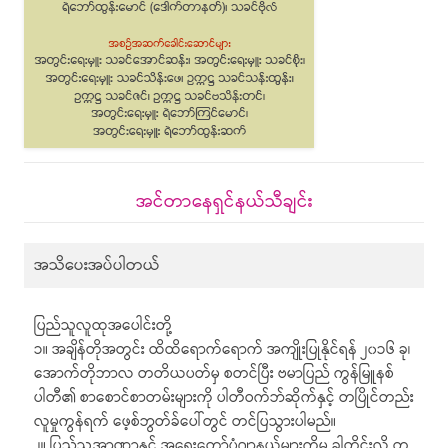
အင်တာနေရှင်နယ်သီချင်း
အသိပေးအပ်ပါတယ်
ပြည်သူလူထုအပေါင်းတို့
၁။ အချိန်တိုအတွင်း ထိထိရောက်ရောက် အကျိုးပြုနိုင်ရန် ၂၀၁၆ ခု၊
အောက်တိုဘာလ တတိယပတ်မှ စတင်ပြီး ဗမာပြည် ကွန်မြူနစ်
ပါတီ၏ စာစောင်စာတမ်းများကို ပါတီဝက်ဘ်ဆိုက်နှင့် တပြိုင်တည်း
လူမှုကွန်ရက် ဖေ့စ်ဘွတ်ခ်ပေါ်တွင် တင်ပြသွားပါမည်။
၂။ ပြည်သူ့အာဏာနှင့် အရေးတော်ပုံဂျာနယ်များကိုမူ ခါတိုင်းလို တ