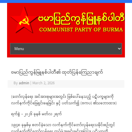
Skip to content
ဗမာပြည်ကွန်မြူနစ်ပါတီ၏ ထုတ်ပြန်ကြေညာချက်
By
admin
|
March 2, 2026
(တော်လှန်ရေး အင်အားစုများအတွင်း ဖြစ်ပေါ်နေသည့် ပဋိပက္ခများကို
လက်နက်ကိုင်ဖြေရှင်းနေခြင်း နှင့် ပတ်သက်၍ (ဗကပ) ၏သဘောထား)
ရက်စွဲ – ၂၀၂၆ ခုနစ် မတ်လ ၂ရက်
၁၉၄၈ ခုနှစ်မှ စတင်ခဲ့သော လက်နက်ကိုင်တော်လှန်ရေးသမိုင်းစဉ်တွင်
လက်နက်ကိုင်တော်လှန်ရေး တပ်ဖွဲ့အချင်းချင်းအကြား ပဋိပက္ခကို