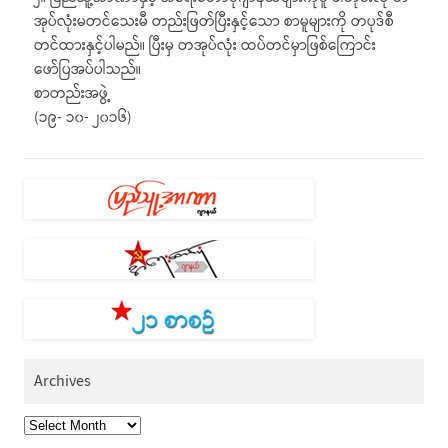
အုပ်လုံးမတင်သေးမီ တည်းဖြတ်ပြီးနှင့်သော စာမူများကို တပုဒ်စီ
တင်ထားနှင့်ပါမည်။ ပြီးမှ တအုပ်လုံး ထပ်တင်မှာဖြစ်ကြောင်း
ဖော်ပြအပ်ပါသည်။
စာတည်းအဖွဲ့
(၁၉- ၁၀- ၂၀၁၆)
Archives
Archives