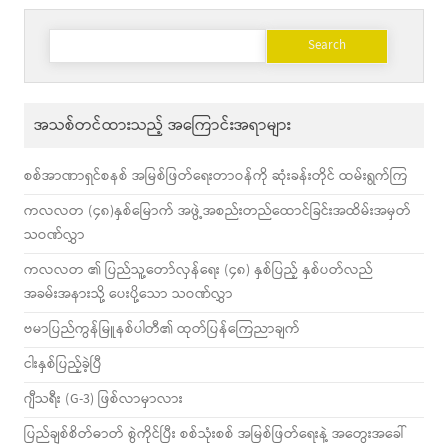
Search
for:
အသစ်တင်ထားသည့် အကြောင်းအရာများ
စစ်အာဏာရှင်စနစ် အမြစ်ဖြတ်ရေးတာဝန်ကို ဆုံးခန်းတိုင် ထမ်းရွက်ကြ
ကလလတ (၄၈)နှစ်မြောက် အဖွဲ့အစည်းတည်ထောင်ခြင်းအထိမ်းအမှတ်
သဝဏ်လွှာ
ကလလတ ၏ ပြည်သူ့တော်လှန်ရေး (၄၈) နှစ်ပြည့် နှစ်ပတ်လည်
အခမ်းအနားသို့ ပေးပို့သော သဝဏ်လွှာ
ဗမာပြည်ကွန်မြူနစ်ပါတီ၏ ထုတ်ပြန်ကြေညာချက်
ငါးနှစ်ပြည့်ခဲ့ပြီ
ဂျီသရီး (G-3) ဖြစ်လာမှာလား
ပြည်ချစ်စိတ်ဓာတ် စွဲကိုင်ပြီး စစ်သုံးစစ် အမြစ်ဖြတ်ရေးနဲ့ အတွေးအခေါ်