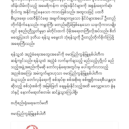
ထိန်းသိမ်းလိုသည့် အမေရိကန်က တခြားနိုင်ငံများကို အစွန်းရောက်ဆုံး
ဗိုလ်ကျ အနိုင်ကျင့်နေသော ကာလဖြစ်သည်။ အထူးသဖြင့် ပထဝီ
စီးပွားရေး၊ ပထဝီနိုင်ငံရေး အချက်အချာကျသော နိုင်ငံများအပေါ် ဦးတည်
တိုက်ခိုက်နေသည်။ ကမ္ဘာကြီး မတည်မငြိမ်ဖြစ်နေသော ယခုလိုကာလမျိုး
တွင် စုစည်းညီညွတ်မှုမှာ ခါတိုင်းထက် ပိုမိုအရေးတကြီးလိုအပ်သည်။ စိတ်
မထွေပြားဘဲ ဒုတိယ ရန်သူ မမွေးဘဲ ဘုံရန်သူကို ဦးတည်တိုက်ခိုက်ကြဖို့
အရေးကြီးသည်။
ရန်သူ့ထံ အညံ့ခံရေးအတွေးအခေါ်ကို ဗမာပြည်ကွန်မြူနစ်ပါတီက
ဆန့်ကျင်သည်။ ရန်သူထံ အညံ့ခံ လက်နက်ချသည့် မည်သည့်ပုဂ္ဂိုလ် မည်
သည့်အဖွဲ့အစည်းကိုမဆို တော်လှန်ရေးအတွင်းမှ ပေါ်ထွက်လာသည့်
အညစ်အကြေး အမဲကွက်များဟုသာ ဗမာပြည်ကွန်မြူနစ်ပါတီက
ခံယူသည်။ တော်လှန်ရေးကို စစ်အုပ်စု၊ စစ်အစိုးရ၊ စစ်ဗျူရိုကရေစီယန္တရား
ဆိုသည့် စစ်သုံးစစ်ကို အမြစ်ဖြတ် ချေမှုန်းနိုင်သည့်အထိ မလျှော့သော ဇွဲန
ဘဲနှင့် နောက်မဆုတ်စတမ်း ဆင်နွှဲသွားကြပါစို့။
ဗဟိုစည်းရုံးရေးကော်မတီ
ဗမာပြည်ကွန်မြူနစ်ပါတီ