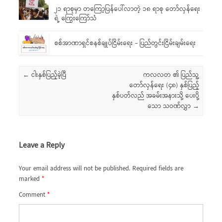
၂၁ ရာစုမှာ တကြော့ပြန်ပေါ်လာတဲ့ ၁၈ ရာစု တော်လှန်ရေး
ရဲ့ ကြွေးကြော်သံ
စစ်အာဏာရှင်စနစ်ချုပ်ငြိမ်းရေး – ပြည်တွင်းငြိမ်းချမ်းရေး
Post navigation
←
ငါးနှစ်ပြည့်ခဲ့ပြီ
ကလလတ ၏ ပြည်သူ့
တော်လှန်ရေး (၄၈) နှစ်ပြည့်
နှစ်ပတ်လည် အခမ်းအနားသို့ ပေးပို့
သော သဝဏ်လွှာ
→
Leave a Reply
Your email address will not be published.
Required fields are
marked
*
Comment
*