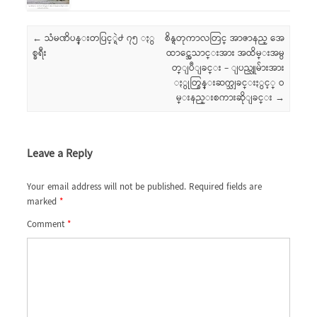
Post navigation
←
သံမဏိပန္းတပြင့္ရဲ႕ ၇၅ ႏွ
စိန္ရတုကာလတြင္ အာဇာနည္ အေ
စ္ခရီး
ထာင္အေသာင္းအား အထိမ္းအမွ
တ္ျပဳျခင္း – ျပည္သူမ်ားအား
ႏွုတ္ခြန္းဆက္သျခင္းႏွင့္ ဝ
မ္းနည္းစကားဆိုျခင္း
→
Leave a Reply
Your email address will not be published.
Required fields are
marked
*
Comment
*