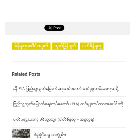
စိန်ရတုအထိမ်းအမှတ်
ထုတ်ပြန်ချက်
ပါတီစိန်ရတု
Related Posts
သို့ PLA ပြည်သူ့လွတ်မြောက်ရေးတပ်မတော် တပ်မှူးတပ်သားများသို့
ပြည်သူ့လွတ်မြောက်ရေးတပ်မတော် (PLA) တပ်မှူးတပ်သားအပေါင်းတို့
ပါတီ၀င္တေယာက္ရဲ ႕စိတ္ဓာတ္။ (ပါတီစိန္ရတု – အမွတ္တရ)
ပဲခူး႐ုိးမမွ ဓာတ္ပုံမ်ား