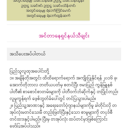
အင်တာနေရှင်နယ်သီချင်း
အသိပေးအပ်ပါတယ်
ပြည်သူလူထုအပေါင်းတို့
၁။ အချိန်တိုအတွင်း ထိထိရောက်ရောက် အကျိုးပြုနိုင်ရန် ၂၀၁၆ ခု၊
အောက်တိုဘာလ တတိယပတ်မှ စတင်ပြီး ဗမာပြည် ကွန်မြူနစ်
ပါတီ၏ စာစောင်စာတမ်းများကို ပါတီဝက်ဘ်ဆိုက်နှင့် တပြိုင်တည်း
လူမှုကွန်ရက် ဖေ့စ်ဘွတ်ခ်ပေါ်တွင် တင်ပြသွားပါမည်။
၂။ ပြည်သူ့အာဏာနှင့် အရေးတော်ပုံဂျာနယ်များကိုမူ ခါတိုင်းလို တ
အုပ်လုံးမတင်သေးမီ တည်းဖြတ်ပြီးနှင့်သော စာမူများကို တပုဒ်စီ
တင်ထားနှင့်ပါမည်။ ပြီးမှ တအုပ်လုံး ထပ်တင်မှာဖြစ်ကြောင်း
ဖော်ပြအပ်ပါသည်။