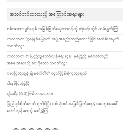
အသစ်တင်ထားသည့် အကြောင်းအရာများ
စစ်အာဏာရှင်စနစ် အမြစ်ဖြတ်ရေးတာဝန်ကို ဆုံးခန်းတိုင် ထမ်းရွက်ကြ
ကလလတ (၄၈)နှစ်မြောက် အဖွဲ့အစည်းတည်ထောင်ခြင်းအထိမ်းအမှတ်
သဝဏ်လွှာ
ကလလတ ၏ ပြည်သူ့တော်လှန်ရေး (၄၈) နှစ်ပြည့် နှစ်ပတ်လည်
အခမ်းအနားသို့ ပေးပို့သော သဝဏ်လွှာ
ဗမာပြည်ကွန်မြူနစ်ပါတီ၏ ထုတ်ပြန်ကြေညာချက်
ငါးနှစ်ပြည့်ခဲ့ပြီ
ဂျီသရီး (G-3) ဖြစ်လာမှာလား
ပြည်ချစ်စိတ်ဓာတ် စွဲကိုင်ပြီး စစ်သုံးစစ် အမြစ်ဖြတ်ရေးနဲ့ အတွေးအခေါ်
တော်လှန်ရေးကို ဆင်နွှဲကြ