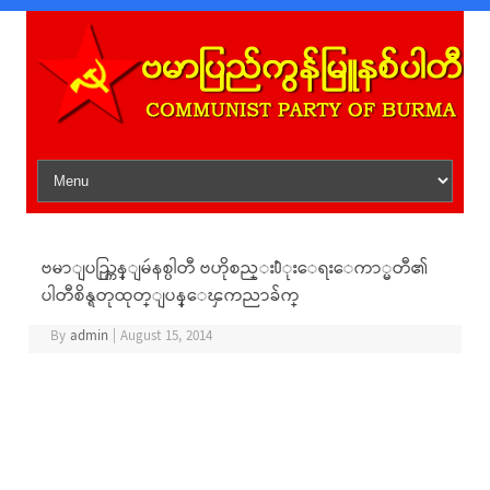
Skip to content
ဗမာျပည္ကြန္ျမဴနစ္ပါတီ ဗဟိုစည္း႐ံုးေရးေကာ္မတီ၏
ပါတီစိန္ရတုထုတ္ျပန္ေၾကညာခ်က္
By
admin
|
August 15, 2014