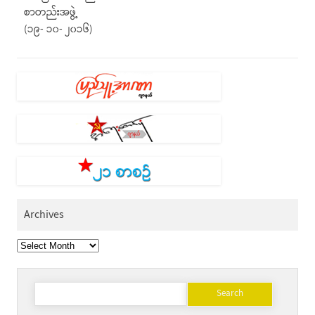
စာတည်းအဖွဲ့
(၁၉- ၁၀- ၂၀၁၆)
Archives
Archives
Search
for: