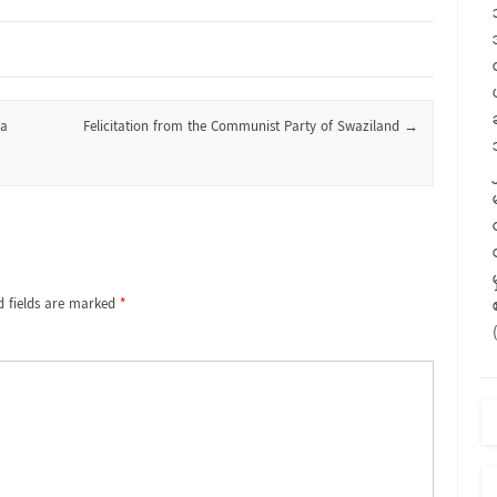
da
Felicitation from the Communist Party of Swaziland
→
d fields are marked
*