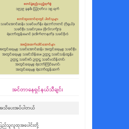
အင်တာနေရှင်နယ်သီချင်း
အသိပေးအပ်ပါတယ်
ပြည်သူလူထုအပေါင်းတို့