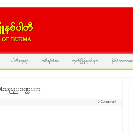
Skip to content
ပါတီရေးရာ
အစီရင်ခံစာ
ထုတ်ပြန်ချက်များ
နိုင်ငံတကာရ
ပို႔သည့္သဝဏ္လႊာ
0 Comment