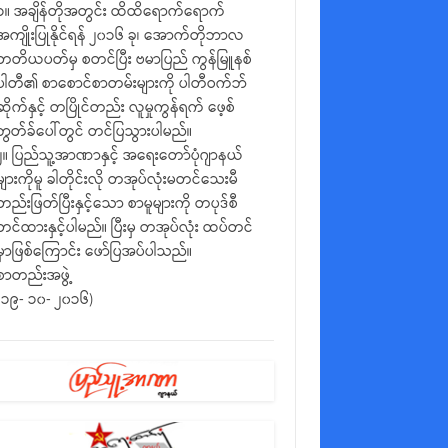
၁။ အချိန်တိုအတွင်း ထိထိရောက်ရောက်
အကျိုးပြုနိုင်ရန် ၂၀၁၆ ခု၊ အောက်တိုဘာလ
တတိယပတ်မှ စတင်ပြီး ဗမာပြည် ကွန်မြူနစ်
ပါတီ၏ စာစောင်စာတမ်းများကို ပါတီဝက်ဘ်
ဆိုက်နှင့် တပြိုင်တည်း လူမှုကွန်ရက် ဖေ့စ်
ဘွတ်ခ်ပေါ်တွင် တင်ပြသွားပါမည်။
၂။ ပြည်သူ့အာဏာနှင့် အရေးတော်ပုံဂျာနယ်
များကိုမူ ခါတိုင်းလို တအုပ်လုံးမတင်သေးမီ
တည်းဖြတ်ပြီးနှင့်သော စာမူများကို တပုဒ်စီ
တင်ထားနှင့်ပါမည်။ ပြီးမှ တအုပ်လုံး ထပ်တင်
မှာဖြစ်ကြောင်း ဖော်ပြအပ်ပါသည်။
စာတည်းအဖွဲ့
(၁၉- ၁၀- ၂၀၁၆)