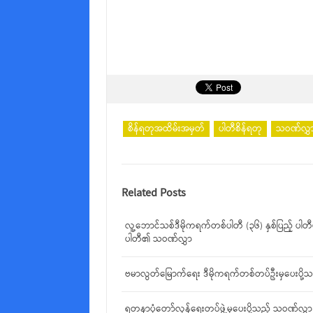
စိန်ရတုအထိမ်းအမှတ်
ပါတီစိန်ရတု
သဝဏ်လွှ
Related Posts
လူ့ဘောင်သစ်ဒီမိုကရက်တစ်ပါတီ (၃၆) နှစ်ပြည့် ပါတီဖ
ပါတီ၏ သဝဏ်လွှာ
ဗမာလွတ်မြောက်ရေး ဒီမိုကရက်တစ်တပ်ဦးမှပေးပို့
ရတနာပုံတော်လှန်ရေးတပ်ဖွဲ့မှပေးပို့သည့် သဝဏ်လွှာ