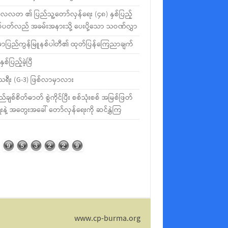
လတ ၏ ပြည်သူ့တော်လှန်ရေး (၄၈) နှစ်ပြည့်
စ်ပတ်လည် အခမ်းအနားသို့ ပေးပို့သော သဝဏ်လွှာ
မာပြည်ကွန်မြူနစ်ပါတီ၏ ထုတ်ပြန်ကြေညာချက်
နှစ်ပြည့်ခဲ့ပြီ
ီသရီး (G-3) ဖြစ်လာမှာလား
ည်ချစ်စိတ်ဓာတ် စွဲကိုင်ပြီး စစ်သုံးစစ် အမြစ်ဖြတ်
းနဲ့ အတွေးအခေါ် တော်လှန်ရေးကို ဆင်နွှဲကြ
www.cp-burma.org