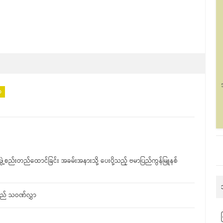
ာ
ွဲ့စည်းတည်ထောင်ခြင်း အခမ်းအနားသို့ ပေးပို့သည့် ဗမာပြည်ကွန်မြူနစ်
သည် သဝဏ်လွှာ