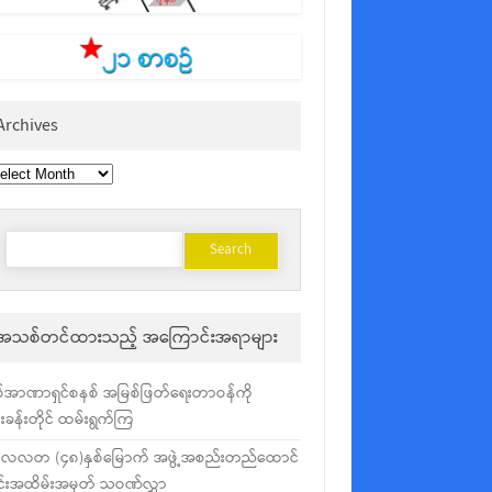
Archives
chives
Search
for:
အသစ်တင်ထားသည့် အကြောင်းအရာများ
်အာဏာရှင်စနစ် အမြစ်ဖြတ်ရေးတာဝန်ကို
ံးခန်းတိုင် ထမ်းရွက်ကြ
လလတ (၄၈)နှစ်မြောက် အဖွဲ့အစည်းတည်ထောင်
င်းအထိမ်းအမှတ် သဝဏ်လွှာ