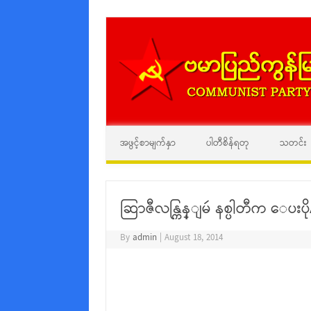
အဖွင့်စာမျက်နှာ
ပါတီစိန်ရတု
သတင်း
ဆြာဇီလန္ကြန္ျမဴ နစ္ပါတီက ေပး
By
admin
|
August 18, 2014