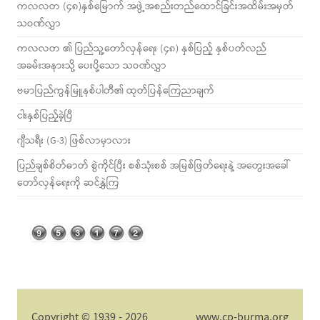
ကလလတ (၄၈)နှစ်မြောက် အဖွဲ့အစည်းတည်ထောင်ခြင်းအထိမ်းအမှတ်
သဝဏ်လွှာ
ကလလတ ၏ ပြည်သူ့တော်လှန်ရေး (၄၈) နှစ်ပြည့် နှစ်ပတ်လည်
အခမ်းအနားသို့ ပေးပို့သော သဝဏ်လွှာ
ဗမာပြည်ကွန်မြူနစ်ပါတီ၏ ထုတ်ပြန်ကြေညာချက်
ငါးနှစ်ပြည့်ခဲ့ပြီ
ဂျီသရီး (G-3) ဖြစ်လာမှာလား
ပြည်ချစ်စိတ်ဓာတ် စွဲကိုင်ပြီး စစ်သုံးစစ် အမြစ်ဖြတ်ရေးနဲ့ အတွေးအခေါ်
တော်လှန်ရေးကို ဆင်နွှဲကြ
Copyright © 1939 - 2026
www.cp-burma.org