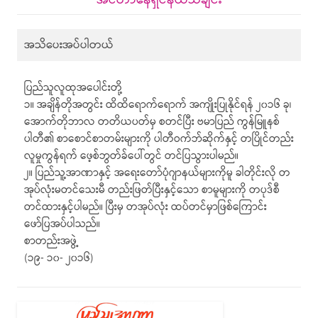
အသိပေးအပ်ပါတယ်
ပြည်သူလူထုအပေါင်းတို့
၁။ အချိန်တိုအတွင်း ထိထိရောက်ရောက် အကျိုးပြုနိုင်ရန် ၂၀၁၆ ခု၊
အောက်တိုဘာလ တတိယပတ်မှ စတင်ပြီး ဗမာပြည် ကွန်မြူနစ်
ပါတီ၏ စာစောင်စာတမ်းများကို ပါတီဝက်ဘ်ဆိုက်နှင့် တပြိုင်တည်း
လူမှုကွန်ရက် ဖေ့စ်ဘွတ်ခ်ပေါ်တွင် တင်ပြသွားပါမည်။
၂။ ပြည်သူ့အာဏာနှင့် အရေးတော်ပုံဂျာနယ်များကိုမူ ခါတိုင်းလို တ
အုပ်လုံးမတင်သေးမီ တည်းဖြတ်ပြီးနှင့်သော စာမူများကို တပုဒ်စီ
တင်ထားနှင့်ပါမည်။ ပြီးမှ တအုပ်လုံး ထပ်တင်မှာဖြစ်ကြောင်း
ဖော်ပြအပ်ပါသည်။
စာတည်းအဖွဲ့
(၁၉- ၁၀- ၂၀၁၆)