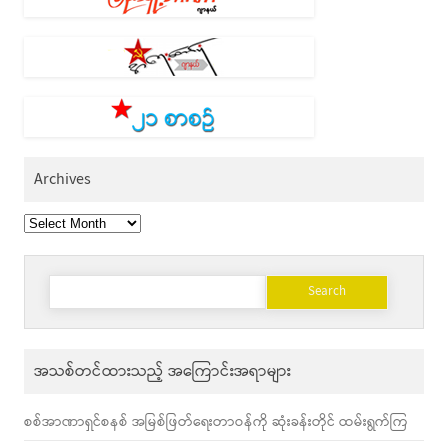
Archives
Archives
Search
for:
အသစ်တင်ထားသည့် အကြောင်းအရာများ
စစ်အာဏာရှင်စနစ် အမြစ်ဖြတ်ရေးတာဝန်ကို ဆုံးခန်းတိုင် ထမ်းရွက်ကြ