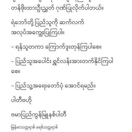
တန်ဖိုးထားဦးညွှတ် ဂုဏ်ပြုလိုက်ပါတယ်။
ရဲဘော်တို့ ပြည်သူကို ဆက်လက်
အလုပ်အကျွေးပြုကြပါ။
– ရန်သူတကာ ကြောက်ဒူးတုန်ကြပါစေ။
– ပြည်သူအပေါင်း ရွှင်လန်းအားတက်နိုင်ကြပါ
စေ။
– ပြည်သူ့အရေးတော်ပုံ အောင်ရမည်။
ပါတီဗဟို
ဗမာပြည်ကွန်မြူနစ်ပါတီ
မြန်မာသက္ကရာဇ် ခရစ်သက္ကရာဇ်