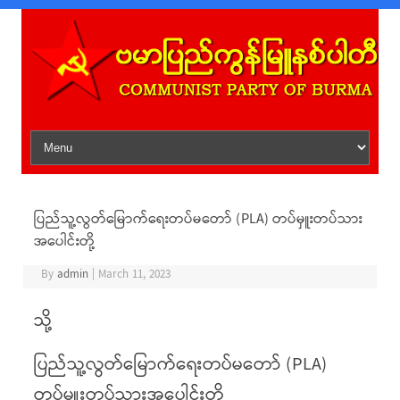
Skip to content
ပြည်သူ့လွတ်မြောက်ရေးတပ်မတော် (PLA) တပ်မှူးတပ်သား
အပေါင်းတို့
By
admin
|
March 11, 2023
သို့
ပြည်သူ့လွတ်မြောက်ရေးတပ်မတော် (PLA)
တပ်မှူးတပ်သားအပေါင်းတို့