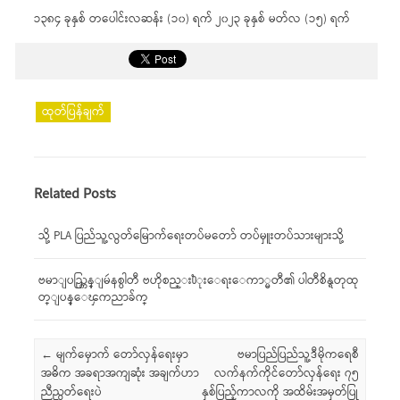
၁၃၈၄ ခုနှစ် တပေါင်းလဆန်း (၁၀) ရက် ၂၀၂၃ ခုနှစ် မတ်လ (၁၅) ရက်
ထုတ်ပြန်ချက်
Related Posts
သို့ PLA ပြည်သူ့လွတ်မြောက်ရေးတပ်မတော် တပ်မှူးတပ်သားများသို့
ဗမာျပည္ကြန္ျမဴနစ္ပါတီ ဗဟိုစည္း႐ံုးေရးေကာ္မတီ၏ ပါတီစိန္ရတုထု
တ္ျပန္ေၾကညာခ်က္
Post navigation
←
မျက်မှောက် တော်လှန်ရေးမှာ
ဗမာပြည်ပြည်သူ့ဒီမိုကရေစီ
အဓိက အခရာအကျဆုံး အချက်ဟာ
လက်နက်ကိုင်တော်လှန်ရေး ၇၅
ညီညွတ်ရေးပဲ
နှစ်ပြည့်ကာလကို အထိမ်းအမှတ်ပြု