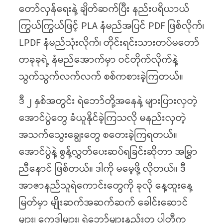
တော်လှန်ရေးနဲ့ ချိတ်ဆက်ပြီး နည်းပရိယာယ်
ကြွယ်ကြွယ်ဖြင့် PLA နံမည်အပြင် PDF ဖြစ်လိုက်၊
LPDF နံမည်သုံးလိုက်၊ တိုင်းရင်းသားတပ်မတော်
တခုခုရဲ့ နံမည်အောက်မှာ ဝင်တိုက်လိုက်နဲ့
သွက်သွက်လက်လက် စစ်ကစားခဲ့ကြတယ်။
ဒီ ၂ နှစ်အတွင်း ရဲဘော်တို့အနေနဲ့ များပြားလှတဲ့
အောင်ပွဲတွေ ခံယူနိုင်ခဲ့ကြသလို မနည်းလှတဲ့
အသက်သွေးချွေးတွေ စတေးခဲ့ကြရတယ်။
အောင်ပွဲနဲ့ စွန့်လွှတ်ပေးဆပ်ရခြင်းဆိုတာ အမြွှာ
ညီနောင် ဖြစ်တယ်။ ဒါကို မမေ့ဖို့ လိုတယ်။ ဒီ
အာဇာနည်သူရဲကောင်းတွေကို ခုလို နေ့ထူးနေ့
မြတ်မှာ မျိုးဆက်အဆက်ဆက် ခေါင်းဆောင်
များ၊ ကေဒါများ၊ ရဲဘော်များနည်းတူ ပါတီက