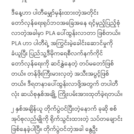
ဒီနေ့ဟာ ပါတီမျှော်မှန်းထားတဲ့အတိုင်း
တော်လှန်ရေးရုပ်ဘဝအခြေအနေ ရင့်မှည့်ပြည့်စုံ
လာတဲ့အခါမှာ PLA ပေါ်ထွန်းလာတာ ဖြစ်တယ်။
PLA ဟာ ပါတီရဲ့ အကြွင်းမဲ့ခေါင်းဆောင်မှုကို
ခံယူပြီး ပြည်သူ့ဒီမိုကရေစီလက်နက်ကိုင်
တော်လှန်ရေးကို ဆင်နွှဲနေတဲ့ တပ်မတော်ဖြစ်
တယ်။ တန်ဖိုးကြီးမားလှတဲ့ အသီးအပွင့်ဖြစ်
တယ်။ ဒီရတနာပေါ်ထွန်းလာဖို့အတွက် တပါတီ
လုံး ဆယ်စုနှစ်အချို့ ကြိုးပမ်းအားထုတ်ခဲ့ရတယ်။
၂ နှစ်အချိန်ယူ တိုက်ပွဲဝင်ပြီးတဲ့နောက် ခုဆို
စစ်
အုပ်စုလည်မျိုကို ရိုက်သွင်းထားတဲ့ သပ်တချောင်း
ဖြစ်နေခဲ့ပါပြီ။ တိုက်ပွဲဝင်တဲ့အခါ နွေဦး