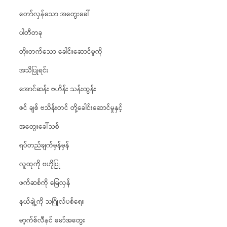
တော်လှန်သော အတွေးခေါ်
ပါတီတခု
တိုးတက်သော ခေါင်းဆောင်မှုကို
အသိပြုရင်း
အောင်ဆန်း ဗဟိန်း သန်းထွန်း
ဇင် ချစ် ဗသိန်းတင် တို့ခေါင်းဆောင်မှုနှင့်
အတွေးခေါ်သစ်
ရပ်တည်ချက်မှန်မှန်
လူထုကို ဗဟိုပြု
ဖက်ဆစ်ကို မြေလှန်
နယ်ချဲ့ကို သဂြိုလ်ပစ်ရေး
မာ့က်စ်လီနင် မော်အတွေး