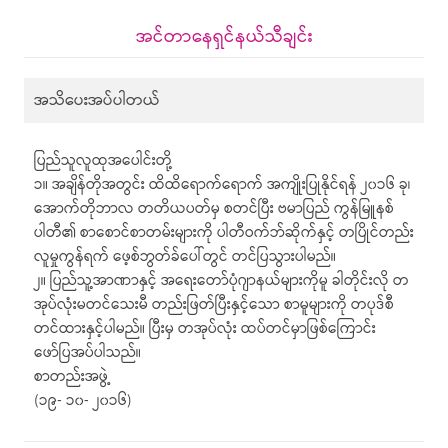
အင်တာနေရှင်နယ်သီချင်း
အသိပေးအပ်ပါတယ်
ပြည်သူလူထုအပေါင်းတို့
၁။ အချိန်တိုအတွင်း ထိထိရောက်ရောက် အကျိုးပြုနိုင်ရန် ၂၀၁၆ ခု၊
အောက်တိုဘာလ တတိယပတ်မှ စတင်ပြီး ဗမာပြည် ကွန်မြူနစ်
ပါတီ၏ စာစောင်စာတမ်းများကို ပါတီဝက်ဘ်ဆိုက်နှင့် တပြိုင်တည်း
လူမှုကွန်ရက် ဖေ့စ်ဘွတ်ခ်ပေါ်တွင် တင်ပြသွားပါမည်။
၂။ ပြည်သူ့အာဏာနှင့် အရေးတော်ပုံဂျာနယ်များကိုမူ ခါတိုင်းလို တ
အုပ်လုံးမတင်သေးမီ တည်းဖြတ်ပြီးနှင့်သော စာမူများကို တပုဒ်စီ
တင်ထားနှင့်ပါမည်။ ပြီးမှ တအုပ်လုံး ထပ်တင်မှာဖြစ်ကြောင်း
ဖော်ပြအပ်ပါသည်။
စာတည်းအဖွဲ့
(၁၉- ၁၀- ၂၀၁၆)