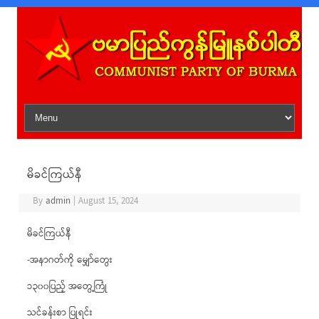
Skip to content
မိခင်ကြယ်နီ
By
admin
|
August 15, 2024
မိခင်ကြယ်နီ
-အနာဂတ်ကို မျှော်တွေး
၁၃၀၀ပြည့် အတွေ့ကြုံ
သင်ခန်းစာ ပြုရင်း