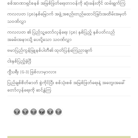
စစ်အာဏာရှင်စနစ် အမြစ်ဖြတ်ရေးတာဝန်ကို ဆုံးခန်းတိုင် ထမ်းရွက်ကြ
ကလလတ (၄၈)နှစ်မြောက် အဖွဲ့အစည်းတည်ထောင်ခြင်းအထိမ်းအမှတ်
သဝဏ်လွှာ
ကလလတ ၏ ပြည်သူ့တော်လှန်ရေး (၄၈) နှစ်ပြည့် နှစ်ပတ်လည်
အခမ်းအနားသို့ ပေးပို့သော သဝဏ်လွှာ
ဗမာပြည်ကွန်မြူနစ်ပါတီ၏ ထုတ်ပြန်ကြေညာချက်
ငါးနှစ်ပြည့်ခဲ့ပြီ
ဂျီသရီး (G-3) ဖြစ်လာမှာလား
ပြည်ချစ်စိတ်ဓာတ် စွဲကိုင်ပြီး စစ်သုံးစစ် အမြစ်ဖြတ်ရေးနဲ့ အတွေးအခေါ်
တော်လှန်ရေးကို ဆင်နွှဲကြ