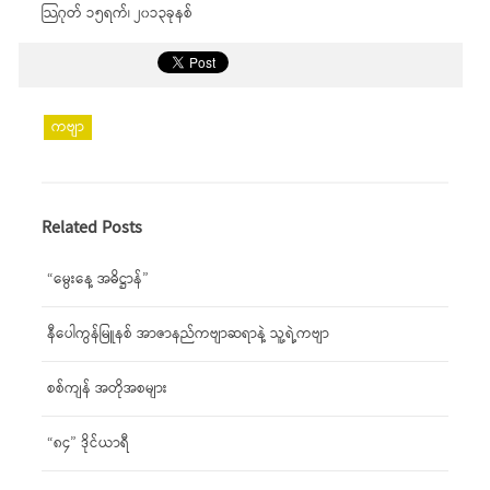
သြဂုတ် ၁၅ရက်၊ ၂၀၁၃ခုနစ်
ကဗျာ
Related Posts
“မွေးနေ့ အဓိဋ္ဌာန်”
နီပေါကွန်မြူနစ် အာဇာနည်ကဗျာဆရာနဲ့ သူ့ရဲ့ကဗျာ
စစ်ကျန် အတိုအစများ
“၈၄” ဒိုင်ယာရီ