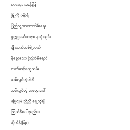
တောမှာ အခြေပြု
မြို့ကို ၀န်းရံ
ပြည်သူ့အာဏာသိမ်းရေး
ဥက္ကဋ္ဌမော်တရား နှလုံးသွင်း
မျိုးဆက်သစ်ရဲ့လက်
နီစွေးသော ကြယ်နီရောင်
လက်ဆင့်တွေကမ်း
သစ်လွင်တဲ့ပါတီ
သစ်လွင်တဲ့ အတွေးခေါ်
ခြေလှမ်းညီညီ ရှေ့ကိုချီ
ကြယ်နီပေါ်ရမည်။ ။
အိုက်နီ(ဖြူး)