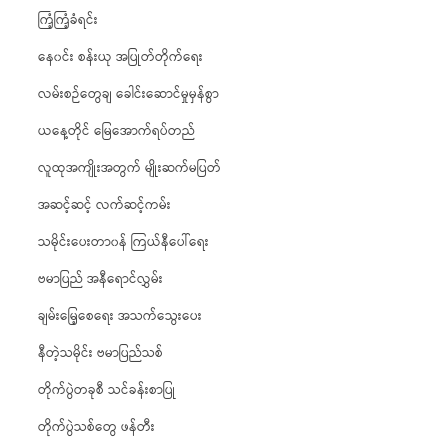
ကြံ့ကြံ့ခံရင်း
နေ၀င်း စန်းယု အပြုတ်တိုက်ရေး
လမ်းစဉ်တွေချ ခေါင်းဆောင်မှုမှန်စွာ
ယနေ့တိုင် မြေအောက်ရပ်တည်
လူထုအကျိုးအတွက် မျိုးဆက်မပြတ်
အဆင့်ဆင့် လက်ဆင့်ကမ်း
သမိုင်းပေးတာ၀န် ကြယ်နီပေါ်ရေး
ဗမာပြည် အနီရောင်လွှမ်း
ချမ်းမြေ့စေရေး အသက်သွေးပေး
နီတဲ့သမိုင်း ဗမာပြည်သစ်
တိုက်ပွဲတခုစီ သင်ခန်းစာပြု
တိုက်ပွဲသစ်တွေ ဖန်တီး