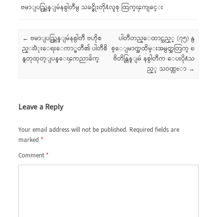
ဗမာျပည္ကြန္ျမဴနစ္ပါတီမွ သခင္စိုးတို႔လူစု ထြက္ၾကျခင္း
Post navigation
←
ဗမာျပည္ကြန္ျမဴနစ္ပါတီ ဗဟိုစ
ပါတီတည္ေထာင္သည့္ (၇၅) နွ
ည္း႐ံုးေရးေကာ္မတီ၏ ပါတီစိ
စ္ေျမာက္အထိမ္းအမွတ္အတြက္ ၿ
န္ရတုထုတ္ျပန္ေၾကညာခ်က္
ဗိတိန္ကြန္ျမဴ နစ္ပါတီက ေပးပို႔သ
ည့္ သဝဏ္လႊာ
→
Leave a Reply
Your email address will not be published.
Required fields are
marked
*
Comment
*