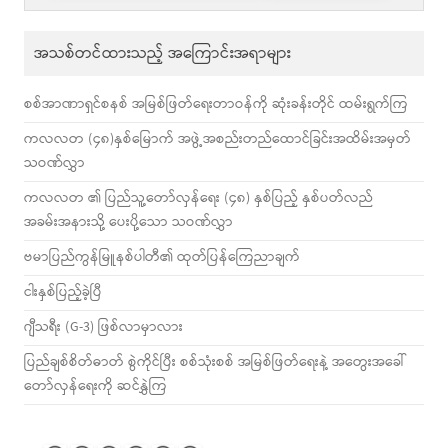
အသစ်တင်ထားသည့် အကြောင်းအရာများ
စစ်အာဏာရှင်စနစ် အမြစ်ဖြတ်ရေးတာဝန်ကို ဆုံးခန်းတိုင် ထမ်းရွက်ကြ
ကလလတ (၄၈)နှစ်မြောက် အဖွဲ့အစည်းတည်ထောင်ခြင်းအထိမ်းအမှတ်
သဝဏ်လွှာ
ကလလတ ၏ ပြည်သူ့တော်လှန်ရေး (၄၈) နှစ်ပြည့် နှစ်ပတ်လည်
အခမ်းအနားသို့ ပေးပို့သော သဝဏ်လွှာ
ဗမာပြည်ကွန်မြူနစ်ပါတီ၏ ထုတ်ပြန်ကြေညာချက်
ငါးနှစ်ပြည့်ခဲ့ပြီ
ဂျီသရီး (G-3) ဖြစ်လာမှာလား
ပြည်ချစ်စိတ်ဓာတ် စွဲကိုင်ပြီး စစ်သုံးစစ် အမြစ်ဖြတ်ရေးနဲ့ အတွေးအခေါ်
တော်လှန်ရေးကို ဆင်နွှဲကြ