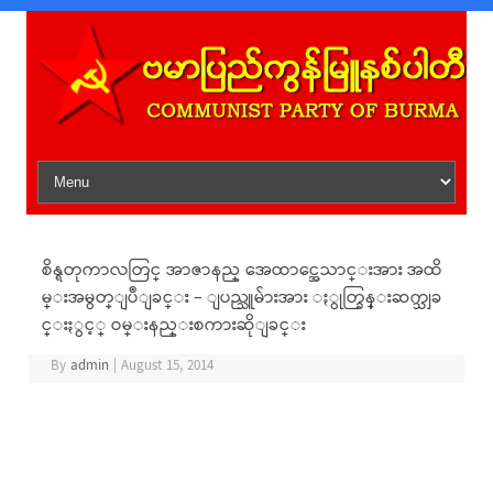
Skip to content
စိန္ရတုကာလတြင္ အာဇာနည္ အေထာင္အေသာင္းအား အထိ
မ္းအမွတ္ျပဳျခင္း – ျပည္သူမ်ားအား ႏွုတ္ခြန္းဆက္သျခ
င္းႏွင့္ ဝမ္းနည္းစကားဆိုျခင္း
By
admin
|
August 15, 2014