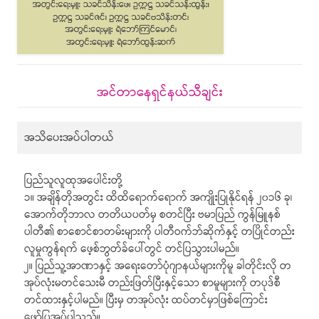
အင်တာနေရှင်နယ်သီချင်း
အသိပေးအပ်ပါတယ်
ပြည်သူလူထုအပေါင်းတို့
၁။ အချိန်တိုအတွင်း ထိထိရောက်ရောက် အကျိုးပြုနိုင်ရန် ၂၀၁၆ ခု၊
အောက်တိုဘာလ တတိယပတ်မှ စတင်ပြီး ဗမာပြည် ကွန်မြူနစ်
ပါတီ၏ စာစောင်စာတမ်းများကို ပါတီဝက်ဘ်ဆိုက်နှင့် တပြိုင်တည်း
လူမှုကွန်ရက် ဖေ့စ်ဘွတ်ခ်ပေါ်တွင် တင်ပြသွားပါမည်။
၂။ ပြည်သူ့အာဏာနှင့် အရေးတော်ပုံဂျာနယ်များကိုမူ ခါတိုင်းလို တ
အုပ်လုံးမတင်သေးမီ တည်းဖြတ်ပြီးနှင့်သော စာမူများကို တပုဒ်စီ
တင်ထားနှင့်ပါမည်။ ပြီးမှ တအုပ်လုံး ထပ်တင်မှာဖြစ်ကြောင်း
ဖော်ပြအပ်ပါသည်။