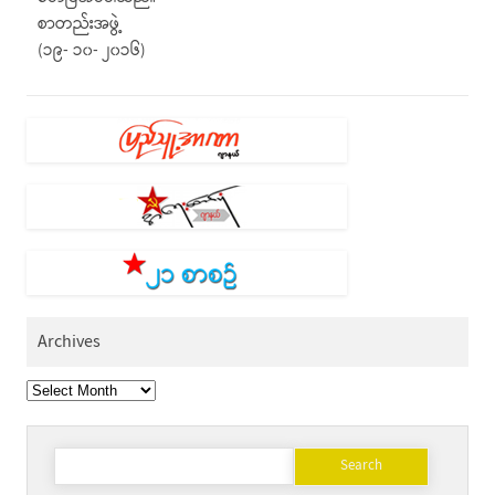
စာတည်းအဖွဲ့
(၁၉- ၁၀- ၂၀၁၆)
Archives
Archives
Search
for: