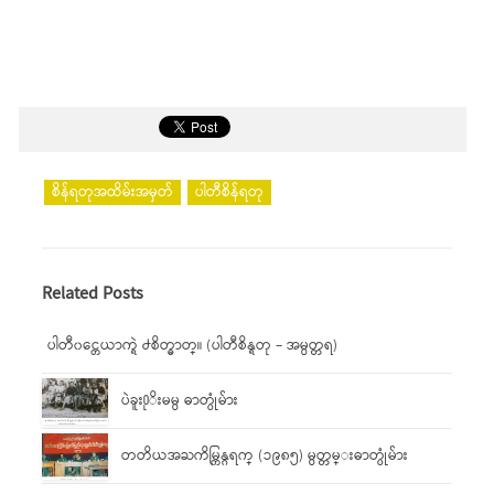
စိန်ရတုအထိမ်းအမှတ်
ပါတီစိန်ရတု
Related Posts
ပါတီ၀င္တေယာက္ရဲ ႕စိတ္ဓာတ္။ (ပါတီစိန္ရတု – အမွတ္တရ)
ပဲခူး႐ုိးမမွ ဓာတ္ပုံမ်ား
တတိယအႀကိမ္ကြန္ဂရက္ (၁၉၈၅) မွတ္တမ္းဓာတ္ပုံမ်ား