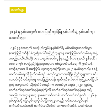
သဝဏ်လွှာ
၂၀၂၆ ခုနှစ်အတွက် ဗမာပြည်ကွန်မြူနစ်ပါတီရဲ့ နှစ်သစ်ကူး
သဝဏ်လွှာ
၂၀၂၆ ခုနှစ်အတွက် ဗမာပြည်ကွန်မြူနစ်ပါတီရဲ့ နှစ်သစ်ကူးသဝဏ်လွှာ
(ဗမာပြည် အဖိနှိပ်ခံလူမျိုးပေါင်းစုံပြည်သူများနဲ့ ဗမာပြည်တော်လှန်ရေးအဖွဲ့
အစည်းအသီးသီးသို့) ပဒေသရာဇ်ခေတ်လွန်မှသည် ဒီကနေ့အထိ နှစ်ပေါင်း
၁၀၀ ကျော် ဗမာပြည် ပြည်သူတွေဟာ စစ်နဲ့တော်လှန်ရေးကို ဖြတ်သန်း
လာခဲ့ရတယ်။ ဒီ ဗမာပြည် ပြည်သူလူထုကြီးဟာ ၂၀၂၅ ခုနှစ်ကိုလည်း စစ်နဲ့
တော်လှန်ရေးကို ဖြတ်သန်းရင်း ကျော်လွှားလာခဲ့ပါပြီ။ ပြည်သူများဟာ မင်း
အောင်လှိုင် စစ်အုပ်စုရဲ့ ဗမာပြည်တဝန်း ရက်ရက်စက်စက် ဗုံးကြဲသတ်ဖြတ်
မှုကို အလူးအလဲ အံကြိတ်ခံစားရင်းက တဖက်မှာ လည်း ၂၀၂၁ ပြည်သူ့
လက်နက်ကိုင်တော်လှန်ရေးကြီးကို လက်နက်ကိုင်တော်လှန်ရေး အဖွဲ့
အစည်း အားလုံးနဲ့အတူ ဒူးမထောက်စတမ်း ဆက်လက်ဆင်နွှဲရင်း ၂၀၂၆ ခု
နှစ်တွင်းသို့ ခြေလှမ်းချလိုက်ပါပြီ။ ရှေ့မှာလည်း စစ်အာဏာရှင်စနစ်
ပျက်သုဉ်းသည်အထိ တိုက်ပွဲအလီလီကို ဆက်လက်ဆင်နွှဲ သွားကြမယ့်