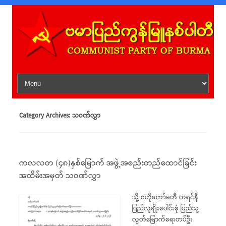
Skip to content
Category Archives:
သဝဏ်လွှာ
ကလလတ (၄၈)နှစ်မြောက် အဖွဲ့အစည်းတည်ထောင်ခြင်း
အထိမ်းအမှတ် သဝဏ်လွှာ
သို့ ဗဟိုကော်မတီ ကရင်နီ
ပြည်လူမျိုးပေါင်းစုံ ပြည်သူ့
လွတ်မြောက်ရေးတပ်ဦး