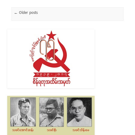
Post navigation
←
Older posts