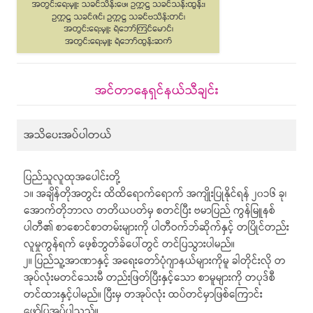
အင်တာနေရှင်နယ်သီချင်း
အသိပေးအပ်ပါတယ်
ပြည်သူလူထုအပေါင်းတို့
၁။ အချိန်တိုအတွင်း ထိထိရောက်ရောက် အကျိုးပြုနိုင်ရန် ၂၀၁၆ ခု၊
အောက်တိုဘာလ တတိယပတ်မှ စတင်ပြီး ဗမာပြည် ကွန်မြူနစ်
ပါတီ၏ စာစောင်စာတမ်းများကို ပါတီဝက်ဘ်ဆိုက်နှင့် တပြိုင်တည်း
လူမှုကွန်ရက် ဖေ့စ်ဘွတ်ခ်ပေါ်တွင် တင်ပြသွားပါမည်။
၂။ ပြည်သူ့အာဏာနှင့် အရေးတော်ပုံဂျာနယ်များကိုမူ ခါတိုင်းလို တ
အုပ်လုံးမတင်သေးမီ တည်းဖြတ်ပြီးနှင့်သော စာမူများကို တပုဒ်စီ
တင်ထားနှင့်ပါမည်။ ပြီးမှ တအုပ်လုံး ထပ်တင်မှာဖြစ်ကြောင်း
ဖော်ပြအပ်ပါသည်။