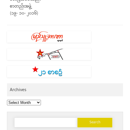
စာတည်းအဖွဲ့
(၁၉- ၁၀- ၂၀၁၆)
Archives
Archives
Search
for: