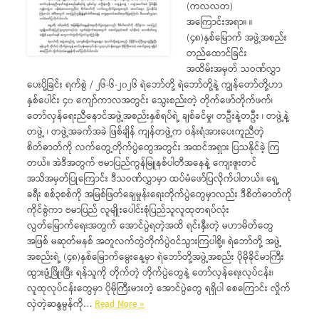
(ကလလတ)
အကြောင်းအရာ။ ။
(၄၈)နှစ်မြောက် အဖွဲ့အစည်း
တည်ထောင်ခြင်း
အထိမ်းအမှတ် သဝဏ်လွှာ
ပေးပို့ခြင်း ရက်စွဲ / ၂၆-၆-၂၀၂၆ ရဲဘော်တို့ ရဲဘော်တို့နဲ့ ကျွန်တော်တို့ဟာ
နှစ်ပေါင်း ၄၀ ကျော်ကာလအတွင်း သွေးစည်းတဲ့ တိုက်ဖော်တိုက်ဖက်၊
တော်လှန်ရေးညီနောင်အဖွဲ့အစည်းနှစ်ရပ်ရဲ့ ချစ်ခင်မှု၊ တဦးနဲ့တဦး ၊ တဖွဲ့နဲ့
တဖွဲ့ ၊ တဖွဲ့အခက်အခဲ ဖြစ်ချိန် ကျန်တဖွဲ့က ဝန်းရံအားပေးကူညီတဲ့
စိတ်ဓာတ်ကို လက်တွေ့တိုက်ပွဲတွေအတွင်း အထင်အရှား ပြသနိုင်ခဲ့ ကြ
တယ်။ အဲဒီအတွက် ဗမာပြည်ကွန်မြူနစ်ပါတီအနေနဲ့ ကျေးဇူးတင်
အသိအမှတ်ပြုကြောင်း ဒီသဝဏ်လွှာမှာ ထပ်မံဖော်ပြလိုက်ပါတယ်။ ရှေ့
ခရီး စစ်၃စစ်ကို အမြစ်ဖြတ်ချေမှုန်းရေးတိုက်ပွဲတွေမှာလည်း ဒီစိတ်ဓာတ်ကို
ကိုင်စွဲကာ ဗမာပြည် လူမျိုးပေါင်းစုံပြည်သူလူထုတရပ်လုံး
လွတ်မြောက်ရေးအတွက် အောင်ပွဲရတဲ့အထိ ရင်းနှီးတဲ့ မဟာမိတ်တွေ
အဖြစ် မဆုတ်မနစ် အတူလက်တွဲတိုက်ပွဲဝင်သွားကြပါစို့။ ရဲဘော်တို့ အဖွဲ့
အစည်းရဲ့ (၄၈)နှစ်မြောက်မွေးနေ့မှာ ရဲဘော်တို့အဖွဲ့အစည်း ပိုမိုခိုင်မာကြီး
ထွားဖွံ့ဖြိုးပြီး ရန်သူကို တိုက်တဲ့ တိုက်ပွဲတွေနဲ့ တော်လှန်ရေးလုပ်ငန်း၊
လူထုလုပ်ငန်းတွေမှာ ပိုမိုကြီးမားတဲ့ အောင်ပွဲတွေ ရရှိပါ စေကြောင်း လှိုက်
လှဲတဲ့ဆန္ဒမွန်ကို…
Read More »