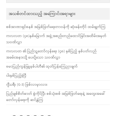
အသစ်တင်ထားသည့် အကြောင်းအရာများ
စစ်အာဏာရှင်စနစ် အမြစ်ဖြတ်ရေးတာဝန်ကို ဆုံးခန်းတိုင် ထမ်းရွက်ကြ
ကလလတ (၄၈)နှစ်မြောက် အဖွဲ့အစည်းတည်ထောင်ခြင်းအထိမ်းအမှတ်
သဝဏ်လွှာ
ကလလတ ၏ ပြည်သူ့တော်လှန်ရေး (၄၈) နှစ်ပြည့် နှစ်ပတ်လည်
အခမ်းအနားသို့ ပေးပို့သော သဝဏ်လွှာ
ဗမာပြည်ကွန်မြူနစ်ပါတီ၏ ထုတ်ပြန်ကြေညာချက်
ငါးနှစ်ပြည့်ခဲ့ပြီ
ဂျီသရီး (G-3) ဖြစ်လာမှာလား
ပြည်ချစ်စိတ်ဓာတ် စွဲကိုင်ပြီး စစ်သုံးစစ် အမြစ်ဖြတ်ရေးနဲ့ အတွေးအခေါ်
တော်လှန်ရေးကို ဆင်နွှဲကြ