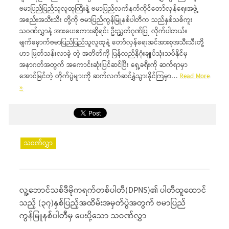
ဗမာပြည်ပြည်သူလူထုကြီးနဲ့ ဗမာပြည်လက်နက်ကိုင်တော်လှန်ရေးအဖွဲ့
အစည်းအသီးသီး တို့ကို ဗမာပြည်ကွန်မြူနစ်ပါတီက သည်နှစ်သစ်ကူး
သဝဏ်လွှာနဲ့ အားပေးစကားဆိုရင်း ဦးညွှတ်ဂုဏ်ပြု လိုက်ပါတယ်။
မျက်မှောက်ဗမာပြည်ပြည်သူလူထုနဲ့ တော်လှန်ရေးအင်အားစုအသီးသီးတို့
ဟာ ဖြတ်သန်းလာခဲ့ တဲ့ အတိတ်ကို ပြန်လည်နိဂုံးချုပ်သုံးသပ်နိုင်မှ
အနာဂတ်အတွက် အကောင်းဆုံးပြင်ဆင်ပြီး ရှေ့ခရီးကို ဆက်ရာမှာ
အောင်မြင်တဲ့ တိုက်ပွဲများကို ဆက်လက်ဆင်နွှဲသွားနိုင်ကြမှာ…
Read More
»
သဝဏ်လွှာ
လူ့ဘောင်သစ်ဒီမိုကရက်တစ်ပါတီ(DPNS)၏ ပါတီထူထောင်
သည့် (၃၇)နှစ်ပြည့်အထိမ်းအမှတ်ပွဲအတွက် ဗမာပြည်
ကွန်မြူနစ်ပါတီမှ ပေးပို့သော သဝဏ်လွှာ