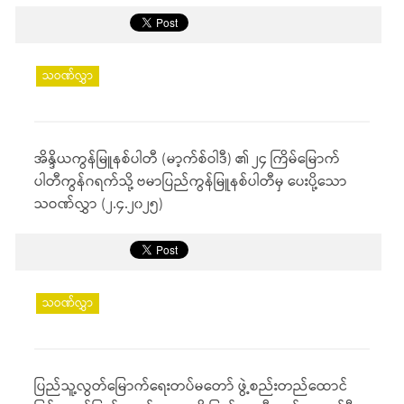
သဝဏ်လွှာ
အိန္ဒိယကွန်မြူနစ်ပါတီ (မာ့က်စ်ဝါဒီ) ၏ ၂၄ ကြိမ်မြောက်
ပါတီကွန်ဂရက်သို့ ဗမာပြည်ကွန်မြူနစ်ပါတီမှ ပေးပို့သော
သဝဏ်လွှာ (၂.၄.၂၀၂၅)
သဝဏ်လွှာ
ပြည်သူ့လွတ်မြောက်ရေးတပ်မတော် ဖွဲ့စည်းတည်ထောင်