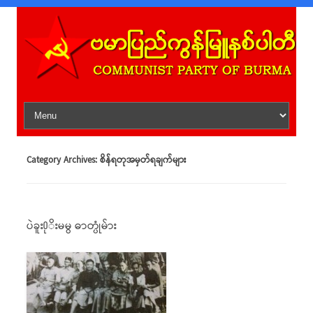
Skip to content
Category Archives:
စိန်ရတုအမှတ်ရချက်များ
ပဲခူး႐ုိးမမွ ဓာတ္ပုံမ်ား