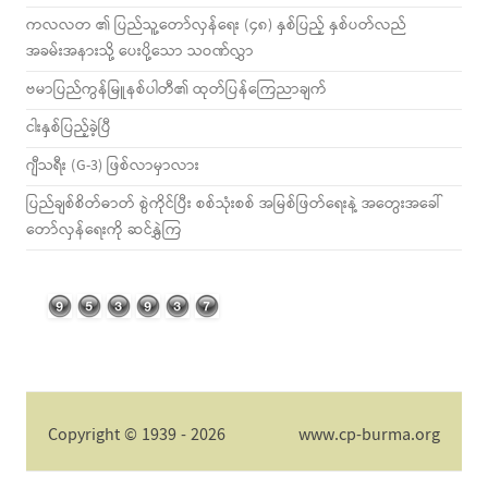
ကလလတ ၏ ပြည်သူ့တော်လှန်ရေး (၄၈) နှစ်ပြည့် နှစ်ပတ်လည်
အခမ်းအနားသို့ ပေးပို့သော သဝဏ်လွှာ
ဗမာပြည်ကွန်မြူနစ်ပါတီ၏ ထုတ်ပြန်ကြေညာချက်
ငါးနှစ်ပြည့်ခဲ့ပြီ
ဂျီသရီး (G-3) ဖြစ်လာမှာလား
ပြည်ချစ်စိတ်ဓာတ် စွဲကိုင်ပြီး စစ်သုံးစစ် အမြစ်ဖြတ်ရေးနဲ့ အတွေးအခေါ်
တော်လှန်ရေးကို ဆင်နွှဲကြ
Copyright © 1939 - 2026
www.cp-burma.org