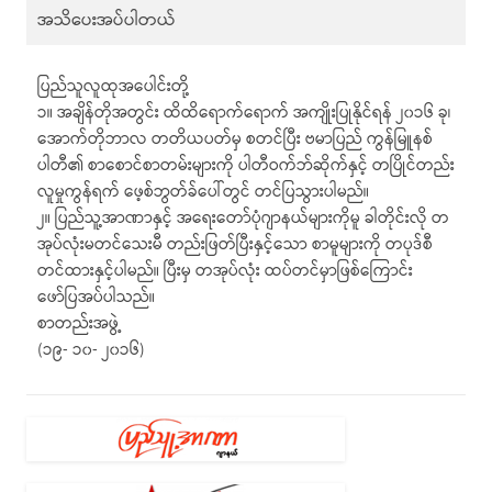
အသိပေးအပ်ပါတယ်
ပြည်သူလူထုအပေါင်းတို့
၁။ အချိန်တိုအတွင်း ထိထိရောက်ရောက် အကျိုးပြုနိုင်ရန် ၂၀၁၆ ခု၊
အောက်တိုဘာလ တတိယပတ်မှ စတင်ပြီး ဗမာပြည် ကွန်မြူနစ်
ပါတီ၏ စာစောင်စာတမ်းများကို ပါတီဝက်ဘ်ဆိုက်နှင့် တပြိုင်တည်း
လူမှုကွန်ရက် ဖေ့စ်ဘွတ်ခ်ပေါ်တွင် တင်ပြသွားပါမည်။
၂။ ပြည်သူ့အာဏာနှင့် အရေးတော်ပုံဂျာနယ်များကိုမူ ခါတိုင်းလို တ
အုပ်လုံးမတင်သေးမီ တည်းဖြတ်ပြီးနှင့်သော စာမူများကို တပုဒ်စီ
တင်ထားနှင့်ပါမည်။ ပြီးမှ တအုပ်လုံး ထပ်တင်မှာဖြစ်ကြောင်း
ဖော်ပြအပ်ပါသည်။
စာတည်းအဖွဲ့
(၁၉- ၁၀- ၂၀၁၆)