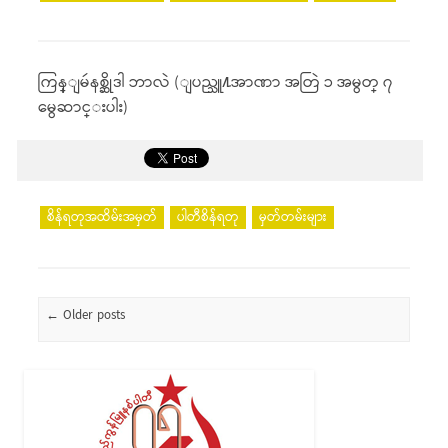
ကြန္ျမဴနစ္ဆိုဒါ ဘာလဲ (ျပည္သူ႔အာဏာ အတြဲ ၁ အမွတ္ ၇
မွေဆာင္းပါး)
စိန်ရတုအထိမ်းအမှတ်
ပါတီစိန်ရတု
မှတ်တမ်းများ
Post navigation
←
Older posts