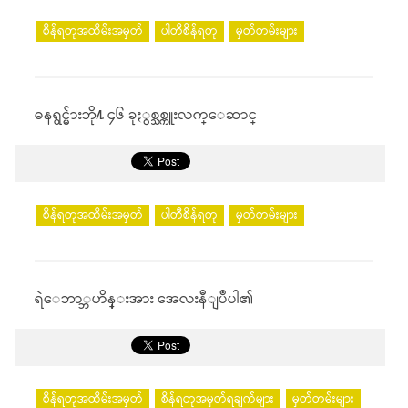
စိန်ရတုအထိမ်းအမှတ်
ပါတီစိန်ရတု
မှတ်တမ်းများ
ဓနရွင္မ်ားဘို႔ ၄၆ ခုႏွစ္သစ္ကူးလက္ေဆာင္
စိန်ရတုအထိမ်းအမှတ်
ပါတီစိန်ရတု
မှတ်တမ်းများ
ရဲေဘာ္ဘဟိန္းအား အေလးနီျပဳပါ၏
စိန်ရတုအထိမ်းအမှတ်
စိန်ရတုအမှတ်ရချက်များ
မှတ်တမ်းများ