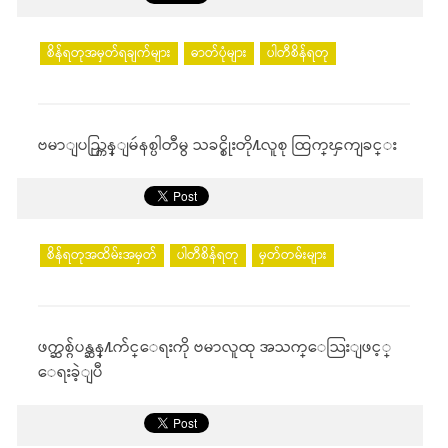
စိန်ရတုအမှတ်ရချက်များ
ဓာတ်ပုံများ
ပါတီစိန်ရတု
ဗမာျပည္ကြန္ျမဴနစ္ပါတီမွ သခင္စိုးတို႔လူစု ထြက္ၾကျခင္း
စိန်ရတုအထိမ်းအမှတ်
ပါတီစိန်ရတု
မှတ်တမ်းများ
ဖက္ဆစ္ဂ်ပန္ဆန္႔က်င္ေရးကို ဗမာလူထု အသက္ေသြးျဖင့္
ေရးခဲ့ျပီ