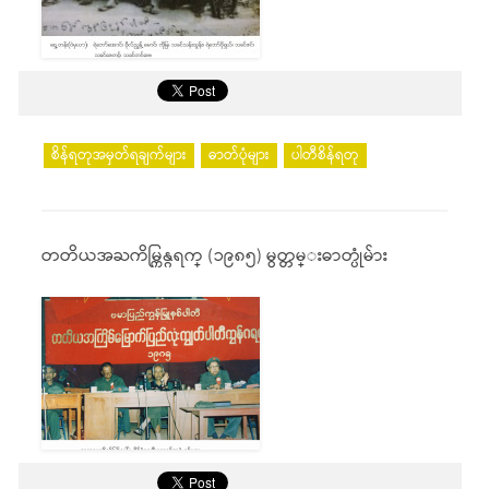
စိန်ရတုအမှတ်ရချက်များ
ဓာတ်ပုံများ
ပါတီစိန်ရတု
တတိယအႀကိမ္ကြန္ဂရက္ (၁၉၈၅) မွတ္တမ္းဓာတ္ပုံမ်ား