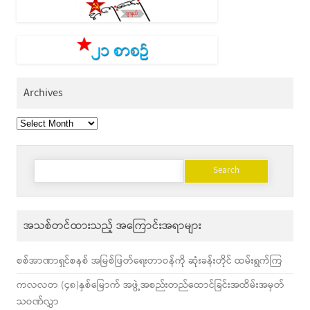
Archives
Archives
Search
for:
အသစ်တင်ထားသည့် အကြောင်းအရာများ
စစ်အာဏာရှင်စနစ် အမြစ်ဖြတ်ရေးတာဝန်ကို ဆုံးခန်းတိုင် ထမ်းရွက်ကြ
ကလလတ (၄၈)နှစ်မြောက် အဖွဲ့အစည်းတည်ထောင်ခြင်းအထိမ်းအမှတ်
သဝဏ်လွှာ