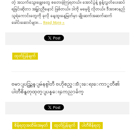
တဲ့ အသက်သွေးချွေးတွေ စတေးခဲ့ကြရတယ်။ အောင်ပွဲနဲ့ စွန့်လွှတ်ပေးဆပ်
ရခြင်းဆိုတာ အမြွှာညီနောင် ဖြစ်တယ်။ ဒါကို မမေ့ဖို့ လိုတယ်။ ဒီအာဇာနည်
သူရဲကောင်းတွေကို ခုလို နေ့ထူးနေ့မြတ်မှာ မျိုးဆက်အဆက်ဆက်
ခေါင်းဆောင်များ၊…
Read More »
ထုတ်ပြန်ချက်
ဗမာျပည္ကြန္ျမဴနစ္ပါတီ ဗဟိုစည္း႐ံုးေရးေကာ္မတီ၏
ပါတီစိန္ရတုထုတ္ျပန္ေၾကညာခ်က္
စိန်ရတုအထိမ်းအမှတ်
ထုတ်ပြန်ချက်
ပါတီစိန်ရတု