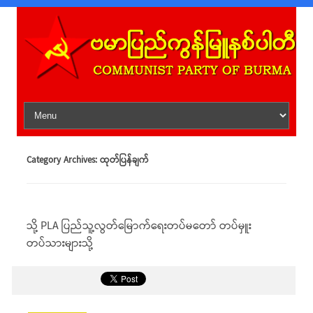
Skip to content
Category Archives:
ထုတ်ပြန်ချက်
သို့ PLA ပြည်သူ့လွတ်မြောက်ရေးတပ်မတော် တပ်မှူး
တပ်သားများသို့