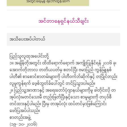
အင်တာနေရှင်နယ်သီချင်း
အသိပေးအပ်ပါတယ်
ပြည်သူလူထုအပေါင်းတို့
၁။ အချိန်တိုအတွင်း ထိထိရောက်ရောက် အကျိုးပြုနိုင်ရန် ၂၀၁၆ ခု၊
အောက်တိုဘာလ တတိယပတ်မှ စတင်ပြီး ဗမာပြည် ကွန်မြူနစ်
ပါတီ၏ စာစောင်စာတမ်းများကို ပါတီဝက်ဘ်ဆိုက်နှင့် တပြိုင်တည်း
လူမှုကွန်ရက် ဖေ့စ်ဘွတ်ခ်ပေါ်တွင် တင်ပြသွားပါမည်။
၂။ ပြည်သူ့အာဏာနှင့် အရေးတော်ပုံဂျာနယ်များကိုမူ ခါတိုင်းလို တ
အုပ်လုံးမတင်သေးမီ တည်းဖြတ်ပြီးနှင့်သော စာမူများကို တပုဒ်စီ
တင်ထားနှင့်ပါမည်။ ပြီးမှ တအုပ်လုံး ထပ်တင်မှာဖြစ်ကြောင်း
ဖော်ပြအပ်ပါသည်။
စာတည်းအဖွဲ့
(၁၉- ၁၀- ၂၀၁၆)