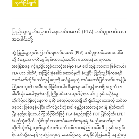
ထုတ်ပြန်ချက်
ပြည်သူ့လွတ်မြောက်ရေးတပ်မတော် (PLA) တပ်မှူးတပ်သား
အပေါင်းတို့
သို့ ပြည်သူ့လွတ်မြောက်ရေးတပ်မတော် (PLA) တပ်မှူးတပ်သားအပေါင်း
တို့ ဒီနေ့ဟာ ပါတီမျှော်မှန်းထားတဲ့အတိုင်း တော်လှန်ရေးရုပ်ဘဝ
အခြေအနေ ရင့်မှည့်ပြည့်စုံလာတဲ့အခါမှာ PLA ပေါ်ထွန်းလာတာ ဖြစ်တယ်။
PLA ဟာ ပါတီရဲ့ အကြွင်းမဲ့ခေါင်းဆောင်မှုကို ခံယူပြီး ပြည်သူ့ဒီမိုကရေစီ
လက်နက်ကိုင်တော်လှန်ရေးကို ဆင်နွှဲနေတဲ့ တပ်မတော်ဖြစ်တယ်။ တန်ဖိုး
ကြီးမားလှတဲ့ အသီးအပွင့်ဖြစ်တယ်။ ဒီရတနာပေါ်ထွန်းလာဖို့အတွက် တ
ပါတီလုံး ဆယ်စုနှစ်အချို့ ကြိုးပမ်းအားထုတ်ခဲ့ရတယ်။ ၂ နှစ်အချိန်ယူ
တိုက်ပွဲဝင်ပြီးတဲ့နောက် ခုဆို စစ်အုပ်စုလည်မျိုကို ရိုက်သွင်းထားတဲ့ သပ်တ
ချောင်း ဖြစ်နေခဲ့ပါပြီ။ တိုက်ပွဲဝင်တဲ့အခါ နွေဦးတော်လှန်ရေးနဲ့ ချိတ်ဆက်
ပြီး နည်းပရိယာယ်ကြွယ်ကြွယ်ဖြင့် PLA နံမည်အပြင် PDF ဖြစ်လိုက်၊ LPDF
နံမည်သုံးလိုက်၊ တိုင်းရင်းသားတပ်မတော်တခုခုရဲ့ နံမည်အောက်မှာ ဝင်
တိုက်လိုက်နဲ့ သွက်သွက်လက်လက် စစ်ကစားခဲ့ကြတယ်။ ဒီ ၂ နှစ်အတွင်း
ရဲဘော်တို့အနေနဲ့ များပြားလှတဲ့ အောင်ပွဲတွေ ခံယူနိုင်ခဲ့ကြသလို မနည်းလှ