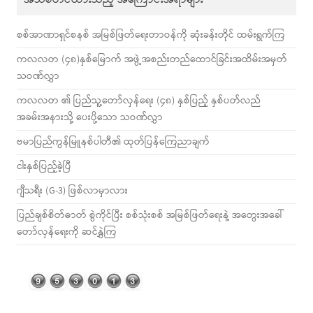
စစ်အာဏာရှင်စနစ် အမြစ်ဖြတ်ရေးတာဝန်ကို ဆုံးခန်းတိုင် ထမ်းရွက်ကြ
ကလလတ (၄၈)နှစ်မြောက် အဖွဲ့အစည်းတည်ထောင်ခြင်းအထိမ်းအမှတ်
သဝဏ်လွှာ
ကလလတ ၏ ပြည်သူ့တော်လှန်ရေး (၄၈) နှစ်ပြည့် နှစ်ပတ်လည်
အခမ်းအနားသို့ ပေးပို့သော သဝဏ်လွှာ
ဗမာပြည်ကွန်မြူနစ်ပါတီ၏ ထုတ်ပြန်ကြေညာချက်
ငါးနှစ်ပြည့်ခဲ့ပြီ
ဂျီသရီး (G-3) ဖြစ်လာမှာလား
ပြည်ချစ်စိတ်ဓာတ် စွဲကိုင်ပြီး စစ်သုံးစစ် အမြစ်ဖြတ်ရေးနဲ့ အတွေးအခေါ်
တော်လှန်ရေးကို ဆင်နွှဲကြ