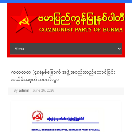
Skip to content
ကလလတ (၄၈)နှစ်မြောက် အဖွဲ့အစည်းတည်ထောင်ခြင်း
အထိမ်းအမှတ် သဝဏ်လွှာ
By
admin
|
June 26, 2026