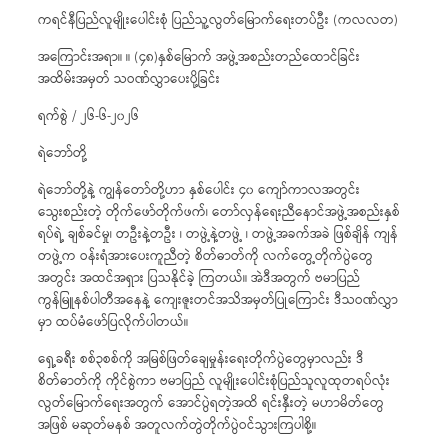
ကရင်နီပြည်လူမျိုးပေါင်းစုံ ပြည်သူ့လွတ်မြောက်ရေးတပ်ဦး (ကလလတ)
အကြောင်းအရာ။ ။ (၄၈)နှစ်မြောက် အဖွဲ့အစည်းတည်ထောင်ခြင်း
အထိမ်းအမှတ် သဝဏ်လွှာပေးပို့ခြင်း
ရက်စွဲ / ၂၆-၆-၂၀၂၆
ရဲဘော်တို့
ရဲဘော်တို့နဲ့ ကျွန်တော်တို့ဟာ နှစ်ပေါင်း ၄၀ ကျော်ကာလအတွင်း
သွေးစည်းတဲ့ တိုက်ဖော်တိုက်ဖက်၊ တော်လှန်ရေးညီနောင်အဖွဲ့အစည်းနှစ်
ရပ်ရဲ့ ချစ်ခင်မှု၊ တဦးနဲ့တဦး ၊ တဖွဲ့နဲ့တဖွဲ့ ၊ တဖွဲ့အခက်အခဲ ဖြစ်ချိန် ကျန်
တဖွဲ့က ဝန်းရံအားပေးကူညီတဲ့ စိတ်ဓာတ်ကို လက်တွေ့တိုက်ပွဲတွေ
အတွင်း အထင်အရှား ပြသနိုင်ခဲ့ ကြတယ်။ အဲဒီအတွက် ဗမာပြည်
ကွန်မြူနစ်ပါတီအနေနဲ့ ကျေးဇူးတင်အသိအမှတ်ပြုကြောင်း ဒီသဝဏ်လွှာ
မှာ ထပ်မံဖော်ပြလိုက်ပါတယ်။
ရှေ့ခရီး စစ်၃စစ်ကို အမြစ်ဖြတ်ချေမှုန်းရေးတိုက်ပွဲတွေမှာလည်း ဒီ
စိတ်ဓာတ်ကို ကိုင်စွဲကာ ဗမာပြည် လူမျိုးပေါင်းစုံပြည်သူလူထုတရပ်လုံး
လွတ်မြောက်ရေးအတွက် အောင်ပွဲရတဲ့အထိ ရင်းနှီးတဲ့ မဟာမိတ်တွေ
အဖြစ် မဆုတ်မနစ် အတူလက်တွဲတိုက်ပွဲဝင်သွားကြပါစို့။