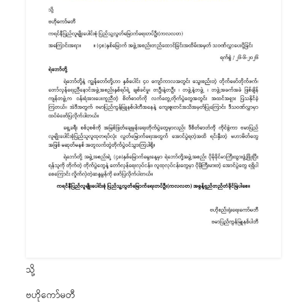
သို့
ဗဟိုကော်မတီ