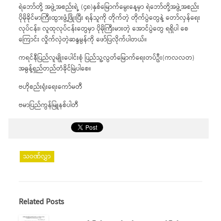
ရဲဘော်တို့ အဖွဲ့အစည်းရဲ့ (၄၈)နှစ်မြောက်မွေးနေ့မှာ ရဲဘော်တို့အဖွဲ့အစည်း
ပိုမိုခိုင်မာကြီးထွားဖွံ့ဖြိုးပြီး ရန်သူကို တိုက်တဲ့ တိုက်ပွဲတွေနဲ့ တော်လှန်ရေး
လုပ်ငန်း၊ လူထုလုပ်ငန်းတွေမှာ ပိုမိုကြီးမားတဲ့ အောင်ပွဲတွေ ရရှိပါ စေ
ကြောင်း လှိုက်လှဲတဲ့ဆန္ဒမွန်ကို ဖော်ပြလိုက်ပါတယ်။
ကရင်နီပြည်လူမျိုးပေါင်းစုံ ပြည်သူ့လွတ်မြောက်ရေးတပ်ဦး(ကလလတ)
အဓွန့်ရှည်တည်တံခိုင်မြဲပါစေ။
ဗဟိုစည်းရုံးရေးကော်မတီ
ဗမာပြည်ကွန်မြူနစ်ပါတီ
သဝဏ်လွှာ
Related Posts