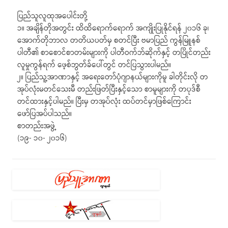
ပြည်သူလူထုအပေါင်းတို့
၁။ အချိန်တိုအတွင်း ထိထိရောက်ရောက် အကျိုးပြုနိုင်ရန် ၂၀၁၆ ခု၊
အောက်တိုဘာလ တတိယပတ်မှ စတင်ပြီး ဗမာပြည် ကွန်မြူနစ်
ပါတီ၏ စာစောင်စာတမ်းများကို ပါတီဝက်ဘ်ဆိုက်နှင့် တပြိုင်တည်း
လူမှုကွန်ရက် ဖေ့စ်ဘွတ်ခ်ပေါ်တွင် တင်ပြသွားပါမည်။
၂။ ပြည်သူ့အာဏာနှင့် အရေးတော်ပုံဂျာနယ်များကိုမူ ခါတိုင်းလို တ
အုပ်လုံးမတင်သေးမီ တည်းဖြတ်ပြီးနှင့်သော စာမူများကို တပုဒ်စီ
တင်ထားနှင့်ပါမည်။ ပြီးမှ တအုပ်လုံး ထပ်တင်မှာဖြစ်ကြောင်း
ဖော်ပြအပ်ပါသည်။
စာတည်းအဖွဲ့
(၁၉- ၁၀- ၂၀၁၆)