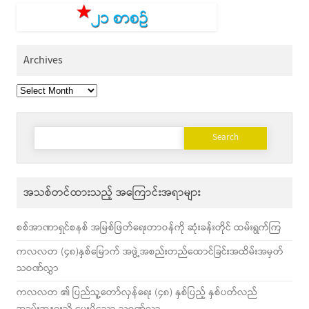
Archives
Archives
Search
for:
အသစ်တင်ထားသည့် အကြောင်းအရာများ
စစ်အာဏာရှင်စနစ် အမြစ်ဖြတ်ရေးတာဝန်ကို ဆုံးခန်းတိုင် ထမ်းရွက်ကြ
ကလလတ (၄၈)နှစ်မြောက် အဖွဲ့အစည်းတည်ထောင်ခြင်းအထိမ်းအမှတ်
သဝဏ်လွှာ
ကလလတ ၏ ပြည်သူ့တော်လှန်ရေး (၄၈) နှစ်ပြည့် နှစ်ပတ်လည်