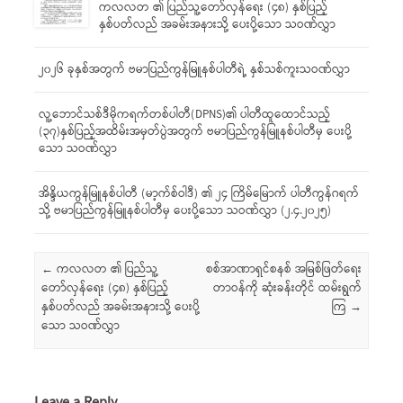
ကလလတ ၏ ပြည်သူ့တော်လှန်ရေး (၄၈) နှစ်ပြည့်
နှစ်ပတ်လည် အခမ်းအနားသို့ ပေးပို့သော သဝဏ်လွှာ
၂၀၂၆ ခုနှစ်အတွက် ဗမာပြည်ကွန်မြူနစ်ပါတီရဲ့ နှစ်သစ်ကူးသဝဏ်လွှာ
လူ့ဘောင်သစ်ဒီမိုကရက်တစ်ပါတီ(DPNS)၏ ပါတီထူထောင်သည့်
(၃၇)နှစ်ပြည့်အထိမ်းအမှတ်ပွဲအတွက် ဗမာပြည်ကွန်မြူနစ်ပါတီမှ ပေးပို့
သော သဝဏ်လွှာ
အိန္ဒိယကွန်မြူနစ်ပါတီ (မာ့က်စ်ဝါဒီ) ၏ ၂၄ ကြိမ်မြောက် ပါတီကွန်ဂရက်
သို့ ဗမာပြည်ကွန်မြူနစ်ပါတီမှ ပေးပို့သော သဝဏ်လွှာ (၂.၄.၂၀၂၅)
Post navigation
←
ကလလတ ၏ ပြည်သူ့
စစ်အာဏာရှင်စနစ် အမြစ်ဖြတ်ရေး
တော်လှန်ရေး (၄၈) နှစ်ပြည့်
တာဝန်ကို ဆုံးခန်းတိုင် ထမ်းရွက်
နှစ်ပတ်လည် အခမ်းအနားသို့ ပေးပို့
ကြ
→
သော သဝဏ်လွှာ
Leave a Reply