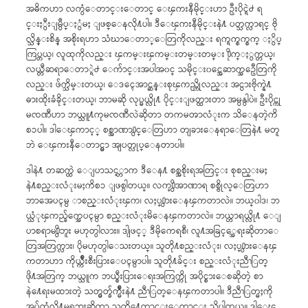
အဓိကဟာ လက္ပံေတာင္းေတာင္ ေၾကးနီမိုင္းဟာ ဦးပိုင္ရဲ႕ ရ
င္းႏွီးျမွဳပ္ႏွံမႈ ျဖစ္ေနလို႔ပါ။ ဒီေၾကးနီမိုင္းနဲ႔ ပတ္သက္လာရင္ ဗို
လ္သိန္းစိန္ အစိုးရဟာ သံဃာေတာ္ေတြကိုလည္း ရက္ရက္စက္စက္ ႏွိပ္
ကြပ္တယ္၊ လူထုကိုလည္း ၾကမ္းၾကမ္းတမ္းတမ္း ႐ိုက္ႏွက္တယ္၊
လယ္တီဆရာေတာ္ရဲ႕ ေက်ာင္းအပါအ၀င္ သမိုင္း၀င္အေဆာက္အဦေတြကို
လည္း ဖ်က္သိမ္းတယ္၊ ေဒၚေအာင္ဆန္းစုၾကည္ကိုလည္း အငွားဗိုက္နဲ႔
ဓားထိုးခံခိုင္းတယ္၊ ဘာမဆို လုပ္မယ္လို႔ ပိုင္းျဖတ္ထားတာ အမွန္ပါပဲ။ ဦးပိုင္ကု
မၸဏီဟာ ဘယ္သူ႔ကုမၸဏီလဲဆိုတာ တကမၻာလံုးက သိေနတဲ့ကိ
စၥပါ။ ဒါေၾကာင့္ စစ္အာဏာ႐ွင္ေတြဟာ တျခားေနရာေတြနဲ႔ မတူ
ဘဲ ေၾကးနီေတာင္မွာ အျပတ္လုပ္ေနတာပါ။
ဒါနဲ႔ တဆက္ထဲ ေျပာသင့္တာက ဒီေန႔ စစ္အစိုးရအတြင္း စုစည္းမႈ
နဲ႔စည္းလံုးမႈကိစၥ ျဖစ္ပါတယ္။ လက္႐ွိအာဏာရ စစ္ဗိုလ္ေတြဟာ
ဘာအေပၚမွ ာစည္းလံုးၾက၊ လႈပ္႐ွားေနၾကတာလဲ။ ဘယ္၀ါဒ၊ ဘ
ယ္ယံုၾကည္ခ်က္အေပၚမွာ စည္းလံုးမိေနၾကတာလဲ။ ဘယ္ဟာရယ္လို႔ ေျ
ပာစရာမ႐ွိဘူး မဟုတ္ပါလား။ ဒါျဖင့္ ဒီမိုကေရစီ၊ လူ႔အခြင့္အေရးဆိုတာေ
တြအတြက္လား၊ ပိုမဟုတ္ပါေသးတယ္။ သူတို႔စည္းလံုး၊ လႈပ္႐ွားေနၾ
ကတာဟာ ကိုယ္က်ိဳးစီးပြားေပၚမွာပါ။ သူတို႔ခ်င္း စည္းလံုးညီၫြတ္
ဖို႔အတြက္ ဘယ္သူက ဘယ္စီးပြားေရးအကြက္ကို အပိုင္စားေစဆိုတဲ့ စာ
နဲ႔ေရးမထားတဲ့ သတ္မွတ္ခ်က္မ်ိဳးနဲ႔ ညီၫြတ္ေနၾကတာပါ။ ဒီညီၫြတ္မႈကို
အပ်က္ခံလို႔မရဘူးဆိုတာ သူတို႔ေကာင္းေကာင္း သိပါတယ္။ ဒါေၾ