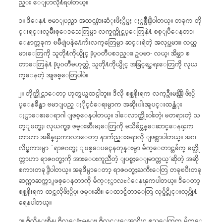
ည္း ေျပာလို႔ရပါတယ္။
၁။ ဒီေန႔ ဗမာျပည္မွာ အထင္႐ွားဆံုးဖိႏွိပ္မႈ ႏွစ္မ်ိဳး႐ွိပါတယ္။ တခုက တို
င္းရင္းလူမ်ိဳးစုေဒသေတြမွာ လက္နက္ကိုင္တပ္ေတြနဲ႔ စစ္ျပဳေနတာ၊
ေနာက္တခုက ၿမိဳ႕ျပနဲ႔ေက်းလက္ေတြမွာ ဆင္းရဲတဲ့ အလုပ္သမား၊ လယ္သ
မားေတြကို သူတို႔ကိုယ္ပိုင္ ႐ုပ္၀တၳဳပစၥည္း၊ ဥပမာ- လယ္၊ အိမ္ယာ စ
တာေတြနဲ႔ ႐ုပ္၀တၳဳမဟုတ္တဲ့ သူတို႔ကိုယ္ပိုင္ အခြင့္အေရးေတြကို လုယ
က္ေနတဲ့ အျဖစ္ေတြပါပဲ။
၂။ တိုက္ဆိုင္တာေတာ့ ဟုတ္မယ္မထင္ပါဘူး။ ဒီလို စစ္အစိုးရက လက္ဦးမႈ႐ွိ႐ွိ ဖိႏွိ
ပ္ေနခ်ိန္မွာ ဗမာျပည္ ႏိုင္ငံေရးမွာက အဆိုး၀ါးအျပင္းထန္ဆံုး
ႏွာေစးေရာဂါ ျဖစ္ေနပါတယ္။ ဒါေလာက္ဆိုး၀ါးတဲ့၊ မတရားတဲ့ သ
တ္ျဖတ္မႈ၊ လုယက္မႈ၊ ဖမ္းဆီးမႈေတြကို မသိခ်င္ဟန္ေဆာင္ေနၾက
တာဟာ အခ်ိန္ၾကာလာေတာ့ နာက်ည္းစရာလို ျဖစ္လာပါတယ္။ အဂၤ
လိပ္စကားမွာ `ရာဇ၀တ္မႈ ျဖစ္ေပၚေနတုန္းမွာ မ်က္ေတာင္တခ်က္ ခတ္လို
က္တာဟာ ရာဇ၀တ္မႈကို အားေပးကူညီတဲ့ ျပစ္မႈေျမာက္တယ္´ဆိုတဲ့ အဆို
စကားတခု ႐ွိပါတယ္။ အခုဒီမွာေတာ့ ရာဇ၀တ္မႈႀကီးေတြ တခုၿပီးတခု
ဆက္ကာဆက္ကာ ျဖစ္ေနတာကို မ်က္ႏွာလႊဲေနၾကပါတယ္။ ဒီေတာ့
စစ္အစိုးရက ထင္သလိုဖိႏွိပ္၊ ဖမ္းဆီး၊ ေထာင္ခ်တာေတြ လုပ္ခ်င္တိုင္းလုပ္လို႔
ရေနပါတယ္။
၃။ ဗိုလ္သိန္းစိန္၊ ဗိုလ္ေ႐ႊမန္း၊ ဗိုလ္မင္းေအာင္လိႈင္ စသူေတြက မ်က္ေ