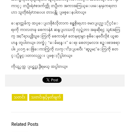
ကာင့္ တဦးရဲ႕စားက်က္ကို တဦးက အကာအကြယ္ေပးေနၾကရတာ
ဟာ သူတို႔ရဲ႕ဘ၀ေပး တာ၀န္လို ျဖစ္ေနပါတယ္။
ေနာက္တခ်က္ ထပ္ေျပာဖို႔လိုတာက စစ္အစိုးရဟာ ဗမာျပည္ႏိုင္ငံေ
ရးကို ကာလတခု စေကာနဲ႔ ဆန္ျပာသလို လုပ္ခဲ့တာ အခုဆိုရင္ သူ႔အတြ
က္ အႏၱရာယ္႐ွိသူေတြကို စေကာရဲ႕ တေနရာမွာ စုမိေနၿပီလို႔ ယူဆ
ဟန္ တူပါတယ္။ ဘက္စံု “ေခ်မႈန္း” ေရး စေတာ့မလား စဥ္းစားစရာ
ပါ။ ၂၀၁၅ ေ႐ြးေကာက္ပြဲကို လက္ၫိႈးျပၿပီး “ဆူပူမႈ”ေတြကို စတ
င္ႏွိမ္နင္းတာလည္း ျဖစ္ႏိုင္ပါတယ္။
ကိုယ့္ဘက္က ျပင္ဆင္မႈ ႐ွိရမယ္ ထင္ပါတယ္။
သတင်း
သတင်းနှင့်မှတ်ချက်
Related Posts