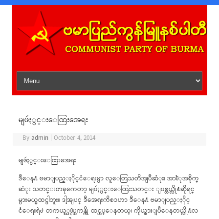
Skip to content
မျဖဴႏွင္းေထြးအေရး
By
admin
|
October 4, 2014
မျဖဴႏွင္းေထြးအေရး
ဒီေန႔ ဗမာျပည္ႏိုင္ငံေရးမွာ လူေတြသတိအျပဳဆံုး၊ အာ႐ံုအစိုက္
ဆံုး သတင္းတခုကေတာ့ မျဖဴႏွင္းေထြးသတင္း ျဖစ္တယ္လို႔ဆိုရင္
မွားမယ္မထင္ပါဘူး။ ဒါ့အျပင္ ဒီအေရးကိစၥဟာ ဒီေန႔ ဗမာျပည္ႏိုင္
ငံေရးရဲ႕ တကယ့္သ႐ုပ္သကန္ကို ထင္ဟပ္ေနတယ္၊ ကိုယ္စားျပဳေနတယ္လို႔လ