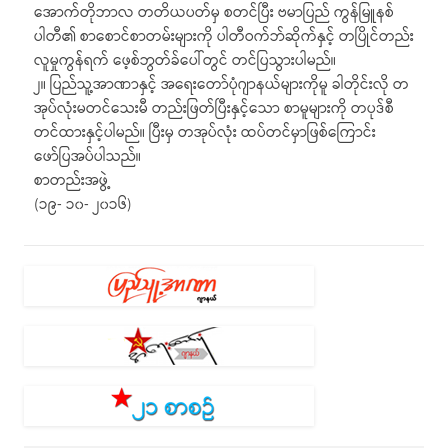
အောက်တိုဘာလ တတိယပတ်မှ စတင်ပြီး ဗမာပြည် ကွန်မြူနစ်
ပါတီ၏ စာစောင်စာတမ်းများကို ပါတီဝက်ဘ်ဆိုက်နှင့် တပြိုင်တည်း
လူမှုကွန်ရက် ဖေ့စ်ဘွတ်ခ်ပေါ်တွင် တင်ပြသွားပါမည်။
၂။ ပြည်သူ့အာဏာနှင့် အရေးတော်ပုံဂျာနယ်များကိုမူ ခါတိုင်းလို တ
အုပ်လုံးမတင်သေးမီ တည်းဖြတ်ပြီးနှင့်သော စာမူများကို တပုဒ်စီ
တင်ထားနှင့်ပါမည်။ ပြီးမှ တအုပ်လုံး ထပ်တင်မှာဖြစ်ကြောင်း
ဖော်ပြအပ်ပါသည်။
စာတည်းအဖွဲ့
(၁၉- ၁၀- ၂၀၁၆)