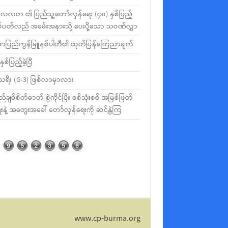
လတ ၏ ပြည်သူ့တော်လှန်ရေး (၄၈) နှစ်ပြည့်
စ်ပတ်လည် အခမ်းအနားသို့ ပေးပို့သော သဝဏ်လွှာ
မာပြည်ကွန်မြူနစ်ပါတီ၏ ထုတ်ပြန်ကြေညာချက်
နှစ်ပြည့်ခဲ့ပြီ
ီသရီး (G-3) ဖြစ်လာမှာလား
ည်ချစ်စိတ်ဓာတ် စွဲကိုင်ပြီး စစ်သုံးစစ် အမြစ်ဖြတ်
းနဲ့ အတွေးအခေါ် တော်လှန်ရေးကို ဆင်နွှဲကြ
www.cp-burma.org