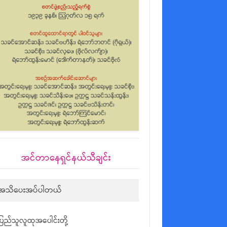
အင်တာနေရှင်နယ်သီချင်း
အသိပေးအပ်ပါတယ်
ပြည်သူလူထုအပေါင်းတို့