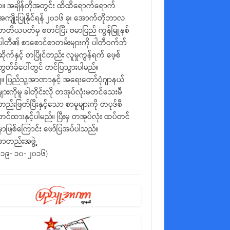
၁။ အချိန်တိုအတွင်း ထိထိရောက်ရောက်
အကျိုးပြုနိုင်ရန် ၂၀၁၆ ခု၊ အောက်တိုဘာလ
တတိယပတ်မှ စတင်ပြီး ဗမာပြည် ကွန်မြူနစ်
ပါတီ၏ စာစောင်စာတမ်းများကို ပါတီဝက်ဘ်
ဆိုက်နှင့် တပြိုင်တည်း လူမှုကွန်ရက် ဖေ့စ်
ဘွတ်ခ်ပေါ်တွင် တင်ပြသွားပါမည်။
၂။ ပြည်သူ့အာဏာနှင့် အရေးတော်ပုံဂျာနယ်
များကိုမူ ခါတိုင်းလို တအုပ်လုံးမတင်သေးမီ
တည်းဖြတ်ပြီးနှင့်သော စာမူများကို တပုဒ်စီ
တင်ထားနှင့်ပါမည်။ ပြီးမှ တအုပ်လုံး ထပ်တင်
မှာဖြစ်ကြောင်း ဖော်ပြအပ်ပါသည်။
စာတည်းအဖွဲ့
(၁၉- ၁၀- ၂၀၁၆)