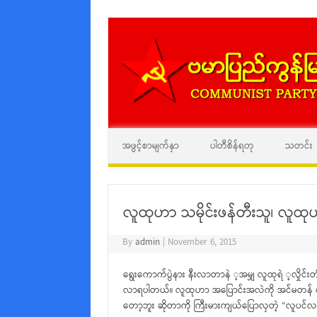
အဖွင့်စာမျက်နှာ
ပါတီစိန်ရတု
သတင်း
လူထုဟာ သမိုင်းဖန်တီးသူ၊ လူထု
By
admin
|
November 6, 2015
ရွေးကောက်ပွဲနား နီးလာတာနဲ ့အမျှ လူထုရဲ ့လှိုင်းတံပ
လာရပါတယ်။ လူထုဟာ အပြောင်းအလဲကို အင်မတန် တောင့်တ
တော့ဘူး ဆိုတာကို ကြီးမားကျယ်ပြောလှတဲ့ “လူပင်