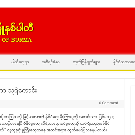
Skip to content
ပါတီရေးရာ
အစီရင်ခံစာ
ထုတ်ပြန်ချက်များ
နိုင်ငံတကာရ
ဟာ သူရဲကောင်း
0 Comment
ိုးထကြွသလို မြင့်မားလာတဲ့ နိုင်ငံရေး နိုးကြားမှုကို အထင်းသား မြင်တွေ ့
နေပြီ ဖိနှိပ်မှုတွေ လိမ်ညာသွေးစုပ်မှုတွေကို ထပ်ပြီးသည်းမခံနိုင်
လယ်” လူထုစုရုံးမှုကြီးတွေကနေ အထင်အရှား ထုတ်ဖော်ပြသနေပါတယ်။