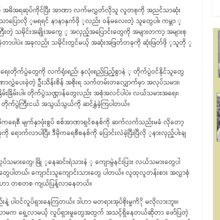
ကို အမိအရဆုပ်ကိုင်ပြီး အာဏာ လက်မလွှတ်လိုသူ လူတစုကို အညင်သာဆုံး
 သာသာပြောလို ့မရရင် နာနာနှက်ဖို ့လည်း ဝန်မလေးတဲ့ သူတွေပါ။ ကမ္ဘာ ့
အရေးကြီးတဲ့ သမိုင်းအချိုးအကွေ ့ အလှည့်အပြောင်းတွေကို အများတကာ့ အများစု
့တာပါပဲ။ အခုလည်း သမိုင်းတွင်မယ့် အဆုံးအဖြတ်တခုကို ဆုံးဖြတ်ဖို ့သူတို ့
်ငံရေးတိုက်ပွဲတွေကို လက်ရုံးရည်၊ နှလုံးရည်ပြည့်စွာနဲ ့ တိုက်ပွဲဝင်နိုင်သူတွေ
ဲပေးခဲ့တဲ့ ဦးသိန်းစိန် အစိုးရ သက်တမ်းတလျှောက်မှာ အလုပ်သမား၊
်းခြိမ်းပါ။ တိုက်ပွဲသဏ္ဌာန်တွေလည်း အစုံအလင်ပါပဲ။ လယ်သမားအရေး၊
က်ပွဲကြီးငယ် အသွယ်သွယ်ကို ဆင်နွှဲခဲ့ကြပါတယ်။
ဒီမိုကရေစီ မျက်နှာဖုံးစွပ် စစ်အာဏာရှင်စနစ်ကို ဆက်လက်သည်းမခံ လိုတော့
 ရောက်လာပါပြီ။ ဒီမိုကရေစီစနစ်ကို ပြောင်းလဲခဲ့ပြီးပြီလို ့နားလှည့်ပါးချ
ပ်သမားတွေ၊ မြို ့နေဆင်းရဲသားနဲ ့ ကျောမွဲနင်းပြား လယ်သမားတွေပါ
တွေပါတယ်၊ ကျောင်းသူကျောင်းသားတွေ ပါတယ်။ လူထုလူတန်းစား အလွှာစုံ
ြီးဟာ တစတစ ကျယ်ပြန့်လာနေတယ်။
နဲ့ ပါဝင်လှုပ်ရှားနေကြတယ်။ ဒါဟာ မတရားအုပ်စိုးမှုကိို မလိုလားဘူး။
ံသာမက ရှေ့လာမယ့် လှုပ်ရှားမှုတွေအတွက် အသင့်ရှိနေတယ်ဆိုတာ ဖော်ပြတဲ့