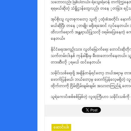
သဘောလည်း ဖြစ်ပါတယ်။ ရဲသွေးရဲမာန် တက်ကြွနေတယ်
ရရမယ်ဆိုတဲ့ သံန္နိဌာန်တွေလည်း တနေ ့တခြား ရင
အုပ်စိုးသူ လူတစုကတော့ သူတို ့ထုံးစံအတိုင်း နောက
မယ်ဆိုပြီး တနေ ့တမျိုး မရိုးရအောင် လုပ်နေတယ်။ အ
ထိလက်ရောက် အန္တရာယ်ပြုသလို ဝရမ်းပြေးနေတဲ့ က
နေတယ်။
နိုင်ငံရေးအကျဉ်းသား လွတ်မြောက်ရေး တောင်းဆိုတိုက်ပ
သက်တမ်းငါးနှစ် ကုန်ခါနီးမှ မီးထတောက်နေတယ်။ သူတိ
တားဆီးလို ့ရမယ် ထင်နေတယ်။
သမိုင်းသစ်ရေးဖို့ အချိန်တန်ရင်တော့ ဘယ်အရာမှ တာ
ဖောက်ပြန်မယ်၊ ဘယ်တော့မှ ဖောက်ပြန်လေ့မရှိတဲ့ လူ
ထိုက်တာကို ငြိမ်းငြိမ်းချမ်းချမ်း အသာတကြည်နဲ ့တောင
သူရဲကောင်းစစ်စစ်ဖြစ်တဲ့ လူထုကြီးဟာ သမိုင်းသစ်ကို
ဆောင်းပါး