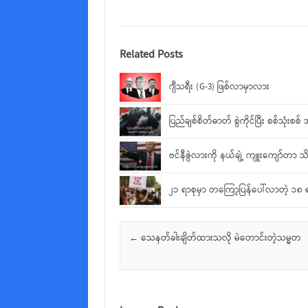
Related Posts
ဂျီသရီး (G-3) ဖြစ်လာမှာလား
ပြည်ချစ်စိတ်ဓာတ် စွဲကိုင်ပြီး စစ်သုံးစ
ဗင်နီဇွဲလားကို နယ်ချဲ့ ကျူးကျော်တာ သ
၂၁ ရာစုမှာ တကြော့ပြန်ပေါ်လာတဲ့ ၁၈ ရ
Post navigation
←
သေနတ်ခါးချိတ်ထားသလို မဲတောင်းတဲ့သမ္မတ