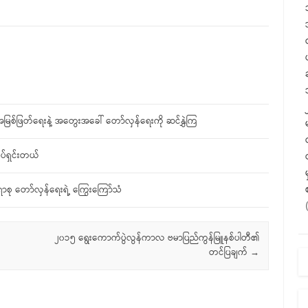
စ် အမြစ်ဖြတ်ရေးနဲ့ အတွေးအခေါ် တော်လှန်ရေးကို ဆင်နွှဲကြ
ိပ်ရှင်းတယ်
ာစု တော်လှန်ရေးရဲ့ ကြွေးကြော်သံ
၂၀၁၅ ရွေးကောက်ပွဲလွန်ကာလ ဗမာပြည်ကွန်မြူနစ်ပါတီ၏
တင်ပြချက်
→