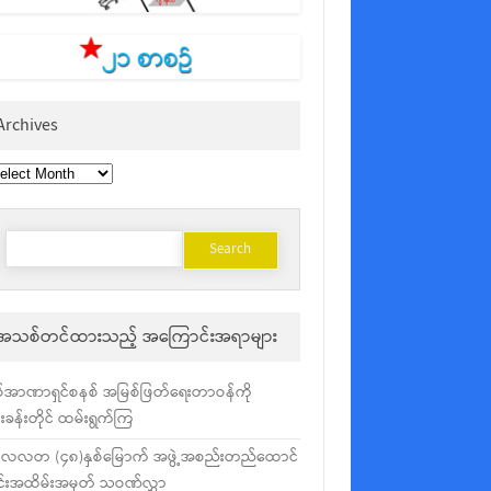
Archives
chives
Search
for:
အသစ်တင်ထားသည့် အကြောင်းအရာများ
်အာဏာရှင်စနစ် အမြစ်ဖြတ်ရေးတာဝန်ကို
ံးခန်းတိုင် ထမ်းရွက်ကြ
လလတ (၄၈)နှစ်မြောက် အဖွဲ့အစည်းတည်ထောင်
င်းအထိမ်းအမှတ် သဝဏ်လွှာ