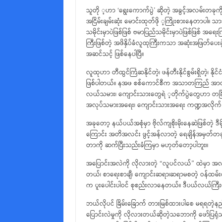
သူတို ့ဟာ ‘ရွေးကောက်ပွဲ’ ဆိုတဲ့ အခွင့်အလမ်းတခု
အငြိမ်းချမ်းဆုံး မောင်းထုတ်ဖို ့ကြိုးစားနေတာပါ။
သမိုင်းမှာပဲဖြစ်ဖြစ် ဗမာပြည်သမိုင်းမှာပဲဖြစ်ဖြစ် 
ကြီးဖြစ်တဲ့ အဖိနှိပ်ခံလူထုကြီးကသာ အဆုံးအဖြတ်ပေးခဲ
အဆင်သင့် ဖြစ်နေပါပြီ။
လူထုဟာ တီထွင်ကြံဆနိုင်တဲ့၊ ဖန်တီးနိုင်စွမ်းရှိတဲ့၊ နိုင
ဖြစ်ပါတယ်။ နအဖ စစ်ကောင်စီက အသာတကြည် အာဏာလွှ
လယ်သမား၊ ကျောင်းသားတွေရဲ ့တိုက်ပွဲတွေဟာ တခြိမ
အလုပ်သမားအရေး၊ ကျောင်းသားအရေး ကဏ္ဍအလိုက် တို
အခုတော့ နယ်ပယ်အစုံမှာ ဗိုလ်ကျစိုးမိုးနေဆဲဖြစ်တဲ့ 
ကြောင်း အတိအလင်း ဖွင့်အန်လာတဲ့ ရေချိန်အမှတ်တခုကို
တာကို ဆက်ပြီးသည်းခံကြမှာ မဟုတ်တော့ပါဘူး။
အပြောင်းအလဲကို လိုလားတဲ့ “လူပင်လယ်” ထဲမှာ အလု
တယ်၊ စာရေးစာချီ၊ ကျောင်းဆရာ၊ဆရာမစတဲ့ ဝန်ထမ်း
က ပူးပေါင်းပါဝင် စုစည်းလာနေတယ်။ ဒီပယ်လယ်က
ဘယ်လိုပင် ခြိမ်းခြောက် တားမြစ်ထားပါစေ မရရတဲ့နည်း
ပြောင်းလဲမှုကို လိုလားတယ်ဆိုတဲ့သဘောကို ဖော်ပြရု