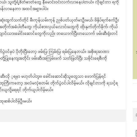
၊ သူတို့ရဲ့စိတ်ဓာတ်တွေ နီမောင်းဝင်းလက်လာနေပါတယ်။ လိုချင်တာ ရကို
့်သန်လာနေတာ အထင်အရှားပါပဲ။
်ဆုံးထွက်သက်တိုင် မီးကုန်ယမ်းကုန် ညစ်ပတ်ယုတ်မာဦးမယ်၊ ဖိနှိပ်ရက်စက်ဦး
တိုက်အခံပါတီတွေ၊ ကိုယ်စားလှယ်လောင်းတွေကို ထိုးနှက်တိုက်ခိုက်၊ ကိုယ်
ျောင်းသားခေါင်းဆောင်တွေကိုလည်း တယောက်ပြီးတယောက် ဖမ်းဆီးရုံးတင်
ွဲဝင်မှပဲ ပိုတိုးပြီးတော့ ဖမ်းပြ၊ ကြမ်းပြ၊ ရမ်းပြနေတယ်။ အစိုးရအာဏာ
ု့ပြုနေကျအတိုင်း ဖမ်းဆီးအကြမ်းဖက် သတ်ဖြတ်ပြီး သမိုင်းရေစီးကို
းဆီးလို ့ရမှာ မဟုတ်ပါဘူး။ ခေါင်းဆောင်ဆိုသူတွေသာ ဖောက်ပြန်ရင်
ထုကြီးကတော့ အလံမလှဲစတမ်း တိုက်ပွဲဝင်ပါလိမ့်မယ်။ လိုချင်တာကို ရသင့်ရ
်းယူလို့မရရင် တိုက်ယူပါလိမ့်မယ်။
 ထုဆစ်ပါလိမ့်ဦးမယ်။