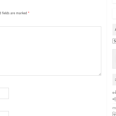
d fields are marked
*
Ar
စစ
ဆု
က
ခြ