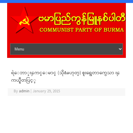
Skip to content
ရဲေဘာ္ၾကင္ေမာင္ (သို႔မဟုတ္) စူးရွေတာက္ပေသာ ၾ
ကယ္နီတပြင့္
By
admin
|
January 29, 2015