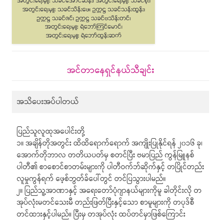
အင်တာနေရှင်နယ်သီချင်း
အသိပေးအပ်ပါတယ်
ပြည်သူလူထုအပေါင်းတို့
၁။ အချိန်တိုအတွင်း ထိထိရောက်ရောက် အကျိုးပြုနိုင်ရန် ၂၀၁၆ ခု၊
အောက်တိုဘာလ တတိယပတ်မှ စတင်ပြီး ဗမာပြည် ကွန်မြူနစ်
ပါတီ၏ စာစောင်စာတမ်းများကို ပါတီဝက်ဘ်ဆိုက်နှင့် တပြိုင်တည်း
လူမှုကွန်ရက် ဖေ့စ်ဘွတ်ခ်ပေါ်တွင် တင်ပြသွားပါမည်။
၂။ ပြည်သူ့အာဏာနှင့် အရေးတော်ပုံဂျာနယ်များကိုမူ ခါတိုင်းလို တ
အုပ်လုံးမတင်သေးမီ တည်းဖြတ်ပြီးနှင့်သော စာမူများကို တပုဒ်စီ
တင်ထားနှင့်ပါမည်။ ပြီးမှ တအုပ်လုံး ထပ်တင်မှာဖြစ်ကြောင်း