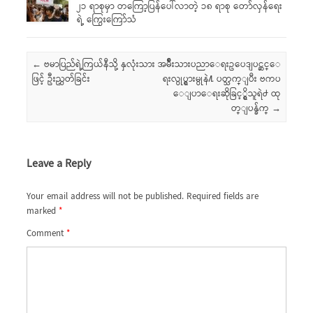
၂၁ ရာစုမှာ တကြော့ပြန်ပေါ်လာတဲ့ ၁၈ ရာစု တော်လှန်ရေး
ရဲ့ ကြွေးကြော်သံ
Post navigation
←
ဗမာပြည်ရဲ့ကြယ်နီသို့ နှလုံးသား
အမ်ိဳးသားပညာေရးဥပေဒျပင္ဆင္ေ
ဖြင့် ဦးညွှတ်ခြင်း
ရးလွုပ္ရွားမွုနဲ႔ ပတ္သက္ျပီး ဗကပ
ေျပာေရးဆိုခြင့္ရွိသူရဲ႕ ထု
တ္ျပန္ခ်က္
→
Leave a Reply
Your email address will not be published.
Required fields are
marked
*
Comment
*