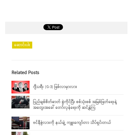
ဆောင်းပါး
Related Posts
ဂျီသရီး (G-3) ဖြစ်လာမှာလား
ပြည်ချစ်စိတ်ဓာတ် စွဲကိုင်ပြီး စစ်သုံးစစ် အမြစ်ဖြတ်ရေးနဲ့
အတွေးအခေါ် တော်လှန်ရေးကို ဆင်နွှဲကြ
ဗင်နီဇွဲလားကို နယ်ချဲ့ ကျူးကျော်တာ သိပ်ရှင်းတယ်