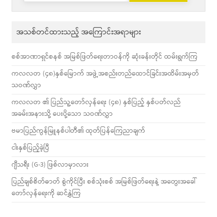
အသစ်တင်ထားသည့် အကြောင်းအရာများ
စစ်အာဏာရှင်စနစ် အမြစ်ဖြတ်ရေးတာဝန်ကို ဆုံးခန်းတိုင် ထမ်းရွက်ကြ
ကလလတ (၄၈)နှစ်မြောက် အဖွဲ့အစည်းတည်ထောင်ခြင်းအထိမ်းအမှတ်
သဝဏ်လွှာ
ကလလတ ၏ ပြည်သူ့တော်လှန်ရေး (၄၈) နှစ်ပြည့် နှစ်ပတ်လည်
အခမ်းအနားသို့ ပေးပို့သော သဝဏ်လွှာ
ဗမာပြည်ကွန်မြူနစ်ပါတီ၏ ထုတ်ပြန်ကြေညာချက်
ငါးနှစ်ပြည့်ခဲ့ပြီ
ဂျီသရီး (G-3) ဖြစ်လာမှာလား
ပြည်ချစ်စိတ်ဓာတ် စွဲကိုင်ပြီး စစ်သုံးစစ် အမြစ်ဖြတ်ရေးနဲ့ အတွေးအခေါ်
တော်လှန်ရေးကို ဆင်နွှဲကြ