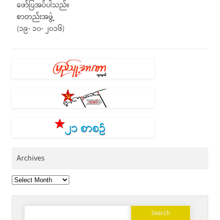
ဖော်ပြအပ်ပါသည်။
စာတည်းအဖွဲ့
(၁၉- ၁၀- ၂၀၁၆)
Archives
Archives
Search
for: