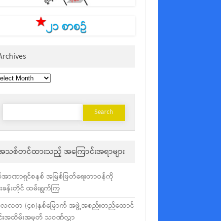
Archives
chives
Search
for:
အသစ်တင်ထားသည့် အကြောင်းအရာများ
်အာဏာရှင်စနစ် အမြစ်ဖြတ်ရေးတာဝန်ကို
ံးခန်းတိုင် ထမ်းရွက်ကြ
လလတ (၄၈)နှစ်မြောက် အဖွဲ့အစည်းတည်ထောင်
င်းအထိမ်းအမှတ် သဝဏ်လွှာ