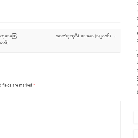
 မိတ္ေဆြေ
အားလံုးသုိ႔ ေပးစာ (၁/၂၀၀၆)
→
၂၀၀၆)
d fields are marked
*