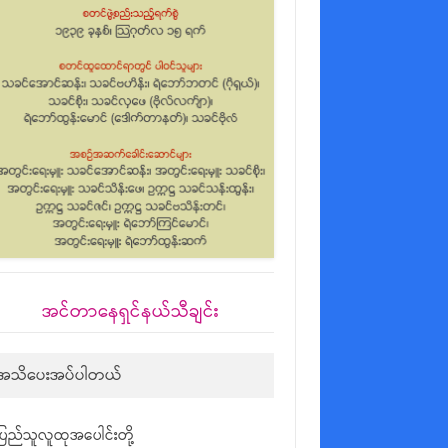
အင်တာနေရှင်နယ်သီချင်း
အသိပေးအပ်ပါတယ်
ပြည်သူလူထုအပေါင်းတို့