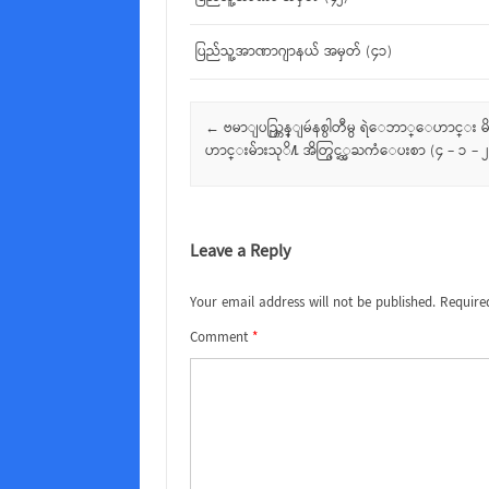
ပြည်သူ့အာဏာဂျာနယ် အမှတ် (၄၁)
Post navigation
←
ဗမာျပည္ကြန္ျမဴနစ္ပါတီမွ ရဲေဘာ္ေဟာင္း
ဟာင္းမ်ားသုိ႔ အိတ္ဖြင့္အႀကံေပးစာ (၄ – ၁ – 
Leave a Reply
Your email address will not be published.
Require
Comment
*