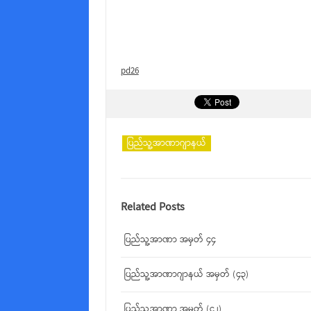
pd26
ပြည်သူ့အာဏာဂျာနယ်
Related Posts
ပြည်သူ့အာဏာ အမှတ် ၄၄
ပြည်သူ့အာဏာဂျာနယ် အမှတ် (၄၃)
ပြည်သူ့အာဏာ အမှတ် (၄၂)