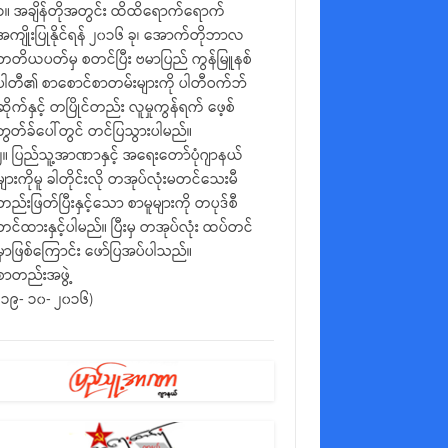
၁။ အချိန်တိုအတွင်း ထိထိရောက်ရောက်
အကျိုးပြုနိုင်ရန် ၂၀၁၆ ခု၊ အောက်တိုဘာလ
တတိယပတ်မှ စတင်ပြီး ဗမာပြည် ကွန်မြူနစ်
ပါတီ၏ စာစောင်စာတမ်းများကို ပါတီဝက်ဘ်
ဆိုက်နှင့် တပြိုင်တည်း လူမှုကွန်ရက် ဖေ့စ်
ဘွတ်ခ်ပေါ်တွင် တင်ပြသွားပါမည်။
၂။ ပြည်သူ့အာဏာနှင့် အရေးတော်ပုံဂျာနယ်
များကိုမူ ခါတိုင်းလို တအုပ်လုံးမတင်သေးမီ
တည်းဖြတ်ပြီးနှင့်သော စာမူများကို တပုဒ်စီ
တင်ထားနှင့်ပါမည်။ ပြီးမှ တအုပ်လုံး ထပ်တင်
မှာဖြစ်ကြောင်း ဖော်ပြအပ်ပါသည်။
စာတည်းအဖွဲ့
(၁၉- ၁၀- ၂၀၁၆)