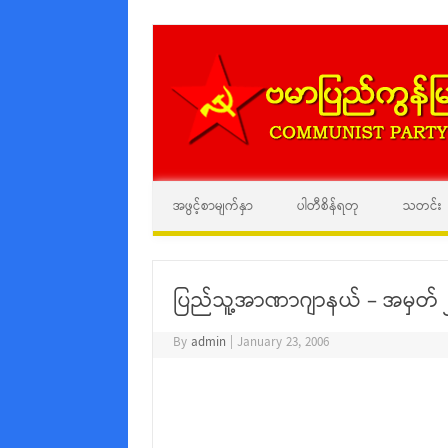
အဖွင့်စာမျက်နှာ
ပါတီစိန်ရတု
သတင်း
ပြည်သူ့အာဏာဂျာနယ် – အမှတ် ၂
By
admin
|
January 23, 2006