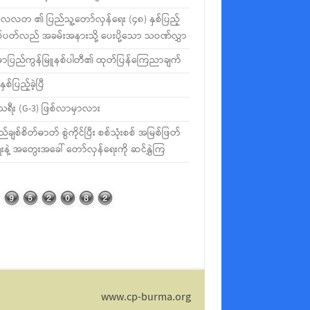
လတ ၏ ပြည်သူ့တော်လှန်ရေး (၄၈) နှစ်ပြည့်
စ်ပတ်လည် အခမ်းအနားသို့ ပေးပို့သော သဝဏ်လွှာ
မာပြည်ကွန်မြူနစ်ပါတီ၏ ထုတ်ပြန်ကြေညာချက်
နှစ်ပြည့်ခဲ့ပြီ
ီသရီး (G-3) ဖြစ်လာမှာလား
ည်ချစ်စိတ်ဓာတ် စွဲကိုင်ပြီး စစ်သုံးစစ် အမြစ်ဖြတ်
းနဲ့ အတွေးအခေါ် တော်လှန်ရေးကို ဆင်နွှဲကြ
www.cp-burma.org