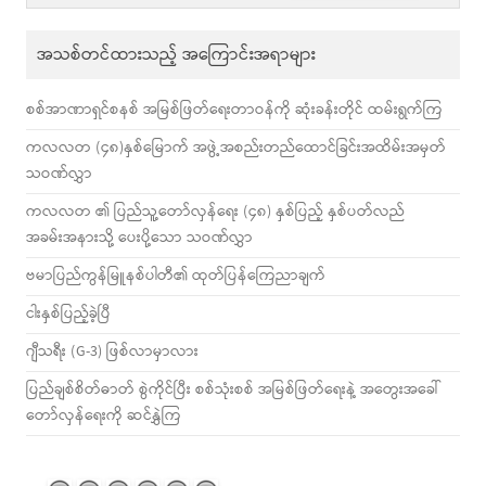
အသစ်တင်ထားသည့် အကြောင်းအရာများ
စစ်အာဏာရှင်စနစ် အမြစ်ဖြတ်ရေးတာဝန်ကို ဆုံးခန်းတိုင် ထမ်းရွက်ကြ
ကလလတ (၄၈)နှစ်မြောက် အဖွဲ့အစည်းတည်ထောင်ခြင်းအထိမ်းအမှတ်
သဝဏ်လွှာ
ကလလတ ၏ ပြည်သူ့တော်လှန်ရေး (၄၈) နှစ်ပြည့် နှစ်ပတ်လည်
အခမ်းအနားသို့ ပေးပို့သော သဝဏ်လွှာ
ဗမာပြည်ကွန်မြူနစ်ပါတီ၏ ထုတ်ပြန်ကြေညာချက်
ငါးနှစ်ပြည့်ခဲ့ပြီ
ဂျီသရီး (G-3) ဖြစ်လာမှာလား
ပြည်ချစ်စိတ်ဓာတ် စွဲကိုင်ပြီး စစ်သုံးစစ် အမြစ်ဖြတ်ရေးနဲ့ အတွေးအခေါ်
တော်လှန်ရေးကို ဆင်နွှဲကြ