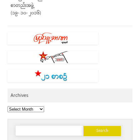
စာတည်းအဖွဲ့
(၁၉- ၁၀- ၂၀၁၆)
Archives
Archives
Search
for: