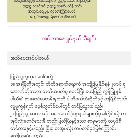
အင်တာနေရှင်နယ်သီချင်း
အသိပေးအပ်ပါတယ်
ပြည်သူလူထုအပေါင်းတို့
၁။ အချိန်တိုအတွင်း ထိထိရောက်ရောက် အကျိုးပြုနိုင်ရန် ၂၀၁၆ ခု၊
အောက်တိုဘာလ တတိယပတ်မှ စတင်ပြီး ဗမာပြည် ကွန်မြူနစ်
ပါတီ၏ စာစောင်စာတမ်းများကို ပါတီဝက်ဘ်ဆိုက်နှင့် တပြိုင်တည်း
လူမှုကွန်ရက် ဖေ့စ်ဘွတ်ခ်ပေါ်တွင် တင်ပြသွားပါမည်။
၂။ ပြည်သူ့အာဏာနှင့် အရေးတော်ပုံဂျာနယ်များကိုမူ ခါတိုင်းလို တ
အုပ်လုံးမတင်သေးမီ တည်းဖြတ်ပြီးနှင့်သော စာမူများကို တပုဒ်စီ
တင်ထားနှင့်ပါမည်။ ပြီးမှ တအုပ်လုံး ထပ်တင်မှာဖြစ်ကြောင်း
ဖော်ပြအပ်ပါသည်။