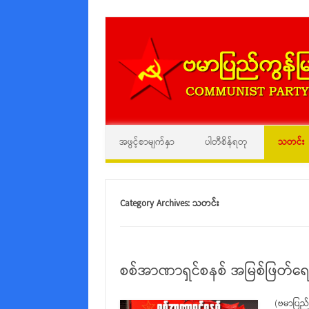
အဖွင့်စာမျက်နှာ
ပါတီစိန်ရတု
သတင်း
Category Archives:
သတင်း
စစ်အာဏာရှင်စနစ် အမြစ်ဖြတ်ရေးတ
(ဗမာပြည်