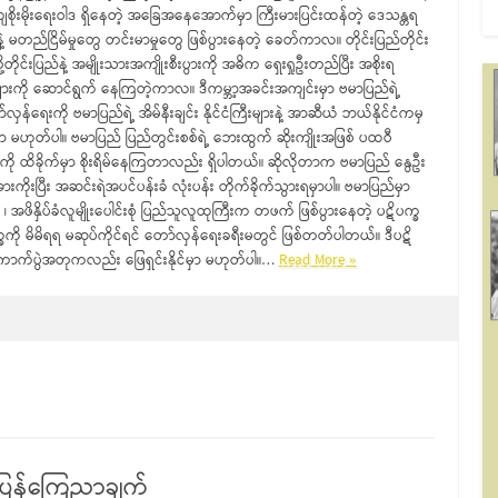
ကျစိုးမိုးရေးဝါဒ ရှိနေတဲ့ အခြေအနေအောက်မှာ ကြီးမားပြင်းထန်တဲ့ ဒေသန္တရ
နဲ့ မတည်ငြိမ်မှုတွေ တင်းမာမှုတွေ ဖြစ်ပွားနေတဲ့ ခေတ်ကာလ။ တိုင်းပြည်တိုင်း
ု့တိုင်းပြည်နဲ့ အမျိုးသားအကျိုးစီးပွားကို အဓိက ရှေးရှုဦးတည်ပြီး အစိုးရ
များကို ဆောင်ရွက် နေကြတဲ့ကာလ။ ဒီကမ္ဘာ့အခင်းအကျင်းမှာ ဗမာပြည်ရဲ့
လှန်ရေးကို ဗမာပြည်ရဲ့ အိမ်နီးချင်း နိုင်ငံကြီးများနဲ့ အာဆီယံ ဘယ်နိုင်ငံကမှ
ာ မဟုတ်ပါ။ ဗမာပြည် ပြည်တွင်းစစ်ရဲ့ ဘေးထွက် ဆိုးကျိုးအဖြစ် ပထဝီ
ေးကို ထိခိုက်မှာ စိုးရိမ်နေကြတာလည်း ရှိပါတယ်။ ဆိုလိုတာက ဗမာပြည် နွေဦး
ကိုးပြီး အဆင်းရဲအပင်ပန်းခံ လုံးပန်း တိုက်ခိုက်သွားရမှာပါ။ ဗမာပြည်မှာ
ိနှိပ်ခံလူမျိုးပေါင်းစုံ ပြည်သူလူထုကြီးက တဖက် ဖြစ်ပွားနေတဲ့ ပဋိပက္ခ
ကို မိမိရရ မဆုပ်ကိုင်ရင် တော်လှန်ရေးခရီးမတွင် ဖြစ်တတ်ပါတယ်။ ဒီပဋိ
ေးကောက်ပွဲအတုကလည်း ဖြေရှင်းနိုင်မှာ မဟုတ်ပါ။…
Read More »
်ပြန်ကြေညာချက်