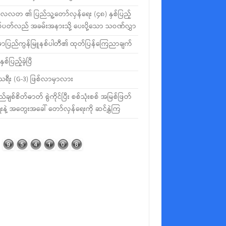
လတ ၏ ပြည်သူ့တော်လှန်ရေး (၄၈) နှစ်ပြည့်
စ်ပတ်လည် အခမ်းအနားသို့ ပေးပို့သော သဝဏ်လွှာ
မာပြည်ကွန်မြူနစ်ပါတီ၏ ထုတ်ပြန်ကြေညာချက်
နှစ်ပြည့်ခဲ့ပြီ
ီသရီး (G-3) ဖြစ်လာမှာလား
ည်ချစ်စိတ်ဓာတ် စွဲကိုင်ပြီး စစ်သုံးစစ် အမြစ်ဖြတ်
းနဲ့ အတွေးအခေါ် တော်လှန်ရေးကို ဆင်နွှဲကြ