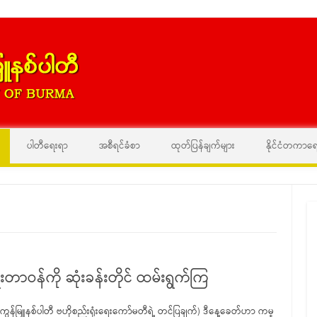
Skip to content
ပါတီရေးရာ
အစီရင်ခံစာ
ထုတ်ပြန်ချက်များ
နိုင်ငံတကာရ
ာဝန်ကို ဆုံးခန်းတိုင် ထမ်းရွက်ကြ
ကွန်မြူနစ်ပါတီ ဗဟိုစည်းရုံးရေးကော်မတီရဲ့ တင်ပြချက်) ဒီနေ့ခေတ်ဟာ ကမ္