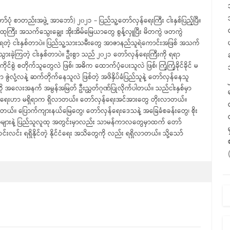
ပုံ စာတည်းအဖွဲ့ အာဘော်) ၂၀၂၁ – ပြည်သူ့တော်လှန်ရေးကြီး ငါးနှစ်ပြည့်ပြီ။
ထုကြီး အသက်သွေးချွေး အိုးအိမ်မြေယာတွေ စွန့်လှူပြီး မိတကွဲ ဖတကွဲ
ရတဲ့ ငါးနှစ်တာပဲ။ ပြည်သူ့သားသမီးတွေ အာဇာနည်သူရဲကောင်းအဖြစ် အသက်
သွားခဲ့ကြတဲ့ ငါးနှစ်တာပဲ။ ဦးစွာ သည် ၂၀၂၁ တော်လှန်ရေးကြီးကို ရရာ
င်စွဲ စတိုက်သူတွေလဲ ဖြစ်၊ အဓိက ထောက်ပံ့ပေးသူလဲ ဖြစ်၊ ကြံ့ကြံ့ခိုင်ခိုင် မ
 ဇွဲလုံ့လနဲ့ ဆက်တိုက်နေသူလဲ ဖြစ်တဲ့ အဖိနှိပ်ခံပြည်သူနဲ့ တော်လှန်နေသူ
ို အလေးအနက် အမွန်အမြတ် ဦးညွှတ်ဂုဏ်ပြုလိုက်ပါတယ်။ သည်ငါးနှစ်မှာ
်ရေးဟာ မရှိရာက ရှိလာတယ်။ တော်လှန်ရေးအင်အားတွေ တိုးလာတယ်။
။ ပြောက်ကျားနယ်မြေတွေ၊ တော်လှန်ရေးဒေသနဲ့ အခြေခံစခန်းတွေ၊ စိုး
စုများနဲ့ ပြည်သူလူထု အတွင်းမှာလည်း သာမန်ကာလတွေမှာထက် တော်
းလင်း ရရှိနိုင်တဲ့ နိုင်ငံရေး အသိတွေကို လည်း ရရှိလာတယ်။ သို့သော်