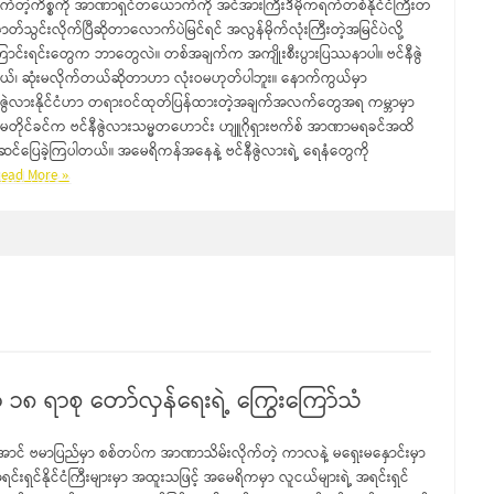
ိုက်တဲ့ကိစ္စကို အာဏာရှင်တယောက်ကို အင်အားကြီးဒီမိုကရက်တစ်နိုင်ငံကြီးတ
စီဇာတ်သွင်းလိုက်ပြီဆိုတာလောက်ပဲမြင်ရင် အလွန်မိုက်လုံးကြီးတဲ့အမြင်ပဲလို့
င်းရင်းတွေက ဘာတွေလဲ။ တစ်အချက်က အကျိုးစီးပွားပြဿနာပါ။ ဗင်နီဇွဲ
်တယ်၊ ဆုံးမလိုက်တယ်ဆိုတာဟာ လုံးဝမဟုတ်ပါဘူး။ နောက်ကွယ်မှာ
်နီဇွဲလားနိုင်ငံဟာ တရားဝင်ထုတ်ပြန်ထားတဲ့အချက်အလက်တွေအရ ကမ္ဘာမှာ
်မာဒူရိုမတိုင်ခင်က ဗင်နီဇွဲလားသမ္မတဟောင်း ဟျူဂိုရှားဗက်စ် အာဏာမရခင်အထိ
င်ပြေခဲ့ကြပါတယ်။ အမေရိကန်အနေနဲ့ ဗင်နီဇွဲလားရဲ့ ရေနံတွေကို
ead More »
 ၁၈ ရာစု တော်လှန်ရေးရဲ့ ကြွေးကြော်သံ
ာင် ဗမာပြည်မှာ စစ်တပ်က အာဏာသိမ်းလိုက်တဲ့ ကာလနဲ့ မရှေးမနှောင်းမှာ
အရင်းရှင်နိုင်ငံကြီးများမှာ အထူးသဖြင့် အမေရိကမှာ လူငယ်များရဲ့ အရင်းရှင်