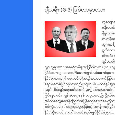
ဂျီသရီး (G-3) ဖြစ်လာမှာလား
လှကျော်ဇေ
ဇနီးမောင်
နီဇွဲလား
ကျလိမ့်မ
သူကကန့်က
ပွက်လောရ
ပါတယ်။ 
ချင်လာပါ
သွားသူများဟာ အမေရိကန်များပဲဖြစ်ပါတယ်။ (က)။ လွှ
နိုင်ငံတကာဥပဒေတွေကိုဖောက်ဖျက်လုပ်ဆောင်မှုဟာ အမေရ
နိုင်ငံများအတွက် မကောင်းတဲ့အစဉ်အလာတရပ် ဖြစ်စေနိုင်
ရော မထေမဲ့မြင်လုပ်ရာလည်း ကျတယ်။ —ထရန့်မဲဆွယ်စည
လည်း-ငြိမ်းချမ်းရေးဖော်ဆောင်သူလို့ ပြောနေတာပါ။ 
ဖြစ်နေတယ်။ ကျန်းမာရေးစနစ် တခုလုံးလည်း ပြိုလဲမတ
အိမ်လခတွေမပေးနိုင်ကြတဲ့အဖြစ်တွေရောက်နေကြတာ။ 
ဖြစ်ရမဲ့အရေး။ ဒါတွေကိုသမ္မတဖြစ်တဲ့ ထရန့်ကဖြေရှင်းမပေ
နိုင်ငံကိုတောင် ကောင်းအောင်မအုပ်ချုပ်နိုင်ဘဲနဲ့များ…