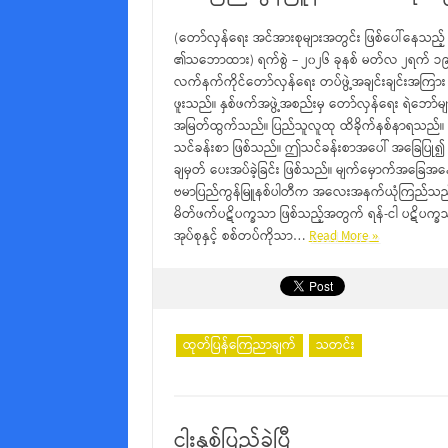
(တော်လှန်ရေး အင်အားစုများအတွင်း ဖြစ်ပေါ်နေသည့် 
၏သဘောထား) ရက်စွဲ – ၂၀၂၆ ခုနစ် မတ်လ ၂ရက် ၁၉၄၈ 
လက်နက်ကိုင်တော်လှန်ရေး တပ်ဖွဲ့အချင်းချင်းအကြား ပဋိ
ဖူးသည်။ နှစ်ဖက်အဖွဲ့အစည်းမှ တော်လှန်ရေး ရဲဘော်မ
အမြတ်ထွက်သည်။ ပြည်သူလူထု ထိခိုက်နစ်နာရသည်။ တေ
သင်ခန်းစာ ဖြစ်သည်။ ဤသင်ခန်းစာအပေါ် အခြေပြု၍ 
ချမှတ် ပေးအပ်ခဲ့ခြင်း ဖြစ်သည်။ မျက်မှောက်အခြေ
ဗမာပြည်ကွန်မြူနစ်ပါတီက အလေးအနက်ယုံကြည်သည်။ တ
မိတ်ဖက်ပဋိပက္ခသာ ဖြစ်သည့်အတွက် ရန်-ငါ ပဋိပက္ခသဖ
အုပ်စုနှင့် စစ်တပ်ကိုသာ…
Read More »
ထုတ်ပြန်ကြေညာချက်
သတင်း
ငါးနှစ်ပြည့်ခဲ့ပြီ