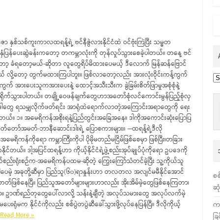
ာ နှစ်သစ်ကူးကာလထရန့်ရဲ့ ဗင်နီဇွဲလားနိုင်ငံထဲ ဝင်ဗုံးကြဲပြီး သမ္မတ
နှံပြန်ပေးဆွဲခန်းကတော့ တကမ္ဘာလုံးကို တုန်လှုပ်သွားစေခဲ့ပါတယ်။ တနေ့ ဗင်
တော့ ခံရတော့မယ်-ဆိုတာ လူတွေရိပ်မိထားပေမယ့် ဒီလောက် မြန်ဆန်ဗြောင်
ယ် လို့တော့ တွက်မထားကြပါဘူး။ ဖြစ်လာတော့လည်း အားလုံးဝိုင်းကန့်ကွက်
Ar
ွက် အားပေးသူကအားပေးနဲ့ ထောင့်အသီးသီးက ခွဲခြမ်းစိတ်ဖြာမှုအစုံစုံနဲ့
ိုက်သွားပါတယ်။ တချို့ဝေဖန်ချက်တွေဟာအတော်စုံလင်ကောင်းမွန်ပြည့်စုံလှ
ဒါတွေ ရသမျှလိုက်ဖတ်ရင်း အာရုံထဲရောက်လာတဲ့အကြောင်းအရာတွေကို ရေး
တယ်။ ၁။ အမေရိကန်အစိုးရနဲ့ပြည်တွင်းအခြေအနေ။ ဒါကိုအကောင်းဆုံးပြောပြ
တ်တော်အမတ်-ဘာနီဆောင်းဒါးရဲ့ ပြောစကားများ။ —ထရန့်ရဲ့ဒီလို
ိကန်ကိုရော ကမ္ဘာကြီးကိုပါ ပိုမိုမတည်မငြိမ်ဖြစ်စေမှာ ဖြစ်ပြီး၊တခြား
တယ်။ ဒါ့အပြင်ထရန့်ဟာ ကိုယ့်နိုင်ငံရဲ့ဖွဲ့စည်းအုပ်ချုပ်ပုံကိုရော ဥပဒေကို
်းရုံးစဉ်က-အမေရိကန်ပထမ-ဆိုတဲ့ ကြွေးကြော်သံတင်ခဲ့ပြီး သူ့ကိုယ်သူ
ဒါပေမဲ့ အခုတို့ဆီမှာ ပြည်သူ(၆၀)ရာနှုန်းဟာ တလတလ အလျင်မမီနိုင်အောင်
စစ
တ်ဖြစ်‌နေပြီ။ ပြည်သူအတော်များများဟာလည်း အိုးအိမ်မဲ့တွေဖြစ်နေကြတာ၊
ဆု
ဥာဏ်ရည်တုတွေပေါ်လာလို့ သန်းနဲ့ချီတဲ့ အလုပ်သမားတွေ အလုပ်လက်မဲ့
က
းရုံမက နိုင်ငံကိုလည်း စစ်ပွဲတပွဲဆီခေါ်သွားဖို့လုပ်နေပြန်ပြီ။ ဒီလိုကိုယ့်
Read More »
ခြ