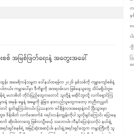
ကလ
နှ
ဗ
ငါး
ဂျ
်သုံးစစ် အမြစ်ဖြတ်ရေးနဲ့ အတွေးအခေါ်
ပြ
ရေ
်ထွန်း အမေရိကန်သမ္မတ ဒေါ်နယ်ထရမ့်က ၂၀၂၆ နှစ်သစ်ကို ကျူးကျော်စစ်နဲ့
က်ပါတယ်။ ကမ္ဘာပေါ်မှာ ဒီကိစ္စကို အားရဝမ်းသာ ဖြစ်နေသူတွေ သိပ်မရှိပါဘူး။
ရဲ့ မဟာမိတ် တိုင်းပြည်တွေကတောင် သူတို့နဲ့ မဆိုင်ဘူးလို့ လက်ရှောင်ကြ
ားနဲ့ အမှန်၊ ဓမ္မနဲ့ အဓမ္မကို ခွဲခြား နားလည်သူတွေကတော့ တညီတညွတ်
်တင် ရှုတ်ချကြပါတယ်။ ပြဿနာက ဗင်နီဇွဲလားအရေးနဲ့တင် ပြီးသွားမှာ
ူး။ ဒိန်းမိတ် လက်အောက်ခံ ဂရင်းလန်းကျွန်းကိုပါ သူလိုချင်ကြောင်း ပြောနေ
က် ဆိုးဝါးတာတွေ ဖြစ်လာဦးမယ့် သဘောပါ။ လီနင်ပြောခဲ့သလိုပဲ နယ်ချဲ့
င်းရှင်စနစ်ရဲ့ အမြင့်ဆုံးအဆင့်ပါ။ နယ်ချဲ့အရင်းရှင်တွေက ကမ္ဘာကြီးကို သူ