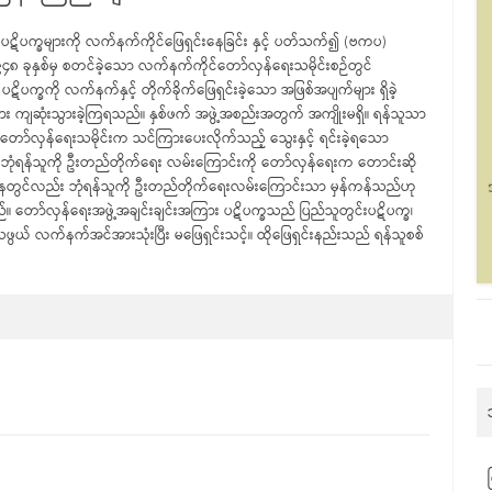
ပဋိပက္ခများကို လက်နက်ကိုင်ဖြေရှင်းနေခြင်း နှင့် ပတ်သက်၍ (ဗကပ)
ခုနှစ်မှ စတင်ခဲ့သော လက်နက်ကိုင်တော်လှန်ရေးသမိုင်းစဉ်တွင်
ပက္ခကို လက်နက်နှင့် တိုက်ခိုက်ဖြေရှင်းခဲ့သော အဖြစ်အပျက်များ ရှိခဲ့
ျား ကျဆုံးသွားခဲ့ကြရသည်။ နှစ်ဖက် အဖွဲ့အစည်းအတွက် အကျိုးမရှိ။ ရန်သူသာ
ာ်လှန်ရေးသမိုင်းက သင်ကြားပေးလိုက်သည့် သွေးနှင့် ရင်းခဲ့ရသော
ဘုံရန်သူကို ဦးတည်တိုက်ရေး လမ်းကြောင်းကို တော်လှန်ရေးက တောင်းဆို
အနေတွင်လည်း ဘုံရန်သူကို ဦးတည်တိုက်ရေးလမ်းကြောင်းသာ မှန်ကန်သည်ဟု
ော်လှန်ရေးအဖွဲ့အချင်းချင်းအကြား ပဋိပက္ခသည် ပြည်သူတွင်းပဋိပက္ခ၊
ွယ် လက်နက်အင်အားသုံးပြီး မဖြေရှင်းသင့်။ ထိုဖြေရှင်းနည်းသည် ရန်သူစစ်