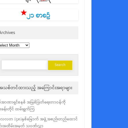
Archives
chives
Search
for:
အသစ်တင်ထားသည့် အကြောင်းအရာများ
်အာဏာရှင်စနစ် အမြစ်ဖြတ်ရေးတာဝန်ကို
ံးခန်းတိုင် ထမ်းရွက်ကြ
လလတ (၄၈)နှစ်မြောက် အဖွဲ့အစည်းတည်ထောင်
င်းအထိမ်းအမှတ် သဝဏ်လွှာ