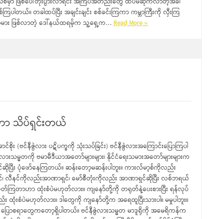
ားသစ်မှာ ဖြစ်ပေါ်တိုးပွားလာရင်း အကြပ်အတည်းတွေ ထပ်မံဆိုက်လာတဲ့အခါ
ဖြစ်ကြပါတယ်။ တခါထပ်ပြီး အချင်းချင်း စစ်ခင်းကြကာ ကမ္ဘာကြီးကို လှီးကြ
းသမား ဖြစ်လာတဲ့ ဒေါ်နယ်ထရမ့်က သူ့ရှေ့က…
Read More »
်တာ သိပ်ရှင်းတယ်
င်စိုး (ဗင်နီဇွဲလား ပဋိပက္ခကို သုံးသပ်ခြင်း) ဗင်နီဇွဲလားအကြောင်းပြောကြပါ
်နီဇွဲလားသမ္မတကို ဗမာမီဒီယာအတော်များများ၊ နိုင်ငံရေးသမားအတော်များများက
ဆိုပြီး ပုံဖော်နေကြတယ်။ ဆန်းတော့မဆန်းပါဘူး။ ကားလ်မာ့စ်ကိုလည်း
၊ လီနင်ကိုလည်းအာဏာရှင်၊ မော်စီတုံးကိုလည်း အာဏာရှင်ဆိုပြီး လစ်ဘရယ်
တ်ကြတာဟာ ထုံးစံပဲမဟုတ်လား။ ကျနော်တို့ကို တရုတ်နဲ့ပေးစားပြီး ရန်လုပ်
ထုံးစံပဲမဟုတ်လား။ ဒါတွေကို ကျနော်တို့က အရေထူပြီးသားပါ။ မမှုပါဘူး။
 ပြောစရာတွေကတော့ရှိပါတယ်။ ဗင်နီဇွဲလားသမ္မတ မာဒူရိုကို အမေရိကန်က