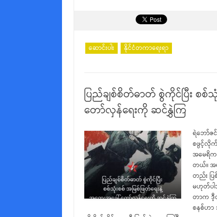
ဆောင်းပါး
နိုင်ငံတကာရေးရာ
ပြည်ချစ်စိတ်ဓာတ် စွဲကိုင်ပြီး စစ
တော်လှန်ရေးကို ဆင်နွှဲကြ
ရဲဘော်ဇင
စဖွင့်လို
အမေရိကန်
တယ်။ အမှ
တည်း ပြစ
မဟုတ်ပါဘ
တာက ဒီ့ထ
စနစ်ဟာ အရ