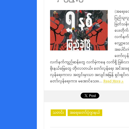
(အရေးတော်
ပြည်သူလူ
ဖြတ်သန်း
ပေးတိုက်
လက်နက်ကို
လျှော့သော
အပေါင်းက
တော်လှန
လက်နက်ကျည်ဆန်တွေ လက်မဲ့ကနေ လက်ရှိ ဖြစ်လာတယ်
မိုးနယ်မြေတွေ တိုးလာတယ်။ တော်လှန်ရေး အင်အား
လှန်‌ရေးကာလ အတွင်းမှာသာ အလျင်အမြန် ရှင်းရှင်းလင်
တော်လှန်ရေးကား မအောင်သေး။…
Read More »
သတင်း
အရေးတော်ပုံဂျာနယ်