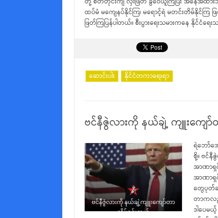
တို့ စိတ်တိုင်းကျ လှီးဖြတ် ခွဲဝေယူကြပြီး အနေအထ
ထပ်မံ မကျေနပ်နိုင်ကြ၊ မရောင့်ရဲ မတင်းတိမ်နိုင်ကြ 
ဖြတ်ကြပြန်ပါတယ်။ စီးပွားရေးသမားကနေ နိုင်ငံရေ
ဆောင်းပါး
နိုင်ငံတကာရေးရာ
ဗင်နီဇွဲလားကို နယ်ချဲ့ ကျူးကျော
ရဲဘော်အော
စို့။ ဗင
အာဏာရှင်
အာဏာရှင်
တွေပုတ်ခ
တာကလည်း 
ဒါပေမယ့်