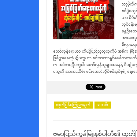
ဘာ့ဗိုလ်
စစ်ပွဲတွေ
ဟာ မိမိတိ
လုပ်ငန်း
နွေဦးတော်
အားပေးမှ
စီးပွားရ
တော်လှန်ရေးဟာ ကိုယ့်ပြည်သူလူထုကိုပဲ အဓိက မှီခိုအား
ဖြစ်ပွားနေတဲ့ပဋိပက္ခဟာ စစ်အာဏာရှင်စနစ်ကတဖက် ၊ အဖ
က အဓိကပဋိပက္ခပါ။ တော်လှန်သူများအနေနဲ့ ဒီပဋိပက္ခ
ပက္ခကို အာဏာသိမ်း မင်းအောင်လှိုင်စစ်အုပ်စုရဲ့ ရွ
ထုတ်ပြန်ကြေညာချက်
သတင်း
ဗမာပြည်ကွန်မြူနစ်ပါတီ၏ ထုတ