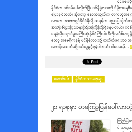
ဝင်ဖမ်းလ
နိုင်ငံက ဝင်ဖမ်းပစ်လိုက်ပြီး ဗင်နီဇွဲလားကို ဒီမိုကရေ
ပြောချင်တယ်။ အဲ့တော့ နောက်ကွယ်က တကယ့်အကြော
လားက အာဏာရှင်နိုင်ငံမို့လို့ ထရမ့်က ပညာပြလိုက
အကျိုးစီးပွားပြဿနာကြီးအကြီးကြီးရှိနေပါတယ်။ ဗင
ရေနှံသိုလှောင်မှုအကြီးဆုံးနိုင်ငံကြီးပါ။ နီကိုလပ်စ
တော့ အမေရိကန်နဲ့ ဗင်နီဇွဲလားတို့ ဆက်ဆံရေးဟာ အဆ
အကန့်အသတ်မရှိဝယ်ယူခွင့်ရခဲ့ပါတယ်။ ဒါပေမယ့်…
R
ဆောင်းပါး
နိုင်ငံတကာရေးရာ
၂၁ ရာစုမှာ တကြော့ပြန်ပေါ်လာတဲ့
ကြည်မြအေ
ပဲ ကမ္ဘာ့