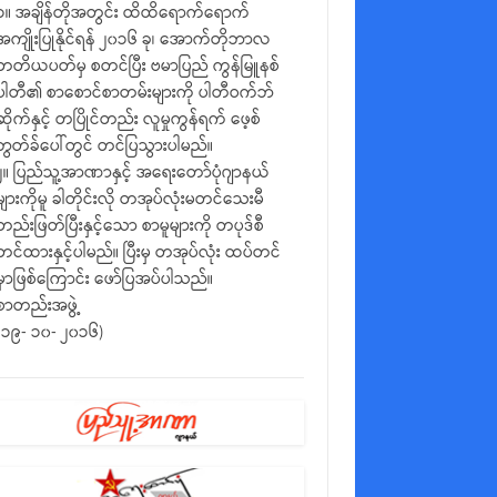
၁။ အချိန်တိုအတွင်း ထိထိရောက်ရောက်
အကျိုးပြုနိုင်ရန် ၂၀၁၆ ခု၊ အောက်တိုဘာလ
တတိယပတ်မှ စတင်ပြီး ဗမာပြည် ကွန်မြူနစ်
ပါတီ၏ စာစောင်စာတမ်းများကို ပါတီဝက်ဘ်
ဆိုက်နှင့် တပြိုင်တည်း လူမှုကွန်ရက် ဖေ့စ်
ဘွတ်ခ်ပေါ်တွင် တင်ပြသွားပါမည်။
၂။ ပြည်သူ့အာဏာနှင့် အရေးတော်ပုံဂျာနယ်
များကိုမူ ခါတိုင်းလို တအုပ်လုံးမတင်သေးမီ
တည်းဖြတ်ပြီးနှင့်သော စာမူများကို တပုဒ်စီ
တင်ထားနှင့်ပါမည်။ ပြီးမှ တအုပ်လုံး ထပ်တင်
မှာဖြစ်ကြောင်း ဖော်ပြအပ်ပါသည်။
စာတည်းအဖွဲ့
(၁၉- ၁၀- ၂၀၁၆)