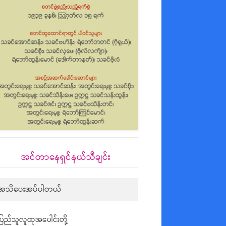
အင်တာနေရှင်နယ်သီချင်း
အသိပေးအပ်ပါတယ်
ပြည်သူလူထုအပေါင်းတို့