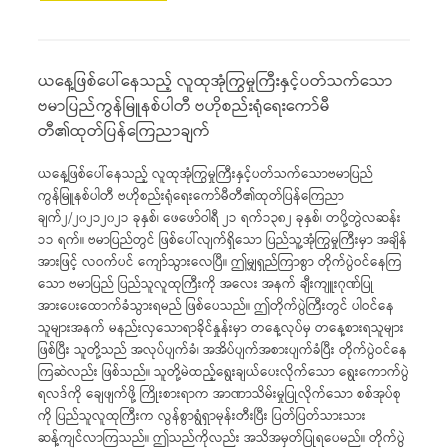
ယနေ့ဖြစ်ပေါ်နေသည့် လူထုအုံကြွမှုကြီးနှင့်ပတ်သက်သော
ဗမာပြည်ကွန်မြူနစ်ပါတီ ဗဟိုစည်းရုံရေးကော်မီ
တီ၏ထုတ်ပြန်ကြေညာချက်
ယနေ့ဖြစ်ပေါ်နေသည့် လူထုအုံကြွမှုကြီးနှင့်ပတ်သက်သောဗမာပြည်
ကွန်မြူနစ်ပါတီ ဗဟိုစည်းရုံရေးကော်မီတီ၏ထုတ်ပြန်ကြေညာ
ချက်၂/၂၀၂၁၂၀၂၁ ခုနှစ်၊ ဖေဖော်ဝါရီ ၂၁ ရက်၁၃၈၂ ခုနှစ်၊ တပို့တွဲလဆန်း
၁၁ ရက်။ ဗမာပြည်တွင် ဖြစ်ပေါ်လျက်ရှိသော ပြည်သူ့အုံကြွမှုကြီးမှာ အချိန်
အားဖြင့် လဝက်ပင် ကျော်သွားလေပြီ။ ဤမျှရှည်ကြာစွာ တိုက်ပွဲဝင်နေကြ
သော ဗမာပြည် ပြည်သူလူထုကြီးကို အလေး အနက် ချီးကျူးဂုဏ်ပြု
အားပေးထောက်ခံသွားရမည် ဖြစ်ပေသည်။ ဤတိုက်ပွဲကြီးတွင် ပါဝင်နေ
သူများအနက် မနည်းလှသောရာခိုင်နှုန်းမှာ တနေ့လုပ်မှ တနေ့စားရသူများ
ဖြစ်ပြီး သူတို့သည် အလုပ်ပျက်ခံ၊ အအိပ်ပျက်အစားပျက်ခံပြီး တိုက်ပွဲဝင်နေ
ကြဆဲလည်း ဖြစ်သည်။ သူတို့မဲထည့်ရွေးချယ်ပေးလိုက်သော ရွေးကောက်ပွဲ
ရလဒ်ကို ချေဖျက်ဖို့ ကြိုးစားရာက အာဏာသိမ်းမှုပြုလိုက်သော စစ်အုပ်စု
ကို ပြည်သူလူထုကြီးက လွန်စွာရွံရှာမုန်းတီးပြီး ပြတ်ပြတ်သားသား
ဆန့်ကျင်လာကြသည်။ ဤသည်ကိုလည်း အသိအမှတ်ပြုရပေမည်။ တိုက်ပွဲ