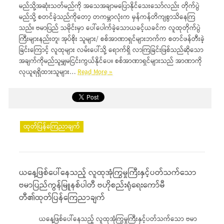
မည်သို့အဆုံးသတ်မည်ကို အသေအချာမပြောနိုင်သေးသော်လည်း တိုက်ပွဲ
မည်သို့ စတင်ခဲ့သည်ကိုတော့ တကမ္ဘာလုံးက မှန်ကန်တိကျစွာသိနေကြ
သည်။ ဗမာပြည် သမိုင်းမှာ ပေါ်ပေါက်ခဲ့သောယခင့်ယခင်က လူထုတိုက်ပွဲ
ကြီးများနည်းတူ၊ အုပ်စိုး သူများ/ စစ်အာဏာရှင်များဘက်က စတင်ဖန်တီးခဲ့
ခြင်းကြောင့် လူထုများ လမ်းပေါ်သို့ ရောက်ရှိ လာကြခြင်းဖြစ်သည်ဆိုသော
အချက်ကိုမည်သူမျှမငြင်းကွယ်နိုင်ပေ။ စစ်အာဏာရှင်များသည် အာဏာကို
လုယူရရှိထားသူများ…
Read More »
ထုတ်ပြန်ကြေညာချက်
ယနေ့ဖြစ်ပေါ်နေသည့် လူထုအုံကြွမှုကြီးနှင့်ပတ်သက်သော
ဗမာပြည်ကွန်မြူနစ်ပါတီ ဗဟိုစည်းရုံရေးကော်မီ
တီ၏ထုတ်ပြန်ကြေညာချက်
ယနေ့ဖြစ်ပေါ်နေသည့် လူထုအုံကြွမှုကြီးနှင့်ပတ်သက်သော ဗမာ