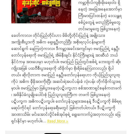
ကမ္ဘာ့ဗိုလ်ကျစိုးမိုးရေးဝါဒ ရှိ
နေတဲ့ အခြေအနေအောက်မှာ
ကြီးမားပြင်းထန်တဲ့ ဒေသန္တရ
စစ်ပွဲတွေနဲ့ မတည်ငြိမ်မှုတွေ
တင်းမာမှုတွေ ဖြစ်ပွားနေတဲ့
ခေတ်ကာလ။ တိုင်းပြည်တိုင်းဟာ မိမိတို့တိုင်းပြည်နဲ့ အမျိုးသား
အကျိုးစီးပွားကို အဓိက ရှေးရှုဦးတည်ပြီး အစိုးရလုပ်ငန်းများကို
ဆောင်ရွက် နေကြတဲ့ကာလ။ ဒီကမ္ဘာ့အခင်းအကျင်းမှာ ဗမာပြည်ရဲ့ နွေဦး
တော်လှန်ရေးကို ဗမာပြည်ရဲ့ အိမ်နီးချင်း နိုင်ငံကြီးများနဲ့ အာဆီယံ ဘယ်
နိုင်ငံကမှ အားပေးမှာ မဟုတ်ပါ။ ဗမာပြည် ပြည်တွင်းစစ်ရဲ့ ဘေးထွက် ဆိုး
ကျိုးအဖြစ် ပထဝီစီးပွားရေးကို ထိခိုက်မှာ စိုးရိမ်နေကြတာလည်း ရှိပါ
တယ်။ ဆိုလိုတာက ဗမာပြည် နွေဦးတော်လှန်ရေးဟာ ကိုယ့်ပြည်သူလူထု
ကိုပဲ အဓိက မှီခိုအားကိုးပြီး အဆင်းရဲအပင်ပန်းခံ လုံးပန်း တိုက်ခိုက်သွားရ
မှာပါ။ ဗမာပြည်မှာ ဖြစ်ပွားနေတဲ့ပဋိပက္ခဟာ စစ်အာဏာရှင်စနစ်ကတဖက်
၊ အဖိနှိပ်ခံလူမျိုးပေါင်းစုံ ပြည်သူလူထုကြီးက တဖက် ဖြစ်ပွားနေတဲ့
ပဋိပက္ခက အဓိကပဋိပက္ခပါ။ တော်လှန်သူများအနေနဲ့ ဒီပဋိပက္ခကို မိမိရရ
မဆုပ်ကိုင်ရင် တော်လှန်ရေးခရီးမတွင် ဖြစ်တတ်ပါတယ်။ ဒီပဋိပက္ခကို
အာဏာသိမ်း မင်းအောင်လှိုင်စစ်အုပ်စုရဲ့ ရွေးကောက်ပွဲအတုကလည်း ဖြေ
ရှင်းနိုင်မှာ မဟုတ်ပါ။…
Read More »