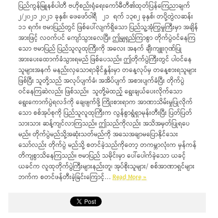
ပြည်ကွန်မြူနစ်ပါတီ ဗဟိုစည်းရုံရေးကော်မီတီ၏ထုတ်ပြန်ကြေညာချက်
၂/၂၀၂၁ ၂၀၂၁ ခုနှစ်၊ ဖေဖော်ဝါရီ ၂၁ ရက် ၁၃၈၂ ခုနှစ်၊ တပို့တွဲလဆန်း
၁၁ ရက်။ ဗမာပြည်တွင် ဖြစ်ပေါ်လျက်ရှိသော ပြည်သူ့အုံကြွမှုကြီးမှာ အချိန်
အားဖြင့် လဝက်ပင် ကျော်သွားလေပြီ။ ဤမျှရှည်ကြာစွာ တိုက်ပွဲဝင်နေကြ
သော ဗမာပြည် ပြည်သူလူထုကြီးကို အလေး အနက် ချီးကျူးဂုဏ်ပြု
အားပေးထောက်ခံသွားရမည် ဖြစ်ပေသည်။ ဤတိုက်ပွဲကြီးတွင် ပါဝင်နေ
သူများအနက် မနည်းလှသောရာခိုင်နှုန်းမှာ တနေ့လုပ်မှ တနေ့စားရသူများ
ဖြစ်ပြီး သူတို့သည် အလုပ်ပျက်ခံ၊ အအိပ်ပျက် အစားပျက်ခံပြီး တိုက်ပွဲ
ဝင်နေကြဆဲလည်း ဖြစ်သည်။ သူတို့မဲထည့် ရွေးချယ်ပေးလိုက်သော
ရွေးကောက်ပွဲရလဒ်ကို ချေဖျက်ဖို့ ကြိုးစားရာက အာဏာသိမ်းမှုပြုလိုက်
သော စစ်အုပ်စုကို ပြည်သူလူထုကြီးက လွန်စွာရွံရှာမုန်းတီးပြီး ပြတ်ပြတ်
သားသား ဆန့်ကျင်လာကြသည်။ ဤသည်ကိုလည်း အသိအမှတ်ပြုရပေ
မည်။ တိုက်ပွဲမည်သို့အဆုံးသတ်မည်ကို အသေအချာမပြောနိုင်သေး
သော်လည်း တိုက်ပွဲ မည်သို့ စတင်ခဲ့သည်ကိုတော့ တကမ္ဘာလုံးက မှန်ကန်
တိကျစွာသိနေကြသည်။ ဗမာပြည် သမိုင်းမှာ ပေါ်ပေါက်ခဲ့သော ယခင့်
ယခင်က လူထုတိုက်ပွဲကြီးများနည်းတူ၊ အုပ်စိုးသူများ/ စစ်အာဏာရှင်များ
ဘက်က စတင်ဖန်တီးခဲ့ခြင်းကြောင့်…
Read More »