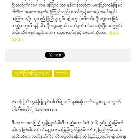
ဦးတည်တိုက်ရေးလမ်းကြောင်းသာ မှန်ကန်သည်ဟု ဗမာပြည်ကွန်မြူနစ်
ပါတီက အလေးအနက်ယုံကြည်သည်။ တော်လှန်ရေးအဖွဲ့အချင်းချင်း
အကြား ပဋိပက္ခသည် ပြည်သူတွင်းပဋိပက္ခ၊ မိတ်ဖက်ပဋိပက္ခသာ ဖြစ်
သည့်အတွက် ရန်-ငါ ပဋိပက္ခသဖွယ် လက်နက်အင်အားသုံးပြီး မဖြေရှင်း
သင့်။ ထိုဖြေရှင်းနည်းသည် ရန်သူစစ်အုပ်စုနှင့် စစ်တပ်ကိုသာ…
Read
More »
ထုတ်ပြန်ကြေညာချက်
သတင်း
ဗမာပြည်ကွန်မြူနစ်ပါတီရဲ့ ၈၆ နှစ်မြောက်မွေးနေ့အတွက်
ပါတီဗဟိုရဲ့ အမှာစကား
ဒီနေ့ဟာ ဗမာပြည်ကွန်မြူနစ်ပါတီ တည်ထောင်တဲ့ (၈၆) နှစ်ပြည့်မြောက်
တဲ့နေ့ ဖြစ်ပါတယ်။ ဒီနေ့မှာ ဗမာပြည်ကွန်မြူနစ်ပါတီ ရဲ့ ပြည်တွင်းဒေသ
အသီးသီးက လက်နက်ကိုင် တိုက်ပွဲဝင်နေကြ တဲ့ ပြည်သူ့လွတ်မြောက်ရေး