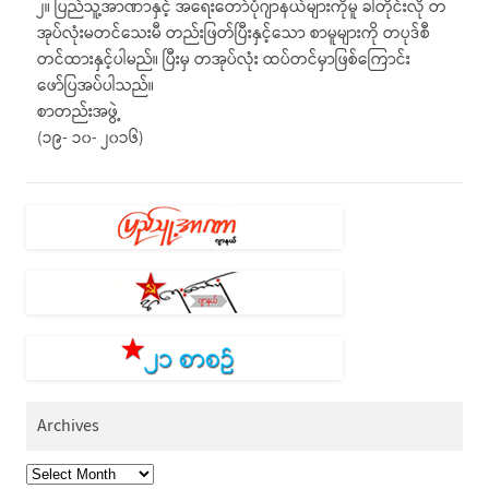
၂။ ပြည်သူ့အာဏာနှင့် အရေးတော်ပုံဂျာနယ်များကိုမူ ခါတိုင်းလို တ
အုပ်လုံးမတင်သေးမီ တည်းဖြတ်ပြီးနှင့်သော စာမူများကို တပုဒ်စီ
တင်ထားနှင့်ပါမည်။ ပြီးမှ တအုပ်လုံး ထပ်တင်မှာဖြစ်ကြောင်း
ဖော်ပြအပ်ပါသည်။
စာတည်းအဖွဲ့
(၁၉- ၁၀- ၂၀၁၆)
Archives
Archives