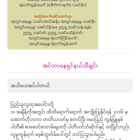
အင်တာနေရှင်နယ်သီချင်း
အသိပေးအပ်ပါတယ်
ပြည်သူလူထုအပေါင်းတို့
၁။ အချိန်တိုအတွင်း ထိထိရောက်ရောက် အကျိုးပြုနိုင်ရန် ၂၀၁၆ ခု၊
အောက်တိုဘာလ တတိယပတ်မှ စတင်ပြီး ဗမာပြည် ကွန်မြူနစ်
ပါတီ၏ စာစောင်စာတမ်းများကို ပါတီဝက်ဘ်ဆိုက်နှင့် တပြိုင်တည်း
လူမှုကွန်ရက် ဖေ့စ်ဘွတ်ခ်ပေါ်တွင် တင်ပြသွားပါမည်။