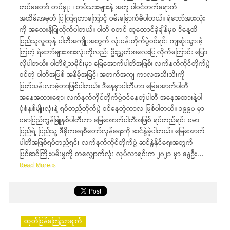
တပ်မတော် တပ်မှူး ၊ တပ်သားများနဲ့ အတူ ပါဝင်တက်ရောက်
အထိမ်းအမှတ် ပြုကြရတာကြောင့် ဝမ်းမြောက်မိပါတယ်။ ရဲဘော်အားလုံး
ကို အလေးနီပြုလိုက်ပါတယ်။ ပါတီ စတင် ထူထောင်ခဲ့ချိန်မှစ ဒီနေ့ထိ
ပြည်သူလူထုနဲ့ ပါတီအကျိုးအတွက် လုံးပန်းတိုက်ပွဲဝင်ရင်း ကျဆုံးသွားခဲ့
ကြတဲ့ ရဲဘော်များအားလုံးကိုလည်း ဦးညွှတ်အလေးပြုလိုက်ကြောင်း ပြော
လိုပါတယ်။ ပါတီရဲ့သမိုင်းမှာ မြေအောက်ပါတီအဖြစ်၊ လက်နက်ကိုင်တိုက်ပွဲ
ဝင်တဲ့ ပါတီအဖြစ် အနိမ့်အမြင့်၊ အတက်အကျ ကာလအသီးသီးကို
ဖြတ်သန်းလာခဲ့တာဖြစ်ပါတယ်။ ဒီနေ့မှာပါတီဟာ မြေအောက်ပါတီ
အနေအထားရော၊ လက်နက်ကိုင်တိုက်ပွဲဝင်နေတဲ့ပါတီ အနေအထားနဲ့ပါ
ပုံစံနှစ်မျိုးလုံးနဲ့ ရပ်တည်တိုက်ပွဲ ဝင်နေတဲ့ကာလ ဖြစ်ပါတယ်။ ၁၉၉၀ မှာ
ဗမာပြည်ကွန်မြူနစ်ပါတီဟာ မြေအောက်ပါတီအဖြစ် ရပ်တည်ရင်း ဗမာ
ပြည်ရဲ့ ပြည်သူ့ ဒီမိုကရေစီတော်လှန်ရေးကို ဆင်နွဲခဲ့ပါတယ်။ မြေအောက်
ပါတီအဖြစ်ရပ်တည်ရင်း လက်နက်ကိုင်တိုက်ပွဲ ဆင်နွဲနိုင်ရေးအတွက်
ပြင်ဆင်ကြိုးပမ်းမှုကို တလျှောက်လုံး လုပ်လာရင်းက ၂၀၂၁ မှာ နွေဦး…
Read More »
ထုတ်ပြန်ကြေညာချက်