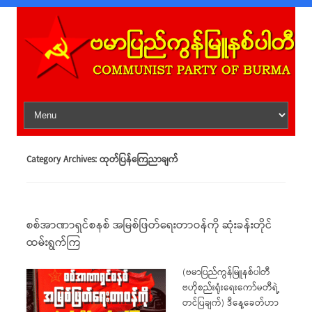
Skip to content
Category Archives:
ထုတ်ပြန်ကြေညာချက်
စစ်အာဏာရှင်စနစ် အမြစ်ဖြတ်ရေးတာဝန်ကို ဆုံးခန်းတိုင်
ထမ်းရွက်ကြ
(ဗမာပြည်ကွန်မြူနစ်ပါတီ
ဗဟိုစည်းရုံးရေးကော်မတီရဲ့
တင်ပြချက်) ဒီနေ့ခေတ်ဟာ