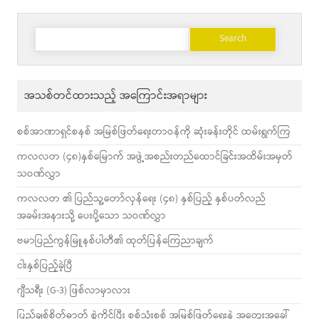
Search
for:
အသစ်တင်ထားသည့် အကြောင်းအရာများ
စစ်အာဏာရှင်စနစ် အမြစ်ဖြတ်ရေးတာဝန်ကို ဆုံးခန်းတိုင် ထမ်းရွက်ကြ
ကလလတ (၄၈)နှစ်မြောက် အဖွဲ့အစည်းတည်ထောင်ခြင်းအထိမ်းအမှတ်
သဝဏ်လွှာ
ကလလတ ၏ ပြည်သူ့တော်လှန်ရေး (၄၈) နှစ်ပြည့် နှစ်ပတ်လည်
အခမ်းအနားသို့ ပေးပို့သော သဝဏ်လွှာ
ဗမာပြည်ကွန်မြူနစ်ပါတီ၏ ထုတ်ပြန်ကြေညာချက်
ငါးနှစ်ပြည့်ခဲ့ပြီ
ဂျီသရီး (G-3) ဖြစ်လာမှာလား
ပြည်ချစ်စိတ်ဓာတ် စွဲကိုင်ပြီး စစ်သုံးစစ် အမြစ်ဖြတ်ရေးနဲ့ အတွေးအခေါ်