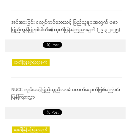
အင်အားပြင်း ငလျင်ကပ်ဘေးသင့် ပြည်သူများအတွက် ဗမာ
ပြည်ကွန်မြူနစ်ပါတီ၏ ထုတ်ပြန်ကြေညာချက် (၂၉.၃.၂၀၂၅)
ထုတ်ပြန်ကြေညာချက်
NUCC ကျင်းပတဲ့ပြည်သူ့ညီလာခံ မတက်ရောက်ဖြစ်ကြောင်း
ပြန်ကြားလွှာ
ထုတ်ပြန်ကြေညာချက်