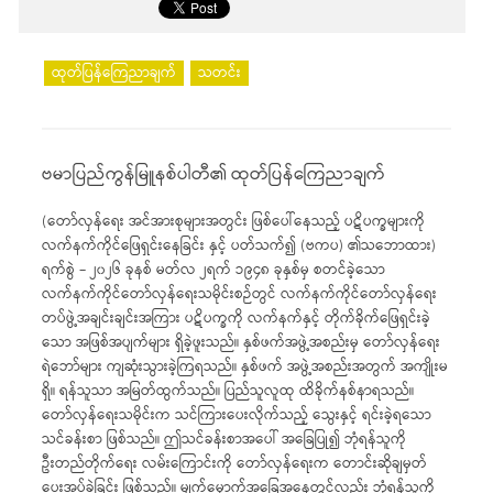
ထုတ်ပြန်ကြေညာချက်
သတင်း
ဗမာပြည်ကွန်မြူနစ်ပါတီ၏ ထုတ်ပြန်ကြေညာချက်
(တော်လှန်ရေး အင်အားစုများအတွင်း ဖြစ်ပေါ်နေသည့် ပဋိပက္ခများကို
လက်နက်ကိုင်ဖြေရှင်းနေခြင်း နှင့် ပတ်သက်၍ (ဗကပ) ၏သဘောထား)
ရက်စွဲ – ၂၀၂၆ ခုနစ် မတ်လ ၂ရက် ၁၉၄၈ ခုနှစ်မှ စတင်ခဲ့သော
လက်နက်ကိုင်တော်လှန်ရေးသမိုင်းစဉ်တွင် လက်နက်ကိုင်တော်လှန်ရေး
တပ်ဖွဲ့အချင်းချင်းအကြား ပဋိပက္ခကို လက်နက်နှင့် တိုက်ခိုက်ဖြေရှင်းခဲ့
သော အဖြစ်အပျက်များ ရှိခဲ့ဖူးသည်။ နှစ်ဖက်အဖွဲ့အစည်းမှ တော်လှန်ရေး
ရဲဘော်များ ကျဆုံးသွားခဲ့ကြရသည်။ နှစ်ဖက် အဖွဲ့အစည်းအတွက် အကျိုးမ
ရှိ။ ရန်သူသာ အမြတ်ထွက်သည်။ ပြည်သူလူထု ထိခိုက်နစ်နာရသည်။
တော်လှန်ရေးသမိုင်းက သင်ကြားပေးလိုက်သည့် သွေးနှင့် ရင်းခဲ့ရသော
သင်ခန်းစာ ဖြစ်သည်။ ဤသင်ခန်းစာအပေါ် အခြေပြု၍ ဘုံရန်သူကို
ဦးတည်တိုက်ရေး လမ်းကြောင်းကို တော်လှန်ရေးက တောင်းဆိုချမှတ်
ပေးအပ်ခဲ့ခြင်း ဖြစ်သည်။ မျက်မှောက်အခြေအနေတွင်လည်း ဘုံရန်သူကို