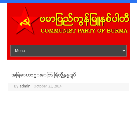
Skip to content
အစြဲေဟာင္းေတြ ခ်ြတ္ခ်ိန္တန္ျပီ
By
admin
|
October 21, 2014