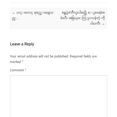
Post navigation
←
ယင္းမာပင္ စုစည္းမႈမွသ
စစ္တပ္ရဲ႕ဘီလူးပါးစပ္ကို ေျခမနဲ႔ၿ
ည္…
ဖဲၿပီး အစြယ္ေတြျပသခဲ့တဲ့ ကို
ပါႀကီး
→
Leave a Reply
Your email address will not be published.
Required fields are
marked
*
Comment
*