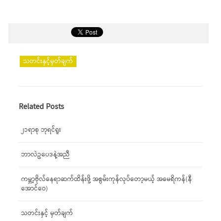
သတင်းနှင့်မှတ်ချက်
Related Posts
၂၁ရာစု ဘုရင်ရူး
ဘာလဲဥပေဒနဲ့အညီ
ကမ္ဘာ့ဗိုလ်နေရာဆက်ထိန်းဖို့ အစွမ်းကုန်လုပ်တော့မယ့် အမေရိကန်(နီ
အောင်ဝေ)
သတင်းနှင့် မှတ်ချက်