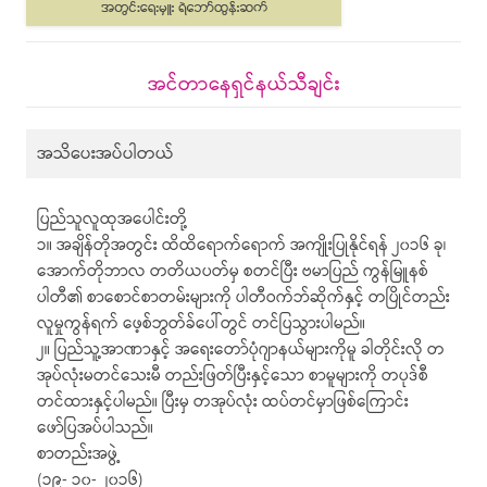
အင်တာနေရှင်နယ်သီချင်း
အသိပေးအပ်ပါတယ်
ပြည်သူလူထုအပေါင်းတို့
၁။ အချိန်တိုအတွင်း ထိထိရောက်ရောက် အကျိုးပြုနိုင်ရန် ၂၀၁၆ ခု၊
အောက်တိုဘာလ တတိယပတ်မှ စတင်ပြီး ဗမာပြည် ကွန်မြူနစ်
ပါတီ၏ စာစောင်စာတမ်းများကို ပါတီဝက်ဘ်ဆိုက်နှင့် တပြိုင်တည်း
လူမှုကွန်ရက် ဖေ့စ်ဘွတ်ခ်ပေါ်တွင် တင်ပြသွားပါမည်။
၂။ ပြည်သူ့အာဏာနှင့် အရေးတော်ပုံဂျာနယ်များကိုမူ ခါတိုင်းလို တ
အုပ်လုံးမတင်သေးမီ တည်းဖြတ်ပြီးနှင့်သော စာမူများကို တပုဒ်စီ
တင်ထားနှင့်ပါမည်။ ပြီးမှ တအုပ်လုံး ထပ်တင်မှာဖြစ်ကြောင်း
ဖော်ပြအပ်ပါသည်။
စာတည်းအဖွဲ့
(၁၉- ၁၀- ၂၀၁၆)