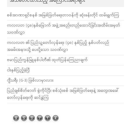
အသစ်တင်ထားသည့် အကြောင်းအရာများ
စစ်အာဏာရှင်စနစ် အမြစ်ဖြတ်ရေးတာဝန်ကို ဆုံးခန်းတိုင် ထမ်းရွက်ကြ
ကလလတ (၄၈)နှစ်မြောက် အဖွဲ့အစည်းတည်ထောင်ခြင်းအထိမ်းအမှတ်
သဝဏ်လွှာ
ကလလတ ၏ ပြည်သူ့တော်လှန်ရေး (၄၈) နှစ်ပြည့် နှစ်ပတ်လည်
အခမ်းအနားသို့ ပေးပို့သော သဝဏ်လွှာ
ဗမာပြည်ကွန်မြူနစ်ပါတီ၏ ထုတ်ပြန်ကြေညာချက်
ငါးနှစ်ပြည့်ခဲ့ပြီ
ဂျီသရီး (G-3) ဖြစ်လာမှာလား
ပြည်ချစ်စိတ်ဓာတ် စွဲကိုင်ပြီး စစ်သုံးစစ် အမြစ်ဖြတ်ရေးနဲ့ အတွေးအခေါ်
တော်လှန်ရေးကို ဆင်နွှဲကြ