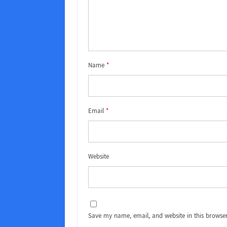
Name
*
Email
*
Website
Save my name, email, and website in this browser