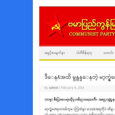
အဖွင့်စာမျက်နှာ
ပါတီစိန်ရတု
သတင်း
ဒီေန႔အထိ မွန္ကန္ေနတဲ့ မာ့က္
By
admin
|
February 6, 2014
(တစ္) စီးပြားေရးထိုင္းမိႈင္းမႈႀကီး- အရင္း႐ွင္စ
မာ့က္စ္ရဲ႕ေရးသားခ်က္ေတြထဲမွာ သေႏၶအရကိုပဲ ထိန
တဲ့ အရင္း႐ွင္စနစ္အေၾကာင္းဟာ အဓိကအပိုင္းတ