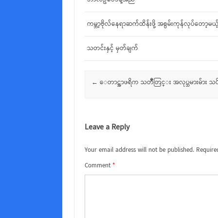
ကမ္ဘာ့ဗိုလ်နေရာဆက်ထိန်းဖို့ အစွမ်းကုန်လုပ်တော့မ
သတင်းနှင့် မှတ်ချက်
Post navigation
←
ေတာင္အာဖရိက သတၱဳတြင္း အလုပ္သမားမ်ား သပ
Leave a Reply
Your email address will not be published.
Require
Comment
*