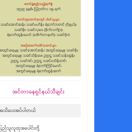
အင်တာနေရှင်နယ်သီချင်း
အသိပေးအပ်ပါတယ်
ပြည်သူလူထုအပေါင်းတို့