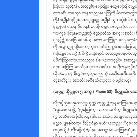
တြဟာ သူတို႔ရဲ႕အလုပ္႐ံုေတြမွာ စက္ေတြ တပ္ဆင္လာ
ထားၿပီး တဖက္မွာ ကုန္ပစၥည္းေတြကို မ်ားသထက္မ်ား
တို႔၀ယ္လို႔မႏိုင္ေအာင္ျဖစ္လာမယ္လို႔ သူကဆိုခဲ့ပါတ
စုႏွစ္မ်ား) ကေန ဒီေန႔ ေဒါ့ကြန္ဗူေဗာင္း(dot.com
“လက္ေတြ႔မတည္႐ွိတဲ့ စိတ္ကူးထဲက အရင္းအႏွီး (fic
ပ္ႏိုင္တဲ့ ေငြေပးေခ်မႈ- စတာ ေတြမွာ ေျခရာခံလို႔
ကို ၀ယ္မယ့္လူ မ႐ွိေတာ့ဘူး။ ေစ်းကြက္အသစ္ေတ
ကၽြန္ေတာ္တို႔ မ်က္စိေ႐ွ႕မွာပဲ လည္ပတ္ေနပါတယ
ၿပိဳက်သြားတာဟာလည္း ဒါေၾကာင့္ပါပဲ။ အဆင့္အ
၀င္ေငြေတြ ေလ်ာ့ဆင္းလာၿပီး အေမရိကန္ႏိုင္ငံသာ
လို႔ေခၚ တဲ့ စိတ္မခ်ရတဲ့လူေတြကို အတိုးႀကီးႀက
တဲ့အတိုင္း အားလံုးၿပိဳက်ေတာ့တာ ျဖစ္ပါတယ္။
(ႏွစ္) အိုင္ဖုန္း ၅ အက္စ္ (iPhone 5S)- စိတ္ကူး
လိုအပ္ခ်က္ေၾကာင့္မဟုတ္ဘဲ ထုတ္လုပ္တဲ့ကုန္ေတြအေပၚမွာ
“လူသားမဆန္တဲ့၊ ႐ႈပ္ေထြးတဲ့၊ သဘာ၀မက်တဲ့၊ စိတ္ကူ
က္စ္က သတိေပးခဲ့ပါတယ္။ ဒါဟာ အသံုးအႏႈန္းတခုအ
ဖာ္တာ ျဖစ္ပါတယ္။ ဒီႏိုင္ငံမွာ မယံုၾကည္ႏိ
ထပ္၀ယ္ဖို႔ လိုအပ္ခ်က္ရဲ႕ႏိႈးေဆာ္မႈနဲ႔ ေတြ႕ဆံုေနရပ
ကိုပဲ စဥ္းစားၾကည့္ပါ။ ဒါဟာ မႏွစ္တုန္းက ခင္ဗ်ားမွာ႐ွိခဲ့