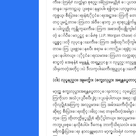
ကီးေတြရဲ႕ လက္ထဲမွာ စုစည္းမိသြားမယ္လို႔ ေျပာ
တန္ေၾကာင္တယ္ ျဖစ္ေနမွာပါ။ ရစ္ခ်တ္ေဟာ့ဖ္စတယ္ဒ
က္ပစ္မယ္၊ စီးပြားေရးနဲ႔ႏိုင္ငံေရးအင္အားေတြကို တေန
တင္ျမင္ခဲ့တာေတြဟာ အဲဒီေနာက္ ၂၀ ရာစုႏွစ္ထဲက်မွ
ေ၀ါလ္မတ္လို ကုန္တိုက္ႀကီးေတြက အစားထိုးပစ္
တဲ့ ေဂ်ပီေမာ္ဂင္အင္ ေခ်႕စ္ (J.P. Morgan Cha
ယ္မစ္ဒ္လင္းလို လုပ္ငန္းႀကီးေတြက အစိုးထုိးလ
တာေတြ ျဖစ္လာေနၿပီး ဧရာမ ေကာ္ပိုေရး႐ွင
ပ္ေနပါတယ္။ ႏိုင္ငံေရးသမားေတြဟာ လက္တဆုပ္ေလ
စာင္မတဲ့ အေနနဲ႔ မမွန္ကန္တဲ့ ထရပ္စ္လုပ္ငန္း လုပ္နည
သိၾကတဲ့အတိုင္းပဲ ဒီလက္၀ါးႀကီးအုပ္လုပ္ငန္
(ငါး) လုပ္ခနည္း၊ အျမတ္မ်ား (စက္မႈလုပ္သား အရန္တပ္မေတာ
မာ့က္စ္က စက္မႈလုပ္သားအရန္တပ္မေတာ္ေၾကာင့္ လုပ္ခ
တြကိုသာ အသံုးျပဳၿပီး ႐ွင္းျပခဲ့ပါတယ္။ အရင္း႐ွင
လိုလုပ္ဖို႔အတြက္ အလုပ္သမားေတြ အမ်ားႀကီးပိုလွ်
ဆိုရင္ စီးပြားေရးထိုင္းမိႈင္းမႈ တခုၿပီးတဲ့အခါမွ
တ္ေတြ ထိုးတက္လိမ့္မယ္လို႔ ဆိုႏိုင္ပါတယ္။ အလုပ္သမ
ကဘူး ျဖစ္ေနလို႔ပါပဲ။ ဒီကေန ဘာကိုသိရသလဲ။ အေ
မရိကန္စီးပြားေရး နာလန္ထူမႈဟာ မာ့က္စ္၀ါဒ