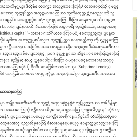
ၾကလိမ့္မယ္။ ဒီလိုနဲ႔ တဖက္မွာ အလုပ္သမားေတြရဲ႕ လစာေတြကို ျဖစ္ညွစ္
ေအာင္ ထုတ္လုိက္တာ အလုပ္သမားေတြဟာ သူတို႔ထုတ္လုပ္တဲ့ပစၥည္းကို သူ
ယ္။ အမွန္ပါပဲ။ ေခတ္သစ္သမိုင္းရဲ႕ ျဖစ္ရပ္ေတြ- စီးပြားေရးကပ္ႀကီး (၁၉၃၀
 bubble) ျပႆနာအထိ၊ ဒီဟာေတြရဲ႕ဇာစ္ျမစ္ကို မာ့က္စ္ရဲ႕အသံုးအႏႈန္းအရ
titious capital)”- ဘ႑ာေရးကိရိယာေတြျဖစ္တဲ့ စေတာ့ခ္လက္မွတ္၊ ျပန္မဆ
 ရပါတယ္။ ထုတ္လုပ္ၿပီးရင္း ထုတ္လုပ္လိုက္တာ ေနာက္က်ေတာ့ ကိုယ့္ကုန္ေတြ
ြလည္း မ႐ွိေတာ့၊ ေငြေခ်းေပးတာလည္း မ႐ွိေတာ့ဘူး။ ဒီသံသရာႀကီးဟာ
္။ နည္းနည္းခ်ဲ႕ေျပာရရင္ ၂၀၀ဂ ခုႏွစ္တုန္းက အိမ္ေျမေစ်းကြက္ေတြ
တန္း မညီမွ်မႈ ဆယ္စုႏွစ္ေပါင္းမ်ားစြာ ျဖစ္ေပၚေနတာေၾကာင့္
းေတြအဖို႔ ပို-ပိုၿပီး ေငြေခ်းလာရပါတယ္။ (Subprime Lending)
ီးနဲ႔ ေငြေခ်းေပးတာ မလုပ္ႏိုင္ေတာ့တဲ့အခါမွာ မာ့က္စ္ႀကိဳေဟာထား
ထဲကအာသာဆႏၵေတြ
 တန္ဖိုးအႀကီးႀကီးသတ္မွတ္တဲ့ အရင္း႐ွင္စနစ္ရဲ႕ လုပ္ကိုင္နည္းဟာ တခိ်န္က်ရင္
းထဲက အာသာေတြကို ဖန္တီးတာ၊ ထိပ္ေပၚတင္တာေတြ ျဖစ္လာလိမ့္မယ္” လို႔ မာ့
ေနနဲ႔ ျပင္းထန္ေပမယ့္ လက္႐ွိအေမရိကန္ႏိုင္ငံကို တိက်စြာသ႐ုပ္ေ
ုင္ေလာက္ေအာင္ စည္းစိမ္ေတြ ခံစားေနရေပမယ့္ ေနာက္ထပ္ပစၥည္းေတြ
ါတယ္။ ခင္ဗ်ားမွာ ႐ွိၿပီးသား ျဖစ္ခ်င္ျဖစ္ေနမယ့္ အိုင္ဖုန္း ၅ အက္စ္ကိစၥ
တဲ့ အိုင္ဖုန္း ၅၊ ဒါမွမဟုတ္ တျမန္မႏွစ္က ႐ွိခဲ့တဲ့ အိုင္ဖုန္း ၄ အက္စ္ထက္ တကယ္ပဲ