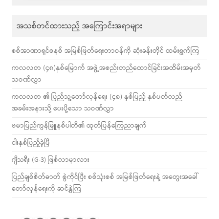
အသစ်တင်ထားသည့် အကြောင်းအရာများ
စစ်အာဏာရှင်စနစ် အမြစ်ဖြတ်ရေးတာဝန်ကို ဆုံးခန်းတိုင် ထမ်းရွက်ကြ
ကလလတ (၄၈)နှစ်မြောက် အဖွဲ့အစည်းတည်ထောင်ခြင်းအထိမ်းအမှတ်
သဝဏ်လွှာ
ကလလတ ၏ ပြည်သူ့တော်လှန်ရေး (၄၈) နှစ်ပြည့် နှစ်ပတ်လည်
အခမ်းအနားသို့ ပေးပို့သော သဝဏ်လွှာ
ဗမာပြည်ကွန်မြူနစ်ပါတီ၏ ထုတ်ပြန်ကြေညာချက်
ငါးနှစ်ပြည့်ခဲ့ပြီ
ဂျီသရီး (G-3) ဖြစ်လာမှာလား
ပြည်ချစ်စိတ်ဓာတ် စွဲကိုင်ပြီး စစ်သုံးစစ် အမြစ်ဖြတ်ရေးနဲ့ အတွေးအခေါ်
တော်လှန်ရေးကို ဆင်နွှဲကြ