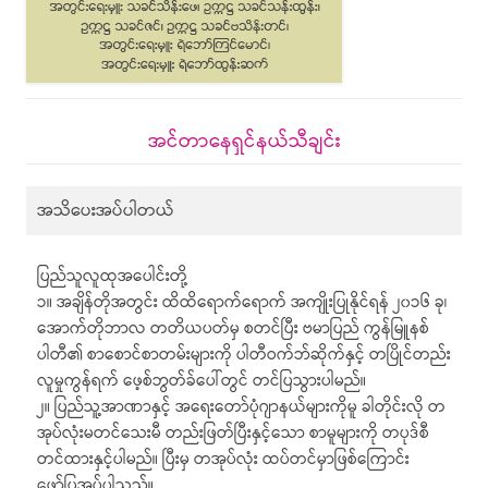
အင်တာနေရှင်နယ်သီချင်း
အသိပေးအပ်ပါတယ်
ပြည်သူလူထုအပေါင်းတို့
၁။ အချိန်တိုအတွင်း ထိထိရောက်ရောက် အကျိုးပြုနိုင်ရန် ၂၀၁၆ ခု၊
အောက်တိုဘာလ တတိယပတ်မှ စတင်ပြီး ဗမာပြည် ကွန်မြူနစ်
ပါတီ၏ စာစောင်စာတမ်းများကို ပါတီဝက်ဘ်ဆိုက်နှင့် တပြိုင်တည်း
လူမှုကွန်ရက် ဖေ့စ်ဘွတ်ခ်ပေါ်တွင် တင်ပြသွားပါမည်။
၂။ ပြည်သူ့အာဏာနှင့် အရေးတော်ပုံဂျာနယ်များကိုမူ ခါတိုင်းလို တ
အုပ်လုံးမတင်သေးမီ တည်းဖြတ်ပြီးနှင့်သော စာမူများကို တပုဒ်စီ
တင်ထားနှင့်ပါမည်။ ပြီးမှ တအုပ်လုံး ထပ်တင်မှာဖြစ်ကြောင်း
ဖော်ပြအပ်ပါသည်။