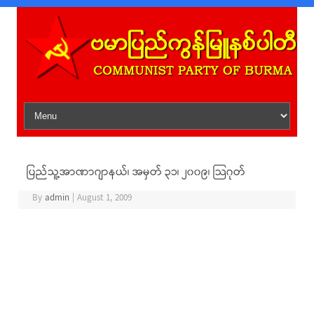
Skip to content
ပြည်သူ့အာဏာဂျာနယ်၊ အမှတ် ၃၁၊ ၂၀၀၉၊ သြဂုတ်
By
admin
|
August 1, 2009