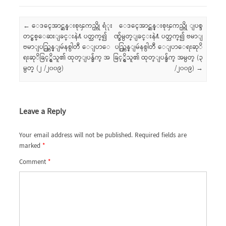
Post navigation
←
ေဒၚေအာင္ဆန္းစုၾကည္ကို ရံုး
ေဒၚေအာင္ဆန္းစုၾကည္ကို ျပစ္ဒ
တင္စစ္ေဆးျခင္းနဲ႔ ပတ္သက္၍
ဏ္ခ်မွတ္ျခင္းနဲ႔ ပတ္သက္၍ ဗမာျ
ဗမာျပည္ကြန္ျမဴနစ္ပါတီ ေျပာေ
ပည္ကြန္ျမဴနစ္ပါတီ ေျပာေရးဆုိ
ရးဆုိခြင့္ရွိသူ၏ ထုတ္ျပန္ခ်က္ အ
ခြင့္ရွိသူ၏ ထုတ္ျပန္ခ်က္ အမွတ္ (၃
မွတ္ (၂ /၂၀၀၉)
/၂၀၀၉)
→
Leave a Reply
Your email address will not be published.
Required fields are
marked
*
Comment
*