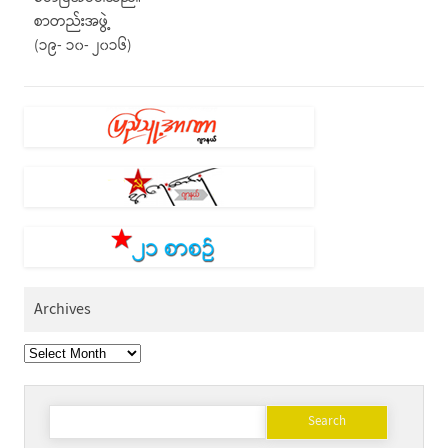
စာတည်းအဖွဲ့
(၁၉- ၁၀- ၂၀၁၆)
Archives
Archives
Search
for: