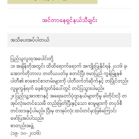
အင်တာနေရှင်နယ်သီချင်း
အသိပေးအပ်ပါတယ်
ပြည်သူလူထုအပေါင်းတို့
၁။ အချိန်တိုအတွင်း ထိထိရောက်ရောက် အကျိုးပြုနိုင်ရန် ၂၀၁၆ ခု၊
အောက်တိုဘာလ တတိယပတ်မှ စတင်ပြီး ဗမာပြည် ကွန်မြူနစ်
ပါတီ၏ စာစောင်စာတမ်းများကို ပါတီဝက်ဘ်ဆိုက်နှင့် တပြိုင်တည်း
လူမှုကွန်ရက် ဖေ့စ်ဘွတ်ခ်ပေါ်တွင် တင်ပြသွားပါမည်။
၂။ ပြည်သူ့အာဏာနှင့် အရေးတော်ပုံဂျာနယ်များကိုမူ ခါတိုင်းလို တ
အုပ်လုံးမတင်သေးမီ တည်းဖြတ်ပြီးနှင့်သော စာမူများကို တပုဒ်စီ
တင်ထားနှင့်ပါမည်။ ပြီးမှ တအုပ်လုံး ထပ်တင်မှာဖြစ်ကြောင်း
ဖော်ပြအပ်ပါသည်။
စာတည်းအဖွဲ့
(၁၉- ၁၀- ၂၀၁၆)