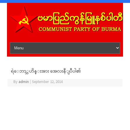
Skip to content
ရဲေဘာ္ဘဟိန္းအား အေလးနီျပဳပါ၏
By
admin
|
September 12, 2014