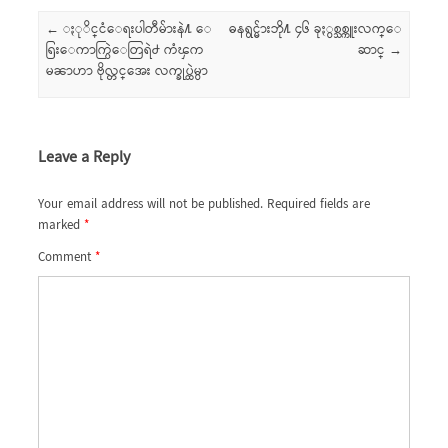
Post navigation
←
ႏုိင္ငံေရးပါတီမ်ားနဲ႔ ေ
ဓနရွင္မ်ားဘို႔ ၄၆ ခုႏွစ္သစ္ကူးလက္ေ
ရြးေကာက္ပြဲေတြရဲ႕ ကံၾက
ဆာင္
→
မၼာဟာ ဗိုလ္တင္ေအး လက္ခုပ္ထဲမွာ
Leave a Reply
Your email address will not be published.
Required fields are
marked
*
Comment
*