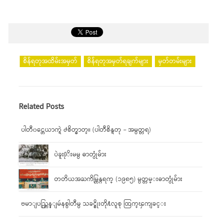
စိန်ရတုအထိမ်းအမှတ်
စိန်ရတုအမှတ်ရချက်များ
မှတ်တမ်းများ
Related Posts
ပါတီ၀င္တေယာက္ရဲ ႕စိတ္ဓာတ္။ (ပါတီစိန္ရတု – အမွတ္တရ)
ပဲခူး႐ုိးမမွ ဓာတ္ပုံမ်ား
တတိယအႀကိမ္ကြန္ဂရက္ (၁၉၈၅) မွတ္တမ္းဓာတ္ပုံမ်ား
ဗမာျပည္ကြန္ျမဴနစ္ပါတီမွ သခင္စိုးတို႔လူစု ထြက္ၾကျခင္း