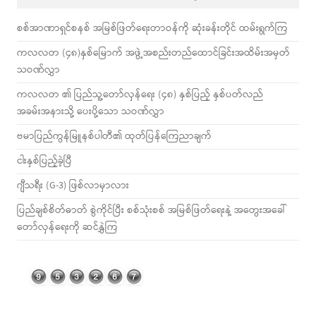
စစ်အာဏာရှင်စနစ် အမြစ်ဖြတ်ရေးတာဝန်ကို ဆုံးခန်းတိုင် ထမ်းရွက်ကြ
ကလလတ (၄၈)နှစ်မြောက် အဖွဲ့အစည်းတည်ထောင်ခြင်းအထိမ်းအမှတ်
သဝဏ်လွှာ
ကလလတ ၏ ပြည်သူ့တော်လှန်ရေး (၄၈) နှစ်ပြည့် နှစ်ပတ်လည်
အခမ်းအနားသို့ ပေးပို့သော သဝဏ်လွှာ
ဗမာပြည်ကွန်မြူနစ်ပါတီ၏ ထုတ်ပြန်ကြေညာချက်
ငါးနှစ်ပြည့်ခဲ့ပြီ
ဂျီသရီး (G-3) ဖြစ်လာမှာလား
ပြည်ချစ်စိတ်ဓာတ် စွဲကိုင်ပြီး စစ်သုံးစစ် အမြစ်ဖြတ်ရေးနဲ့ အတွေးအခေါ်
တော်လှန်ရေးကို ဆင်နွှဲကြ