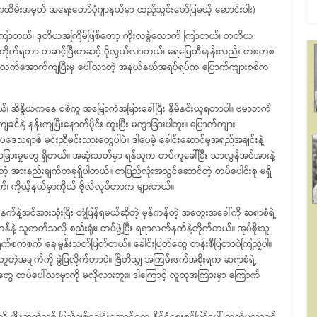
့အထိမ်းအမှတ် အရေးတော်ပုံဂျာနယ်မှာ ထည့်သွင်းဖော်ပြမယ့် ဆောင်းပါး)
ီးပါး ကြာတယ်၊ ဒုတိယအကြိမ်ဖြစ်တော့ ကိုးလခွဲလောက် ကြာတယ်၊ တတိယ
ိုတိုက်ရတာ တဆင့်ပြီးတဆင့် ပိုလွယ်လာတယ်၊ ရေမြေထီးနန်းလည်း တစတစ
အင်္ဂလိပ်လက်အောက်ကျပြီးမှ ပေါ်လာတဲ့ အနယ်နယ်အရပ်ရပ်က ပြောက်ကျားစစ်က
ယ်၊ အိန္ဒိယကနေ စစ်ကူ အမြောက်အမြားခေါ်ပြီး နှိမ်နင်းယူရတာပါ။ ဗမာဘက်
့ နန်းကျပြီးနောက်ပိုင်း ထူးပြီး မကွာခြားပါဘူး။ ပြောက်ကျား
သရာဇ် မင်းညီမင်းသားတွေပါပဲ။ ဒါပေမဲ့ ခေါင်းဆောင်မှုအရည်အချင်းနဲ့
ခြားမှုတွေ ရှိတယ်။ အဆုံးသတ်မှာ ရန်သူက တပ်ကူခေါ်ပြီး သာလွန်အင်အားနဲ့
အားနည်းချက်တခုရှိပါတယ်။ တပြည်လုံးအသွင်ဆောင်တဲ့ တပ်ပေါင်းစု မရှိ
က်၊ ကိုယ့်နယ်မှာကိုယ် ဗိုလ်လုပ်တာက များတယ်။
က်နဲ့အင်အားသုံးပြီး တုံ့ပြန်ရမယ်ဆိုတဲ့ မှန်ကန်တဲ့ အတွေးအခေါ်ကို ဆရာစံရဲ့
နဲ့ သူတတ်သလို စည်းရုံး၊ တပ်ဖွဲ့ပြီး ရရာလက်နက်နဲ့တိုက်တယ်။ အုပ်စိုးသူ
က်ရက်စက်စက် ချေမှုန်းသတ်ဖြတ်တယ်။ ခေါင်းပြတ်တွေ တန်းစီပြတာပဲကြည့်ပါ။
ူတဲ့အချက်ကို ခွဲပြလိုက်တာပဲ။ ဗြိတိသျှ အကြမ်းဖက်အစိုးရက ဆရာစံရဲ့
တွေ ထပ်ပေါ်လာမှာကို မလိုလားဘူး။ ဒါကြောင့် လူထုအကြားမှာ ကြောက်