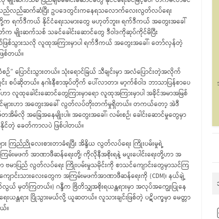
့လို မျိုးဆက်သစ် ပြည်ချစ်ခေါင်းဆောင်တွေ နိုင်ငံရေးစင်မြင့်ပေါ် တက်မလာခင်
့ ပြေပြေလည်လည်ဆက်ဆံပြီး ဥပဒေတွင်းကနေရသလောက်လေးလွတ်လပ်ရေး
ှိတယ်။ သူတို့က ရက်ဒီကယ် နိုင်ငံရေးသမားတွေ မဟုတ်ဘူး။ ရက်ဒီကယ် အတွေးအခေါ်
်က မျိုးဆက်သစ် သခင်ခေါင်းဆောင်တွေ ဒီဝါဒကိုဆုပ်ကိုင်မိပြီး
ယ်ဖြစ်သွားသလို လူထုအကြားမှာပါ ရက်ဒီကယ် အတွေးအခေါ်၊ တော်လှန်တဲ့
ဖြစ်တယ်။
ဉ်” ပြောင်းသွားတယ်။ သုံးရောင်ခြယ် သီချင်းမှာ အလံပြောင်းတဲ့အလိုက်
်း စပ်ဆိုတယ်။ နဂါးနီစာအုပ်တိုက် ပေါ်လာတာ၊ မာ့က်စ်ဝါဒ ဘာသာပြန်စာပေ
်ဟာ လူထုခေါင်းဆောင်တွေကြားမှာရော လူထုအကြားမှာပါ အခိုင်အမာအမြစ်
်များဟာ အတွေးအခေါ် လွတ်လပ်တိုးတက်မှုရှိတယ်။ တကယ်တော့ အဲဒီ
အိမ့်တအိမ်လို အခြေအနေမျိုးပါ။ အတွေးအခေါ်၊ လမ်းစဉ်၊ ခေါင်းဆောင်မှုတွေမှာ
ိုးနိုင်တဲ့ ခေတ်ကာလပဲ ဖြစ်ပါတယ်။
အများ ကြည်ညိုလေးစားတာခံရပြီး အိန္ဒိယ လွတ်လပ်ရေး ကြိုးပမ်းမှုရဲ့
 အကြမ်းမဖက် အာဏာဖီဆန်ရေးတို့၊ ကိုလိုနီအစိုးရနဲ့ မပူးပေါင်းရေးတို့ဟာ အ
ည်မှာ ဗမာပြည် လွတ်လပ်ရေး ကြိုးပမ်းမှုသမိုင်းကို စာသင်ကျောင်းတွေမှာသင်ကြ
က ကျောင်းသားလေးတွေက အကြမ်းမဖက်အာဏာဖီဆန်ရေးကို (CDM)၊ နယ်ချဲ့
း လွယ်လွယ် မှတ်ကြတယ်။) ဂန္ဒီက ဗြိတိသျှအစိုးရယန္တရားမှာ အလုပ်အကျွေးပြုနေ
ုပ်ရေးယန္တရား ပြိုသွားမယ်လို့ ယူဆတယ်။ လူသားချင်းဖြစ်တဲ့ ပဋိပက္ခမှာ မေတ္တာ
တယ်။