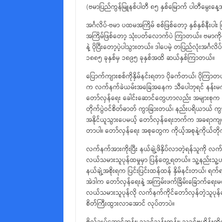
(ဗမာပြည်ကွန်မြူနစ်ပါတီ ၈၅ နှစ်မြောက် ပါတီမွေးနေ
အင်္ဂလိပ်-ဗမာ ပထမအကြိမ် စစ်ဖြစ်တော့ နှစ်နှစ်န
အကြိမ်ဖြစ်တော့ သုံးပတ်လောက်ပဲ ကြာတယ်။ ဗမာက
နဲ့ ပိုပြီးတော့ပဲ့ပါသွားတယ်။ ဒါပေမဲ့ တပြည်လုံး
၁၈၈၅ ခုနှစ်မှ ၁၈၉၅ ခုနှစ်အထိ ဆယ်နှစ်ကြာတယ်။
ပြောက်ကျားစစ်ကိုနှိမ်နင်းရတာ ပိုခက်တယ်၊ ပိုကြာတ
က လက်နက်ခဲယမ်းအခြေအနေက သီပေါဘုရင် နန်းမကျခင်နဲ
တော်လှန်ရေး ခေါင်းဆောင်တွေဟာလည်း အများစုက ပဒေ
တိုက်ပွဲဝင်စိတ်ဓာတ် ကွာခြားတယ်၊ နည်းပရိယာယ် ကွာ
အနိုင်ယူသွားပေမယ့် တော်လှန်ရေးဘက်က အခရာကျတဲ့ 
တာပါ။ တော်လှန်ရေး အစုတွေက ကိုယ့်အစုနဲ့ကိုယ်တို
လက်နက်အားကိုးပြီး နယ်ချဲ့ဖိနှိပ်လာတဲ့ရန်သူကို လက်န
လယ်သမားသူပုန်ထမှုမှာ ပြန်တွေ့ရတယ်။ သူ့နည်းသူ့ဟန်
နယ်ချဲ့အစိုးရက ပြင်းပြင်းထန်ထန် နှိမ်နင်းတယ်၊ ရ
အဲဒါက တော်လှန်ရေးနဲ့ အကြမ်းဖက်ခြိမ်းခြောက်ရေးမတ
လယ်သမားသူပုန်လို လက်နက်ကိုင်တော်လှန်တဲ့သူပုန်
စိတ်ကြီးထွားလာအောင် လုပ်တာပဲ။