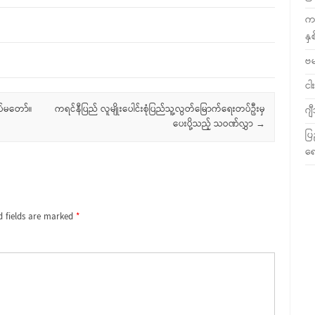
ကလ
နှ
ဗ
ငါး
ပ်မတော်။
ကရင်နီပြည် လူမျိုးပေါင်းစုံပြည်သူ့လွတ်မြောက်ရေးတပ်ဦးမှ
ဂျ
ပေးပို့သည့် သဝဏ်လွှာ
→
ပြ
ရေ
d fields are marked
*