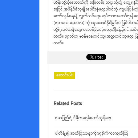
ဟိန်းတို့သုံးယောက်ကို အမြဲတမ်း တပူးတွဲတွဲ တွေ့ရနိ
အပြင် အဖိနှိပ်ခံလူမျိုးပေါင်းစုံတွေပါဝင်တဲ့ ကျယ်ပြန
တော်လှန်ရေးနဲ့ လွတ်လပ်ရေးမရမီကာလတော်လှန်ရေး
(ဖတပလ-ဖဆပလ) ကို ထူထောင်နိုင်ခြင်းပဲ ဖြစ်ပါတယ်။ ထ
တို့ရဲ့လုပ်ဟန်တွေ၊ တာဝန်ခွဲဝေပုံတွေကိုကြည့်ရင် အင
တယ်။ ပုဂ္ဂလိက မာန်မာနကင်းသူ၊ အတ္တကင်းသူတွေ ဖြစ်
တယ်။
ဆောင်းပါး
Related Posts
ဗမာပြည်ရဲ့ ဒီမိုကရေစီတော်လှန်ရေး
ပါတီရဲ့မျိုးဆက်ပြဿနာကိုဂရုစိုက်ကာကွယ်ကြ