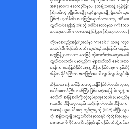
ဗိုလ်ချုပ်အောင်ဆန်း၊ သခင်သန်းထွန်း၊ သခင်ဗဟိန်းတို
အချိန်မှာရော နောက်ပိုင်းမှာပါ နယ်ချဲ့သမားနဲ
ကြိုးပမ်းတဲ့ ပုဂ္ဂိုလ်တချို့၊ လှုပ်ရှားမှုတချို့ ရ
ဖြစ်တဲ့ မာ့က်စ်ဝါဒ ဗမာပြည်ရောက်လာတော့မှ အဲဒီခေတ
လွတ်လပ်ရေးကြိုးပမ်းတဲ့ ခေါင်းဆောင်မှုက ရက်ဒီက
အတွေးအခေါ်က တစတစနဲ့ ပြန့်ပွား ကြီးထွားလာတာ 
တို့ဗမာအစည်းအရုံးရဲ့အလံမှာ “ကဒေါင်း” ကနေ “တူတံစ
အသံပါလိုက်ပြောင်းတယ်။ တူတံစဉ်အကြောင်း ထည့်သွင
တွေပြန့်ပွားလာတာ စသဖြင့် တိုးတက်တဲ့အတွေးအခေါ
တွယ်လာတယ်။ ဗမာပြည်က မျိုးဆက်သစ် ခေါင်းဆောင
တုန်းက ဗမာပြည်နိုင်ငံရေးနဲ့ အိန္ဒိယနိုင်ငံရေးက နှစ်
အိန္ဒိယ နိုင်ငံကြီးက ဗမာပြည်အပေါ် လွယ်လွယ်လွှမ်းမ
အိန္ဒိယမှာ ဂန္ဒီ တန်ခိုးထွားတဲ့အချိန် ဖြစ်ပါတယ်။ လူ
ခေါင်းဆောင်ကြီး၊ ဖခင်ကြီး ဖြစ်နေတဲ့အချိန်ပါ။ သူ့ရဲ့
တော့်ကို အရှိန်အဝါကြီးတဲ့လှုပ်ရှားမှုတွေပါ။ (ဗမာပြ
ရသလိုပဲ အိန္ဒိယမှာလည်း သင်ကြရပါတယ်။ အိန္ဒိယ
သမားနဲ့ မပူးပေါင်းရေး လှုပ်ရှားမှုကို (NCM) ဆိုပြီ
တဲ့ အိန္ဒိယလူမျိုးတွေသပိတ်မှောက်ရင် ကိုလိုနီအုပ်ချ
တရားလက်ကိုင်ထားပြီးဖြေရှင်းရင် ရနိုင်မယ်လို့ထင်