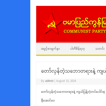
အဖွင့်စာမျက်နှာ
ပါတီစိန်ရတု
သတင်း
တော်လှန်တဲ့သဘောတရားနဲ့ ကျယ်ပြ
By
admin
|
August 15, 2024
တော်လှန်တဲ့သဘောတရားနဲ့ ကျယ်ပြန့်တဲ့တပ်ပေါင်းစု
နီအောင်ဝေ