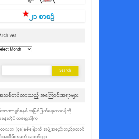
Archives
chives
Search
for:
အသစ်တင်ထားသည့် အကြောင်းအရာများ
်အာဏာရှင်စနစ် အမြစ်ဖြတ်ရေးတာဝန်ကို
ံးခန်းတိုင် ထမ်းရွက်ကြ
လလတ (၄၈)နှစ်မြောက် အဖွဲ့အစည်းတည်ထောင်
င်းအထိမ်းအမှတ် သဝဏ်လွှာ