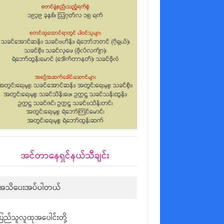
အင်တာနေရှင်နယ်သီချင်း
အသိပေးအပ်ပါတယ်
ပြည်သူလူထုအပေါင်းတို့