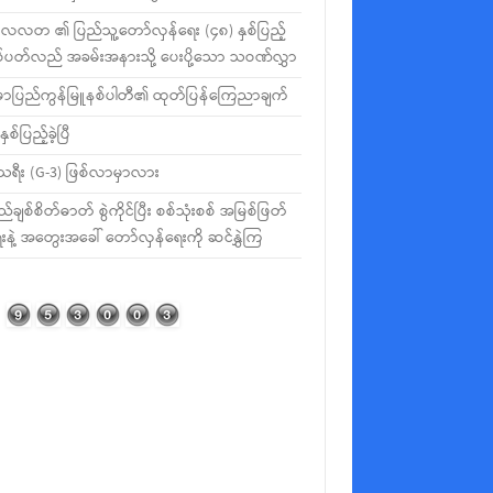
လတ ၏ ပြည်သူ့တော်လှန်ရေး (၄၈) နှစ်ပြည့်
စ်ပတ်လည် အခမ်းအနားသို့ ပေးပို့သော သဝဏ်လွှာ
မာပြည်ကွန်မြူနစ်ပါတီ၏ ထုတ်ပြန်ကြေညာချက်
နှစ်ပြည့်ခဲ့ပြီ
ီသရီး (G-3) ဖြစ်လာမှာလား
ည်ချစ်စိတ်ဓာတ် စွဲကိုင်ပြီး စစ်သုံးစစ် အမြစ်ဖြတ်
းနဲ့ အတွေးအခေါ် တော်လှန်ရေးကို ဆင်နွှဲကြ