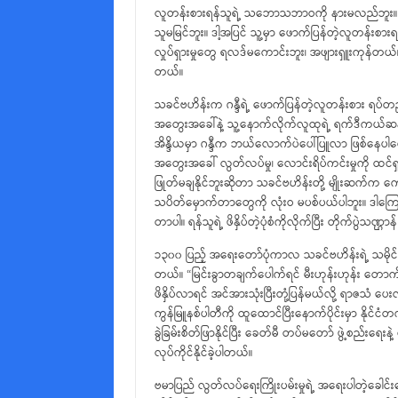
လူတန်းစားရန်သူရဲ့ သဘောသဘာဝကို နားမလည်ဘူး။ အုပ်စ
သူမမြင်ဘူး။ ဒါ့အပြင် သူ့မှာ ဖောက်ပြန်တဲ့လူတန်းစ
လှုပ်ရှားမှုတွေ ရလဒ်မကောင်းဘူး၊ အဖျားရှူးကုန်တ
တယ်။
သခင်ဗဟိန်းက ဂန္ဒီရဲ့ ဖောက်ပြန်တဲ့လူတန်းစား ရပ်တည်ချက်
အတွေးအခေါ်နဲ့ သူ့နောက်လိုက်လူထုရဲ့ ရက်ဒီကယ်ဆန်တ
အိန္ဒိယမှာ ဂန္ဒီက ဘယ်လောက်ပဲပေါ်ပြူလာ ဖြစ်နေပ
အတွေးအခေါ် လွတ်လပ်မှု၊ လောင်းရိပ်ကင်းမှုကို ထင်ရှ
ဖြုတ်မချနိုင်ဘူးဆိုတာ သခင်ဗဟိန်းတို့ မျိုးဆက်က
သပိတ်မှောက်တာတွေကို လုံးဝ မပစ်ပယ်ပါဘူး။ ဒါကြေ
တာပါ။ ရန်သူရဲ့ ဖိနှိပ်တဲ့ပုံစံကိုလိုက်ပြီး တိုက်ပွ
၁၃၀၀ ပြည့် အရေးတော်ပုံကာလ သခင်ဗဟိန်းရဲ့ သမိုင်း
တယ်။ “မြင်းခွာတချက်ပေါက်ရင် မီးဟုန်းဟုန်း တောက
ဖိနှိပ်လာရင် အင်အားသုံးပြီးတုံ့ပြန်မယ်လို့ ရာဇသံ
ကွန်မြူနစ်ပါတီကို ထူထောင်ပြီးနောက်ပိုင်းမှာ နိုင
ခွဲခြမ်းစိတ်ဖြာနိုင်ပြီး ခေတ်မီ တပ်မတော် ဖွဲ့စည်းရ
လုပ်ကိုင်နိုင်ခဲ့ပါတယ်။
ဗမာပြည် လွတ်လပ်ရေးကြိုးပမ်းမှုရဲ့ အရေးပါတဲ့ခေါင်