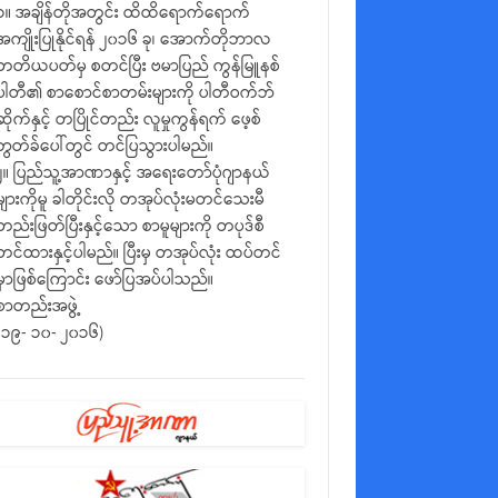
၁။ အချိန်တိုအတွင်း ထိထိရောက်ရောက်
အကျိုးပြုနိုင်ရန် ၂၀၁၆ ခု၊ အောက်တိုဘာလ
တတိယပတ်မှ စတင်ပြီး ဗမာပြည် ကွန်မြူနစ်
ပါတီ၏ စာစောင်စာတမ်းများကို ပါတီဝက်ဘ်
ဆိုက်နှင့် တပြိုင်တည်း လူမှုကွန်ရက် ဖေ့စ်
ဘွတ်ခ်ပေါ်တွင် တင်ပြသွားပါမည်။
၂။ ပြည်သူ့အာဏာနှင့် အရေးတော်ပုံဂျာနယ်
များကိုမူ ခါတိုင်းလို တအုပ်လုံးမတင်သေးမီ
တည်းဖြတ်ပြီးနှင့်သော စာမူများကို တပုဒ်စီ
တင်ထားနှင့်ပါမည်။ ပြီးမှ တအုပ်လုံး ထပ်တင်
မှာဖြစ်ကြောင်း ဖော်ပြအပ်ပါသည်။
စာတည်းအဖွဲ့
(၁၉- ၁၀- ၂၀၁၆)