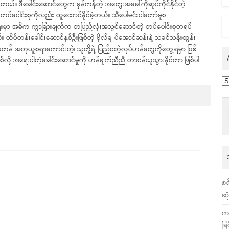
ုင်တယ်။ ဒီခေါင်းဆောင်တွေက မှန်ကန်တဲ့ အတွေးအခေါ်ကိုဆုပ်ကိုင်နိုင်တဲ့
်တဲ့တပ်ပေါင်းစုကိုလည်း ထူထောင်နိုင်ခဲ့တယ်။ သီပေါမင်းပါတော်မူစ
မှာ အဓိက ကွာခြားချက်က တပြည်လုံးအသွင်ဆောင်တဲ့ တပ်ပေါင်းစုတရပ်
ိပ်တန်းခေါင်းဆောင်နှစ်ဦးဖြစ်တဲ့ ဗိုလ်ချုပ်အောင်ဆန်းနဲ့ သခင်သန်းထွန်း
်မတန် အတုယူစရာကောင်းတဲ့၊ သူတို့ရဲ့ ပြည့်ဝတဲ့လုပ်ဟန်တွေကိုတွေ့ရမှာ ဖြစ်
လို့ အရေးပါတဲ့ခေါင်းဆောင်မှုကို ဟန်ချက်ညီညီ တာဝန်ယူသွားနိုင်တာ ဖြစ်ပါ
Ar
စစ
ဆု
က
ခြ