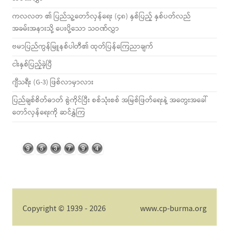
ကလလတ ၏ ပြည်သူ့တော်လှန်ရေး (၄၈) နှစ်ပြည့် နှစ်ပတ်လည်
အခမ်းအနားသို့ ပေးပို့သော သဝဏ်လွှာ
ဗမာပြည်ကွန်မြူနစ်ပါတီ၏ ထုတ်ပြန်ကြေညာချက်
ငါးနှစ်ပြည့်ခဲ့ပြီ
ဂျီသရီး (G-3) ဖြစ်လာမှာလား
ပြည်ချစ်စိတ်ဓာတ် စွဲကိုင်ပြီး စစ်သုံးစစ် အမြစ်ဖြတ်ရေးနဲ့ အတွေးအခေါ်
တော်လှန်ရေးကို ဆင်နွှဲကြ
Copyright © 1939 - 2026
www.cp-burma.org