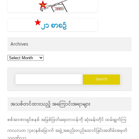
Archives
Archives
Search
for:
အသစ်တင်ထားသည့် အကြောင်းအရာများ
စစ်အာဏာရှင်စနစ် အမြစ်ဖြတ်ရေးတာဝန်ကို ဆုံးခန်းတိုင် ထမ်းရွက်ကြ
ကလလတ (၄၈)နှစ်မြောက် အဖွဲ့အစည်းတည်ထောင်ခြင်းအထိမ်းအမှတ်
သဝဏ်လွှာ