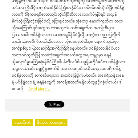
မာဒူရိုကို အမေရိကန်က ဝင်ဖမ်းလိုက်တဲ့ကိစ္စကို အာဏာရှင်တယောက်ကို
အင်အားကြီးဒီမိုကရက်တစ်နိုင်ငံကြီးတနိုင်ငံက ဝင်ဖမ်းပစ်လိုက်ပြီး ဗင်နီဇွဲ
လားကို ဒီမိုကရေစီဇာတ်သွင်းလိုက်ပြီဆိုတာလောက်ပဲမြင်ရင် အလွန်
မိုက်လုံးကြီးတဲ့အမြင်ပဲလို့ ပြောချင်တယ်။ အဲ့တော့ နောက်ကွယ်က တက
ယ့်အကြောင်းရင်းတွေက ဘာတွေလဲ။ တစ်အချက်က အကျိုးစီးပွား
ပြဿနာပါ။ ဗင်နီဇွဲလားက အာဏာရှင်နိုင်ငံမို့လို့ ထရမ့်က ပညာပြလိုက်
တယ်၊ ဆုံးမလိုက်တယ်ဆိုတာဟာ လုံးဝမဟုတ်ပါဘူး။ နောက်ကွယ်မှာ
အကျိုးစီးပွားပြဿနာကြီးအကြီးကြီးရှိနေပါတယ်။ ဗင်နီဇွဲလားနိုင်ငံဟာ
တရားဝင်ထုတ်ပြန်ထားတဲ့အချက်အလက်တွေအရ ကမ္ဘာမှာ ရေနှံ
သိုလှောင်မှုအကြီးဆုံးနိုင်ငံကြီးပါ။ နီကိုလပ်စ်မာဒူရိုမတိုင်ခင်က ဗင်နီဇွဲလား
သမ္မတဟောင်း ဟျူဂိုရှားဗက်စ် အာဏာမရခင်အထိတော့ အမေရိကန်နဲ့
ဗင်နီဇွဲလားတို့ ဆက်ဆံရေးဟာ အဆင်ပြေခဲ့ကြပါတယ်။ အမေရိကန်အနေ
နဲ့ ဗင်နီဇွဲလားရဲ့ ရေနံတွေကို အကန့်အသတ်မရှိဝယ်ယူခွင့်ရခဲ့ပါတယ်။ ဒါ
ပေမယ့်…
Read More »
ဆောင်းပါး
နိုင်ငံတကာရေးရာ