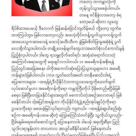
ကတော့ တကမ္ဘာလုံးကို
တုန်လှုပ်သွားစေခဲ့ပါတယ်။
တနေ့ ဗင်နီဇွဲလားတော့ ခံရ
တော့မယ်-ဆိုတာ လူတွေ
ရိပ်မိထားပေမယ့် ဒီလောက် မြန်ဆန်ဗြောင်ကျလိမ့်မယ် လို့တော့ တွက်မ
ထားကြပါဘူး။ ဖြစ်လာတော့လည်း အားလုံးဝိုင်းကန့်ကွက်သူကကန့်ကွက်
အားပေးသူကအားပေးနဲ့ ထောင့်အသီးသီးက ခွဲခြမ်းစိတ်ဖြာမှုအစုံစုံနဲ့ ပွက်
လောရိုက်သွားပါတယ်။ တချို့ဝေဖန်ချက်တွေဟာအတော်စုံလင်ကောင်းမွန်
ပြည့်စုံလှပါတယ်။ ဒါတွေ ရသမျှလိုက်ဖတ်ရင်း အာရုံထဲရောက်လာတဲ့
အကြောင်းအရာတွေကို ရေးချင်လာပါတယ်။ ၁။ အမေရိကန်အစိုးရနဲ့
ပြည်တွင်းအခြေအနေ။ ဒါကိုအကောင်းဆုံးပြောပြသွားသူများဟာ အမေရိ
ကန်များပဲဖြစ်ပါတယ်။ (က)။ လွှတ်တော်အမတ်-ဘာနီဆောင်းဒါးရဲ့
ပြောစကားများ။ —ထရန့်ရဲ့ဒီလိုနိုင်ငံတကာဥပဒေတွေကိုဖောက်ဖျက်
လုပ်ဆောင်မှုဟာ အမေရိကန်ကိုရော ကမ္ဘာကြီးကိုပါ ပိုမိုမတည်မငြိမ်ဖြစ်
စေမှာ ဖြစ်ပြီး၊တခြားနိုင်ငံများအတွက် မကောင်းတဲ့အစဉ်အလာတရပ် ဖြစ်
စေနိုင်တယ်။ ဒါ့အပြင်ထရန့်ဟာ ကိုယ့်နိုင်ငံရဲ့ဖွဲ့စည်းအုပ်ချုပ်ပုံကိုရော
ဥပဒေကိုရော မထေမဲ့မြင်လုပ်ရာလည်း ကျတယ်။ —ထရန့်မဲဆွယ်စည်းရုံး
စဉ်က-အမေရိကန်ပထမ-ဆိုတဲ့ ကြွေးကြော်သံတင်ခဲ့ပြီး သူ့ကိုယ်သူလည်း-
ငြိမ်းချမ်းရေးဖော်ဆောင်သူလို့ ပြောနေတာပါ။ ဒါပေမဲ့ အခုတို့ဆီမှာ ပြည်
သူ(၆၀)ရာနှုန်းဟာ တလတလ အလျင်မမီနိုင်အောင် ဖြစ်နေတယ်။
ကျန်းမာရေးစနစ် တခုလုံးလည်း ပြိုလဲမတတ်ဖြစ်‌နေပြီ။ ပြည်သူအတော်