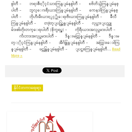
စ္ပါတီ – ဘရာဇီးႏိုင္ငံသားကြန္ျမဴနစ္ပါတီ – ၿဗိတိသွ်ကြန္ျမဴနစ္
ပါတီ – ဘူလ္ေဂးရီးယားကြန္ျမဴနစ္ပါတီ – ကေနဒါကြန္ျမဴနစ္
ပါတီ – ဘိုဟီးမီးယားႏွင့္မိုေရးဗီးယားကြန္ျမဴနစ္ပါတီ – ခ်ီလီ
ကြန္ျမဴနစ္ပါတီ – တ႐ုတ္ျပည္ကြန္ျမဴနစ္ပါတီ – လုပ္သားျပည္သူ
မ်ား၏တိုးတက္ေရးပါတီ (စိုက္ပရပ္စ္) – ကိုရီးယားအလုပ္သမားပါတီ –
က်ဴးဘားအလုပ္သမားပါတီ – ဒိန္းမတ္ကြန္ျမဴနစ္ပါတီ – ဒီန္းမ
တ္ႏိုင္ငံကြန္ျမဴနစ္ပါတီ – အီဂ်စ္ကြန္ျမဴနစ္ပါတီ – အက္ကြားေဒါကြ
န္ျမဴနစ္ပါတီ – ဖင္လန္ကြန္ျမဴနစ္ပါတီ – ျပင္သစကြန္ျမဴနစ္ပါတီ…
Read
More »
နိုင်ငံတကာရေးရာ