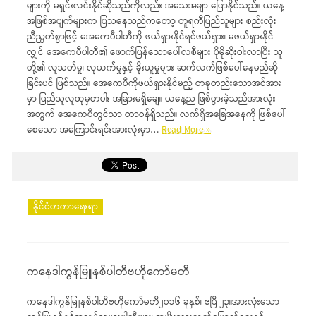
များကို မရှင်းလင်းနိုင်ဆိုသည်ကိုလည်း အသေအချာ ပြောနိုင်သည်။ ယနေ့
အဖြစ်အပျက်များက ပြသနေသည်ကတော့ တူရကီပြည်သူများ စည်းလုံး
ညီညွတ်စွာဖြင့် အေကေပီပါတီကို ဖယ်ရှားနိုင်ရင်ဖယ်ရှား၊ မဖယ်ရှားနိုင်
လျှင် အေကေပီပါတီ၏ ဖောက်ပြန်သောပေါ်လစီများ ပိုမိုဆိုးဝါးလာပြီး သူ
တို့၏ လူသတ်မှု၊ လုယက်မှုနှင့် ခိုးယူမှုများ ဆက်လက်ဖြစ်ပေါ်နေမည်ဆို
ခြင်းပင် ဖြစ်သည်။ အေကေပီကိုဖယ်ရှားနိုင်မည့် တခုတည်းသောအင်အား
မှာ ပြည်သူလူထုမှတပါး အခြားမရှိချေ။ ယနေ့ည ဖြစ်ပွားခဲ့သည်အားလုံး
အတွက် အေကေပီတွင်သာ တာဝန်ရှိသည်။ လက်ရှိအခြေအနေကို ဖြစ်ပေါ်
စေသော အကြောင်းရင်းအားလုံးမှာ…
Read More »
နိုင်ငံတကာရေးရာ
ကနေဒါကွန်မြူနစ်ပါတီဗဟိုကော်မတီ
ကနေဒါကွန်မြူနစ်ပါတီဗဟိုကော်မတီ၂ဝ၁၆ ခုနှစ်၊ ဧပြီ ၂၃။အားလုံးသော