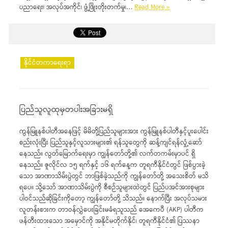
ပညာရေး၊ အလုပ်အကိုင်၊ ဖွံ့ဖြိုးတိုးတက်မှု၊…
Read More »
နိုင်ငံတကာရေးရာ
ပြည်သူလူထုမှတပါးအခြားမရှိ
ကွန်မြူနစ်ပါတီအနေဖြင့် မိမိတို့ပြည်သူများအား ကွန်မြူနစ်ပါတီနှင့်ပူးပေါင်း
စည်းလုံးပြီး ပြည်သူနှင့်လူသားများ၏ ရန်သူတွေကို ဆန့်ကျင်ရန်လှုံ့ဆော်
နေသည်။ လွတ်မြောက်ရေးမှာ ကျွန်တော်တို့၏ လက်တကမ်းမှာပင် ရှိ
နေသည်။ ဇူလိုင်လ ၁၅ ရက်နှင့် ၁၆ ရက်နေ့က တူရကီနိုင်ငံတွင် ဖြစ်ပွားခဲ့
သော အာဏာသိမ်းပွဲတွင် ဘာဖြစ်ခဲ့သည်ကို ကျွန်တော်တို့ အသေးစိတ် မသိ
ရပေ။ သို့သော် အာဏာသိမ်းပွဲကို စီစဉ်သူများထဲတွင် ပြည်ပအင်အားစုများ
ပါဝင်သည်ဆိုခြင်းကိုတော့ ကျွန်တော်တို့ သိသည်။ နောက်ပြီး အလုပ်သမား
လူတန်းစားက တာဝန်လွှဲပေးခြင်းမခံရသူသည် အေကေပီ (AKP) ပါတီက
ဖန်တီးထားသော အမှောင်ကို အနိုင်မတိုက်နိုင်၊ တူရကီနိုင်ငံ၏ ပြဿနာ