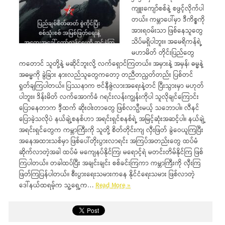
ကျူးကျော်စစ်နဲ့ စဖွင့်လိုက်ပါ
တယ်။ ကမ္ဘာပေါ်မှာ ဒီကိစ္စကို
အားရဝမ်းသာ ဖြစ်နေသူတွေ
သိပ်မရှိပါဘူး။ အမေရိကန်ရဲ့
မဟာမိတ် တိုင်းပြည်တွေ
ကတောင် သူတို့နဲ့ မဆိုင်ဘူးလို့ လက်ရှောင်ကြတယ်။ အမှားနဲ့ အမှန်၊ ဓမ္မနဲ့
အဓမ္မကို ခွဲခြား နားလည်သူတွေကတော့ တညီတညွတ်တည်း ပြစ်တင်
ရှုတ်ချကြပါတယ်။ ပြဿနာက ဗင်နီဇွဲလားအရေးနဲ့တင် ပြီးသွားမှာ မဟုတ်
ပါဘူး။ ဒိန်းမိတ် လက်အောက်ခံ ဂရင်းလန်းကျွန်းကိုပါ သူလိုချင်ကြောင်း
ပြောနေတာက ဒီ့ထက် ဆိုးဝါးတာတွေ ဖြစ်လာဦးမယ့် သဘောပါ။ လီနင်
ပြောခဲ့သလိုပဲ နယ်ချဲ့စနစ်ဟာ အရင်းရှင်စနစ်ရဲ့ အမြင့်ဆုံးအဆင့်ပါ။ နယ်ချဲ့
အရင်းရှင်တွေက ကမ္ဘာကြီးကို သူတို့ စိတ်တိုင်းကျ လှီးဖြတ် ခွဲဝေယူကြပြီး
အနေအထားသစ်မှာ ဖြစ်ပေါ်တိုးပွားလာရင်း အကြပ်အတည်းတွေ ထပ်မံ
ဆိုက်လာတဲ့အခါ ထပ်မံ မကျေနပ်နိုင်ကြ၊ မရောင့်ရဲ မတင်းတိမ်နိုင်ကြ ဖြစ်
ကြပါတယ်။ တခါထပ်ပြီး အချင်းချင်း စစ်ခင်းကြကာ ကမ္ဘာကြီးကို လှီးကြ
ဖြတ်ကြပြန်ပါတယ်။ စီးပွားရေးသမားကနေ နိုင်ငံရေးသမား ဖြစ်လာတဲ့
ဒေါ်နယ်ထရမ့်က သူ့ရှေ့က…
Read More »