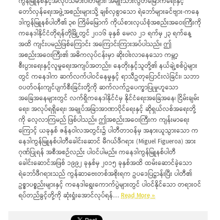
ကွန်မြူနစ်နှင့်အလုပ်သမားပါတီများ၊ အမျိုးသားလွတ်မြောက်ရေးနှင့်
တော်လှန်ရေးအဖွဲ့အစည်းများသို့ ချစ်လှစွာသော ရဲဘော်များခင်ဗျား-ကနေ
ဒါကွန်မြူနစ်ပါတီ၏ ၃၈ ကြိမ်မြောက် ကိုယ်စားလှယ်စုံအစည်းအဝေးကြီးကို
ကနေဒါနိုင်ငံတိုရန်တိုမြို့တွင် ၂၀၁၆ ခုနှစ် မေလ ၂၁ ရက်မှ ၂၃ ရက်နေ့
အထိ ကျင်းပမည်ဖြစ်ကြောင်း အကြောင်းကြားအပ်ပါသည်။ ဤ
အစည်းအဝေးကြီး၏ အဓိကလုပ်ငန်းမှာ ဆိုးဝါးလာနေသော ကမ္ဘာ့
စီးပွားရေးနှင့်လူမှုရေးအကျပ်အတည်း၊ နေတိုးနှင့်သူတို့၏ နယ်ချဲ့စစ်ပွဲများ
တွင် ကနေဒါက ဆက်လက်ပါဝင်နေမှုနှင့် ရာသီဥတုပြောင်းလဲခြင်း၊ သဘာ
ဝပတ်ဝန်းကျင်ပျက်စီးခြင်းတို့ကို ဆက်လက်ဥပေက္ခာပြုမှုဟူသော
အခြေအနေများတွင် လက်ရှိကနေဒါနိုင်ငံမှ နိုင်ငံရေးအခြေအနေ၊ ငြိမ်းချမ်း
ရေး၊ အလုပ်ရရှိရေး၊ အချုပ်အခြာအာဏာပိုင်ရေးနှင့် ဆိုရှယ်လစ်အရေးတို့
ကို လေ့လာကြမည် ဖြစ်ပါသည်။ ဤအစည်းအဝေးကြီးက ကျန်းမာရေး
ကြောင့် ယခုနှစ် ဇန်နဝါလအတွင်း၌ ပါတီတာဝန်မှ အနားယူသွားသော က
နေဒါကွန်မြူနစ်ပါတီခေါင်းဆောင် မီဂယ်ဖီဂရား (Miguel Figueroa) အား
ဂုဏ်ပြုရန် အစီအစဉ်လည်း ပါဝင်ပါမည်။ ကနေဒါကွန်မြူနစ်ပါတီ
ခေါင်းဆောင်အဖြစ် ၁၉၉၂ ခုနှစ်မှ ၂ဝ၁၅ ခုနှစ်အထိ ထမ်းဆောင်ခဲ့သော
ရဲဘော်ဖီဂရားသည် ကွန်ဆာဗေးတစ်အစိုးရက ဥပဒေပြဋ္ဌာန်းပြီး ပါတီ၏
ဥစ္စာပစ္စည်းများနှင့် ကနေဒါရွေးကောက်ပွဲများတွင် ပါဝင်နိုင်သော တရားဝင်
ရပ်တည်ခွင့်တို့ကို ဆုံးရှုံးအောင်လုပ်ရန်…
Read More »