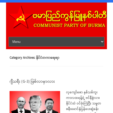
Skip to content
Category Archives:
နိုင်ငံတကာရေးရာ
ဂျီသရီး (G-3) ဖြစ်လာမှာလား
လှကျော်ဇော နှစ်သစ်ကူး
ကာလထရန့်ရဲ့ ဗင်နီဇွဲလား
နိုင်ငံထဲ ဝင်ဗုံးကြဲပြီး သမ္မတ
ဇနီးမောင်နှံပြန်ပေးဆွဲခန်း