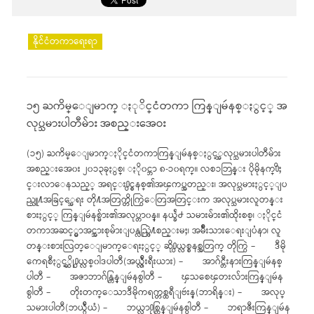
နိုင်ငံတကာရေးရာ
၁၅ ႀကိမ္ေျမာက္ ႏုိင္ငံတကာ ကြန္ျမဴနစ္ႏွင့္ အ
လုပ္သမားပါတီမ်ား အစည္းအေဝး
(၁၅) ႀကိမ္ေျမာက္ႏိုင္ငံတကာကြန္ျမဴနစ္ႏွင့္အလုပ္သမားပါတီမ်ား
အစည္းအေ၀း ၂၀၁၃ခုႏွစ္၊ ႏို၀င္ဘာ ၈-၁၀ရက္။ လစၥဘြန္း ပိုမိုနက္႐ိႈ
င္းလာေနသည့္ အရင္း႐ွင္စနစ္၏အၾကပ္အတည္း၊ အလုပ္သမားႏွင့္ျပ
ည္သူ႔အခြင့္အေရး တို႔အတြက္တိုက္ပြဲေတြအတြင္းက အလုပ္သမားလူတန္း
စားႏွင့္ ကြန္ျမဴနစ္မ်ား၏အလုပ္တာ၀န္။ နယ္ခ်ဲ႕ သမားမ်ား၏ထိုးစစ္၊ ႏိုင္ငံ
တကာအဆင့္မွာအင္အားစုမ်ားျပန္လည္ဖြဲ႔စည္းမႈ၊ အမ်ိဳးသားေရးျပႆနာ၊ လူ
တန္းစားလြတ္ေျမာက္ေရးႏွင့္ ဆို႐ွယ္လစ္စနစ္အတြက္ တိုက္ပြဲ – ဒီမို
ကေရစီႏွင့္ဆို႐ွယ္လစ္၀ါဒပါတီ(အယ္လ္ဂ်ီးရီးယား) – အာဂ်င္တီးနားကြန္ျမဴနစ္
ပါတီ – အဇာဘာဂ်န္ကြန္ျမဴနစ္ပါတီ – ၾသစေၾတးလ်ားကြန္ျမဴန
စ္ပါတီ – တိုးတက္ေသာဒီမိုကရက္တစ္ထရီျဗဴးန္(ဘာရိန္း) – အလုပ္
သမားပါတီ(ဘယ္ဂ်ီယံ) – ဘယ္လာ႐ုစ္ကြန္ျမဴနစ္ပါတီ – ဘရာဇီးကြန္ျမဴန