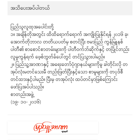
အသိပေးအပ်ပါတယ်
ပြည်သူလူထုအပေါင်းတို့
၁။ အချိန်တိုအတွင်း ထိထိရောက်ရောက် အကျိုးပြုနိုင်ရန် ၂၀၁၆ ခု၊
အောက်တိုဘာလ တတိယပတ်မှ စတင်ပြီး ဗမာပြည် ကွန်မြူနစ်
ပါတီ၏ စာစောင်စာတမ်းများကို ပါတီဝက်ဘ်ဆိုက်နှင့် တပြိုင်တည်း
လူမှုကွန်ရက် ဖေ့စ်ဘွတ်ခ်ပေါ်တွင် တင်ပြသွားပါမည်။
၂။ ပြည်သူ့အာဏာနှင့် အရေးတော်ပုံဂျာနယ်များကိုမူ ခါတိုင်းလို တ
အုပ်လုံးမတင်သေးမီ တည်းဖြတ်ပြီးနှင့်သော စာမူများကို တပုဒ်စီ
တင်ထားနှင့်ပါမည်။ ပြီးမှ တအုပ်လုံး ထပ်တင်မှာဖြစ်ကြောင်း
ဖော်ပြအပ်ပါသည်။
စာတည်းအဖွဲ့
(၁၉- ၁၀- ၂၀၁၆)