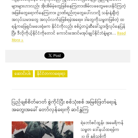
များများဟာလည်း အိုးအိမ်မဲ့တွေဖြစ်နေကြတာ၊အိမ်လခတွေမပေးနိုင်ကြတဲ့
အဖြစ်တွေရောက်နေကြတာ။ ဥာဏ်ရည်တုတွေပေါ်လာလို့ သန်းနဲ့ချီတဲ့
အလုပ်သမားတွေ အလုပ်လက်မဲ့ဖြစ်ရမဲ့အရေး။ ဒါတွေကိုသမ္မတဖြစ်တဲ့ ထ
ရန့်ကဖြေရှင်းမပေးရုံမက နိုင်ငံကိုလည်း စစ်ပွဲတပွဲဆီခေါ်သွားဖို့လုပ်နေပြန်
ပြီ။ ဒီလိုကိုယ့်နိုင်ငံကိုတောင် ကောင်းအောင်မအုပ်ချုပ်နိုင်ဘဲနဲ့များ…
Read
More »
ဆောင်းပါး
နိုင်ငံတကာရေးရာ
ပြည်ချစ်စိတ်ဓာတ် စွဲကိုင်ပြီး စစ်သုံးစစ် အမြစ်ဖြတ်ရေးနဲ့
အတွေးအခေါ် တော်လှန်ရေးကို ဆင်နွှဲကြ
ရဲဘော်ဇင်ထွန်း အမေရိကန်
သမ္မတ ဒေါ်နယ်ထရမ့်က
၂၀၂၆ နှစ်သစ်ကို