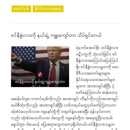
ဆောင်းပါး
နိုင်ငံတကာရေးရာ
ဗင်နီဇွဲလားကို နယ်ချဲ့ ကျူးကျော်တာ သိပ်ရှင်းတယ်
ရဲဘော်အောင်စိုး (ဗင်နီဇွဲလား
ပဋိပက္ခကို သုံးသပ်ခြင်း) ဗင်
နီဇွဲလားအကြောင်းပြောကြပါ
စို့။ ဗင်နီဇွဲလားသမ္မတကို ဗမာ
မီဒီယာအတော်များများ၊
နိုင်ငံရေးသမားအတော်များ
များက အာဏာရှင်ဆိုပြီး ပုံ
ဖော်နေကြတယ်။ ဆန်းတော့
မဆန်းပါဘူး။ ကားလ်မာ့စ်ကိုလည်း အာဏာရှင်၊ လီနင်ကိုလည်းအာဏာရှင်၊
မော်စီတုံးကိုလည်း အာဏာရှင်ဆိုပြီး လစ်ဘရယ်တွေပုတ်ခတ်ကြတာဟာ
ထုံးစံပဲမဟုတ်လား။ ကျနော်တို့ကို တရုတ်နဲ့ပေးစားပြီး ရန်လုပ်တာက
လည်း ထုံးစံပဲမဟုတ်လား။ ဒါတွေကို ကျနော်တို့က အရေထူပြီးသားပါ။
မမှုပါဘူး။ ဒါပေမယ့် ပြောစရာတွေကတော့ရှိပါတယ်။ ဗင်နီဇွဲလားသမ္မတ