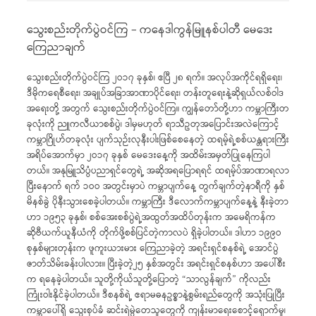
သွေးစည်းတိုက်ပွဲဝင်ကြ – ကနေဒါကွန်မြူနစ်ပါတီ မေဒေး
ကြေညာချက်
သွေးစည်းတိုက်ပွဲဝင်ကြ ၂ဝ၁၇ ခုနှစ်၊ ဧပြီ ၂၈ ရက်။ အလုပ်အကိုင်ရရှိရေး၊
ဒီမိုကရေစီရေး၊ အချုပ်အခြာအာဏာပိုင်ရေး၊ တန်းတူရေးနဲ့ဆိုရှယ်လစ်ဝါဒ
အရေးတို့ အတွက် သွေးစည်းတိုက်ပွဲဝင်ကြ။ ကျွန်တော်တို့ဟာ ကမ္ဘာကြီးတ
ခုလုံးကို ညူကလီယာစစ်ပွဲ၊ ဒါမှမဟုတ် ရာသီဥတုအပြောင်းအလဲကြောင့်
ကမ္ဘာဂြိုဟ်တခုလုံး ပျက်သုဉ်းလုနီးပါးဖြစ်စေနေတဲ့ ထရမ့်ရဲ့စစ်ယန္တရားကြီး
အရိပ်အောက်မှာ ၂ဝ၁၇ ခုနှစ် မေဒေးနေ့ကို အထိမ်းအမှတ်ပြုနေကြပါ
တယ်။ အနုမြူသိပ္ပံပညာရှင်တွေရဲ့ အဆိုအရပြောရရင် ထရမ့်ပ်အာဏာရလာ
ပြီးနောက် ရက် ၁ဝဝ အတွင်းမှာပဲ ကမ္ဘာပျက်နေ့ တွက်ချက်တဲ့နာရီကို နှစ်
မိနစ်ခွဲ ပိုနီးသွားစေခဲ့ပါတယ်။ ကမ္ဘာကြီး ဒီလောက်ကမ္ဘာပျက်နေ့နဲ့ နီးခဲ့တာ
ဟာ ၁၉၅၃ ခုနှစ်၊ စစ်အေးစစ်ပွဲရဲ့အထွတ်အထိပ်တုန်းက အမေရိကန်က
ဆိုဗီယက်ယူနီယံကို တိုက်ဖို့စစ်ပြင်တဲ့ကာလပဲ ရှိခဲ့ပါတယ်။ ဒါဟာ ၁၉၉ဝ
စုနှစ်များတုန်းက ဖူကူးယားမား ကြေညာခဲ့တဲ့ အရင်းရှင်စနစ်ရဲ့ အောင်ပွဲ
ဇာတ်သိမ်းခန်းပါလား။ ပြီးခဲ့တဲ့၂၅ နှစ်အတွင်း အရင်းရှင်စနစ်ဟာ အပေါ်စီး
က ရနေခဲ့ပါတယ်။ သူတို့ကိုယ်သူတို့ပြောတဲ့ “သာလွန်ချက်” ကိုလည်း
ကြုံးဝါးနိုင်ခဲ့ပါတယ်။ ဒီစနစ်ရဲ့ ဧရာမဓနဥစ္စာနဲ့စွမ်းရည်တွေကို အသုံးပြုပြီး
ကမ္ဘာပေါ်ရှိ သွေးစုပ်ခံ ဆင်းရဲမွဲတေသူတွေကို ကျန်းမာရေးစောင့်ရှောက်မှု၊