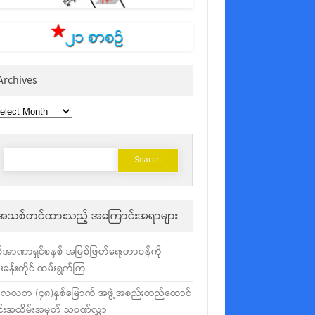
Archives
chives
Search
for:
အသစ်တင်ထားသည့် အကြောင်းအရာများ
်အာဏာရှင်စနစ် အမြစ်ဖြတ်ရေးတာဝန်ကို
ံးခန်းတိုင် ထမ်းရွက်ကြ
လလတ (၄၈)နှစ်မြောက် အဖွဲ့အစည်းတည်ထောင်
င်းအထိမ်းအမှတ် သဝဏ်လွှာ