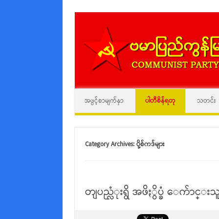
အဖွင့်စာမျက်နှာ
ပါတီစိန်ရတု
သတင်း
Category Archives:
ပို့စ်ကဒ်များ
တျပည္လံုးရွိ အဖိႏွိပ္ခံ ေက်ာင္