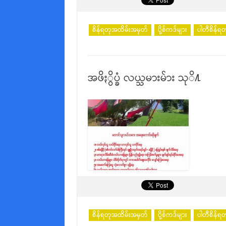
စိန်ရတုအထိမ်းအမှတ်
ပို့စ်ကဒ်များ
ပါတီစိန်ရတ
အဖိႏွိပ္ခံ လယ္သမားမ်ား သုိ႔
စိန်ရတုအထိမ်းအမှတ်
ပို့စ်ကဒ်များ
ပါတီစိန်ရတ