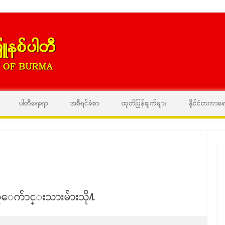
Skip to content
ပါတီရေးရာ
အစီရင်ခံစာ
ထုတ်ပြန်ချက်များ
နိုင်ငံတကာရ
းသူေက်ာင္းသားမ်ားသို႔