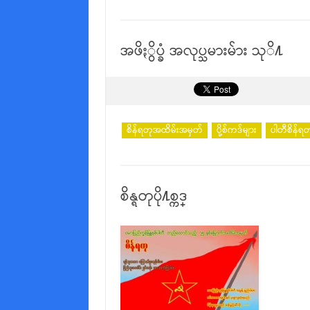
အဖိႏွိပ္ခံ အလုပ္သမားမ်ား သုိ႔
စိန်ရတုအထိမ်းအမှတ်
ပို့စ်ကဒ်များ
ပါတီစိန်ရတ
စိန္ရတုပို႔စ္ကဒ္