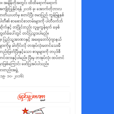
၁။ အချိန်တိုအတွင်း ထိထိရောက်ရောက်
အကျိုးပြုနိုင်ရန် ၂၀၁၆ ခု၊ အောက်တိုဘာလ
တတိယပတ်မှ စတင်ပြီး ဗမာပြည် ကွန်မြူနစ်
ပါတီ၏ စာစောင်စာတမ်းများကို ပါတီဝက်ဘ်
ဆိုက်နှင့် တပြိုင်တည်း လူမှုကွန်ရက် ဖေ့စ်
ဘွတ်ခ်ပေါ်တွင် တင်ပြသွားပါမည်။
၂။ ပြည်သူ့အာဏာနှင့် အရေးတော်ပုံဂျာနယ်
များကိုမူ ခါတိုင်းလို တအုပ်လုံးမတင်သေးမီ
တည်းဖြတ်ပြီးနှင့်သော စာမူများကို တပုဒ်စီ
တင်ထားနှင့်ပါမည်။ ပြီးမှ တအုပ်လုံး ထပ်တင်
မှာဖြစ်ကြောင်း ဖော်ပြအပ်ပါသည်။
စာတည်းအဖွဲ့
(၁၉- ၁၀- ၂၀၁၆)