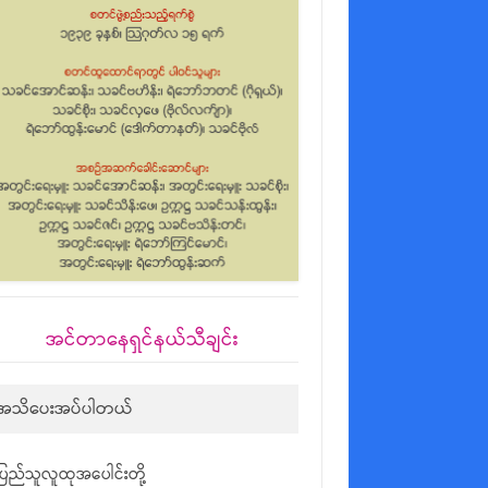
အင်တာနေရှင်နယ်သီချင်း
အသိပေးအပ်ပါတယ်
ပြည်သူလူထုအပေါင်းတို့