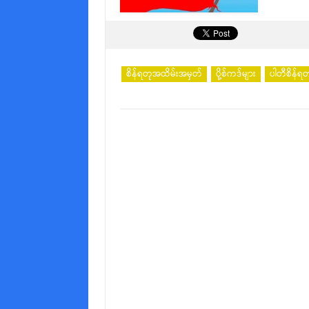
စိန်ရတုအထိမ်းအမှတ်
ပို့စ်ကဒ်များ
ပါတီစိန်ရတ