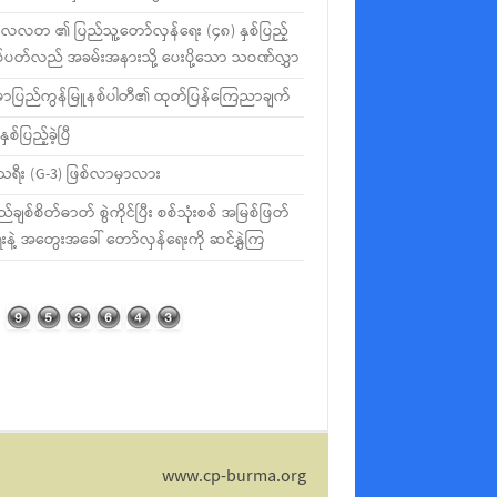
လတ ၏ ပြည်သူ့တော်လှန်ရေး (၄၈) နှစ်ပြည့်
စ်ပတ်လည် အခမ်းအနားသို့ ပေးပို့သော သဝဏ်လွှာ
မာပြည်ကွန်မြူနစ်ပါတီ၏ ထုတ်ပြန်ကြေညာချက်
နှစ်ပြည့်ခဲ့ပြီ
ီသရီး (G-3) ဖြစ်လာမှာလား
ည်ချစ်စိတ်ဓာတ် စွဲကိုင်ပြီး စစ်သုံးစစ် အမြစ်ဖြတ်
းနဲ့ အတွေးအခေါ် တော်လှန်ရေးကို ဆင်နွှဲကြ
www.cp-burma.org