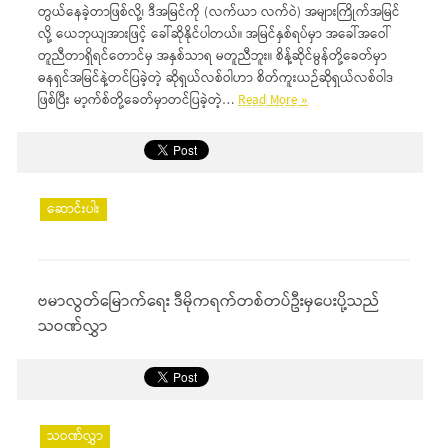
တွယ်နေခဲ့တာဖြစ်လို့၊ ဒီအမြင်ကို (လက်ယာ လက်ဝဲ) အများကြိုက်အမြင်
လို့ ယေဘုယျအားဖြင့် ခေါ်ဆိုနိုင်ပါတယ်။ အမြင်နှစ်ရပ်မှာ အခေါ်အဝေါ်
တူညီတာရှိရင်တောင်မှ အနှစ်သာရ မတူညီဘူး။ စိန့်ဆိုင်မွန်တို့ခေတ်မှာ
ဓနရှင်အမြင်နဲ့တင်ပြခဲ့တဲ့ ဆိုရှယ်လစ်ဝါဟာ စိတ်ကူးယဉ်ဆိုရှယ်လစ်ဝါဒ
ဖြစ်ပြီး မာ့က်စ်တို့ခေတ်မှာတင်ပြခဲ့တဲ့…
Read More »
ဆောင်းပါး
ဗမာလွတ်မြောက်ရေး ဒီမိုကရက်တစ်တပ်ဦးမှပေးပို့သည်
သဝဏ်လွှာ
သဝဏ်လွှာ