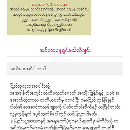
အင်တာနေရှင်နယ်သီချင်း
အသိပေးအပ်ပါတယ်
ပြည်သူလူထုအပေါင်းတို့
၁။ အချိန်တိုအတွင်း ထိထိရောက်ရောက် အကျိုးပြုနိုင်ရန် ၂၀၁၆ ခု၊
အောက်တိုဘာလ တတိယပတ်မှ စတင်ပြီး ဗမာပြည် ကွန်မြူနစ်
ပါတီ၏ စာစောင်စာတမ်းများကို ပါတီဝက်ဘ်ဆိုက်နှင့် တပြိုင်တည်း
လူမှုကွန်ရက် ဖေ့စ်ဘွတ်ခ်ပေါ်တွင် တင်ပြသွားပါမည်။
၂။ ပြည်သူ့အာဏာနှင့် အရေးတော်ပုံဂျာနယ်များကိုမူ ခါတိုင်းလို တ
အုပ်လုံးမတင်သေးမီ တည်းဖြတ်ပြီးနှင့်သော စာမူများကို တပုဒ်စီ