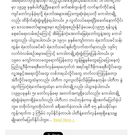
အရေးတော်ပုံဂျာနယ်မှာ ထည့်သွင်းဖော်ပြမယ့်ဆောင်းပါး) ၁။ ပါတီရဲ့ဘဝ
မှာ ၁၉၃၉ ခုနှစ်ပါတီဖွဲ့ပြီးနောက် ဖက်ဆစ်ဂျပန်ကို လက်နက်ကိုင်ဆန့်
ကျင်တော်လှန်ခဲ့ရလို့ ရဲဘော်အများအပြားကျဆုံးခဲ့ရသလို ကေဒါတချို့
လည်း ထိခိုက်ဆုံးရှုံးမှုရှိခဲ့ရပါတယ်။ ၂။ လွတ်လပ်ရေးရပြီးခေတ်နောက်ပိုင်း
မှာ ဒေသအတော်များများမှာ စည်းရုံးစုစည်းနိုင်ခဲ့ပေမယ့်၁၉၅၅ ရန်သူနဲ့
စေ့စပ်ရေးလမ်းစဉ်ကြောင့် အိမ်ပြန်တဲ့အောက်ခြေရဲဘော်တွနဲ့အတူ ကေဒါ
တွေလည်း ပါသွားပါတယ်။ ၃။ ၁၉၇၀ ခုနှစ်ကျော်ကာလ ရဲဘော်သခင်သန်း
ထွန်း၊ ရဲဘော်သခင်ဇင်၊ ရဲဘော်သခင်ချစ်တို့လက်ထက်မှာလည်း ၁၉၆၇
လက်ဝဲလမ်းစဉ်အမှားကြောင့် ကေဒါတချို့ဆုံးရှုံးကြရပြန်ပါတယ်။ ၄။
၁၉၈၀ ကျော်ကာလတွေရောက်ပြန်တော့ ကွန်မြူနစ်တွေပြောပြောနေတဲ့
ပြည်သူ့ဒီမိုကရေစီတော်လှန်ရေးမဟုတ်ဘဲ အရင်းရှင်ဒီမိုကရေစီလှိုင်းတွေ၊
လူ့အခွင့်အရေးလှိုင်းတွေ၊ လစ်ဘရယ်လှိုင်းတွေ တက်လာကြပြန်တော့၊
အဲဒီလှိုင်းတွေထဲမှာလည်း ပါတီက လူးလူးလိမ့်လိမ့်ဖြစ်နေတုန်း၊ ပါတီက ခွဲ
ထွက်ကြတဲ့ရဲဘော်တွေထဲမှာ ကေဒါတချို့လည်း ပါသွားခဲ့ပါတယ်။
(၁၉၉၀ခုနှစ်) ၅။ တော်လှန်ရေး အတက်အကျရှိသော်လည်း၊ ကေဒါတချို့
ဆုံးရှုံးခဲ့ရတာရှိခဲ့သော်လည်း ပါတီဟာ ဘယ်တုန်းကမှ မျိုးဆက်မပြတ်ခဲ့ပါ
ဘူး။ တဗိုလ်ကျတဗိုလ်တက် ခရီးဆက်ခဲ့တာပါ။ ပါတီ ၈၅ နှစ်သမိုင်းမှာ
ကွန်ဂရက်က ၃ ကြိမ်ပဲ လုပ်နိုင်ခဲ့တာပါ။ ပါတီနဲ့တော်လှန်ရေးရှိနေသမျှ
မျိုးဆက်မပြတ်နိုင်ပါဘူး။…
Read More »