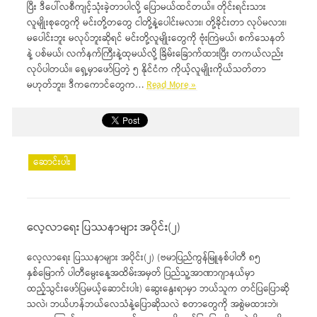
ပြီး ဒီပေါ်လစီကျင့်သုံးခဲ့တာပါလို့ ပြောမယ်ထင်တယ်။ တိုင်းရင်းသား
လူမျိုးစုတွေကို မင်းတို့တတွေ ငါတို့နဲ့ပေါင်းမလား၊ တို့ခိုင်းတာ လုပ်မလား၊
မပေါင်းဘူး မလုပ်ဘူးဆိုရင် မင်းတို့လူမျိုးတွေကို ဗုံးကြဲမယ်၊ စက်သေနတ်
နဲ့ ပစ်မယ်၊ လက်နက်ကြီးနဲ့ထုမယ်လို့ ခြိမ်းခြောက်ထားပြီး တကယ်လည်း
လုပ်ပါတယ်။ ရှေ့မှာဖော်ပြတဲ့ ၅ နိုင်ငံက ကိုယ့်လူမျိုးကိုယ်သတ်တာ
မဟုတ်ဘူး၊ ဒီကကောင်တွေက…
Read More »
ဆောင်းပါး
လေ့လာရေး ပြဿနာများ အပိုင်း(၂)
လေ့လာရေး ပြဿနာများ အပိုင်း(၂) (ဗမာပြည်ကွန်မြူနစ်ပါတီ ၈၅
နှစ်မြောက် ပါတီမွေးနေ့အထိမ်းအမှတ် ပြည်သူ့အာဏာဂျာနယ်မှာ
ထည့်သွင်းဖော်ပြမယ့်ဆောင်းပါး) ဆွေးနွေးရာမှာ ဘယ်သူက တင်ပြပြောဆို
သလဲ၊ ဘယ်ဟန်ဘယ်လေသံနဲ့ပြောဆိုသလဲ စတာတွေကို အစွဲမထားဘဲ၊