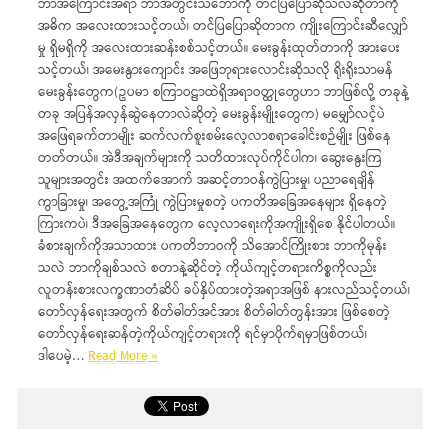
ဘာအကြောင်းအရာ ဘာအတွင်းသဘောကို တင်ပြပြောဆိုသလဲဆိုတာကို
အဓိက အလေးထားသင့်တယ်၊ တင်ပြပြောဆိုတာက ကျိုးကြောင်းဆီလျှော်
မှု ရှိမရှိကို အလေးထားဆန်းစစ်သင့်တယ်။ မေးခွန်းထုတ်တာကို အားပေး
သင့်တယ်၊ အမေးနွားကျောင်း အဖြေဘုရားလောင်းဆိုသလို ရိုးရိုးသာမန်
မေးခွန်းတွေက(ဥပမာ စကြာဝဠာထဲရှိအရာဝတ္ထုတွေဟာ ဘာဖြစ်လို့ တခုနဲ့
တခု အပြန်အလှန်ဆွဲနေတာလဲဆိုတဲ့ မေးခွန်းမျိုးတွေက) မမျှော်လင့်ပဲ
အဖြေရခက်တာမျိုး ဆက်လက်စူးစမ်းလေ့လာစရာခေါင်းစဉ်မျိုး ဖြစ်နေ
တတ်တယ်။ အဲဒီအချက်များကို သတိထားလုပ်ကိုင်ပါက၊ ဆွေးနွေးကြ
သူများအတွင်း အထက်အောက် အဆင့်တာဝန်ကွဲပြားမှု၊ ပညာရေချိန်
ကွာခြားမှု၊ အတွေ့အကြုံ ကွဲပြားမှုစတဲ့ ပကတိအခြေအနေများ ရှိနေတဲ့
ကြားကပဲ၊ ဒီအခြေအနေတွေက လေ့လာရေးကိုအကျိုးရှိစေ နိုင်ပါတယ်။
ခံစားချက်ကိုအသာထား ပကတိဘာဝကို သိအောင်ကြိုးစား ဘာကိုမုန်း
သလဲ ဘာကိုချစ်သလဲ စတာနဲ့ဆိုင်တဲ့ ကိုယ်ကျင့်တရားကိစ္စကိုလည်း
လူတန်းစားလက္ခဏာတံဆိပ် ခပ်နှိပ်ထားတဲ့အရာအဖြစ် နားလည်သင့်တယ်၊
တော်လှန်ရေးအတွက် စိတ်ဓါတ်အင်အား စိတ်ဓါတ်တွန်းအား ဖြစ်စေတဲ့
တော်လှန်ရေးဆန်တဲ့ကိုယ်ကျင့်တရားကို ရင်မှာပိုက်ရမှာဖြစ်တယ်၊
ဒါပေမဲ့…
Read More »