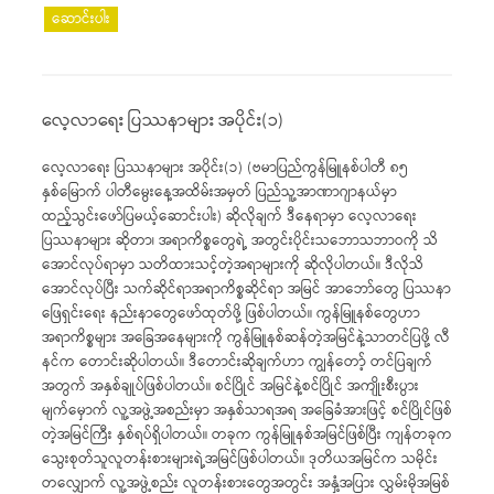
ဆောင်းပါး
လေ့လာရေး ပြဿနာများ အပိုင်း(၁)
လေ့လာရေး ပြဿနာများ အပိုင်း(၁) (ဗမာပြည်ကွန်မြူနစ်ပါတီ ၈၅
နှစ်မြောက် ပါတီမွေးနေ့အထိမ်းအမှတ် ပြည်သူ့အာဏာဂျာနယ်မှာ
ထည့်သွင်းဖော်ပြမယ့်ဆောင်းပါး) ဆိုလိုချက် ဒီနေရာမှာ လေ့လာရေး
ပြဿနာများ ဆိုတာ၊ အရာကိစ္စတွေရဲ့ အတွင်းပိုင်းသဘောသဘာဝကို သိ
အောင်လုပ်ရာမှာ သတိထားသင့်တဲ့အရာများကို ဆိုလိုပါတယ်။ ဒီလိုသိ
အောင်လုပ်ပြီး သက်ဆိုင်ရာအရာကိစ္စဆိုင်ရာ အမြင် အာဘော်တွေ ပြဿနာ
ဖြေရှင်းရေး နည်းနာတွေဖော်ထုတ်ဖို့ ဖြစ်ပါတယ်။ ကွန်မြူနစ်တွေဟာ
အရာကိစ္စများ အခြေအနေများကို ကွန်မြူနစ်ဆန်တဲ့အမြင်နဲ့သာတင်ပြဖို့ လီ
နင်က တောင်းဆိုပါတယ်။ ဒီတောင်းဆိုချက်ဟာ ကျွန်တော့် တင်ပြချက်
အတွက် အနှစ်ချုပ်ဖြစ်ပါတယ်။ စင်ပြိုင် အမြင်နဲ့စင်ပြိုင် အကျိုးစီးပွား
မျက်မှောက် လူ့အဖွဲ့အစည်းမှာ အနှစ်သာရအရ အခြေခံအားဖြင့် စင်ပြိုင်ဖြစ်
တဲ့အမြင်ကြီး နှစ်ရပ်ရှိပါတယ်။ တခုက ကွန်မြူနစ်အမြင်ဖြစ်ပြီး ကျန်တခုက
သွေးစုတ်သူလူတန်းစားများရဲ့အမြင်ဖြစ်ပါတယ်။ ဒုတိယအမြင်က သမိုင်း
တလျှောက် လူ့အဖွဲ့စည်း လူတန်းစားတွေအတွင်း အနှံ့အပြား လွှမ်းမိုအမြစ်