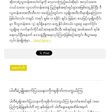
ဆိုတာရဲ့လူတန်းစားပါဝင်မှုကို လေ့လာကြည့်မယ်ဆိုရင်၊ အလုပ်သမား၊
လယ်သမား၊ လူလတ်တန်းစားနဲ့ ပြည်ချစ်အရင်းရှင်များအဖြစ်တွေ့နိုင်ပြီး ဒီ
လူတန်းစားအသီးသီးဟာ ဗမာပြည်တွင်းက လူမျိုးအသီးသီးမှာရှိနေကြတာ
ဖြစ်ပါတယ်။ ကချင်၊ ကရင်၊ ရှမ်း၊ ဝ၊ ရခိုင်၊ ချင်း၊ မြန်မာ စသဖြင့်လူမျိုးတိုင်း
မှာ ဒီလူတန်းစား (၄) ရပ်ရှိနေတာ တွေ့နိုင်ပါတယ်။ ၁၉၈၉ နောက်ပိုင်း
လူမျိုးစု လက်နက်ကိုင်အင်အားစုအသီးသီး စစ်အုပ်စုနဲ့ အပစ်အခတ် ရပ်စဲ
ရေးလုပ်ပြီးနောက် ‌ဒေသဖွံ့ဖြိုးရေးလုပ်ကြတဲ့ဖြစ်စဉ်အတွင်း စီးပွားရေး
လုပ်ငန်းမျိုးစုံမှာ…
Read More »
ဆောင်းပါး
ပါတီရဲ့မျိုးဆက်ပြဿနာကိုဂရုစိုက်ကာကွယ်ကြ
ပါတီရဲ့မျိုးဆက်ပြဿနာကိုဂရုစိုက်ကာကွယ်ကြ ရဲဘော်အောင်ချစ် (ဗမာ
ပြည်ကွန်မြူနစ်ပါတီ ၈၅ နှစ်မြောက် ပါတီမွေးနေ့အထိမ်းအမှတ်