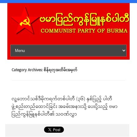
Skip to content
Category Archives:
စိန်ရတုအထိမ်းအမှတ်
လူ့ဘောင်သစ်ဒီမိုကရက်တစ်ပါတီ (၃၆) နှစ်ပြည့် ပါတီ
ဖွဲ့စည်းတည်ထောင်ခြင်း အခမ်းအနားသို့ ပေးပို့သည့် ဗမာ
ပြည်ကွန်မြူနစ်ပါတီ၏ သဝဏ်လွှာ