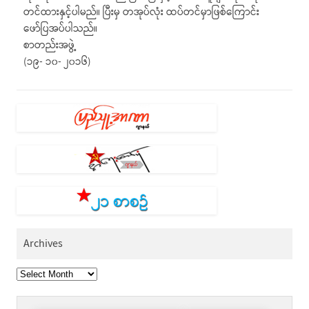
တင်ထားနှင့်ပါမည်။ ပြီးမှ တအုပ်လုံး ထပ်တင်မှာဖြစ်ကြောင်း
ဖော်ပြအပ်ပါသည်။
စာတည်းအဖွဲ့
(၁၉- ၁၀- ၂၀၁၆)
Archives
Archives