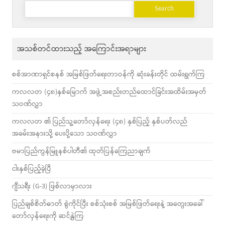
Search
for:
အသစ်တင်ထားသည့် အကြောင်းအရာများ
စစ်အာဏာရှင်စနစ် အမြစ်ဖြတ်ရေးတာဝန်ကို ဆုံးခန်းတိုင် ထမ်းရွက်ကြ
ကလလတ (၄၈)နှစ်မြောက် အဖွဲ့အစည်းတည်ထောင်ခြင်းအထိမ်းအမှတ်
သဝဏ်လွှာ
ကလလတ ၏ ပြည်သူ့တော်လှန်ရေး (၄၈) နှစ်ပြည့် နှစ်ပတ်လည်
အခမ်းအနားသို့ ပေးပို့သော သဝဏ်လွှာ
ဗမာပြည်ကွန်မြူနစ်ပါတီ၏ ထုတ်ပြန်ကြေညာချက်
ငါးနှစ်ပြည့်ခဲ့ပြီ
ဂျီသရီး (G-3) ဖြစ်လာမှာလား
ပြည်ချစ်စိတ်ဓာတ် စွဲကိုင်ပြီး စစ်သုံးစစ် အမြစ်ဖြတ်ရေးနဲ့ အတွေးအခေါ်
တော်လှန်ရေးကို ဆင်နွှဲကြ