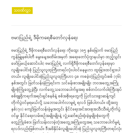
သဝဏ်လွှာ
ဗမာပြည်ရဲ့ ဒီမိုကရေစီတော်လှန်ရေး
ဗမာပြည်ရဲ့ ဒီမိုကရေစီတော်လှန်ရေး ကိုထွေး (၈၅ နှစ်မြောက် ဗမာပြည်
ကွန်မြူနစါပါတီ မွေးနေ့အထိမ်းအမှတ် အရေးတော်ပုံဂျာနယ်မှာ ထည့်သွင်း
ဖော်ပြမယ့်ဆောင်းပါး) ဗမာပြည်ရဲ့ လက်ရှိဒီမိုကရေစီတော်လှန်ရေးမှာ
လူမျိုးပေါင်းစုံ ပြည်သူလူထုကြီးတရပ်လုံးပါဝင်နေမှုဟာ ထူးခြားထင်ရှားပါ
တယ်။ လူမျိုးပေါင်းစုံပြည်သူလူထုကြီးဟာ ၄၈ ကစခဲ့တဲ့ပြည်တွင်းစစ် (၇၆)
နှစ်အတွင်း ဖြတ်သန်းခဲ့ကြရင်းက သင်ခန်းစာအမျိုးမျိုး ဘဝအတွေ့အကြုံ
မျိုးစုံကြုံတွေ့ခဲ့ပြီး လက်တွေ့သဘောပေါက်မှုအရ၊ စစ်တပ်လက်ဝါးကြီးအုပ်
စစ်ဗျူရိုကရက်အရင်းရှင်စနစ်နဲ့ စစ်အစိုးရတွေကို ပြတ်သားစွာဆန့်ကျင်
တိုက်ပွဲဝင်မှရမယ်လို့ သဘောပေါက်လာမှုရဲ့ ရလဒ် ဖြစ်ပါတယ်။ ထို့အတူ
နှစ်(၇၀) ကျော်ဖြတ်သန်းခဲ့မှုအတွင်း နိုင်ငံရေးအင်အားစုအသီးသီးရဲ့တိုက်ပွဲ
ဝင်မှု၊ နိုင်ငံရေးလမ်းစဉ်အမျိုးမျိုးနဲ့ လှုံ့ဆော်စည်းရုံးခဲ့မှုမျိုးစုံတွေကို
တွေ့ကြုံခံစား ဖြတ်သန်းလာခဲ့တဲ့အတွေ့အကြုံတွေအရ သဘောပေါက်မှုရဲ့
ရလဒ်လည်းဖြစ်တယ်။ ဒီအဖိနှိပ်ခံလူမျိုးပေါင်းစုံ ပြည်သူလူထုကြီးတရပ်လုံး