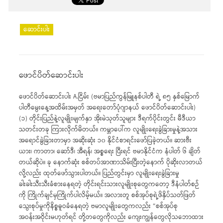
ဆောင်းပါး
ဖောင်ပိတ်ဆောင်းပါး
ဖောင်ပိတ်ဆောင်းပါး A.ငြိမ်း (ဗမာပြည်ကွန်မြူနစ်ပါတီ ရဲ့ ၈၅ နှစ်မြောက်
ပါတီမွေးနေ့အထိမ်းအမှတ် အရေးတော်ပုံဂျာနယ် ဖောင်ပိတ်ဆောင်းပါး)
(၁) တိုင်းပြည်နဲ့လူမျိုးမျက်နှာ အိုးမဲသုတ်သူများ ဒီရက်ပိုင်းတွင်း မီဒီယာ
သတင်းတခု ကြားလိုက်မိတယ်။ ကမ္ဘာပေါ်က လူမျိုးရေးခွဲခြားမှုနဲ့အသား
အရောင်ခွဲခြားတာမှာ အဆိုးဆုံး ၁၀ နိုင်ငံစာရင်းဖော်ပြခဲ့တယ်။ ဆားဗီး
ယား၊ ကာတာ၊ ဆော်ဒီ၊ အီရန်၊ အစ္စရေး ပြီးရင် ဗမာနိုင်ငံက နံပါတ် ၆ ချိတ်
တယ်ဆိုပဲ။ ခု နောက်ဆုံး စစ်တပ်အာဏာသိမ်းပြီးတဲ့နောက် ပိုဆိုးလာတယ်
လို့လည်း ထုတ်ဖော်သွားပါတယ်။ ပြည်တွင်းမှာ လူမျိုးရေးခွဲခြားမှု
ခါးခါးသီးသီးခံစားနေရတဲ့ တိုင်းရင်းသားလူမျိုးစုတွေကတော့ ဒီနံပါတ်စဉ်
ကို ကြိုက်ချင်မှကြိုက်ပါလိမ့်မယ်။ အလားတူ စစ်အုပ်စုရဲ့ဖိနှိပ်သတ်ဖြတ်
သွေးစုပ်မှုကိုနိစ္စဓူဝခံနေရတဲ့ ဗမာလူမျိုးတွေကလည်း “စစ်အုပ်စု
အဝန်းအဝိုင်းမဟုတ်ရင် တို့တတွေကိုလည်း ကျေးကျွန်တွေလိုသဘောထား