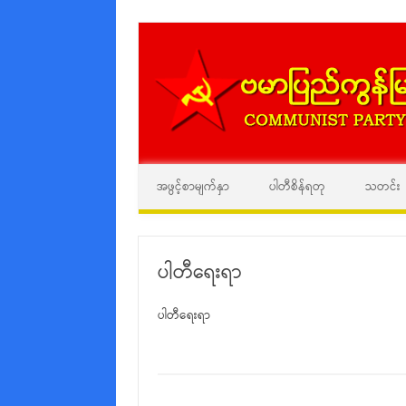
အဖွင့်စာမျက်နှာ
ပါတီစိန်ရတု
သတင်း
ပါတီရေးရာ
ပါတီရေးရာ