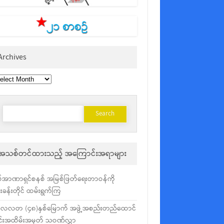
Archives
chives
Search
for:
အသစ်တင်ထားသည့် အကြောင်းအရာများ
်အာဏာရှင်စနစ် အမြစ်ဖြတ်ရေးတာဝန်ကို
ံးခန်းတိုင် ထမ်းရွက်ကြ
လလတ (၄၈)နှစ်မြောက် အဖွဲ့အစည်းတည်ထောင်
င်းအထိမ်းအမှတ် သဝဏ်လွှာ