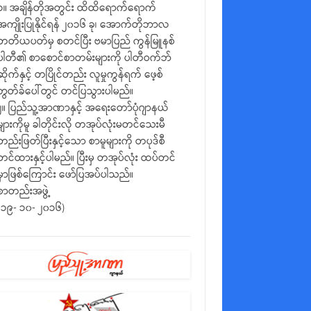
၁။ အချိန်တိုအတွင်း ထိထိရောက်ရောက်
အကျိုးပြုနိုင်ရန် ၂၀၁၆ ခု၊ အောက်တိုဘာလ
တတိယပတ်မှ စတင်ပြီး ဗမာပြည် ကွန်မြူနစ်
ပါတီ၏ စာစောင်စာတမ်းများကို ပါတီဝက်ဘ်
ဆိုက်နှင့် တပြိုင်တည်း လူမှုကွန်ရက် ဖေ့စ်
ဘွတ်ခ်ပေါ်တွင် တင်ပြသွားပါမည်။
၂။ ပြည်သူ့အာဏာနှင့် အရေးတော်ပုံဂျာနယ်
များကိုမူ ခါတိုင်းလို တအုပ်လုံးမတင်သေးမီ
တည်းဖြတ်ပြီးနှင့်သော စာမူများကို တပုဒ်စီ
တင်ထားနှင့်ပါမည်။ ပြီးမှ တအုပ်လုံး ထပ်တင်
မှာဖြစ်ကြောင်း ဖော်ပြအပ်ပါသည်။
စာတည်းအဖွဲ့
(၁၉- ၁၀- ၂၀၁၆)