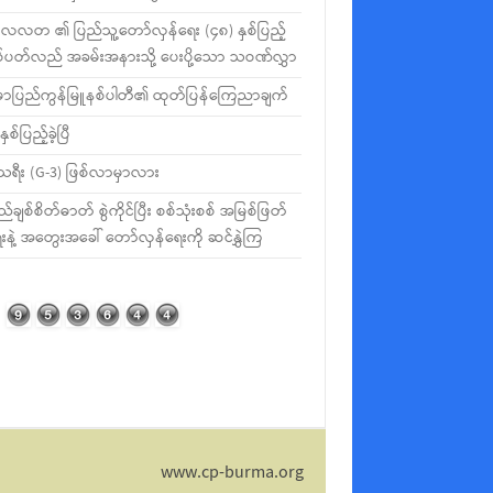
လတ ၏ ပြည်သူ့တော်လှန်ရေး (၄၈) နှစ်ပြည့်
စ်ပတ်လည် အခမ်းအနားသို့ ပေးပို့သော သဝဏ်လွှာ
မာပြည်ကွန်မြူနစ်ပါတီ၏ ထုတ်ပြန်ကြေညာချက်
နှစ်ပြည့်ခဲ့ပြီ
ီသရီး (G-3) ဖြစ်လာမှာလား
ည်ချစ်စိတ်ဓာတ် စွဲကိုင်ပြီး စစ်သုံးစစ် အမြစ်ဖြတ်
းနဲ့ အတွေးအခေါ် တော်လှန်ရေးကို ဆင်နွှဲကြ
www.cp-burma.org