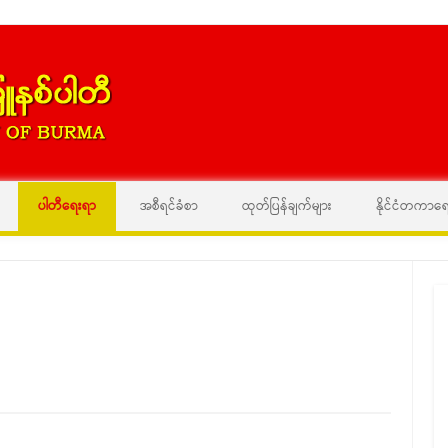
Skip to content
ပါတီရေးရာ
အစီရင်ခံစာ
ထုတ်ပြန်ချက်များ
နိုင်ငံတကာရ