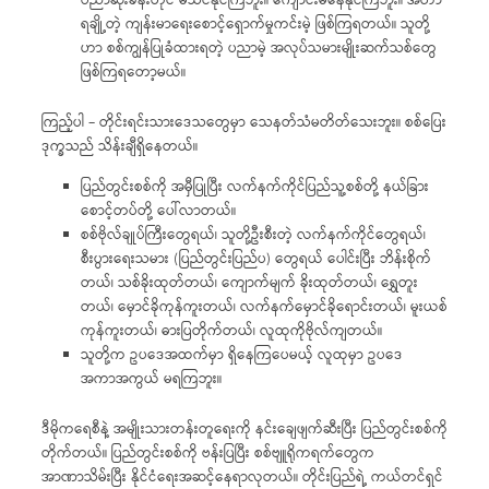
ပညာဆုံးခန်းတိုင် မသင်နိုင်ကြဘူး။ ကျောင်းမနေနိုင်ကြဘူး။ အဟာ
ရချို့တဲ့ ကျန်းမာရေးစောင့်ရှောက်မှုကင်းမဲ့ ဖြစ်ကြရတယ်။ သူတို့
ဟာ စစ်ကျွန်ပြုခံထားရတဲ့ ပညာမဲ့ အလုပ်သမားမျိုးဆက်သစ်တွေ
ဖြစ်ကြရတော့မယ်။
ကြည့်ပါ – တိုင်းရင်းသားဒေသတွေမှာ သေနတ်သံမတိတ်သေးဘူး။ စစ်ပြေး
ဒုက္ခသည် သိန်းချီရှိနေတယ်။
ပြည်တွင်းစစ်ကို အမှီပြုပြီး လက်နက်ကိုင်ပြည်သူ့စစ်တို့ နယ်ခြား
စောင့်တပ်တို့ ပေါ်လာတယ်။
စစ်ဗိုလ်ချုပ်ကြီးတွေရယ်၊ သူတို့ဦးစီးတဲ့ လက်နက်ကိုင်တွေရယ်၊
စီးပွားရေးသမား (ပြည်တွင်းပြည်ပ) တွေရယ် ပေါင်းပြီး ဘိန်းစိုက်
တယ်၊ သစ်ခိုးထုတ်တယ်၊ ကျောက်မျက် ခိုးထုတ်တယ်၊ ရွှေတူး
တယ်၊ မှောင်ခိုကုန်ကူးတယ်၊ လက်နက်မှောင်ခိုရောင်းတယ်၊ မူးယစ်
ကုန်ကူးတယ်၊ ဓားပြတိုက်တယ်၊ လူထုကိုဗိုလ်ကျတယ်။
သူတို့က ဥပဒေအထက်မှာ ရှိနေကြပေမယ့် လူထုမှာ ဥပဒေ
အကာအကွယ် မရကြဘူး။
ဒီမိုကရေစီနဲ့ အမျိုးသားတန်းတူရေးကို နင်းချေဖျက်ဆီးပြီး ပြည်တွင်းစစ်ကို
တိုက်တယ်။ ပြည်တွင်းစစ်ကို ဗန်းပြပြီး စစ်ဗျူရိုကရက်တွေက
အာဏာသိမ်းပြီး နိုင်ငံရေးအဆင့်နေရာလုတယ်။ တိုင်းပြည်ရဲ့ ကယ်တင်ရှင်