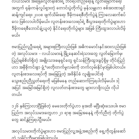
လယ်သမား အခြေခံလူတန်းစားရဲ့ ဘဝရပ်တည်ရေးနဲ့ လွတ်မြောက်ရေး
အတွက် ရုန်းကန်လှုပ်ရှားတဲ့ တောင်းပွဲတိုက်ပွဲ မှန်သမျှဟာ စစ်အာဏာရှင်
ဆန့်ကျင်ရေး၊ ၂၀၀၈ ဖျက်သိမ်းရေး ဒီမိုကရေစီတိုက်ပွဲနဲ့ ကြာလေဆက်စပ်
လေ ဖြစ်လာပါလိမ့်မယ်။ လူတန်းစားလေးရပ်ရဲ့ စီးပွားရေးတိုက်ပွဲများဟာ
ဒီမိုကရေစီဘောင်ချဲ့ယူတဲ့ နိုင်ငံရေးတိုက်ပွဲများ အဖြစ် ကြီးထွားလာပါလိမ့်
မယ်။
ဗမာပြည်လူဦးရေရဲ့ အများစုကြီးလည်းဖြစ် အဓိကမောင်းနှင်အားလည်းဖြစ်
တဲ့ အလုပ်သမား – လယ်သမားနဲ့ မြို့နေဆင်းရဲသားတွေ လွတ်မြောက်မှ၊
ပြည်ချစ်စိတ်ရှိတဲ့ အမျိုးသားဓနရှင်တွေ ရှင်သန်ကြီးထွားခွင့်ရှိမှ တိုင်းပြည်
ဟာ အမှီခိုကင်းစွာ ဖွံ့®ဖးတိုးတက်မှုလမ်းကို တက်လှမ်းနိုင်မှာဖြစ်ပါတယ်။
လူတန်းစားလေးရပ်ကို အခြေပြုတဲ့ အဖိနှိပ်ခံ လူမျိုးပေါင်းစုံ
သွေးစည်းညီညွတ်ရေးကို မဖြစ်မနေ တည်ဆောက်ကြရပါလိမ့်မယ်။ ဒါ့
အပြင် အမြော်အမြင်ရှိတဲ့ လူလတ်တန်းစားတွေ များလာဖို့လည်း လိုပါ
တယ်။
၁၂၆ နှစ်ကြာလာပြီဖြစ်တဲ့ မေဒေးတိုက်ပွဲဟာ ခုအထိ မပြီးဆုံးသေးပါ။ ဗမာ
ပြည်က အလုပ်သမားတွေဟာ ၂၁ ရာစု အခြေအနေနဲ့ ကိုက်ညီတဲ့ တိုက်ပွဲ
တွေ ဆင်နွှဲကြရပါဦးမယ်။
အလုပ်သမားတိုက်ပွဲများဟာ ဗမာပြည်လူ့အဖွဲ့အစည်းကို ရှေ့ကိုတွန်းဆော်
တဲ့ သမိုင်းဘီးများဖြစ်ပါတယ်။