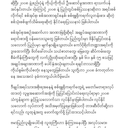
ဆိုပြီး ၂၀၀၈ ဖွဲ့စည်းပုံနဲ့ ကိုယ့်ကိုကိုယ် ဦးဆောင်မှုအာဏာ ရာသက်ပန်
အပ်နှင်းတယ်။ ဒါ့ကြောင့် ၂၀၀၈ နဲ့ ပြည်တွင်းစစ်ပြဿနာဆိုတာ အရင်းစစ်
လိုက်ရင် စစ်အုပ်စု၊ စစ်အာဏာရှင်စနစ်၊ စစ်ဗျူရိုကရက်လူတန်းစား ဆိုတဲ့
စစ်သုံးစစ်ဖျက်သိမ်းရေးဆိုတဲ့ နိုင်ငံရေးပြဿနာပဲ ဖြစ်ပါတယ်။
စစ်အုပ်စုအစဉ်အဆက်ဟာ အာဏာမြဲဖို့ဆိုရင် အချုပ်အချာအာဏာကို
ရောင်းစားဖို့ ဝန်မလေးသူတွေ ဖြစ်တယ်။ ပြည်တွင်းမှာ ဖိနှိပ်မှုပြင်းထန်
သလောက် ပြည်ပမှာ မျက်နှာချိုသွေးတယ်။ ကော်ပိုရိတ်ဘဏ္ဍာအရင်းကို
ဒူးထောက်ပြီး ဖိတ်ခေါ်တယ်။ သယံဇာတတွေ၊ မြေတွေ၊ ဆိပ်ကမ်းတွေ၊
စီမံကိန်းကြီးတွေကို လက်ညှိုးထိုးရောင်းစားပြီး နှစ် ၆၀၊ နှစ် ၇၅ စသဖြင့်
အချုပ်အချာအာဏာကို ပေါင်နှံအသုံးချတယ်။ ရချင်တာသာရှိပြီး
ကိုယ်စွမ်းကိုယ်စတုံး နေသူတွေဖြစ်တယ်။ သူတို့ဟာ ၂၀၀၈ ခံကတုတ်က
နေ အသေအလဲ ခုခံကာကွယ်ပါလိမ့်မယ်။
ဒီချုပ်အရပ်သားအစိုးရအနေနဲ့ စစ်ဗျူရိုကရက်တွေရဲ့ မတော်မတရားလုပ်
ထားတဲ့ လူမှုအဆောက်အအုံကို ပြုပြင်ပြောင်းလဲရေးလုပ်ရာမှာ ၂၀၀၈
သံကွန်ချာက ခွင့်ပြုသလောက်သာ လုပ်နိုင်မှာဖြစ်ပါတယ်။ လုပ်နိုင်
သလောက် လုပ်တာကို အသိအမှတ်ပြုရမှာဖြစ်သလို တားဆီးပိတ်ဆို့လာ
ရင်လည်း လူထုနဲ့အတူ ဖောက်ထွက်ဖို့ ပြင်ထားသင့်ပါတယ်။
ဗမာပြည်လူမျိုးပေါင်းစုံ လူထုကြီးဟာ နိုးကြားနေပါပြီ၊ အလုပ်သမား၊