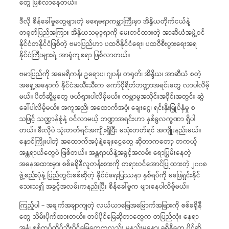
တွေ ဖြစ်လာနေတယ်။
ဒီလို စိန်ခေါ်မှုတွေများတဲ့ မရေမရာကမ္ဘာကြီးမှာ အိန္ဒိယတိုက်ငယ်နဲ့
တရုတ်ပြည်အကြား အိန္ဒိယသမုဒ္ဒရာကို မေးတင်ထားတဲ့ အာဆီယံအဖွဲ့ဝင်
နိုင်ငံတနိုင်ငံဖြစ်တဲ့ ဗမာပြည်ဟာ ပထဝီနိုင်ငံရေး၊ ပထဝီစီးပွားရေးအရ
နိုင်ငံကြီးများရဲ့ အာရုံကျစရာ ဖြစ်လာတယ်။
ဗမာပြည်ကို အမေရိကန်၊ ဥရောပ၊ ဂျပန်၊ တရုတ်၊ အိန္ဒိယ၊ အာဆီယံ စတဲ့
အရှေ့အနောက် နိုင်ငံအသီးသီးက ကော်ပိုရိတ်ဘဏ္ဍာအရင်းတွေ လာပါလိမ့်
မယ်။ ပိတ်ဆို့မှုတွေ ဖယ်ရှားပါလိမ့်မယ်။ ကမ္ဘာမှုအသိုင်းအဝိုင်းအတွင်း ဆွဲ
ခေါ်ပါလိမ့်မယ်။ အကူအညီ၊ အထောက်အပံ့၊ ချေးငွေ၊ ရင်းနှီးမြှုပ်နှံမှု စ
သဖြင့် သဏ္ဌာန်စုံနဲ့ ဝင်လာမယ့် ဘဏ္ဍာအရင်းဟာ နှစ်ခွလက္ခဏာ ရှိပါ
တယ်။ မီးလိုပဲ သုံးတတ်ရင်အကျိုးရှိပြီး မသုံးတတ်ရင် အကျိုးနည်းမယ်။
နှောင်ကြိုးပါတဲ့ အထောက်အပံ့နဲ့ချေးငွေတွေ ဆိုတာကတော့ တကယ့်
အန္တရာယ်တွေပဲ ဖြစ်တယ်။ အန္တရာယ်နဲ့အခွင့်အလမ်း ရောပြွမ်းနေတဲ့
အနေအထားမှာ၊ စစ်ခရိုနီလူတန်းစားကို တရားဝင်အောင်ပြုထားတဲ့ ၂၀၀၈
ဖွဲ့စည်းပုံနဲ့ ပြည်တွင်းစစ်ဆိုတဲ့ နိုင်ငံရေးပြဿနာ နှစ်ရပ်ကို မဖြေရှင်းနိုင်
သေးသ၍ အခွင့်အလမ်းကနည်းပြီး စိန်ခေါ်မှုက များနေပါလိမ့်မယ်။
ကြည့်ပါ – အချက်အချာကျတဲ့ လယ်ယာမြေအမြောက်အမြားကို စစ်ခရိုနီ
တွေ သိမ်းပိုက်ထားတယ်။ တပ်ပိုင်မြေဆိုတာတွေက တပြည်လုံး နေရာ
အနှံ့၊ စစ်တပ်ထိပ်သီးပိုင်မြေတွေကလည်း မနည်းမနော၊ ခရိုနီတွေ ပိုင်ဆို