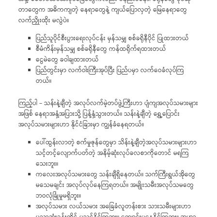
တာတွေက အဓိကကျတဲ့ နေရာတွေနဲ့ ကျယ်ပြောလှတဲ့ မြေနေရာတွေ
လက်ညှိုးထိုး မလွဲပဲ။
ပြည်သူပိုင်စီးပွားရေးလုပ်ငန်း မှန်သမျှ စစ်ခရိုနီပိုင် ပြုထားတယ်
စီမံကိန်းမှန်သမျှ စစ်ခရိုနီတွေ ကန်ထရိုက်ရထားတယ်
ငွေမဲတွေ ခဝါချထားတယ်
ပြည်တွင်းမှာ လက်ဝါးကြီးအုပ်ပြီး ပြည်ပမှာ လက်ဝေခံလုပ်ကြ
တယ်။
ကြည့်ပါ – သန်းနဲ့ချီတဲ့ အလုပ်လက်မဲ့တပ်ဖွဲ့ကြီးဟာ ပျံကျအလုပ်သမားများ
အဖြစ် နေရာအနှံ့အပြားသို့ ပြန့်နှံ့သွားတယ်။ သန်းနဲ့ချီတဲ့ ရွှေ့ပြောင်း
အလုပ်သမားများဟာ နိုင်ငံခြားမှာ ကျွန်ခံနေရတယ်။
ပေါ်ထွန်းလာတဲ့ စက်မှုဇုန်တွေမှာ သိန်းနဲ့ချီတဲ့အလုပ်သမားများဟာ
သင့်တင့်လျောက်ပတ်တဲ့ အနိမ့်ဆုံးလုပ်ခလစာကိုတောင် မရကြ
သေးဘူး။
ကလေးအလုပ်သမားတွေ သန်းချီရှိနေတယ်။ သက်ကြီးရွယ်အိုတွေ
မသေမချင်း အလုပ်လုပ်နေကြရတယ်။ အမျိုးသမီးအလုပ်သမတွေ
ဘဝလုံခြုံမှုမရှိဘူး။
အလုပ်သမား လယ်သမား အခြေခံလူတန်းစား သားသမီးများဟာ