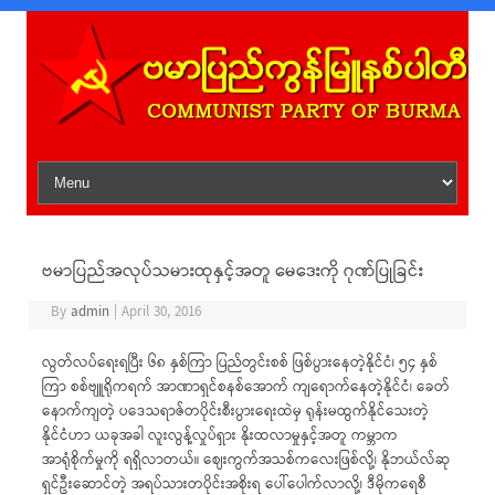
Skip to content
ဗမာပြည်အလုပ်သမားထုနှင့်အတူ မေဒေးကို ဂုဏ်ပြုခြင်း
By
admin
|
April 30, 2016
လွတ်လပ်ရေးရပြီး ၆၈ နှစ်ကြာ ပြည်တွင်းစစ် ဖြစ်ပွားနေတဲ့နိုင်ငံ၊ ၅၄ နှစ်
ကြာ စစ်ဗျူရိုကရက် အာဏာရှင်စနစ်အောက် ကျရောက်နေတဲ့နိုင်ငံ၊ ခေတ်
နောက်ကျတဲ့ ပဒေသရာဇ်တပိုင်းစီးပွားရေးထဲမှ ရုန်းမထွက်နိုင်သေးတဲ့
နိုင်ငံဟာ ယခုအခါ လူးလွန့်လှုပ်ရှား နိုးထလာမှုနှင့်အတူ ကမ္ဘာက
အာရုံစိုက်မှုကို ရရှိလာတယ်။ ဈေးကွက်အသစ်ကလေးဖြစ်လို့၊ နိုဘယ်လ်ဆု
ရှင်ဦးဆောင်တဲ့ အရပ်သားတပိုင်းအစိုးရ ပေါ်ပေါက်လာလို့၊ ဒီမိုကရေစီ