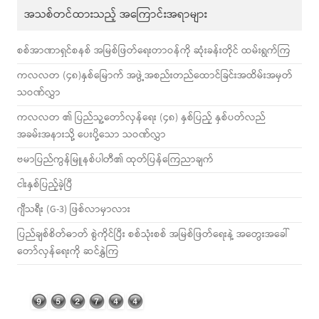
အသစ်တင်ထားသည့် အကြောင်းအရာများ
စစ်အာဏာရှင်စနစ် အမြစ်ဖြတ်ရေးတာဝန်ကို ဆုံးခန်းတိုင် ထမ်းရွက်ကြ
ကလလတ (၄၈)နှစ်မြောက် အဖွဲ့အစည်းတည်ထောင်ခြင်းအထိမ်းအမှတ်
သဝဏ်လွှာ
ကလလတ ၏ ပြည်သူ့တော်လှန်ရေး (၄၈) နှစ်ပြည့် နှစ်ပတ်လည်
အခမ်းအနားသို့ ပေးပို့သော သဝဏ်လွှာ
ဗမာပြည်ကွန်မြူနစ်ပါတီ၏ ထုတ်ပြန်ကြေညာချက်
ငါးနှစ်ပြည့်ခဲ့ပြီ
ဂျီသရီး (G-3) ဖြစ်လာမှာလား
ပြည်ချစ်စိတ်ဓာတ် စွဲကိုင်ပြီး စစ်သုံးစစ် အမြစ်ဖြတ်ရေးနဲ့ အတွေးအခေါ်
တော်လှန်ရေးကို ဆင်နွှဲကြ