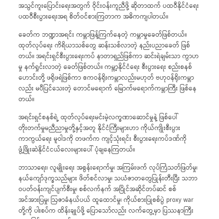
အသွင်ကူးပြောင်းရေးအတွက် ဝိုင်းဝန်းကူညီဖို့ ဆိုတာထက် ပထဝီနိုင်ငံရေး
ပထဝီစီးပွားရေးအရ စိတ်ဝင်စားကြတာက အဓိကကျပါတယ်။
ခေတ်က ဘဏ္ဍာအရင်း ကမ္ဘာဖြန့်ကြက်နေတဲ့ ကမ္ဘာမှုခေတ်ဖြစ်တယ်။
ထုတ်လုပ်ရေး ကိရိယာသစ်တွေ ဆန်းသစ်လာတဲ့ နည်းပညာခေတ် ဖြစ်
တယ်။ အရင်းရှင်စီးပွားရေးကပ် နာတာရှည်ဖြစ်ကာ ဆင်းရဲချမ်းသာ ကွာဟ
မှု နက်ရှုင်းလာတဲ့ ခေတ်ဖြစ်တယ်။ ကမ္ဘာ့နိုင်ငံရေး စီးပွားရေး စည်းစနစ်
ဟောင်းတို့ ဖရိုဖရဲဖြစ်ကာ ဧကဝန်ရိုးကမ္ဘာလည်းမဟုတ် ဗဟုဝန်ရိုးကမ္ဘာ
လည်း မပီပြင်သေးတဲ့ တောင်မရောက် မြောက်မရောက်ကမ္ဘာကြီး ဖြစ်နေ
တယ်။
အရင်းရှင်စနစ်ရဲ့ ထုတ်လုပ်ရေးမင်းမဲ့လက္ခဏာဆောင်မှုနဲ့ ဖြစ်ပေါ်
တိုးတက်မှုမညီညာမှုတို့နှင့်အတူ နိုင်ငံကြီးများဟာ ကိုယ်ကျိုးစီးပွား
ကာကွယ်ရေး မူဝါဒကို တဖက်က ကျင့်သုံးရင်း စီးပွားရေးကပ်ဒဏ်ကို
ဖွံ့ဖြိုးဆဲနိုင်ငံငယ်လေးများပေါ် ပုံချနေကြတယ်။
ဘာသာရေး၊ လူမျိုးရေး အစွန်းရောက်မှု၊ အကြမ်းဖက် လုပ်ကြံသတ်ဖြတ်မှု၊
နယ်ကျော်ဒုက္ခသည်များ ဖိတ်စင်လာမှု၊ သယံဇာတတွေပြုန်းတီးပြီး သဘာ
ဝပတ်ဝန်းကျင်ပျက်စီးမှု၊ စစ်လက်နက် အပြိုင်အဆိုင်တပ်ဆင် စစ်
အင်အားပြမှု၊ ဩဇာခံနယ်ပယ် ထူထောင်မှု၊ ကိုယ်စားပြုစစ်ပွဲ proxy war
တို့ကို ပါးစပ်က ထိန်းချုပ်ဖို့ ပြောသော်လည်း လက်တွေ့မှာ ပြဿနာကြီး