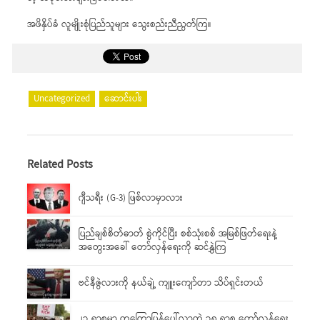
အဖိနှိပ်ခံ လူမျိုးစုံပြည်သူများ သွေးစည်းညီညွတ်ကြ။
Uncategorized
ဆောင်းပါး
Related Posts
ဂျီသရီး (G-3) ဖြစ်လာမှာလား
ပြည်ချစ်စိတ်ဓာတ် စွဲကိုင်ပြီး စစ်သုံးစစ် အမြစ်ဖြတ်ရေးနဲ့
အတွေးအခေါ် တော်လှန်ရေးကို ဆင်နွှဲကြ
ဗင်နီဇွဲလားကို နယ်ချဲ့ ကျူးကျော်တာ သိပ်ရှင်းတယ်
၂၁ ရာစုမှာ တကြော့ပြန်ပေါ်လာတဲ့ ၁၈ ရာစု တော်လှန်ရေး