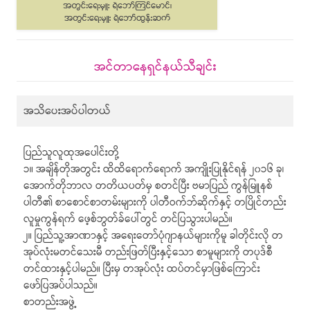
အင်တာနေရှင်နယ်သီချင်း
အသိပေးအပ်ပါတယ်
ပြည်သူလူထုအပေါင်းတို့
၁။ အချိန်တိုအတွင်း ထိထိရောက်ရောက် အကျိုးပြုနိုင်ရန် ၂၀၁၆ ခု၊
အောက်တိုဘာလ တတိယပတ်မှ စတင်ပြီး ဗမာပြည် ကွန်မြူနစ်
ပါတီ၏ စာစောင်စာတမ်းများကို ပါတီဝက်ဘ်ဆိုက်နှင့် တပြိုင်တည်း
လူမှုကွန်ရက် ဖေ့စ်ဘွတ်ခ်ပေါ်တွင် တင်ပြသွားပါမည်။
၂။ ပြည်သူ့အာဏာနှင့် အရေးတော်ပုံဂျာနယ်များကိုမူ ခါတိုင်းလို တ
အုပ်လုံးမတင်သေးမီ တည်းဖြတ်ပြီးနှင့်သော စာမူများကို တပုဒ်စီ
တင်ထားနှင့်ပါမည်။ ပြီးမှ တအုပ်လုံး ထပ်တင်မှာဖြစ်ကြောင်း
ဖော်ပြအပ်ပါသည်။
စာတည်းအဖွဲ့