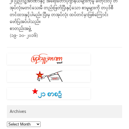
၂။ ပြည်သူ့အာဏာနှင့် အရေးတော်ပုံဂျာနယ်များကိုမူ ခါတိုင်းလို တ
အုပ်လုံးမတင်သေးမီ တည်းဖြတ်ပြီးနှင့်သော စာမူများကို တပုဒ်စီ
တင်ထားနှင့်ပါမည်။ ပြီးမှ တအုပ်လုံး ထပ်တင်မှာဖြစ်ကြောင်း
ဖော်ပြအပ်ပါသည်။
စာတည်းအဖွဲ့
(၁၉- ၁၀- ၂၀၁၆)
Archives
Archives