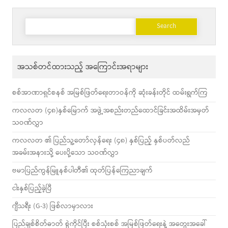
Search
for:
အသစ်တင်ထားသည့် အကြောင်းအရာများ
စစ်အာဏာရှင်စနစ် အမြစ်ဖြတ်ရေးတာဝန်ကို ဆုံးခန်းတိုင် ထမ်းရွက်ကြ
ကလလတ (၄၈)နှစ်မြောက် အဖွဲ့အစည်းတည်ထောင်ခြင်းအထိမ်းအမှတ်
သဝဏ်လွှာ
ကလလတ ၏ ပြည်သူ့တော်လှန်ရေး (၄၈) နှစ်ပြည့် နှစ်ပတ်လည်
အခမ်းအနားသို့ ပေးပို့သော သဝဏ်လွှာ
ဗမာပြည်ကွန်မြူနစ်ပါတီ၏ ထုတ်ပြန်ကြေညာချက်
ငါးနှစ်ပြည့်ခဲ့ပြီ
ဂျီသရီး (G-3) ဖြစ်လာမှာလား
ပြည်ချစ်စိတ်ဓာတ် စွဲကိုင်ပြီး စစ်သုံးစစ် အမြစ်ဖြတ်ရေးနဲ့ အတွေးအခေါ်