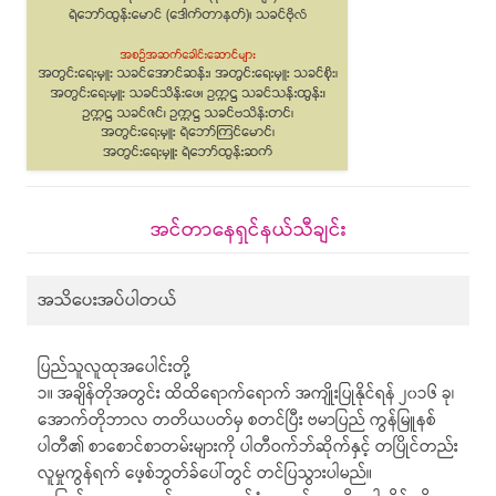
အင်တာနေရှင်နယ်သီချင်း
အသိပေးအပ်ပါတယ်
ပြည်သူလူထုအပေါင်းတို့
၁။ အချိန်တိုအတွင်း ထိထိရောက်ရောက် အကျိုးပြုနိုင်ရန် ၂၀၁၆ ခု၊
အောက်တိုဘာလ တတိယပတ်မှ စတင်ပြီး ဗမာပြည် ကွန်မြူနစ်
ပါတီ၏ စာစောင်စာတမ်းများကို ပါတီဝက်ဘ်ဆိုက်နှင့် တပြိုင်တည်း
လူမှုကွန်ရက် ဖေ့စ်ဘွတ်ခ်ပေါ်တွင် တင်ပြသွားပါမည်။