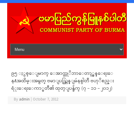
Skip to content
၉၅ ႏွစ္ေျမာက္ ေအာက္တုိဘာေတာ္လွန္ေရးေ
န႔အထိမ္းအမွတ္ ဗမာျပည္ကြန္ျမဴနစ္ပါတီ ဗဟုိစည္း
ရံုးေရးေကာ္မတီ၏ ထုတ္ျပန္ခ်က္ (၇ – ၁၁ – ၂၀၁၂)
By
admin
|
October 7, 2012