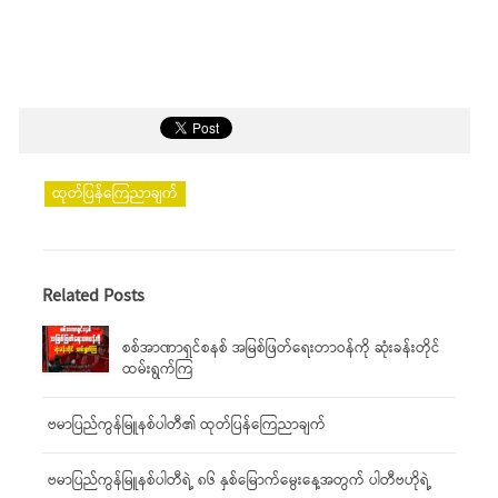
ထုတ်ပြန်ကြေညာချက်
Related Posts
စစ်အာဏာရှင်စနစ် အမြစ်ဖြတ်ရေးတာဝန်ကို ဆုံးခန်းတိုင်
ထမ်းရွက်ကြ
ဗမာပြည်ကွန်မြူနစ်ပါတီ၏ ထုတ်ပြန်ကြေညာချက်
ဗမာပြည်ကွန်မြူနစ်ပါတီရဲ့ ၈၆ နှစ်မြောက်မွေးနေ့အတွက် ပါတီဗဟိုရဲ့