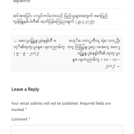
အမှာစကား
အင်အားပြင်း ငလျင်ကပ်ဘေးသင့် ပြည်သူများအတွက် ဗမာပြည်
ကွန်မြူနစ်ပါတီ၏ ထုတ်ပြန်ကြေညာချက် (၂၉.၃.၂၀၂၅)
Post navigation
←
ဗမာျပည္ကြန္ျမဴနစ္ပါတီ ဗ
ဗဟုိေကာ္မတီဝင္ ရဲေဘာ္ဦး
ဟုိ၏ထုတ္ျပန္ေၾကညာခ်က္
တင္ ကြယ္လြန္ျခင္းအေပၚ ဗမာျ
( ၉ – ၉ – ၂၀၁၂)
ပည္ကြန္ျမဴနစ္ပါတီ၏ ထုတ္ျပ
န္ေၾကညာခ်က္ ( ၁၀ – ၁၀ –
၂၀၁၂)
→
Leave a Reply
Your email address will not be published.
Required fields are
marked
*
Comment
*